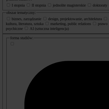
I stopnia
II stopnia
jednolite magisterskie
doktoraty
obszar tematyczny:
biznes, zarządzanie
design, projektowanie, architektura
kultura, literatura, sztuka
marketing, public relations
prawo
psychiczne
AI (sztuczna inteligencja)
dodatkowe
forma studiów:
informacje
o
studiach