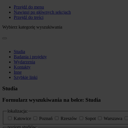
Przejdź do menu
Nawiguj po głównych sekcjach
Przejdź do treści
Wybierz kategorię wyszukiwania
Studia
Badania i projekty
Wydarzenia
Kontakty
Inne
Szybkie linki
Studia
Formularz wyszukiwania na belce: Studia
lokalizacja:
Katowice
Poznań
Rzeszów
Sopot
Warszawa
poziom studiów: