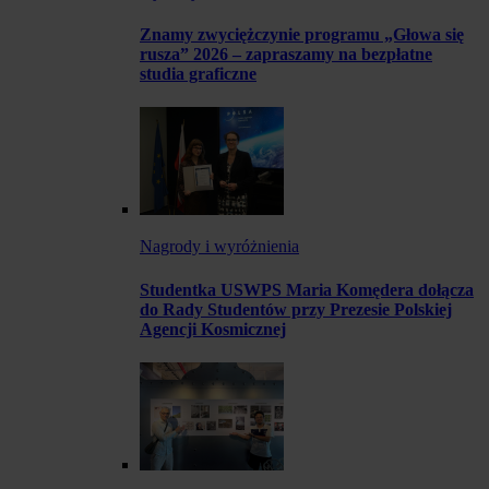
Znamy zwyciężczynie programu „Głowa się
rusza” 2026 – zapraszamy na bezpłatne
studia graficzne
Nagrody i wyróżnienia
Studentka USWPS Maria Komędera dołącza
do Rady Studentów przy Prezesie Polskiej
Agencji Kosmicznej