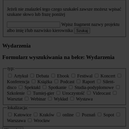
Jeżeli nie znalazłeś tego czego szukałeś zawsze możesz wpisać
szukane słowo lub frazę poniżej
Wpisz fragment nazwy projektu
albo imię i/lub nazwisko kierownika
Szukaj
Wydarzenia
Formularz wyszukiwania na belce: Wydarzenia
typ:
Artykuł
Debata
Ebook
Festiwal
Koncert
Konferencja
Książka
Podcast
Raport
Silent-
disco
Spektakl
Spotkanie
Studia-podyplomowe
Szkolenie
Turniej-gier
Uroczystość
Videocast
Warsztat
Webinar
Wykład
Wystawa
lokalizacja:
Katowice
Kraków
online
Poznań
Sopot
Warszawa
Wrocław