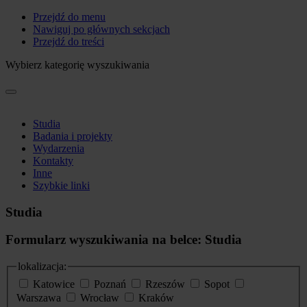
Przejdź do menu
Nawiguj po głównych sekcjach
Przejdź do treści
Wybierz kategorię wyszukiwania
Studia
Badania i projekty
Wydarzenia
Kontakty
Inne
Szybkie linki
Studia
Formularz wyszukiwania na belce: Studia
lokalizacja:
Katowice
Poznań
Rzeszów
Sopot
Warszawa
Wrocław
Kraków