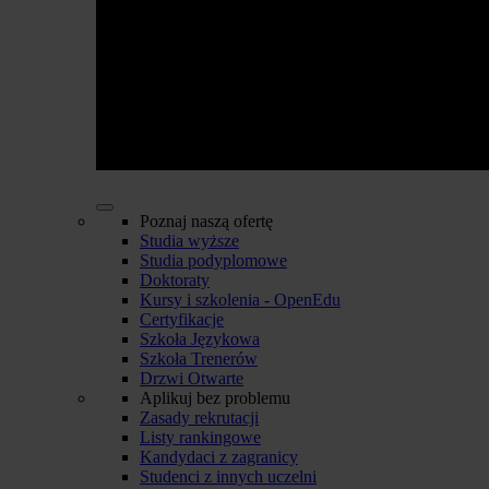
Poznaj naszą ofertę
Studia wyższe
Studia podyplomowe
Doktoraty
Kursy i szkolenia - OpenEdu
Certyfikacje
Szkoła Językowa
Szkoła Trenerów
Drzwi Otwarte
Aplikuj bez problemu
Zasady rekrutacji
Listy rankingowe
Kandydaci z zagranicy
Studenci z innych uczelni