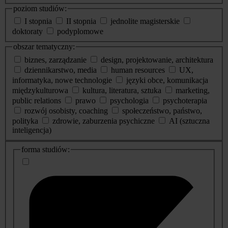
poziom studiów:
I stopnia
II stopnia
jednolite magisterskie
doktoraty
podyplomowe
obszar tematyczny:
biznes, zarządzanie
design, projektowanie, architektura
dziennikarstwo, media
human resources
UX,
informatyka, nowe technologie
języki obce, komunikacja
międzykulturowa
kultura, literatura, sztuka
marketing,
public relations
prawo
psychologia
psychoterapia
rozwój osobisty, coaching
społeczeństwo, państwo,
polityka
zdrowie, zaburzenia psychiczne
AI (sztuczna
inteligencja)
dodatkowe
forma studiów:
informacje
o
studiach