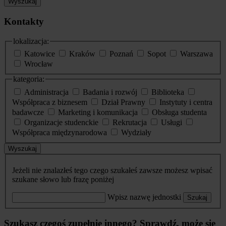
Wyszukaj
Kontakty
lokalizacja:
Katowice
Kraków
Poznań
Sopot
Warszawa
Wrocław
kategoria:
Administracja
Badania i rozwój
Biblioteka
Współpraca z biznesem
Dział Prawny
Instytuty i centra
badawcze
Marketing i komunikacja
Obsługa studenta
Organizacje studenckie
Rekrutacja
Usługi
Współpraca międzynarodowa
Wydziały
Wyszukaj
Jeżeli nie znalazłeś tego czego szukałeś zawsze możesz wpisać
szukane słowo lub frazę poniżej
Wpisz nazwę jednostki
Szukaj
Szukasz czegoś zupełnie innego? Sprawdź, może się