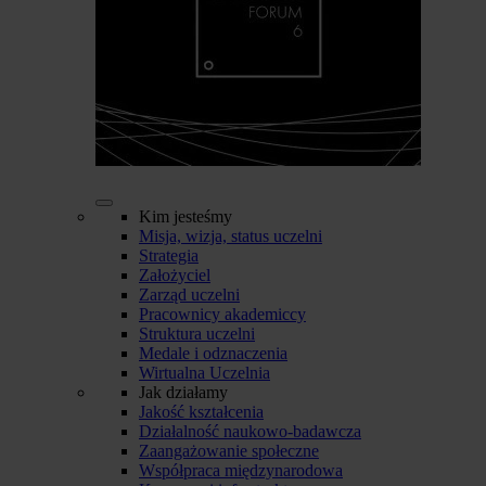
Kim jesteśmy
Misja, wizja, status uczelni
Strategia
Założyciel
Zarząd uczelni
Pracownicy akademiccy
Struktura uczelni
Medale i odznaczenia
Wirtualna Uczelnia
Jak działamy
Jakość kształcenia
Działalność naukowo-badawcza
Zaangażowanie społeczne
Współpraca międzynarodowa