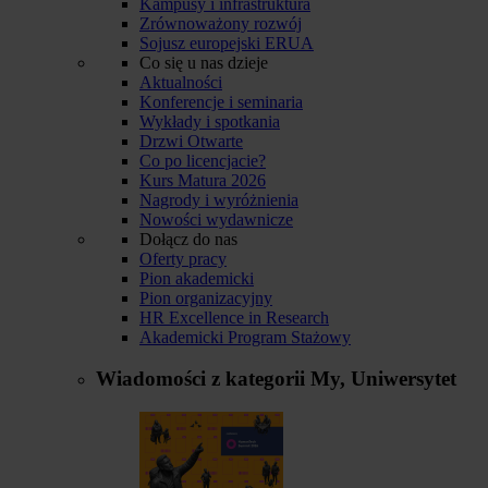
Kampusy i infrastruktura
Zrównoważony rozwój
Sojusz europejski ERUA
Co się u nas dzieje
Aktualności
Konferencje i seminaria
Wykłady i spotkania
Drzwi Otwarte
Co po licencjacie?
Kurs Matura 2026
Nagrody i wyróżnienia
Nowości wydawnicze
Dołącz do nas
Oferty pracy
Pion akademicki
Pion organizacyjny
HR Excellence in Research
Akademicki Program Stażowy
Wiadomości z kategorii
My, Uniwersytet