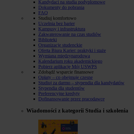
Kandydaci na studia podyplomowe
Dokumenty do pobrania
FAQ
Studiuj komfortowo
Uczelnia bez barier
Kampusy i infrastruktura
Zakwaterowanie na czas studiów
Biblioteki
Organizacje studenckie
Oferta Biura Karier: praktyki i staże
Wymiana międzynarodowa
Kalendarium roku akademickiego
Pobierz aplikację Mój USWPS
Zdobądź wsparcie finansowe
Opłaty – co obejmuje czesne
Studiuj za darmo – stypendia dla kandydatów
Stypendia dla studentów
Preferencyjne kredyty
Dofinansowanie przez pracodawcę
Wiadomości z kategorii
Studia i szkolenia