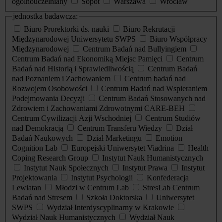
ogólnouczelniany
Sopot
Warszawa
Wrocław
jednostka badawcza:
Biuro Prorektorki ds. nauki
Biuro Rekrutacji
Międzynarodowej Uniwersytetu SWPS
Biuro Współpracy
Międzynarodowej
Centrum Badań nad Bullyingiem
Centrum Badań nad Ekonomiką Miejsc Pamięci
Centrum
Badań nad Historią i Sprawiedliwością
Centrum Badań
nad Poznaniem i Zachowaniem
Centrum badań nad
Rozwojem Osobowości
Centrum Badań nad Wspieraniem
Podejmowania Decyzji
Centrum Badań Stosowanych nad
Zdrowiem i Zachowaniami Zdrowotnymi CARE-BEH
Centrum Cywilizacji Azji Wschodniej
Centrum Studiów
nad Demokracją
Centrum Transferu Wiedzy
Dział
Badań Naukowych
Dział Marketingu
Emotion
Cognition Lab
Europejski Uniwersytet Viadrina
Health
Coping Research Group
Instytut Nauk Humanistycznych
Instytut Nauk Społecznych
Instytut Prawa
Instytut
Projektowania
Instytut Psychologii
Konfederacja
Lewiatan
Młodzi w Centrum Lab
StresLab Centrum
Badań nad Stresem
Szkoła Doktorska
Uniwersytet
SWPS
Wydział Interdyscyplinarny w Krakowie
Wydział Nauk Humanistycznych
Wydział Nauk