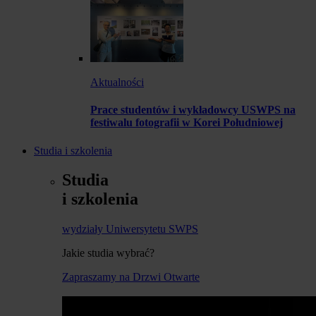
Aktualności
Prace studentów i wykładowcy USWPS na
festiwalu fotografii w Korei Południowej
Studia i szkolenia
Studia
i szkolenia
wydziały Uniwersytetu SWPS
Jakie studia wybrać?
Zapraszamy na Drzwi Otwarte