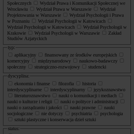
Społecznych
Wydział Prawa i Komunikacji Społecznej we
Wrocławiu
Wydział Prawa w Warszawie
Wydział
Projektowania w Warszawie
Wydział Psychologii i Prawa
w Poznaniu
Wydział Psychologii w Katowicach
Wydział Psychologii w Katowicach
Wydział Psychologii w
Krakowie
Wydział Psychologii w Warszawie
Zakład
Studiów Azjatyckich
typ:
aplikacyjny
finansowany ze środków europejskich
komercyjny
międzynarodowy
naukowo-badawczy
społeczny
strategiczno-rozwojowy
studencki
dyscyplina:
ekonomia i finanse
filozofia
historia
interdyscyplinarne
interdyscyplinarny
językoznawstwo
literaturoznawstwo
nauki o komunikacji i mediach
nauki o kulturze i religii
nauki o polityce i administracji
nauki o zarządzaniu i jakości
nauki prawne
nauki
socjologiczne
nie dotyczy
psychiatria
psychologia
sztuki plastyczne i konserwacja dzieł sztuki
status: