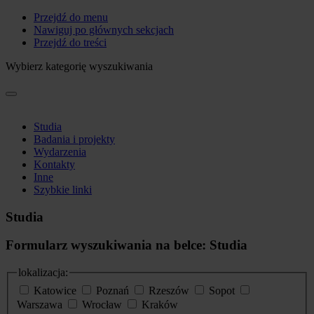
Przejdź do menu
Nawiguj po głównych sekcjach
Przejdź do treści
Wybierz kategorię wyszukiwania
Studia
Badania i projekty
Wydarzenia
Kontakty
Inne
Szybkie linki
Studia
Formularz wyszukiwania na belce: Studia
lokalizacja:
Katowice
Poznań
Rzeszów
Sopot
Warszawa
Wrocław
Kraków