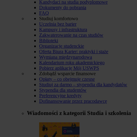
Kandydaci na studia podyplomowe
Dokumenty do pobrania
FAQ
Studiuj komfortowo
Uczelnia bez barier
Kampusy i infrastruktura
Zakwaterowanie na czas studiów
Biblioteki
Organizacje studenckie
Oferta Biura Karier: praktyki i staże
Wymiana międzynarodowa
Kalendarium roku akademickiego
Pobierz aplikację Mój USWPS
Zdobądź wsparcie finansowe
Opłaty – co obejmuje czesne
Studiuj za darmo – stypendia dla kandydatów
Stypendia dla studentów
Preferencyjne kredyty
Dofinansowanie przez pracodawcę
Wiadomości z kategorii
Studia i szkolenia