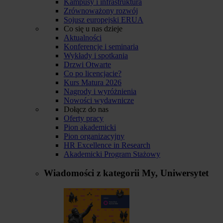
Kampusy i infrastruktura
Zrównoważony rozwój
Sojusz europejski ERUA
Co się u nas dzieje
Aktualności
Konferencje i seminaria
Wykłady i spotkania
Drzwi Otwarte
Co po licencjacie?
Kurs Matura 2026
Nagrody i wyróżnienia
Nowości wydawnicze
Dołącz do nas
Oferty pracy
Pion akademicki
Pion organizacyjny
HR Excellence in Research
Akademicki Program Stażowy
Wiadomości z kategorii
My, Uniwersytet