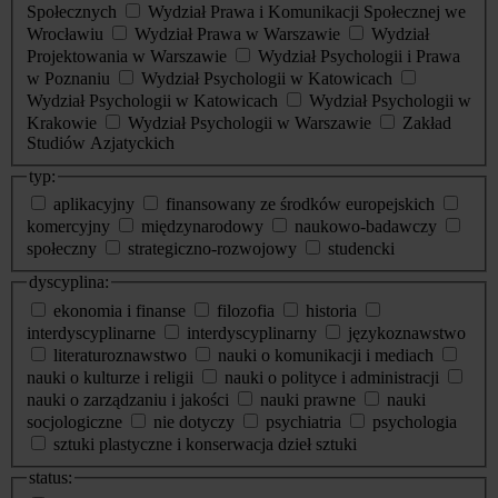
Społecznych
Wydział Prawa i Komunikacji Społecznej we
Wrocławiu
Wydział Prawa w Warszawie
Wydział
Projektowania w Warszawie
Wydział Psychologii i Prawa
w Poznaniu
Wydział Psychologii w Katowicach
Wydział Psychologii w Katowicach
Wydział Psychologii w
Krakowie
Wydział Psychologii w Warszawie
Zakład
Studiów Azjatyckich
typ:
aplikacyjny
finansowany ze środków europejskich
komercyjny
międzynarodowy
naukowo-badawczy
społeczny
strategiczno-rozwojowy
studencki
dyscyplina:
ekonomia i finanse
filozofia
historia
interdyscyplinarne
interdyscyplinarny
językoznawstwo
literaturoznawstwo
nauki o komunikacji i mediach
nauki o kulturze i religii
nauki o polityce i administracji
nauki o zarządzaniu i jakości
nauki prawne
nauki
socjologiczne
nie dotyczy
psychiatria
psychologia
sztuki plastyczne i konserwacja dzieł sztuki
status: