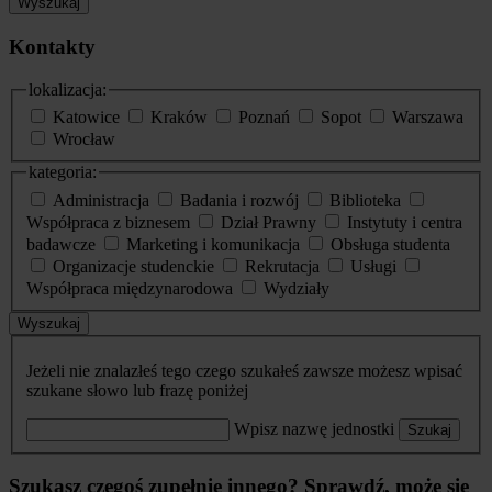
Wyszukaj
Kontakty
lokalizacja:
Katowice
Kraków
Poznań
Sopot
Warszawa
Wrocław
kategoria:
Administracja
Badania i rozwój
Biblioteka
Współpraca z biznesem
Dział Prawny
Instytuty i centra
badawcze
Marketing i komunikacja
Obsługa studenta
Organizacje studenckie
Rekrutacja
Usługi
Współpraca międzynarodowa
Wydziały
Wyszukaj
Jeżeli nie znalazłeś tego czego szukałeś zawsze możesz wpisać
szukane słowo lub frazę poniżej
Wpisz nazwę jednostki
Szukaj
Szukasz czegoś zupełnie innego? Sprawdź, może się