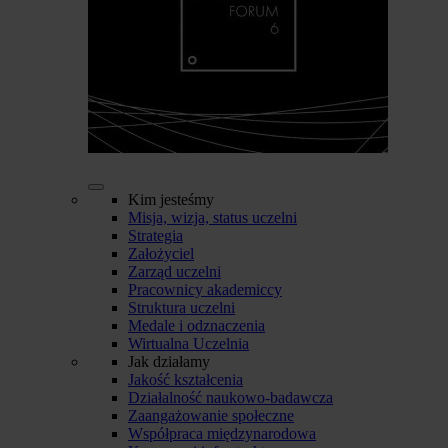
Kim jesteśmy
Misja, wizja, status uczelni
Strategia
Założyciel
Zarząd uczelni
Pracownicy akademiccy
Struktura uczelni
Medale i odznaczenia
Wirtualna Uczelnia
Jak działamy
Jakość kształcenia
Działalność naukowo-badawcza
Zaangażowanie społeczne
Współpraca międzynarodowa