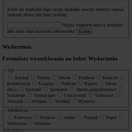
Jeżeli nie znalazłeś tego czego szukałeś zawsze możesz wpisać
szukane słowo lub frazę poniżej
Wpisz fragment nazwy projektu
albo imię i/lub nazwisko kierownika
Szukaj
Wydarzenia
Formularz wyszukiwania na belce: Wydarzenia
typ:
Artykuł
Debata
Ebook
Festiwal
Koncert
Konferencja
Książka
Podcast
Raport
Silent-
disco
Spektakl
Spotkanie
Studia-podyplomowe
Szkolenie
Turniej-gier
Uroczystość
Videocast
Warsztat
Webinar
Wykład
Wystawa
lokalizacja:
Katowice
Kraków
online
Poznań
Sopot
Warszawa
Wrocław