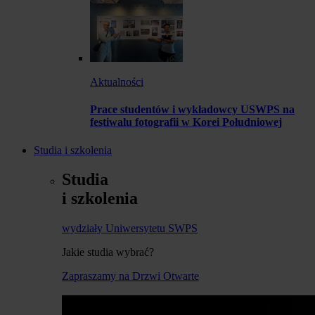
Aktualności
Prace studentów i wykładowcy USWPS na
festiwalu fotografii w Korei Południowej
Studia i szkolenia
Studia
i szkolenia
wydziały Uniwersytetu SWPS
Jakie studia wybrać?
Zapraszamy na Drzwi Otwarte