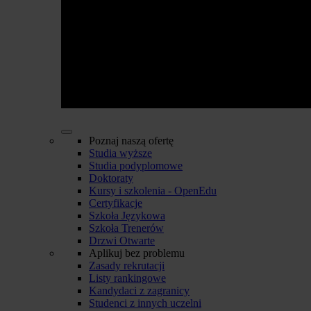
Poznaj naszą ofertę
Studia wyższe
Studia podyplomowe
Doktoraty
Kursy i szkolenia - OpenEdu
Certyfikacje
Szkoła Językowa
Szkoła Trenerów
Drzwi Otwarte
Aplikuj bez problemu
Zasady rekrutacji
Listy rankingowe
Kandydaci z zagranicy
Studenci z innych uczelni