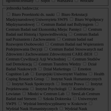
ogólnouczelniany
Sopot
Warszawa
Wrocław
jednostka badawcza:
Biuro Prorektorki ds. nauki
Biuro Rekrutacji
Międzynarodowej Uniwersytetu SWPS
Biuro Współpracy
Międzynarodowej
Centrum Badań nad Bullyingiem
Centrum Badań nad Ekonomiką Miejsc Pamięci
Centrum
Badań nad Historią i Sprawiedliwością
Centrum Badań
nad Poznaniem i Zachowaniem
Centrum badań nad
Rozwojem Osobowości
Centrum Badań nad Wspieraniem
Podejmowania Decyzji
Centrum Badań Stosowanych nad
Zdrowiem i Zachowaniami Zdrowotnymi CARE-BEH
Centrum Cywilizacji Azji Wschodniej
Centrum Studiów
nad Demokracją
Centrum Transferu Wiedzy
Dział
Badań Naukowych
Dział Marketingu
Emotion
Cognition Lab
Europejski Uniwersytet Viadrina
Health
Coping Research Group
Instytut Nauk Humanistycznych
Instytut Nauk Społecznych
Instytut Prawa
Instytut
Projektowania
Instytut Psychologii
Konfederacja
Lewiatan
Młodzi w Centrum Lab
StresLab Centrum
Badań nad Stresem
Szkoła Doktorska
Uniwersytet
SWPS
Wydział Interdyscyplinarny w Krakowie
Wydział Nauk Humanistycznych
Wydział Nauk