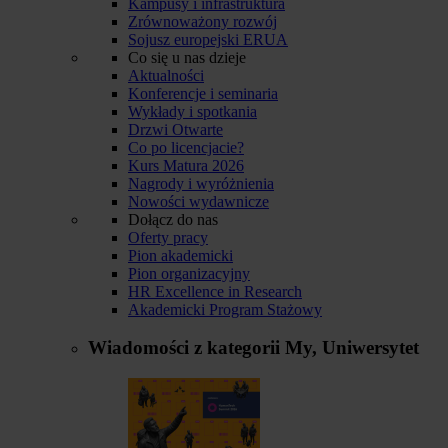
Kampusy i infrastruktura
Zrównoważony rozwój
Sojusz europejski ERUA
Co się u nas dzieje
Aktualności
Konferencje i seminaria
Wykłady i spotkania
Drzwi Otwarte
Co po licencjacie?
Kurs Matura 2026
Nagrody i wyróżnienia
Nowości wydawnicze
Dołącz do nas
Oferty pracy
Pion akademicki
Pion organizacyjny
HR Excellence in Research
Akademicki Program Stażowy
Wiadomości z kategorii
My, Uniwersytet