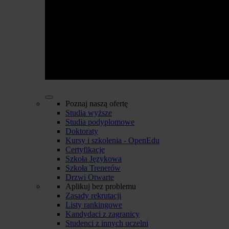
Poznaj naszą ofertę
Studia wyższe
Studia podyplomowe
Doktoraty
Kursy i szkolenia - OpenEdu
Certyfikacje
Szkoła Językowa
Szkoła Trenerów
Drzwi Otwarte
Aplikuj bez problemu
Zasady rekrutacji
Listy rankingowe
Kandydaci z zagranicy
Studenci z innych uczelni