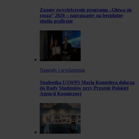
Znamy zwyciężczynie programu „Głowa się
rusza” 2026 – zapraszamy na bezpłatne
studia graficzne
Nagrody i wyróżnienia
Studentka USWPS Maria Komędera dołącza
do Rady Studentów przy Prezesie Polskiej
Agencji Kosmicznej