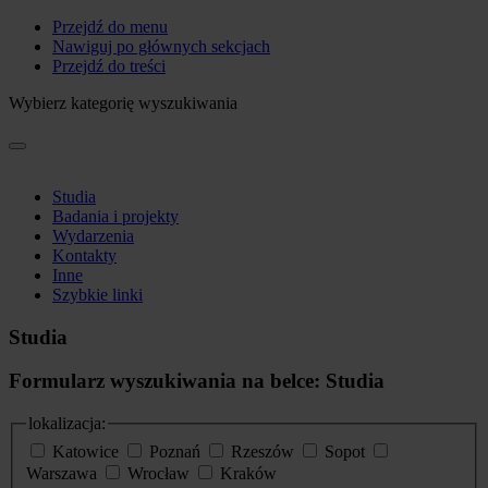
Przejdź do menu
Nawiguj po głównych sekcjach
Przejdź do treści
Wybierz kategorię wyszukiwania
Studia
Badania i projekty
Wydarzenia
Kontakty
Inne
Szybkie linki
Studia
Formularz wyszukiwania na belce: Studia
lokalizacja:
Katowice
Poznań
Rzeszów
Sopot
Warszawa
Wrocław
Kraków