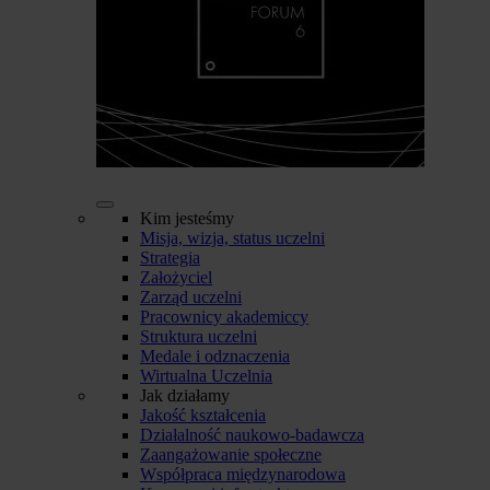
Kim jesteśmy
Misja, wizja, status uczelni
Strategia
Założyciel
Zarząd uczelni
Pracownicy akademiccy
Struktura uczelni
Medale i odznaczenia
Wirtualna Uczelnia
Jak działamy
Jakość kształcenia
Działalność naukowo-badawcza
Zaangażowanie społeczne
Współpraca międzynarodowa