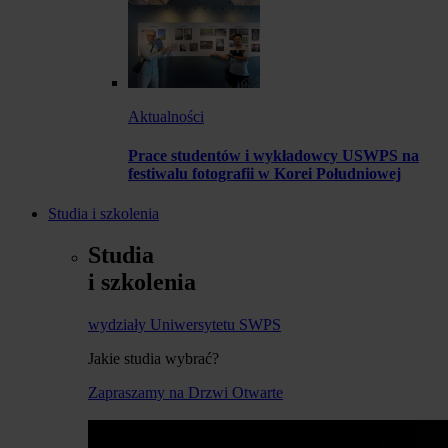
Aktualności
Prace studentów i wykładowcy USWPS na
festiwalu fotografii w Korei Południowej
Studia i szkolenia
Studia
i szkolenia
wydziały Uniwersytetu SWPS
Jakie studia wybrać?
Zapraszamy na Drzwi Otwarte