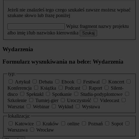
Jeżeli nie znalazłeś tego czego szukałeś zawsze możesz wpisać
szukane słowo lub frazę poniżej
Wpisz fragment nazwy projektu
albo imię i/lub nazwisko kierownika
Szukaj
Wydarzenia
Formularz wyszukiwania na belce: Wydarzenia
typ:
Artykuł
Debata
Ebook
Festiwal
Koncert
Konferencja
Książka
Podcast
Raport
Silent-
disco
Spektakl
Spotkanie
Studia-podyplomowe
Szkolenie
Turniej-gier
Uroczystość
Videocast
Warsztat
Webinar
Wykład
Wystawa
lokalizacja:
Katowice
Kraków
online
Poznań
Sopot
Warszawa
Wrocław