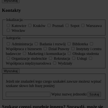
Wyszukaj
Kontakty
lokalizacja:
Katowice
Kraków
Poznań
Sopot
Warszawa
Wrocław
kategoria:
Administracja
Badania i rozwój
Biblioteka
Współpraca z biznesem
Dział Prawny
Instytuty i centra
badawcze
Marketing i komunikacja
Obsługa studenta
Organizacje studenckie
Rekrutacja
Usługi
Współpraca międzynarodowa
Wydziały
Wyszukaj
Jeżeli nie znalazłeś tego czego szukałeś zawsze możesz wpisać
szukane słowo lub frazę poniżej
Wpisz nazwę jednostki
Szukaj
Szukasz czegoś zupełnie innego? Sprawdź, może się