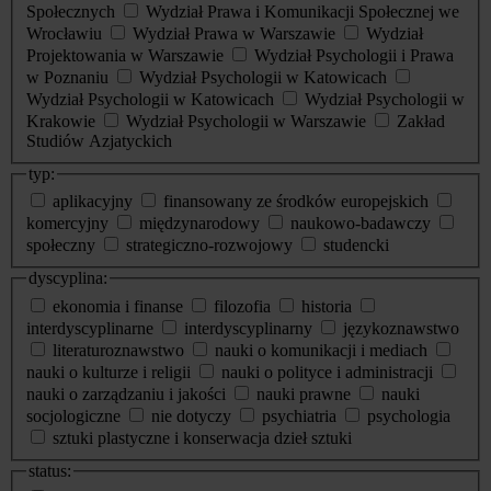
Społecznych
Wydział Prawa i Komunikacji Społecznej we
Wrocławiu
Wydział Prawa w Warszawie
Wydział
Projektowania w Warszawie
Wydział Psychologii i Prawa
w Poznaniu
Wydział Psychologii w Katowicach
Wydział Psychologii w Katowicach
Wydział Psychologii w
Krakowie
Wydział Psychologii w Warszawie
Zakład
Studiów Azjatyckich
typ:
aplikacyjny
finansowany ze środków europejskich
komercyjny
międzynarodowy
naukowo-badawczy
społeczny
strategiczno-rozwojowy
studencki
dyscyplina:
ekonomia i finanse
filozofia
historia
interdyscyplinarne
interdyscyplinarny
językoznawstwo
literaturoznawstwo
nauki o komunikacji i mediach
nauki o kulturze i religii
nauki o polityce i administracji
nauki o zarządzaniu i jakości
nauki prawne
nauki
socjologiczne
nie dotyczy
psychiatria
psychologia
sztuki plastyczne i konserwacja dzieł sztuki
status: