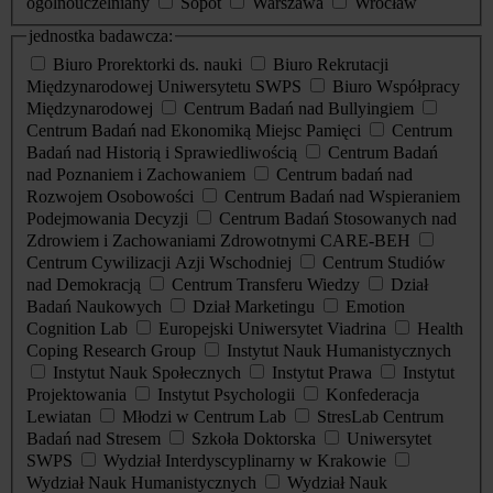
ogólnouczelniany
Sopot
Warszawa
Wrocław
jednostka badawcza:
Biuro Prorektorki ds. nauki
Biuro Rekrutacji
Międzynarodowej Uniwersytetu SWPS
Biuro Współpracy
Międzynarodowej
Centrum Badań nad Bullyingiem
Centrum Badań nad Ekonomiką Miejsc Pamięci
Centrum
Badań nad Historią i Sprawiedliwością
Centrum Badań
nad Poznaniem i Zachowaniem
Centrum badań nad
Rozwojem Osobowości
Centrum Badań nad Wspieraniem
Podejmowania Decyzji
Centrum Badań Stosowanych nad
Zdrowiem i Zachowaniami Zdrowotnymi CARE-BEH
Centrum Cywilizacji Azji Wschodniej
Centrum Studiów
nad Demokracją
Centrum Transferu Wiedzy
Dział
Badań Naukowych
Dział Marketingu
Emotion
Cognition Lab
Europejski Uniwersytet Viadrina
Health
Coping Research Group
Instytut Nauk Humanistycznych
Instytut Nauk Społecznych
Instytut Prawa
Instytut
Projektowania
Instytut Psychologii
Konfederacja
Lewiatan
Młodzi w Centrum Lab
StresLab Centrum
Badań nad Stresem
Szkoła Doktorska
Uniwersytet
SWPS
Wydział Interdyscyplinarny w Krakowie
Wydział Nauk Humanistycznych
Wydział Nauk