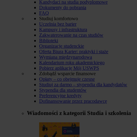
Kandydaci na studia podyplomowe
Dokumenty do pobrania
FAQ
Studiuj komfortowo
Uczelnia bez barier
Kampusy i infrastruktura
Zakwaterowanie na czas studiów
Biblioteki
Organizacje studenckie
Oferta Biura Karier: praktyki i staże
Wymiana międzynarodowa
Kalendarium roku akademickiego
Pobierz aplikację Mój USWPS
Zdobądź wsparcie finansowe
Opłaty – co obejmuje czesne
Studiuj za darmo – stypendia dla kandydatów
Stypendia dla studentów
Preferencyjne kredyty
Dofinansowanie przez pracodawcę
Wiadomości z kategorii
Studia i szkolenia