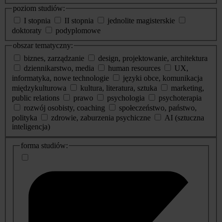
poziom studiów:
I stopnia
II stopnia
jednolite magisterskie
doktoraty
podyplomowe
obszar tematyczny:
biznes, zarządzanie
design, projektowanie, architektura
dziennikarstwo, media
human resources
UX,
informatyka, nowe technologie
języki obce, komunikacja
międzykulturowa
kultura, literatura, sztuka
marketing,
public relations
prawo
psychologia
psychoterapia
rozwój osobisty, coaching
społeczeństwo, państwo,
polityka
zdrowie, zaburzenia psychiczne
AI (sztuczna
inteligencja)
dodatkowe
forma studiów:
informacje
o
studiach