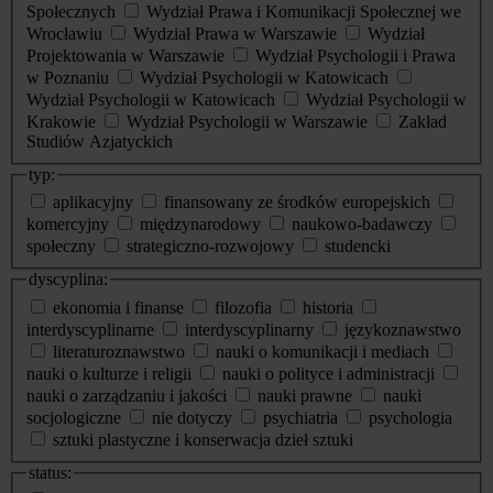
Społecznych
Wydział Prawa i Komunikacji Społecznej we
Wrocławiu
Wydział Prawa w Warszawie
Wydział
Projektowania w Warszawie
Wydział Psychologii i Prawa
w Poznaniu
Wydział Psychologii w Katowicach
Wydział Psychologii w Katowicach
Wydział Psychologii w
Krakowie
Wydział Psychologii w Warszawie
Zakład
Studiów Azjatyckich
typ:
aplikacyjny
finansowany ze środków europejskich
komercyjny
międzynarodowy
naukowo-badawczy
społeczny
strategiczno-rozwojowy
studencki
dyscyplina:
ekonomia i finanse
filozofia
historia
interdyscyplinarne
interdyscyplinarny
językoznawstwo
literaturoznawstwo
nauki o komunikacji i mediach
nauki o kulturze i religii
nauki o polityce i administracji
nauki o zarządzaniu i jakości
nauki prawne
nauki
socjologiczne
nie dotyczy
psychiatria
psychologia
sztuki plastyczne i konserwacja dzieł sztuki
status: