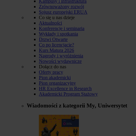
Kampusy i infrastruktura
Zrównoważony rozwój
Sojusz europejski ERUA
Co się u nas dzieje
Aktualności
Konferencje i seminaria
Wykłady i spotkania
Drzwi Otwarte
Co po licencjacie?
Kurs Matura 2026
Nagrody i wyróżnienia
Nowości wydawnicze
Dołącz do nas
Oferty pracy
Pion akademicki
Pion organizacyjny
HR Excellence in Research
Akademicki Program Stażowy
Wiadomości z kategorii
My, Uniwersytet