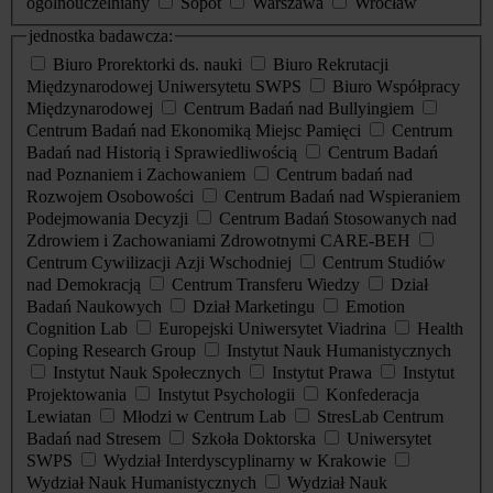
ogólnouczelniany
Sopot
Warszawa
Wrocław
jednostka badawcza:
Biuro Prorektorki ds. nauki
Biuro Rekrutacji
Międzynarodowej Uniwersytetu SWPS
Biuro Współpracy
Międzynarodowej
Centrum Badań nad Bullyingiem
Centrum Badań nad Ekonomiką Miejsc Pamięci
Centrum
Badań nad Historią i Sprawiedliwością
Centrum Badań
nad Poznaniem i Zachowaniem
Centrum badań nad
Rozwojem Osobowości
Centrum Badań nad Wspieraniem
Podejmowania Decyzji
Centrum Badań Stosowanych nad
Zdrowiem i Zachowaniami Zdrowotnymi CARE-BEH
Centrum Cywilizacji Azji Wschodniej
Centrum Studiów
nad Demokracją
Centrum Transferu Wiedzy
Dział
Badań Naukowych
Dział Marketingu
Emotion
Cognition Lab
Europejski Uniwersytet Viadrina
Health
Coping Research Group
Instytut Nauk Humanistycznych
Instytut Nauk Społecznych
Instytut Prawa
Instytut
Projektowania
Instytut Psychologii
Konfederacja
Lewiatan
Młodzi w Centrum Lab
StresLab Centrum
Badań nad Stresem
Szkoła Doktorska
Uniwersytet
SWPS
Wydział Interdyscyplinarny w Krakowie
Wydział Nauk Humanistycznych
Wydział Nauk