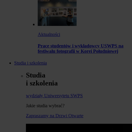
Aktualności
Prace studentów i wykładowcy USWPS na
festiwalu fotografii w Korei Południowej
Studia i szkolenia
Studia
i szkolenia
wydziały Uniwersytetu SWPS
Jakie studia wybrać?
Zapraszamy na Drzwi Otwarte