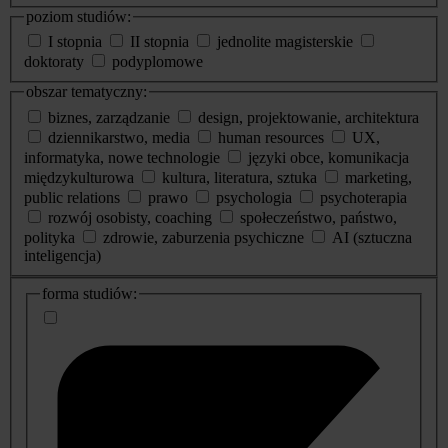
poziom studiów:
I stopnia
II stopnia
jednolite magisterskie
doktoraty
podyplomowe
obszar tematyczny:
biznes, zarządzanie
design, projektowanie, architektura
dziennikarstwo, media
human resources
UX,
informatyka, nowe technologie
języki obce, komunikacja
międzykulturowa
kultura, literatura, sztuka
marketing,
public relations
prawo
psychologia
psychoterapia
rozwój osobisty, coaching
społeczeństwo, państwo,
polityka
zdrowie, zaburzenia psychiczne
AI (sztuczna
inteligencja)
dodatkowe
forma studiów:
informacje
o
studiach