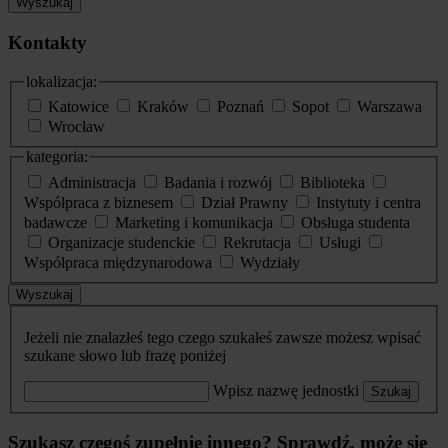
Wyszukaj
Kontakty
lokalizacja:
Katowice
Kraków
Poznań
Sopot
Warszawa
Wrocław
kategoria:
Administracja
Badania i rozwój
Biblioteka
Współpraca z biznesem
Dział Prawny
Instytuty i centra
badawcze
Marketing i komunikacja
Obsługa studenta
Organizacje studenckie
Rekrutacja
Usługi
Współpraca międzynarodowa
Wydziały
Wyszukaj
Jeżeli nie znalazłeś tego czego szukałeś zawsze możesz wpisać
szukane słowo lub frazę poniżej
Wpisz nazwę jednostki
Szukaj
Szukasz czegoś zupełnie innego? Sprawdź, może się