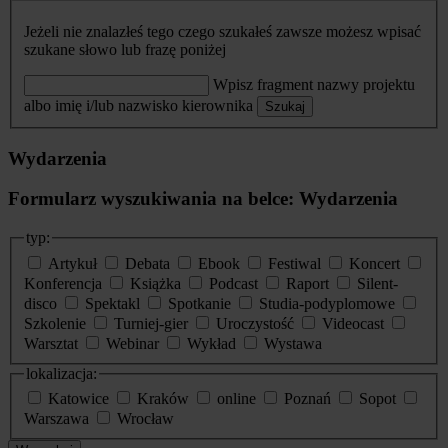
Jeżeli nie znalazłeś tego czego szukałeś zawsze możesz wpisać
szukane słowo lub frazę poniżej
Wpisz fragment nazwy projektu
albo imię i/lub nazwisko kierownika
Szukaj
Wydarzenia
Formularz wyszukiwania na belce: Wydarzenia
typ:
Artykuł
Debata
Ebook
Festiwal
Koncert
Konferencja
Książka
Podcast
Raport
Silent-
disco
Spektakl
Spotkanie
Studia-podyplomowe
Szkolenie
Turniej-gier
Uroczystość
Videocast
Warsztat
Webinar
Wykład
Wystawa
lokalizacja:
Katowice
Kraków
online
Poznań
Sopot
Warszawa
Wrocław