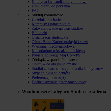
Kandydaci na studia podyplomowe
Dokumenty do pobrania
FAQ
Studiuj komfortowo
Uczelnia bez barier
Kampusy i infrastruktura
Zakwaterowanie na czas studiów
Biblioteki
Organizacje studenckie
Oferta Biura Karier: praktyki i staże
Wymiana międzynarodowa
Kalendarium roku akademickiego
Pobierz aplikację Mój USWPS
Zdobądź wsparcie finansowe
Opłaty – co obejmuje czesne
Studiuj za darmo – stypendia dla kandydatów
Stypendia dla studentów
Preferencyjne kredyty
Dofinansowanie przez pracodawcę
Wiadomości z kategorii
Studia i szkolenia