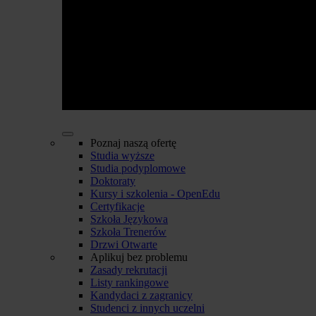
Poznaj naszą ofertę
Studia wyższe
Studia podyplomowe
Doktoraty
Kursy i szkolenia - OpenEdu
Certyfikacje
Szkoła Językowa
Szkoła Trenerów
Drzwi Otwarte
Aplikuj bez problemu
Zasady rekrutacji
Listy rankingowe
Kandydaci z zagranicy
Studenci z innych uczelni