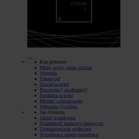
Kim jesteśmy
Misja, wizja, status uczelni
Strategia
Założyciel
Zarząd uczelni
Pracownicy akademiccy
Struktura uczelni
Medale i odznaczenia
Wirtualna Uczelnia
Jak działamy
Jakość kształcenia
Działalność naukowo-badawcza
Zaangażowanie społeczne
Współpraca międzynarodowa