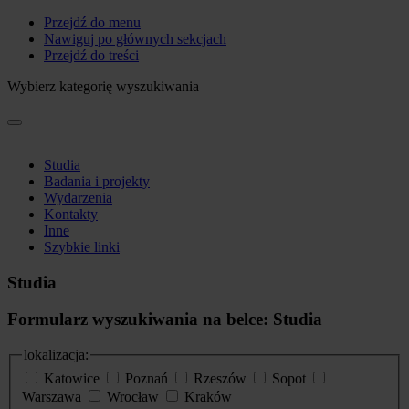
Przejdź do menu
Nawiguj po głównych sekcjach
Przejdź do treści
Wybierz kategorię wyszukiwania
Studia
Badania i projekty
Wydarzenia
Kontakty
Inne
Szybkie linki
Studia
Formularz wyszukiwania na belce: Studia
lokalizacja:
Katowice
Poznań
Rzeszów
Sopot
Warszawa
Wrocław
Kraków