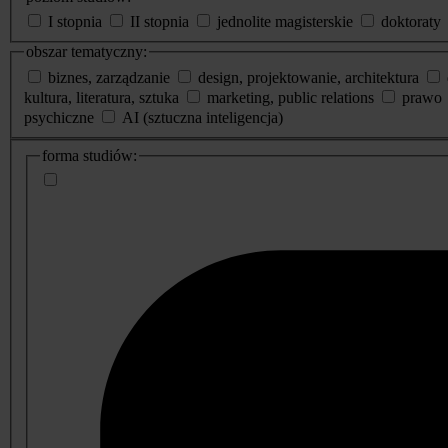
I stopnia
II stopnia
jednolite magisterskie
doktoraty
obszar tematyczny:
biznes, zarządzanie
design, projektowanie, architektura
kultura, literatura, sztuka
marketing, public relations
prawo
psychiczne
AI (sztuczna inteligencja)
dodatkowe
forma studiów:
informacje
o
studiach