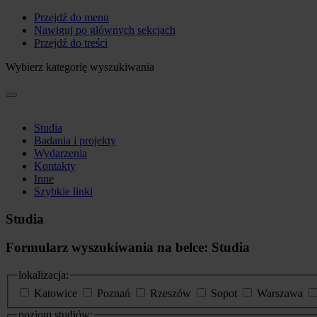
Przejdź do menu
Nawiguj po głównych sekcjach
Przejdź do treści
Wybierz kategorię wyszukiwania
Studia
Badania i projekty
Wydarzenia
Kontakty
Inne
Szybkie linki
Studia
Formularz wyszukiwania na belce: Studia
lokalizacja:
Katowice
Poznań
Rzeszów
Sopot
Warszawa
poziom studiów: