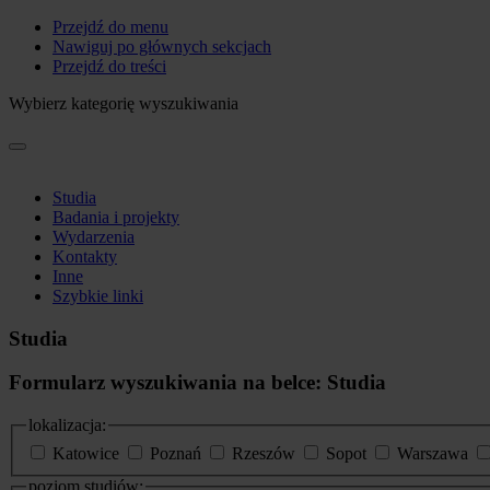
Przejdź do menu
Nawiguj po głównych sekcjach
Przejdź do treści
Wybierz kategorię wyszukiwania
Studia
Badania i projekty
Wydarzenia
Kontakty
Inne
Szybkie linki
Studia
Formularz wyszukiwania na belce: Studia
lokalizacja:
Katowice
Poznań
Rzeszów
Sopot
Warszawa
poziom studiów: