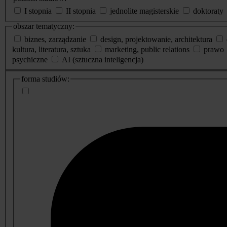
I stopnia
II stopnia
jednolite magisterskie
doktoraty
obszar tematyczny:
biznes, zarządzanie
design, projektowanie, architektura
kultura, literatura, sztuka
marketing, public relations
prawo
psychiczne
AI (sztuczna inteligencja)
dodatkowe
forma studiów:
informacje
o
studiach