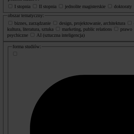
I stopnia
II stopnia
jednolite magisterskie
doktoraty
obszar tematyczny:
biznes, zarządzanie
design, projektowanie, architektura
kultura, literatura, sztuka
marketing, public relations
prawo
psychiczne
AI (sztuczna inteligencja)
dodatkowe
forma studiów:
informacje
o
studiach