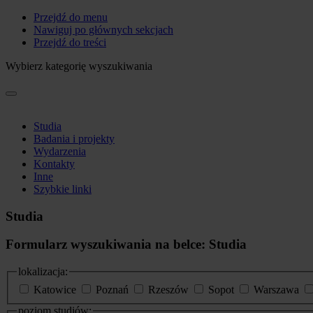
Przejdź do menu
Nawiguj po głównych sekcjach
Przejdź do treści
Wybierz kategorię wyszukiwania
Studia
Badania i projekty
Wydarzenia
Kontakty
Inne
Szybkie linki
Studia
Formularz wyszukiwania na belce: Studia
lokalizacja:
Katowice
Poznań
Rzeszów
Sopot
Warszawa
poziom studiów: