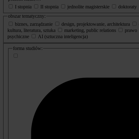
I stopnia
II stopnia
jednolite magisterskie
doktoraty
obszar tematyczny:
biznes, zarządzanie
design, projektowanie, architektura
kultura, literatura, sztuka
marketing, public relations
prawo
psychiczne
AI (sztuczna inteligencja)
dodatkowe
forma studiów:
informacje
o
studiach