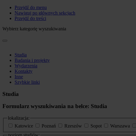
Przejdź do menu
Nawiguj po głównych sekcjach
Przejdź do treści
Wybierz kategorię wyszukiwania
Studia
Badania i projekty
Wydarzenia
Kontakty
Inne
Szybkie linki
Studia
Formularz wyszukiwania na belce: Studia
lokalizacja:
Katowice
Poznań
Rzeszów
Sopot
Warszawa
poziom studiów: