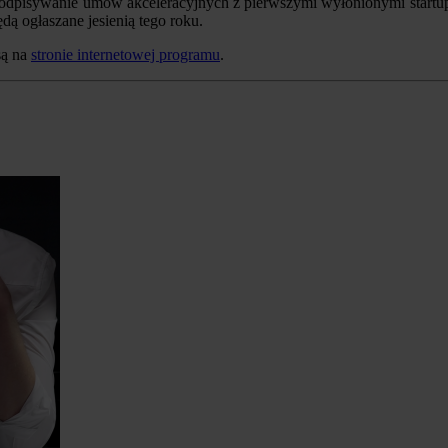
odpisywanie umów akceleracyjnych z pierwszymi wyłonionymi startupam
dą ogłaszane jesienią tego roku.
są na
stronie internetowej programu
.