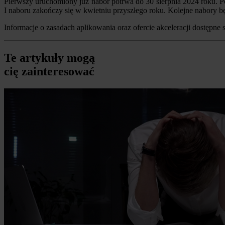
Pierwszy uruchomiony już nabór potrwa do 30 sierpnia 2024 roku. P
I naboru zakończy się w kwietniu przyszłego roku. Kolejne nabory bę
Informacje o zasadach aplikowania oraz ofercie akceleracji dostępne 
Te artykuły mogą
cię zainteresować