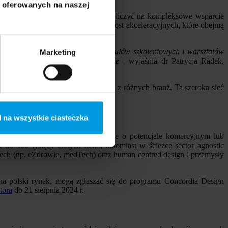
i oferowanych na naszej
nich uczestnicy programu będą mogli liczyć na kompleksowe wsparcie
ą nadal wspierane w ramach działań post-akceleracyjnych, które obejmą
ksperckich miesięcznie oraz 10 modułów szkoleniowych i warsztatów
Marketing
e oraz wsparcie post-akceleracyjne
- wyjaśnia dr Patrycja Radek,
 oraz dużymi przedsiębiorstwami z różnych branż. Ta szeroka sieć
 na wszystkie ciasteczka
o startupów rozwijających innowacje o potencjale komercyjnym lub
do 400 tysięcy złotych netto, natomiast w ścieżce sector agnostic
Tech (np. eZdrowie, medTech) oraz human centred design i przemysły
a na polski rynek, mogą zgłaszać się do programu Concordia Design
tora
do 21 sierpnia 2024 r.