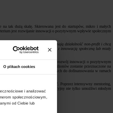
e na tak dużą skalę. Skierowana jest do startupów, mikro i małych
kryterium jest rozwijanie innowacji o pozytywnym wpływie społecznym
ełniają wymogi startupu, ale np. mają działalność non-profit i chcą
 zrównoważonego rozwoju, wiązały z innowacją społeczną lub miały
 Gospodarki (FENG) i ma wspierać rozwój innowacji o pozytywnym
ane ze środków publicznych. 10 milionów zostanie przeznaczone na
O plikach cookies
oncepcji akceleracji startupów wybranych do dofinansowania w ramach
izjonerskie pomysły mogą rozkwitać. Poprzez intensywny mentoring,
ierzymy, że nasz program akceleracyjny nie tylko umożliwi młodym
ołecznościowe i analizować
eństwa i środowiska.
artnerom społecznościowym,
anymi od Ciebie lub