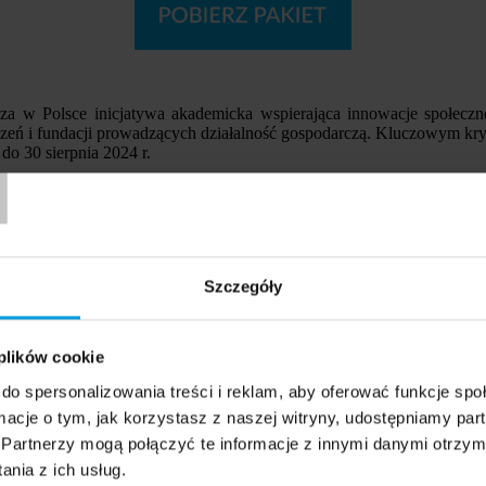
sza w Polsce inicjatywa akademicka wspierająca innowacje społeczn
arzyszeń i fundacji prowadzących działalność gospodarczą. Kluczowym 
T
o 30 sierpnia 2024 r.
nia działalności gospodarczej, jak fundacje, stowarzyszenia, które sp
bardzo mocno skupiamy się na tym, by projekty wpisywały się w cele
cka, dyrektorka Centrum Transferu Wiedzy Uniwersytetu SWPS.
iorczości (PARP) w ramach Funduszy Europejskich dla Nowoczesnej
o 12 milionów złotych, z czego ponad 11,5 miliona jest dofinansow
Szczegóły
ę, który znalazł się wśród najbardziej atrakcyjnych i efektywnych k
 plików cookie
 innowatorów. Nasza inicjatywa tworzy środowisko, w którym takie w
ożemy przekuwać obiecujące koncepcje w prężne startupy. Głęboko w
do spersonalizowania treści i reklam, aby oferować funkcje sp
ek innowacje, które przyniosą realne i pozytywne zmiany dla społecz
ormacje o tym, jak korzystasz z naszej witryny, udostępniamy p
etu SWPS
Partnerzy mogą połączyć te informacje z innymi danymi otrzym
nia z ich usług.
aczenie