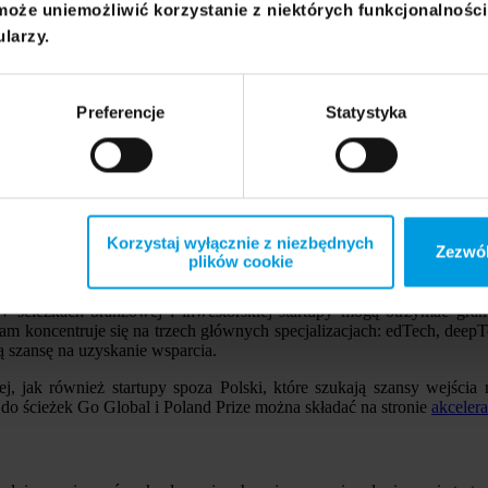
może uniemożliwić korzystanie z niektórych funkcjonalnośc
rund akceleracji, każda ma trwać sześć miesięcy. Podczas każdej z 
ularzy.
zy się na tym etapie akceleracji. Po zakończeniu tej fazy startupy będ
pozyskiwaniu nowych klientów i budowaniu marki.
okiej oferty wsparcia: 12 godzin mentoringu, 5 godzin konsultacji e
Preferencje
Statystyka
as demo days, a program przewiduje także działania networkingow
edzy Uniwersytetu SWPS.
ami doradczymi, kancelariami prawnymi i patentowymi, funduszami VC
biznesowych.
Korzystaj wyłącznie z niezbędnych
Zezwól
plików cookie
parcia: branżową, inwestorską oraz sector agnostic, skierowaną d
ścieżkach branżowej i inwestorskiej startupy mogą otrzymać grant 
am koncentruje się na trzech głównych specjalizacjach: edTech, deep
 szansę na uzyskanie wsparcia.
nej, jak również startupy spoza Polski, które szukają szansy wejści
do ścieżek Go Global i Poland Prize można składać na stronie
akcelera