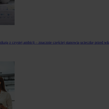
ikają z czystej ambicji – znacznie częściej stanowią ucieczkę prze