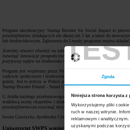
Program akceleracyjny Startup Booster for Social Impact to pierw
przedsiębiorstw działających nie dłużej niż 5 lat, a także do stow
TES
lub środowiskowym. Zgłoszenia do I rundy programu można składać d
Jesteśmy otwarci również na takie niekonwencjonalne formy prowadze
rozwinąć innowacje prospołeczne lub prośrodowiskowe. Co ważne, 
pozytywny wpływ na środowisko naturalne
- podkreśla Iwona Gawry
Program jest wspierany przez Polską Agencję Rozwoju Przedsięb
wpływie społecznym i środowiskowym. Budżet programu wynosi okoł
Zgoda
granty. Jest to jedyny w Polsce projekt przygotowany przez uczelni
Startup Booster Poland – Smart UP.
Niniejsza strona korzysta z
U źródła każdego przełomowego projektu stoi innowator lub zespół
wnikliwą ocenę ekspertów i strategiczne wsparcie finansowe, pom
Wykorzystujemy pliki cookie 
przedsiębiorstwom rozwinąć skrzydła, ale również wprowadzić na ryn
ruch w naszej witrynie. Inf
Iwona Gawrycka, dyrektorka Centrum Transferu Wiedzy Uniwersyt
reklamowym i analitycznym. 
uzyskanymi podczas korzysta
Uniwersytet SWPS wspiera innowacje, które mają zn