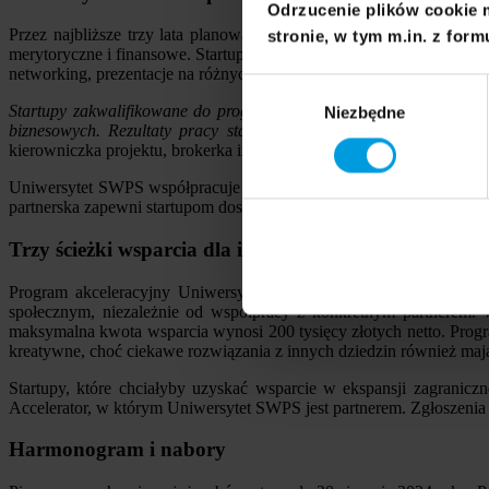
Odrzucenie plików cookie 
Przez najbliższe trzy lata planowane jest przeprowadzenie pięciu 
stronie, w tym m.in. z form
merytoryczne i finansowe. Startup Booster for Social Impact nie końc
networking, prezentacje na różnych wydarzeniach oraz wsparcie w 
Wybór
Startupy zakwalifikowane do programu będą mogły korzystać z szer
Niezbędne
zgody
biznesowych. Rezultaty pracy startupów będą prezentowane podcz
kierowniczka projektu, brokerka innowacji z Centrum Transferu Wi
Uniwersytet SWPS współpracuje z ponad 40 partnerami, w tym firm
partnerska zapewni startupom dostęp do cennej wiedzy i kontaktów 
Trzy ścieżki wsparcia dla innowatorów
Program akceleracyjny Uniwersytetu SWPS oferuje trzy ścieżki ws
społecznym, niezależnie od współpracy z konkretnym partnerem. W 
maksymalna kwota wsparcia wynosi 200 tysięcy złotych netto. Progr
kreatywne, choć ciekawe rozwiązania z innych dziedzin również mają
Startupy, które chciałyby uzyskać wsparcie w ekspansji zagranicz
Accelerator, w którym Uniwersytet SWPS jest partnerem. Zgłoszenia 
Harmonogram i nabory