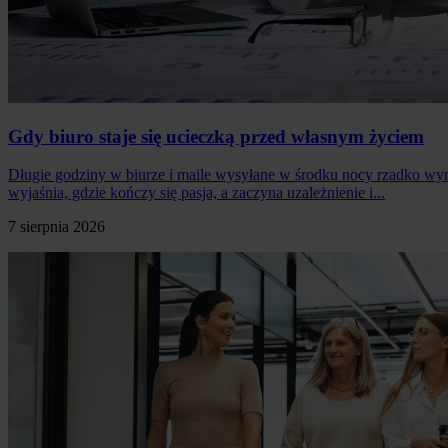
Gdy biuro staje się ucieczką przed własnym życiem
Długie godziny w biurze i maile wysyłane w środku nocy rzadko wyn
wyjaśnia, gdzie kończy się pasja, a zaczyna uzależnienie i...
7 sierpnia 2026