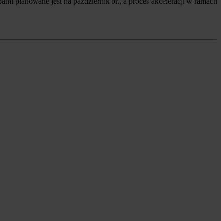
i planowane jest na październik br., a proces akceleracji w ramach