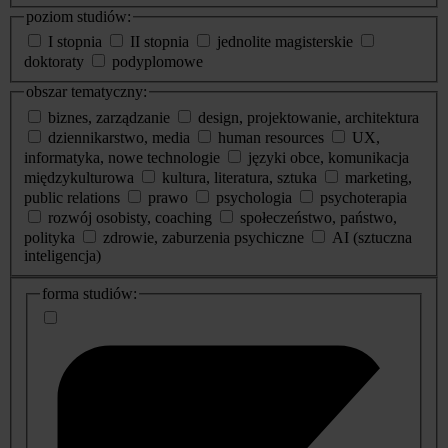
poziom studiów:
I stopnia
II stopnia
jednolite magisterskie
doktoraty
podyplomowe
obszar tematyczny:
biznes, zarządzanie
design, projektowanie, architektura
dziennikarstwo, media
human resources
UX,
informatyka, nowe technologie
języki obce, komunikacja
międzykulturowa
kultura, literatura, sztuka
marketing,
public relations
prawo
psychologia
psychoterapia
rozwój osobisty, coaching
społeczeństwo, państwo,
polityka
zdrowie, zaburzenia psychiczne
AI (sztuczna
inteligencja)
dodatkowe
forma studiów:
informacje
o
studiach