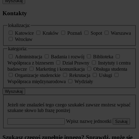
Wyszukaj
Kontakty
lokalizacja:
Katowice
Kraków
Poznań
Sopot
Warszawa
Wrocław
kategoria:
Administracja
Badania i rozwój
Biblioteka
Współpraca z biznesem
Dział Prawny
Instytuty i centra
badawcze
Marketing i komunikacja
Obsługa studenta
Organizacje studenckie
Rekrutacja
Usługi
Współpraca międzynarodowa
Wydziały
Wyszukaj
Jeżeli nie znalazłeś tego czego szukałeś zawsze możesz wpisać
szukane słowo lub frazę poniżej
Wpisz nazwę jednostki
Szukaj
Szukasz czegoś zupełnie innego? Sprawdź, może się