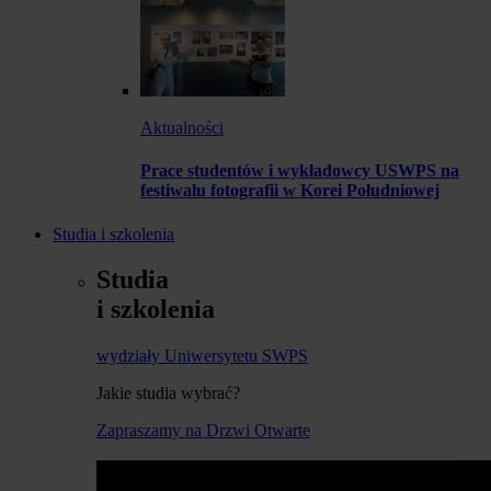
Aktualności
Prace studentów i wykładowcy USWPS na
festiwalu fotografii w Korei Południowej
Studia i szkolenia
Studia
i szkolenia
wydziały Uniwersytetu SWPS
Jakie studia wybrać?
Zapraszamy na Drzwi Otwarte