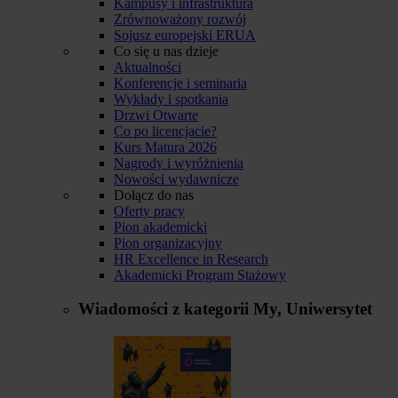
Kampusy i infrastruktura
Zrównoważony rozwój
Sojusz europejski ERUA
Co się u nas dzieje
Aktualności
Konferencje i seminaria
Wykłady i spotkania
Drzwi Otwarte
Co po licencjacie?
Kurs Matura 2026
Nagrody i wyróżnienia
Nowości wydawnicze
Dołącz do nas
Oferty pracy
Pion akademicki
Pion organizacyjny
HR Excellence in Research
Akademicki Program Stażowy
Wiadomości z kategorii
My, Uniwersytet