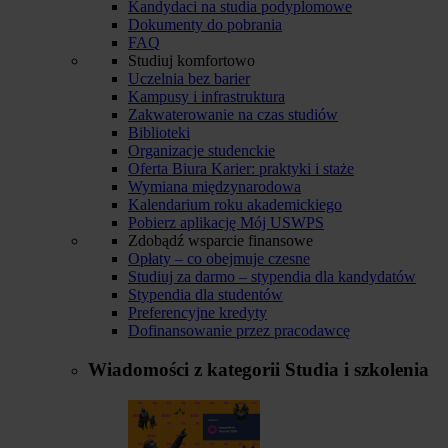
Kandydaci na studia podyplomowe
Dokumenty do pobrania
FAQ
Studiuj komfortowo
Uczelnia bez barier
Kampusy i infrastruktura
Zakwaterowanie na czas studiów
Biblioteki
Organizacje studenckie
Oferta Biura Karier: praktyki i staże
Wymiana międzynarodowa
Kalendarium roku akademickiego
Pobierz aplikację Mój USWPS
Zdobądź wsparcie finansowe
Opłaty – co obejmuje czesne
Studiuj za darmo – stypendia dla kandydatów
Stypendia dla studentów
Preferencyjne kredyty
Dofinansowanie przez pracodawcę
Wiadomości z kategorii
Studia i szkolenia