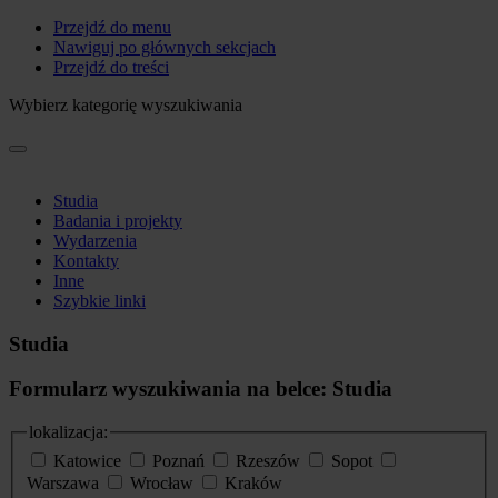
Przejdź do menu
Nawiguj po głównych sekcjach
Przejdź do treści
Wybierz kategorię wyszukiwania
Studia
Badania i projekty
Wydarzenia
Kontakty
Inne
Szybkie linki
Studia
Formularz wyszukiwania na belce: Studia
lokalizacja:
Katowice
Poznań
Rzeszów
Sopot
Warszawa
Wrocław
Kraków