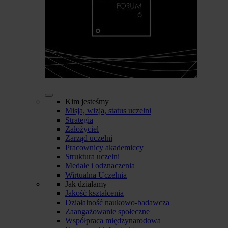
Kim jesteśmy
Misja, wizja, status uczelni
Strategia
Założyciel
Zarząd uczelni
Pracownicy akademiccy
Struktura uczelni
Medale i odznaczenia
Wirtualna Uczelnia
Jak działamy
Jakość kształcenia
Działalność naukowo-badawcza
Zaangażowanie społeczne
Współpraca międzynarodowa