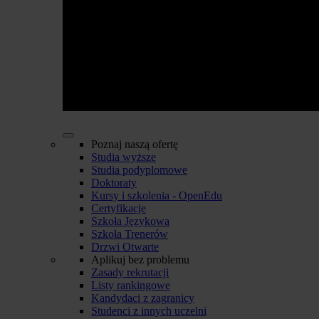
Poznaj naszą ofertę
Studia wyższe
Studia podyplomowe
Doktoraty
Kursy i szkolenia - OpenEdu
Certyfikacje
Szkoła Językowa
Szkoła Trenerów
Drzwi Otwarte
Aplikuj bez problemu
Zasady rekrutacji
Listy rankingowe
Kandydaci z zagranicy
Studenci z innych uczelni