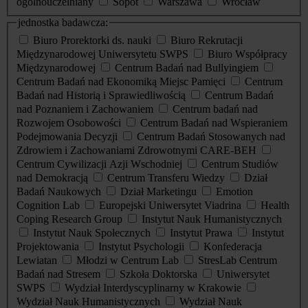
ogólnouczelniany
Sopot
Warszawa
Wrocław
jednostka badawcza:
Biuro Prorektorki ds. nauki
Biuro Rekrutacji
Międzynarodowej Uniwersytetu SWPS
Biuro Współpracy
Międzynarodowej
Centrum Badań nad Bullyingiem
Centrum Badań nad Ekonomiką Miejsc Pamięci
Centrum
Badań nad Historią i Sprawiedliwością
Centrum Badań
nad Poznaniem i Zachowaniem
Centrum badań nad
Rozwojem Osobowości
Centrum Badań nad Wspieraniem
Podejmowania Decyzji
Centrum Badań Stosowanych nad
Zdrowiem i Zachowaniami Zdrowotnymi CARE-BEH
Centrum Cywilizacji Azji Wschodniej
Centrum Studiów
nad Demokracją
Centrum Transferu Wiedzy
Dział
Badań Naukowych
Dział Marketingu
Emotion
Cognition Lab
Europejski Uniwersytet Viadrina
Health
Coping Research Group
Instytut Nauk Humanistycznych
Instytut Nauk Społecznych
Instytut Prawa
Instytut
Projektowania
Instytut Psychologii
Konfederacja
Lewiatan
Młodzi w Centrum Lab
StresLab Centrum
Badań nad Stresem
Szkoła Doktorska
Uniwersytet
SWPS
Wydział Interdyscyplinarny w Krakowie
Wydział Nauk Humanistycznych
Wydział Nauk