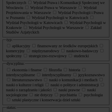
Społecznych
Wydział Prawa i Komunikacji Społecznej we
Wrocławiu
Wydział Prawa w Warszawie
Wydział
Projektowania w Warszawie
Wydział Psychologii i Prawa
w Poznaniu
Wydział Psychologii w Katowicach
Wydział Psychologii w Katowicach
Wydział Psychologii w
Krakowie
Wydział Psychologii w Warszawie
Zakład
Studiów Azjatyckich
typ:
aplikacyjny
finansowany ze środków europejskich
komercyjny
międzynarodowy
naukowo-badawczy
społeczny
strategiczno-rozwojowy
studencki
dyscyplina:
ekonomia i finanse
filozofia
historia
interdyscyplinarne
interdyscyplinarny
językoznawstwo
literaturoznawstwo
nauki o komunikacji i mediach
nauki o kulturze i religii
nauki o polityce i administracji
nauki o zarządzaniu i jakości
nauki prawne
nauki
socjologiczne
nie dotyczy
psychiatria
psychologia
sztuki plastyczne i konserwacja dzieł sztuki
status: