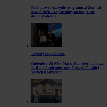
Znamy zwyciężczynie programu „Głowa się
rusza” 2026 – zapraszamy na bezpłatne
studia graficzne
Nagrody i wyróżnienia
Studentka USWPS Maria Komędera dołącza
do Rady Studentów przy Prezesie Polskiej
Agencji Kosmicznej