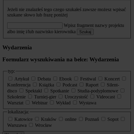
Jeżeli nie znalazłeś tego czego szukałeś zawsze możesz wpisać
szukane słowo lub frazę poniżej
Wpisz fragment nazwy projektu
albo imię i/lub nazwisko kierownika
Szukaj
Wydarzenia
Formularz wyszukiwania na belce: Wydarzenia
typ:
Artykuł
Debata
Ebook
Festiwal
Koncert
Konferencja
Książka
Podcast
Raport
Silent-
disco
Spektakl
Spotkanie
Studia-podyplomowe
Szkolenie
Turniej-gier
Uroczystość
Videocast
Warsztat
Webinar
Wykład
Wystawa
lokalizacja:
Katowice
Kraków
online
Poznań
Sopot
Warszawa
Wrocław