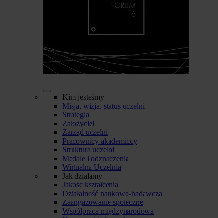
Kim jesteśmy
Misja, wizja, status uczelni
Strategia
Założyciel
Zarząd uczelni
Pracownicy akademiccy
Struktura uczelni
Medale i odznaczenia
Wirtualna Uczelnia
Jak działamy
Jakość kształcenia
Działalność naukowo-badawcza
Zaangażowanie społeczne
Współpraca międzynarodowa