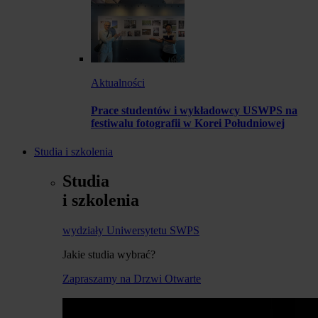
Aktualności
Prace studentów i wykładowcy USWPS na
festiwalu fotografii w Korei Południowej
Studia i szkolenia
Studia
i szkolenia
wydziały Uniwersytetu SWPS
Jakie studia wybrać?
Zapraszamy na Drzwi Otwarte