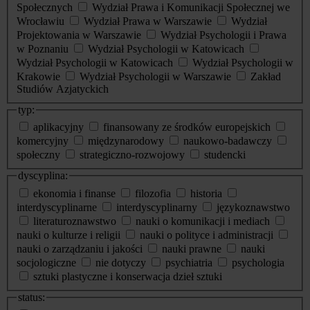
Społecznych
Wydział Prawa i Komunikacji Społecznej we
Wrocławiu
Wydział Prawa w Warszawie
Wydział
Projektowania w Warszawie
Wydział Psychologii i Prawa
w Poznaniu
Wydział Psychologii w Katowicach
Wydział Psychologii w Katowicach
Wydział Psychologii w
Krakowie
Wydział Psychologii w Warszawie
Zakład
Studiów Azjatyckich
typ:
aplikacyjny
finansowany ze środków europejskich
komercyjny
międzynarodowy
naukowo-badawczy
społeczny
strategiczno-rozwojowy
studencki
dyscyplina:
ekonomia i finanse
filozofia
historia
interdyscyplinarne
interdyscyplinarny
językoznawstwo
literaturoznawstwo
nauki o komunikacji i mediach
nauki o kulturze i religii
nauki o polityce i administracji
nauki o zarządzaniu i jakości
nauki prawne
nauki
socjologiczne
nie dotyczy
psychiatria
psychologia
sztuki plastyczne i konserwacja dzieł sztuki
status: