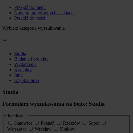
Przejdź do menu
Nawiguj po głównych sekcjach
Przejdź do treści
Wybierz kategorię wyszukiwania
Studia
Badania i projekty
Wydarzenia
Kontakty
Inne
Szybkie linki
Studia
Formularz wyszukiwania na belce: Studia
lokalizacja:
Katowice
Poznań
Rzeszów
Sopot
Warszawa
Wrocław
Kraków