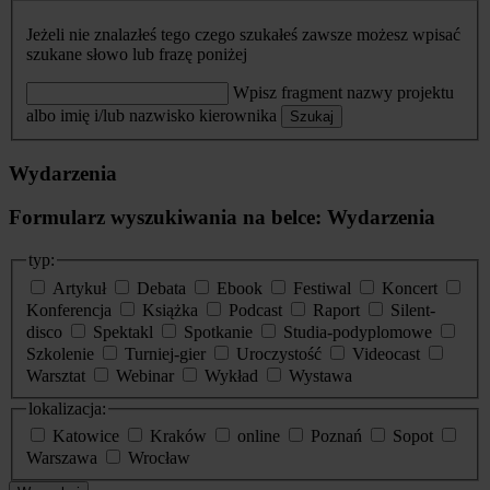
Jeżeli nie znalazłeś tego czego szukałeś zawsze możesz wpisać
szukane słowo lub frazę poniżej
Wpisz fragment nazwy projektu
albo imię i/lub nazwisko kierownika
Szukaj
Wydarzenia
Formularz wyszukiwania na belce: Wydarzenia
typ:
Artykuł
Debata
Ebook
Festiwal
Koncert
Konferencja
Książka
Podcast
Raport
Silent-
disco
Spektakl
Spotkanie
Studia-podyplomowe
Szkolenie
Turniej-gier
Uroczystość
Videocast
Warsztat
Webinar
Wykład
Wystawa
lokalizacja:
Katowice
Kraków
online
Poznań
Sopot
Warszawa
Wrocław