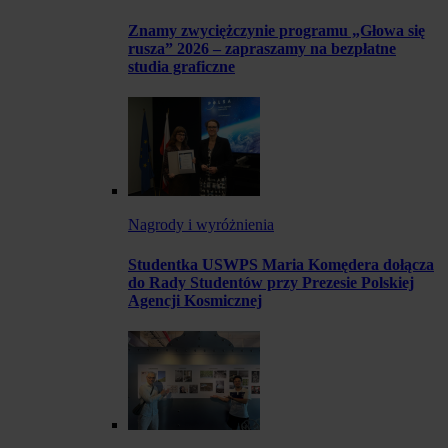
Znamy zwyciężczynie programu „Głowa się
rusza” 2026 – zapraszamy na bezpłatne
studia graficzne
Nagrody i wyróżnienia
Studentka USWPS Maria Komędera dołącza
do Rady Studentów przy Prezesie Polskiej
Agencji Kosmicznej