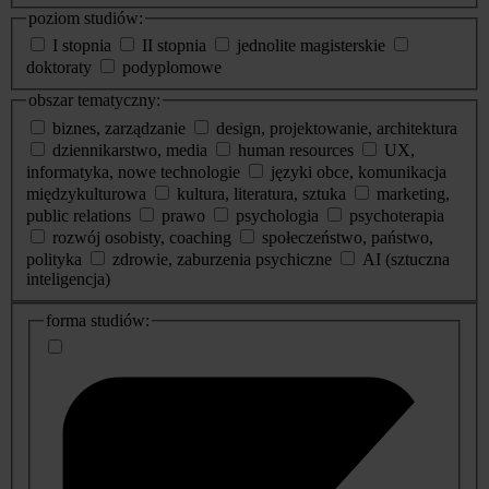
poziom studiów:
I stopnia
II stopnia
jednolite magisterskie
doktoraty
podyplomowe
obszar tematyczny:
biznes, zarządzanie
design, projektowanie, architektura
dziennikarstwo, media
human resources
UX,
informatyka, nowe technologie
języki obce, komunikacja
międzykulturowa
kultura, literatura, sztuka
marketing,
public relations
prawo
psychologia
psychoterapia
rozwój osobisty, coaching
społeczeństwo, państwo,
polityka
zdrowie, zaburzenia psychiczne
AI (sztuczna
inteligencja)
dodatkowe
forma studiów:
informacje
o
studiach