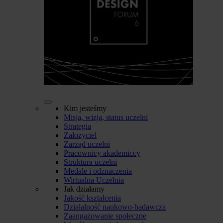
Kim jesteśmy
Misja, wizja, status uczelni
Strategia
Założyciel
Zarząd uczelni
Pracownicy akademiccy
Struktura uczelni
Medale i odznaczenia
Wirtualna Uczelnia
Jak działamy
Jakość kształcenia
Działalność naukowo-badawcza
Zaangażowanie społeczne