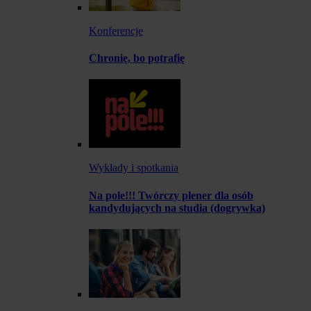
Konferencje
Chronię, bo potrafię
Wykłady i spotkania
Na pole!!! Twórczy plener dla osób
kandydujących na studia (dogrywka)