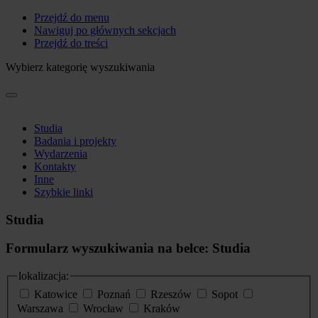
Przejdź do menu
Nawiguj po głównych sekcjach
Przejdź do treści
Wybierz kategorię wyszukiwania
Studia
Badania i projekty
Wydarzenia
Kontakty
Inne
Szybkie linki
Studia
Formularz wyszukiwania na belce: Studia
lokalizacja:
Katowice
Poznań
Rzeszów
Sopot
Warszawa
Wrocław
Kraków