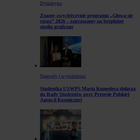
Dydaktyka
Znamy zwyciężczynie programu „Głowa się
rusza” 2026 – zapraszamy na bezpłatne
studia graficzne
Nagrody i wyróżnienia
Studentka USWPS Maria Komędera dołącza
do Rady Studentów przy Prezesie Polskiej
Agencji Kosmicznej