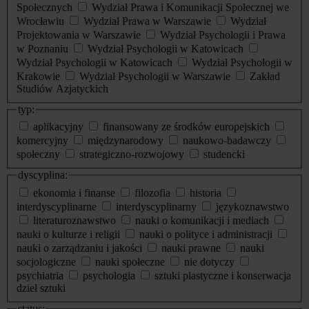
Społecznych
Wydział Prawa i Komunikacji Społecznej we
Wrocławiu
Wydział Prawa w Warszawie
Wydział
Projektowania w Warszawie
Wydział Psychologii i Prawa
w Poznaniu
Wydział Psychologii w Katowicach
Wydział Psychologii w Katowicach
Wydział Psychologii w
Krakowie
Wydział Psychologii w Warszawie
Zakład
Studiów Azjatyckich
typ:
aplikacyjny
finansowany ze środków europejskich
komercyjny
międzynarodowy
naukowo-badawczy
społeczny
strategiczno-rozwojowy
studencki
dyscyplina:
ekonomia i finanse
filozofia
historia
interdyscyplinarne
interdyscyplinarny
językoznawstwo
literaturoznawstwo
nauki o komunikacji i mediach
nauki o kulturze i religii
nauki o polityce i administracji
nauki o zarządzaniu i jakości
nauki prawne
nauki
socjologiczne
nauki społeczne
nie dotyczy
psychiatria
psychologia
sztuki plastyczne i konserwacja
dzieł sztuki
status: