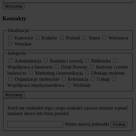
Wyszukaj
Kontakty
lokalizacja:
Katowice
Kraków
Poznań
Sopot
Warszawa
Wrocław
kategoria:
Administracja
Badania i rozwój
Biblioteka
Współpraca z biznesem
Dział Prawny
Instytuty i centra
badawcze
Marketing i komunikacja
Obsługa studenta
Organizacje studenckie
Rekrutacja
Usługi
Współpraca międzynarodowa
Wydziały
Wyszukaj
Jeżeli nie znalazłeś tego czego szukałeś zawsze możesz wpisać
szukane słowo lub frazę poniżej
Wpisz nazwę jednostki
Szukaj