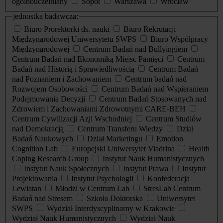
ogólnouczelniany
Sopot
Warszawa
Wrocław
jednostka badawcza:
Biuro Prorektorki ds. nauki
Biuro Rekrutacji
Międzynarodowej Uniwersytetu SWPS
Biuro Współpracy
Międzynarodowej
Centrum Badań nad Bullyingiem
Centrum Badań nad Ekonomiką Miejsc Pamięci
Centrum
Badań nad Historią i Sprawiedliwością
Centrum Badań
nad Poznaniem i Zachowaniem
Centrum badań nad
Rozwojem Osobowości
Centrum Badań nad Wspieraniem
Podejmowania Decyzji
Centrum Badań Stosowanych nad
Zdrowiem i Zachowaniami Zdrowotnymi CARE-BEH
Centrum Cywilizacji Azji Wschodniej
Centrum Studiów
nad Demokracją
Centrum Transferu Wiedzy
Dział
Badań Naukowych
Dział Marketingu
Emotion
Cognition Lab
Europejski Uniwersytet Viadrina
Health
Coping Research Group
Instytut Nauk Humanistycznych
Instytut Nauk Społecznych
Instytut Prawa
Instytut
Projektowania
Instytut Psychologii
Konfederacja
Lewiatan
Młodzi w Centrum Lab
StresLab Centrum
Badań nad Stresem
Szkoła Doktorska
Uniwersytet
SWPS
Wydział Interdyscyplinarny w Krakowie
Wydział Nauk Humanistycznych
Wydział Nauk