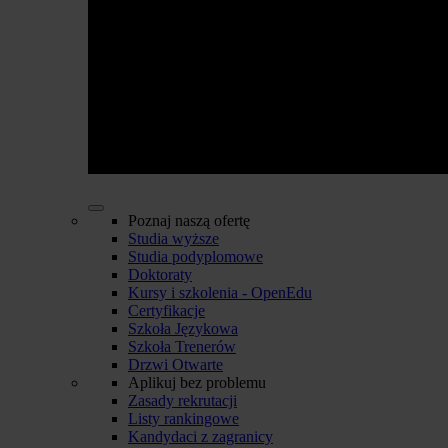
Poznaj naszą ofertę
Studia wyższe
Studia podyplomowe
Doktoraty
Kursy i szkolenia - OpenEdu
Certyfikacje
Szkoła Językowa
Szkoła Trenerów
Drzwi Otwarte
Aplikuj bez problemu
Zasady rekrutacji
Listy rankingowe
Kandydaci z zagranicy