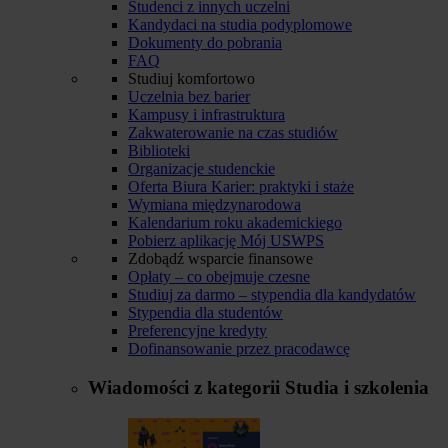
Studenci z innych uczelni
Kandydaci na studia podyplomowe
Dokumenty do pobrania
FAQ
Studiuj komfortowo
Uczelnia bez barier
Kampusy i infrastruktura
Zakwaterowanie na czas studiów
Biblioteki
Organizacje studenckie
Oferta Biura Karier: praktyki i staże
Wymiana międzynarodowa
Kalendarium roku akademickiego
Pobierz aplikację Mój USWPS
Zdobądź wsparcie finansowe
Opłaty – co obejmuje czesne
Studiuj za darmo – stypendia dla kandydatów
Stypendia dla studentów
Preferencyjne kredyty
Dofinansowanie przez pracodawcę
Wiadomości z kategorii
Studia i szkolenia