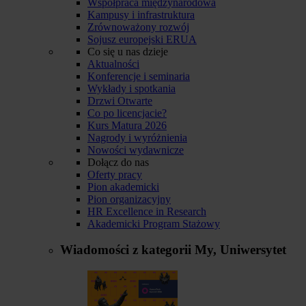
Współpraca międzynarodowa
Kampusy i infrastruktura
Zrównoważony rozwój
Sojusz europejski ERUA
Co się u nas dzieje
Aktualności
Konferencje i seminaria
Wykłady i spotkania
Drzwi Otwarte
Co po licencjacie?
Kurs Matura 2026
Nagrody i wyróżnienia
Nowości wydawnicze
Dołącz do nas
Oferty pracy
Pion akademicki
Pion organizacyjny
HR Excellence in Research
Akademicki Program Stażowy
Wiadomości z kategorii
My, Uniwersytet