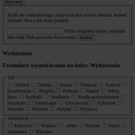
Wyszukaj
Jeżeli nie znalazłeś tego czego szukałeś zawsze możesz wpisać
szukane słowo lub frazę poniżej
Wpisz fragment nazwy projektu
albo imię i/lub nazwisko kierownika
Szukaj
Wydarzenia
Formularz wyszukiwania na belce: Wydarzenia
typ:
Artykuł
Debata
Ebook
Festiwal
Koncert
Konferencja
Książka
Podcast
Raport
Silent-
disco
Spektakl
Spotkanie
Studia-podyplomowe
Szkolenie
Turniej-gier
Uroczystość
Videocast
Warsztat
Webinar
Wykład
Wystawa
lokalizacja:
Katowice
Kraków
online
Poznań
Sopot
Warszawa
Wrocław