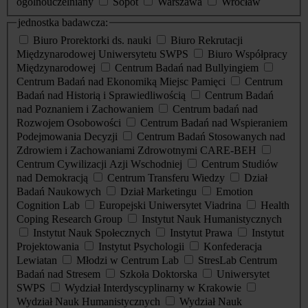
ogólnouczelniany
Sopot
Warszawa
Wrocław
jednostka badawcza:
Biuro Prorektorki ds. nauki
Biuro Rekrutacji
Międzynarodowej Uniwersytetu SWPS
Biuro Współpracy
Międzynarodowej
Centrum Badań nad Bullyingiem
Centrum Badań nad Ekonomiką Miejsc Pamięci
Centrum
Badań nad Historią i Sprawiedliwością
Centrum Badań
nad Poznaniem i Zachowaniem
Centrum badań nad
Rozwojem Osobowości
Centrum Badań nad Wspieraniem
Podejmowania Decyzji
Centrum Badań Stosowanych nad
Zdrowiem i Zachowaniami Zdrowotnymi CARE-BEH
Centrum Cywilizacji Azji Wschodniej
Centrum Studiów
nad Demokracją
Centrum Transferu Wiedzy
Dział
Badań Naukowych
Dział Marketingu
Emotion
Cognition Lab
Europejski Uniwersytet Viadrina
Health
Coping Research Group
Instytut Nauk Humanistycznych
Instytut Nauk Społecznych
Instytut Prawa
Instytut
Projektowania
Instytut Psychologii
Konfederacja
Lewiatan
Młodzi w Centrum Lab
StresLab Centrum
Badań nad Stresem
Szkoła Doktorska
Uniwersytet
SWPS
Wydział Interdyscyplinarny w Krakowie
Wydział Nauk Humanistycznych
Wydział Nauk