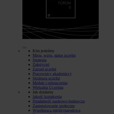
Kim jesteśmy
Misja, wizja, status uczelni
Strategia
Założyciel
Zarząd uczelni
Pracownicy akademiccy
Struktura uczelni
Medale i odznaczenia
Wirtualna Uczelnia
Jak działamy
Jakość kształcenia
Działalność naukowo-badawcza
Zaangażowanie społeczne
Współpraca międzynarodowa