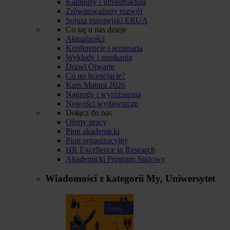
Kampusy i infrastruktura
Zrównoważony rozwój
Sojusz europejski ERUA
Co się u nas dzieje
Aktualności
Konferencje i seminaria
Wykłady i spotkania
Drzwi Otwarte
Co po licencjacie?
Kurs Matura 2026
Nagrody i wyróżnienia
Nowości wydawnicze
Dołącz do nas
Oferty pracy
Pion akademicki
Pion organizacyjny
HR Excellence in Research
Akademicki Program Stażowy
Wiadomości z kategorii
My, Uniwersytet