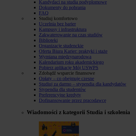
Kandydaci na studia podyplomowe
Dokumenty do pobrania
FAQ
Studiuj komfortowo
Uczelnia bez barier
Kampusy i infrastruktura
Zakwaterowanie na czas studiów
Biblioteki
Organizacje studenckie
Oferta Biura Karier: praktyki i staże
Wymiana międzynarodowa
Kalendarium roku akademickiego
Pobierz aplikację Mój USWPS
Zdobądź wsparcie finansowe
Opłaty – co obejmuje czesne
Studiuj za darmo – stypendia dla kandydatów
Stypendia dla studentów
Preferencyjne kredyty
Dofinansowanie przez pracodawcę
Wiadomości z kategorii
Studia i szkolenia