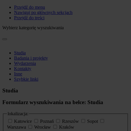
Przejdź do menu
Nawiguj po głównych sekcjach
Przejdź do treści
Wybierz kategorię wyszukiwania
Studia
Badania i projekty
Wydarzenia
Kontakty
Inne
Szybkie linki
Studia
Formularz wyszukiwania na belce: Studia
lokalizacja:
Katowice
Poznań
Rzeszów
Sopot
Warszawa
Wrocław
Kraków