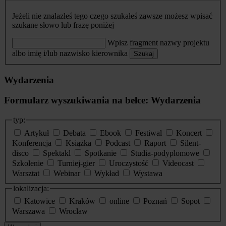
Jeżeli nie znalazłeś tego czego szukałeś zawsze możesz wpisać
szukane słowo lub frazę poniżej
Wpisz fragment nazwy projektu
albo imię i/lub nazwisko kierownika
Szukaj
Wydarzenia
Formularz wyszukiwania na belce: Wydarzenia
typ:
Artykuł
Debata
Ebook
Festiwal
Koncert
Konferencja
Książka
Podcast
Raport
Silent-
disco
Spektakl
Spotkanie
Studia-podyplomowe
Szkolenie
Turniej-gier
Uroczystość
Videocast
Warsztat
Webinar
Wykład
Wystawa
lokalizacja:
Katowice
Kraków
online
Poznań
Sopot
Warszawa
Wrocław