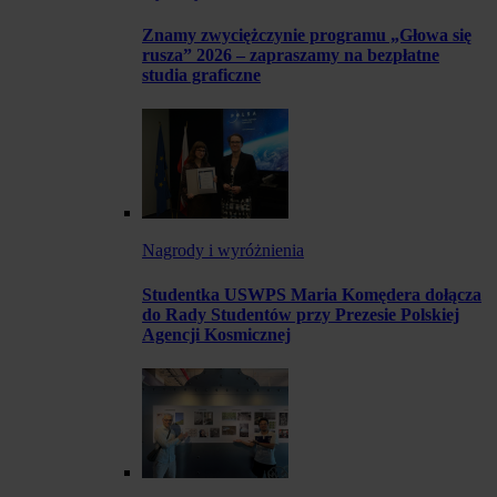
Znamy zwyciężczynie programu „Głowa się
rusza” 2026 – zapraszamy na bezpłatne
studia graficzne
Nagrody i wyróżnienia
Studentka USWPS Maria Komędera dołącza
do Rady Studentów przy Prezesie Polskiej
Agencji Kosmicznej