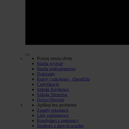
Poznaj naszą ofertę
Studia wyższe
Studia podyplomowe
Doktoraty
Kursy i szkolenia - OpenEdu
Certyfikacje
Szkoła Językowa
Szkoła Trenerów
Drzwi Otwarte
Aplikuj bez problemu
Zasady rekrutacji
Listy rankingowe
Kandydaci z zagranicy
Studenci z innych uczelni