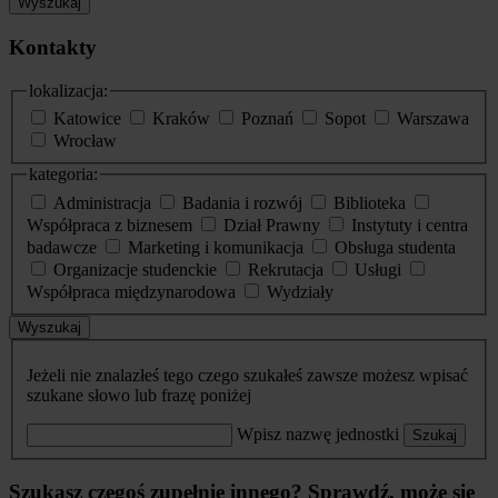
Wyszukaj
Kontakty
lokalizacja:
Katowice
Kraków
Poznań
Sopot
Warszawa
Wrocław
kategoria:
Administracja
Badania i rozwój
Biblioteka
Współpraca z biznesem
Dział Prawny
Instytuty i centra
badawcze
Marketing i komunikacja
Obsługa studenta
Organizacje studenckie
Rekrutacja
Usługi
Współpraca międzynarodowa
Wydziały
Wyszukaj
Jeżeli nie znalazłeś tego czego szukałeś zawsze możesz wpisać
szukane słowo lub frazę poniżej
Wpisz nazwę jednostki
Szukaj
Szukasz czegoś zupełnie innego? Sprawdź, może się