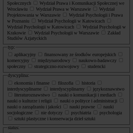
Społecznych
Wydział Prawa i Komunikacji Społecznej we
Wrocławiu
Wydział Prawa w Warszawie
Wydział
Projektowania w Warszawie
Wydział Psychologii i Prawa
w Poznaniu
Wydział Psychologii w Katowicach
Wydział Psychologii w Katowicach
Wydział Psychologii w
Krakowie
Wydział Psychologii w Warszawie
Zakład
Studiów Azjatyckich
typ:
aplikacyjny
finansowany ze środków europejskich
komercyjny
międzynarodowy
naukowo-badawczy
społeczny
strategiczno-rozwojowy
studencki
dyscyplina:
ekonomia i finanse
filozofia
historia
interdyscyplinarne
interdyscyplinarny
językoznawstwo
literaturoznawstwo
nauki o komunikacji i mediach
nauki o kulturze i religii
nauki o polityce i administracji
nauki o zarządzaniu i jakości
nauki prawne
nauki
socjologiczne
nie dotyczy
psychiatria
psychologia
sztuki plastyczne i konserwacja dzieł sztuki
status: