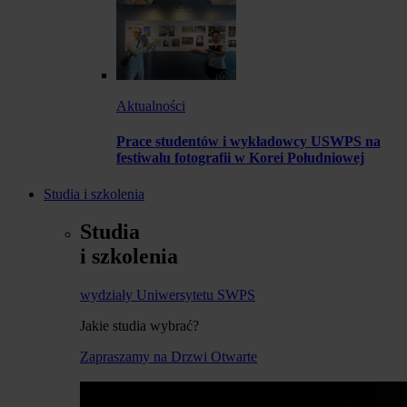
Aktualności
Prace studentów i wykładowcy USWPS na
festiwalu fotografii w Korei Południowej
Studia i szkolenia
Studia
i szkolenia
wydziały Uniwersytetu SWPS
Jakie studia wybrać?
Zapraszamy na Drzwi Otwarte