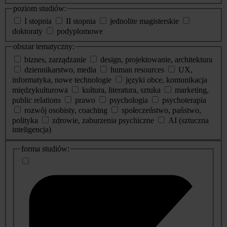
poziom studiów:
I stopnia
II stopnia
jednolite magisterskie
doktoraty
podyplomowe
obszar tematyczny:
biznes, zarządzanie
design, projektowanie, architektura
dziennikarstwo, media
human resources
UX,
informatyka, nowe technologie
języki obce, komunikacja
międzykulturowa
kultura, literatura, sztuka
marketing,
public relations
prawo
psychologia
psychoterapia
rozwój osobisty, coaching
społeczeństwo, państwo,
polityka
zdrowie, zaburzenia psychiczne
AI (sztuczna
inteligencja)
dodatkowe
forma studiów:
informacje
o
studiach