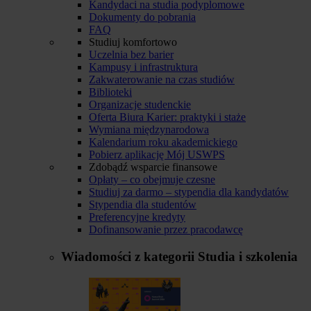
Kandydaci na studia podyplomowe
Dokumenty do pobrania
FAQ
Studiuj komfortowo
Uczelnia bez barier
Kampusy i infrastruktura
Zakwaterowanie na czas studiów
Biblioteki
Organizacje studenckie
Oferta Biura Karier: praktyki i staże
Wymiana międzynarodowa
Kalendarium roku akademickiego
Pobierz aplikację Mój USWPS
Zdobądź wsparcie finansowe
Opłaty – co obejmuje czesne
Studiuj za darmo – stypendia dla kandydatów
Stypendia dla studentów
Preferencyjne kredyty
Dofinansowanie przez pracodawcę
Wiadomości z kategorii
Studia i szkolenia