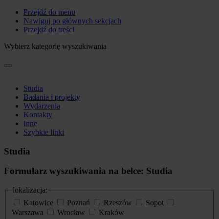
Przejdź do menu
Nawiguj po głównych sekcjach
Przejdź do treści
Wybierz kategorię wyszukiwania
Studia
Badania i projekty
Wydarzenia
Kontakty
Inne
Szybkie linki
Studia
Formularz wyszukiwania na belce: Studia
lokalizacja:
Katowice
Poznań
Rzeszów
Sopot
Warszawa
Wrocław
Kraków