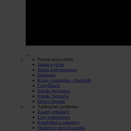
Poznaj naszą ofertę
Studia wyższe
Studia podyplomowe
Doktoraty
Kursy i szkolenia - OpenEdu
Certyfikacje
Szkoła Językowa
Szkoła Trenerów
Drzwi Otwarte
Aplikuj bez problemu
Zasady rekrutacji
Listy rankingowe
Kandydaci z zagranicy
Studenci z innych uczelni