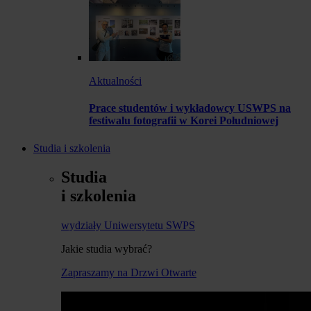
Aktualności
Prace studentów i wykładowcy USWPS na
festiwalu fotografii w Korei Południowej
Studia i szkolenia
Studia
i szkolenia
wydziały Uniwersytetu SWPS
Jakie studia wybrać?
Zapraszamy na Drzwi Otwarte