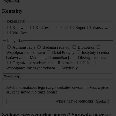
Wyszukaj
Kontakty
lokalizacja:
Katowice
Kraków
Poznań
Sopot
Warszawa
Wrocław
kategoria:
Administracja
Badania i rozwój
Biblioteka
Współpraca z biznesem
Dział Prawny
Instytuty i centra
badawcze
Marketing i komunikacja
Obsługa studenta
Organizacje studenckie
Rekrutacja
Usługi
Współpraca międzynarodowa
Wydziały
Wyszukaj
Jeżeli nie znalazłeś tego czego szukałeś zawsze możesz wpisać
szukane słowo lub frazę poniżej
Wpisz nazwę jednostki
Szukaj
Szukasz czegoś zupełnie innego? Sprawdź, może się