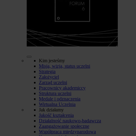
Kim jesteśmy
Misja, wizja, status uczelni
Strategia
Założyciel
Zarząd uczelni
Pracownicy akademiccy
Struktura uczelni
Medale i odznaczenia
Wirtualna Uczelnia
Jak działamy
Jakość kształcenia
Działalność naukowo-badawcza
Zaangażowanie społeczne
Współpraca międzynarodowa