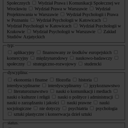
Społecznych
Wydział Prawa i Komunikacji Społecznej we
Wrocławiu
Wydział Prawa w Warszawie
Wydział
Projektowania w Warszawie
Wydział Psychologii i Prawa
w Poznaniu
Wydział Psychologii w Katowicach
Wydział Psychologii w Katowicach
Wydział Psychologii w
Krakowie
Wydział Psychologii w Warszawie
Zakład
Studiów Azjatyckich
typ:
aplikacyjny
finansowany ze środków europejskich
komercyjny
międzynarodowy
naukowo-badawczy
społeczny
strategiczno-rozwojowy
studencki
dyscyplina:
ekonomia i finanse
filozofia
historia
interdyscyplinarne
interdyscyplinarny
językoznawstwo
literaturoznawstwo
nauki o komunikacji i mediach
nauki o kulturze i religii
nauki o polityce i administracji
nauki o zarządzaniu i jakości
nauki prawne
nauki
socjologiczne
nie dotyczy
psychiatria
psychologia
sztuki plastyczne i konserwacja dzieł sztuki
status: