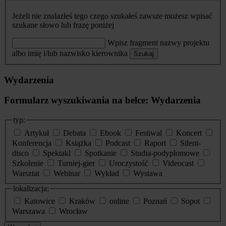
Jeżeli nie znalazłeś tego czego szukałeś zawsze możesz wpisać
szukane słowo lub frazę poniżej
Wpisz fragment nazwy projektu
albo imię i/lub nazwisko kierownika
Szukaj
Wydarzenia
Formularz wyszukiwania na belce: Wydarzenia
typ:
Artykuł
Debata
Ebook
Festiwal
Koncert
Konferencja
Książka
Podcast
Raport
Silent-
disco
Spektakl
Spotkanie
Studia-podyplomowe
Szkolenie
Turniej-gier
Uroczystość
Videocast
Warsztat
Webinar
Wykład
Wystawa
lokalizacja:
Katowice
Kraków
online
Poznań
Sopot
Warszawa
Wrocław