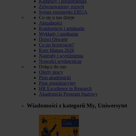
Kampusy i infrastruktura
Zrównoważony rozwój
Sojusz europejski ERUA
Co się u nas dzieje
Aktualności
Konferencje i seminaria
Wykłady i spotkania
Drzwi Otwarte
Co po licencjacie?
Kurs Matura 2026
Nagrody i wyróżnienia
Nowości wydawnicze
Dołącz do nas
Oferty pracy
Pion akademicki
Pion organizacyjny
HR Excellence in Research
Akademicki Program Stażowy
Wiadomości z kategorii
My, Uniwersytet