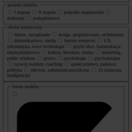
poziom studiów:
I stopnia
II stopnia
jednolite magisterskie
doktoraty
podyplomowe
obszar tematyczny:
biznes, zarządzanie
design, projektowanie, architektura
dziennikarstwo, media
human resources
UX,
informatyka, nowe technologie
języki obce, komunikacja
międzykulturowa
kultura, literatura, sztuka
marketing,
public relations
prawo
psychologia
psychoterapia
rozwój osobisty, coaching
społeczeństwo, państwo,
polityka
zdrowie, zaburzenia psychiczne
AI (sztuczna
inteligencja)
dodatkowe
forma studiów:
informacje
o
studiach