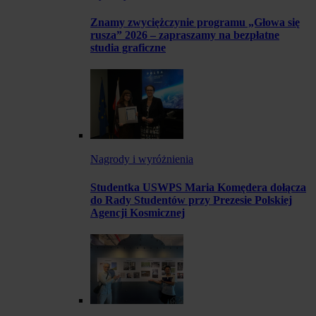
Znamy zwyciężczynie programu „Głowa się
rusza” 2026 – zapraszamy na bezpłatne
studia graficzne
Nagrody i wyróżnienia
Studentka USWPS Maria Komędera dołącza
do Rady Studentów przy Prezesie Polskiej
Agencji Kosmicznej