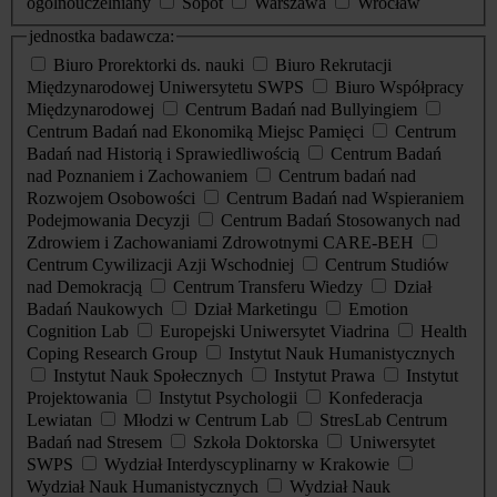
ogólnouczelniany
Sopot
Warszawa
Wrocław
jednostka badawcza:
Biuro Prorektorki ds. nauki
Biuro Rekrutacji
Międzynarodowej Uniwersytetu SWPS
Biuro Współpracy
Międzynarodowej
Centrum Badań nad Bullyingiem
Centrum Badań nad Ekonomiką Miejsc Pamięci
Centrum
Badań nad Historią i Sprawiedliwością
Centrum Badań
nad Poznaniem i Zachowaniem
Centrum badań nad
Rozwojem Osobowości
Centrum Badań nad Wspieraniem
Podejmowania Decyzji
Centrum Badań Stosowanych nad
Zdrowiem i Zachowaniami Zdrowotnymi CARE-BEH
Centrum Cywilizacji Azji Wschodniej
Centrum Studiów
nad Demokracją
Centrum Transferu Wiedzy
Dział
Badań Naukowych
Dział Marketingu
Emotion
Cognition Lab
Europejski Uniwersytet Viadrina
Health
Coping Research Group
Instytut Nauk Humanistycznych
Instytut Nauk Społecznych
Instytut Prawa
Instytut
Projektowania
Instytut Psychologii
Konfederacja
Lewiatan
Młodzi w Centrum Lab
StresLab Centrum
Badań nad Stresem
Szkoła Doktorska
Uniwersytet
SWPS
Wydział Interdyscyplinarny w Krakowie
Wydział Nauk Humanistycznych
Wydział Nauk