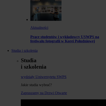
Aktualności
Prace studentów i wykładowcy USWPS na
festiwalu fotografii w Korei Południowej
Studia i szkolenia
Studia
i szkolenia
wydziały Uniwersytetu SWPS
Jakie studia wybrać?
Zapraszamy na Drzwi Otwarte