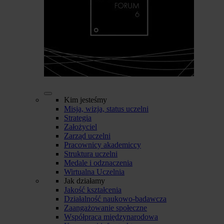
Kim jesteśmy
Misja, wizja, status uczelni
Strategia
Założyciel
Zarząd uczelni
Pracownicy akademiccy
Struktura uczelni
Medale i odznaczenia
Wirtualna Uczelnia
Jak działamy
Jakość kształcenia
Działalność naukowo-badawcza
Zaangażowanie społeczne
Współpraca międzynarodowa