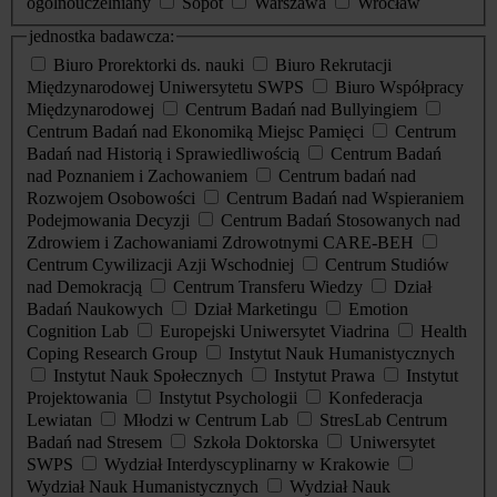
ogólnouczelniany
Sopot
Warszawa
Wrocław
jednostka badawcza:
Biuro Prorektorki ds. nauki
Biuro Rekrutacji
Międzynarodowej Uniwersytetu SWPS
Biuro Współpracy
Międzynarodowej
Centrum Badań nad Bullyingiem
Centrum Badań nad Ekonomiką Miejsc Pamięci
Centrum
Badań nad Historią i Sprawiedliwością
Centrum Badań
nad Poznaniem i Zachowaniem
Centrum badań nad
Rozwojem Osobowości
Centrum Badań nad Wspieraniem
Podejmowania Decyzji
Centrum Badań Stosowanych nad
Zdrowiem i Zachowaniami Zdrowotnymi CARE-BEH
Centrum Cywilizacji Azji Wschodniej
Centrum Studiów
nad Demokracją
Centrum Transferu Wiedzy
Dział
Badań Naukowych
Dział Marketingu
Emotion
Cognition Lab
Europejski Uniwersytet Viadrina
Health
Coping Research Group
Instytut Nauk Humanistycznych
Instytut Nauk Społecznych
Instytut Prawa
Instytut
Projektowania
Instytut Psychologii
Konfederacja
Lewiatan
Młodzi w Centrum Lab
StresLab Centrum
Badań nad Stresem
Szkoła Doktorska
Uniwersytet
SWPS
Wydział Interdyscyplinarny w Krakowie
Wydział Nauk Humanistycznych
Wydział Nauk