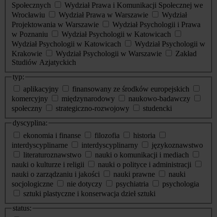
Społecznych
Wydział Prawa i Komunikacji Społecznej we
Wrocławiu
Wydział Prawa w Warszawie
Wydział
Projektowania w Warszawie
Wydział Psychologii i Prawa
w Poznaniu
Wydział Psychologii w Katowicach
Wydział Psychologii w Katowicach
Wydział Psychologii w
Krakowie
Wydział Psychologii w Warszawie
Zakład
Studiów Azjatyckich
typ:
aplikacyjny
finansowany ze środków europejskich
komercyjny
międzynarodowy
naukowo-badawczy
społeczny
strategiczno-rozwojowy
studencki
dyscyplina:
ekonomia i finanse
filozofia
historia
interdyscyplinarne
interdyscyplinarny
językoznawstwo
literaturoznawstwo
nauki o komunikacji i mediach
nauki o kulturze i religii
nauki o polityce i administracji
nauki o zarządzaniu i jakości
nauki prawne
nauki
socjologiczne
nie dotyczy
psychiatria
psychologia
sztuki plastyczne i konserwacja dzieł sztuki
status: