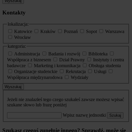
Wyszukaj
Kontakty
lokalizacja:
Katowice
Kraków
Poznań
Sopot
Warszawa
Wrocław
kategoria:
Administracja
Badania i rozwój
Biblioteka
Współpraca z biznesem
Dział Prawny
Instytuty i centra
badawcze
Marketing i komunikacja
Obsługa studenta
Organizacje studenckie
Rekrutacja
Usługi
Współpraca międzynarodowa
Wydziały
Wyszukaj
Jeżeli nie znalazłeś tego czego szukałeś zawsze możesz wpisać
szukane słowo lub frazę poniżej
Wpisz nazwę jednostki
Szukaj
Szukasz czegoś zupełnie innego? Sprawdź, może się