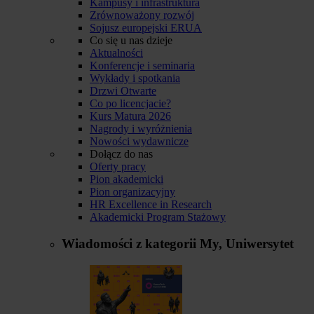
Kampusy i infrastruktura
Zrównoważony rozwój
Sojusz europejski ERUA
Co się u nas dzieje
Aktualności
Konferencje i seminaria
Wykłady i spotkania
Drzwi Otwarte
Co po licencjacie?
Kurs Matura 2026
Nagrody i wyróżnienia
Nowości wydawnicze
Dołącz do nas
Oferty pracy
Pion akademicki
Pion organizacyjny
HR Excellence in Research
Akademicki Program Stażowy
Wiadomości z kategorii
My, Uniwersytet