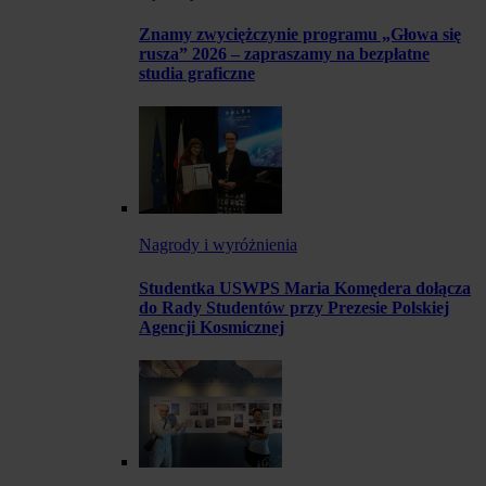
Znamy zwyciężczynie programu „Głowa się
rusza” 2026 – zapraszamy na bezpłatne
studia graficzne
Nagrody i wyróżnienia
Studentka USWPS Maria Komędera dołącza
do Rady Studentów przy Prezesie Polskiej
Agencji Kosmicznej