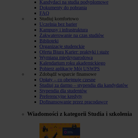
Kandydaci na studia podyplomowe
Dokumenty do pobrania
FAQ
Studiuj komfortowo
Uczelnia bez barier
Kampusy i infrastruktura
Zakwaterowanie na czas studiów
Biblioteki
Organizacje studenckie
Oferta Biura Karier: praktyki i staże
Wymiana międzynarodowa
Kalendarium roku akademickiego
Pobierz aplikację Mój USWPS
Zdobądź wsparcie finansowe
Opłaty – co obejmuje czesne
Studiuj za darmo – stypendia dla kandydatów
Stypendia dla studentów
Preferencyjne kredyty
Dofinansowanie przez pracodawcę
Wiadomości z kategorii
Studia i szkolenia