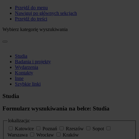
Przejdź do menu
Nawiguj po głównych sekcjach
Przejdź do treści
Wybierz kategorię wyszukiwania
Studia
Badania i projekty
Wydarzenia
Kontakty
Inne
Szybkie linki
Studia
Formularz wyszukiwania na belce: Studia
lokalizacja:
Katowice
Poznań
Rzeszów
Sopot
Warszawa
Wrocław
Kraków