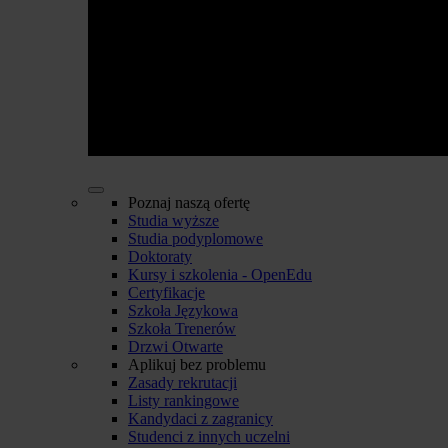
Poznaj naszą ofertę
Studia wyższe
Studia podyplomowe
Doktoraty
Kursy i szkolenia - OpenEdu
Certyfikacje
Szkoła Językowa
Szkoła Trenerów
Drzwi Otwarte
Aplikuj bez problemu
Zasady rekrutacji
Listy rankingowe
Kandydaci z zagranicy
Studenci z innych uczelni