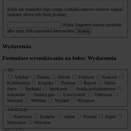
Jeżeli nie znalazłeś tego czego szukałeś zawsze możesz wpisać
szukane słowo lub frazę poniżej
Wpisz fragment nazwy projektu
albo imię i/lub nazwisko kierownika
Szukaj
Wydarzenia
Formularz wyszukiwania na belce: Wydarzenia
typ:
Artykuł
Debata
Ebook
Festiwal
Koncert
Konferencja
Książka
Podcast
Raport
Silent-
disco
Spektakl
Spotkanie
Studia-podyplomowe
Szkolenie
Turniej-gier
Uroczystość
Videocast
Warsztat
Webinar
Wykład
Wystawa
lokalizacja:
Katowice
Kraków
online
Poznań
Sopot
Warszawa
Wrocław