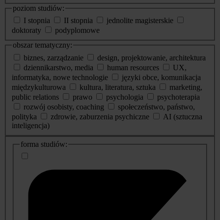
poziom studiów:
I stopnia
II stopnia
jednolite magisterskie
doktoraty
podyplomowe
obszar tematyczny:
biznes, zarządzanie
design, projektowanie, architektura
dziennikarstwo, media
human resources
UX,
informatyka, nowe technologie
języki obce, komunikacja
międzykulturowa
kultura, literatura, sztuka
marketing,
public relations
prawo
psychologia
psychoterapia
rozwój osobisty, coaching
społeczeństwo, państwo,
polityka
zdrowie, zaburzenia psychiczne
AI (sztuczna
inteligencja)
dodatkowe
forma studiów:
informacje
o
studiach