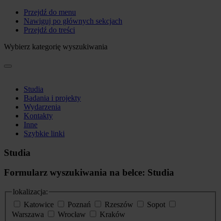
Przejdź do menu
Nawiguj po głównych sekcjach
Przejdź do treści
Wybierz kategorię wyszukiwania
Studia
Badania i projekty
Wydarzenia
Kontakty
Inne
Szybkie linki
Studia
Formularz wyszukiwania na belce: Studia
lokalizacja:
Katowice
Poznań
Rzeszów
Sopot
Warszawa
Wrocław
Kraków