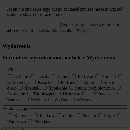
Jeżeli nie znalazłeś tego czego szukałeś zawsze możesz wpisać
szukane słowo lub frazę poniżej
Wpisz fragment nazwy projektu
albo imię i/lub nazwisko kierownika
Szukaj
Wydarzenia
Formularz wyszukiwania na belce: Wydarzenia
typ:
Artykuł
Debata
Ebook
Festiwal
Koncert
Konferencja
Książka
Podcast
Raport
Silent-
disco
Spektakl
Spotkanie
Studia-podyplomowe
Szkolenie
Turniej-gier
Uroczystość
Videocast
Warsztat
Webinar
Wykład
Wystawa
lokalizacja:
Katowice
Kraków
online
Poznań
Sopot
Warszawa
Wrocław