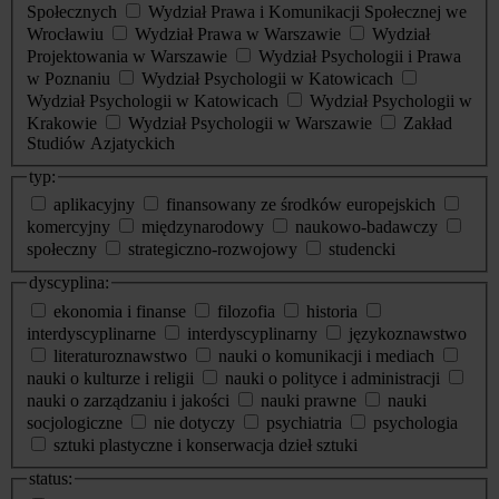
Społecznych
Wydział Prawa i Komunikacji Społecznej we
Wrocławiu
Wydział Prawa w Warszawie
Wydział
Projektowania w Warszawie
Wydział Psychologii i Prawa
w Poznaniu
Wydział Psychologii w Katowicach
Wydział Psychologii w Katowicach
Wydział Psychologii w
Krakowie
Wydział Psychologii w Warszawie
Zakład
Studiów Azjatyckich
typ:
aplikacyjny
finansowany ze środków europejskich
komercyjny
międzynarodowy
naukowo-badawczy
społeczny
strategiczno-rozwojowy
studencki
dyscyplina:
ekonomia i finanse
filozofia
historia
interdyscyplinarne
interdyscyplinarny
językoznawstwo
literaturoznawstwo
nauki o komunikacji i mediach
nauki o kulturze i religii
nauki o polityce i administracji
nauki o zarządzaniu i jakości
nauki prawne
nauki
socjologiczne
nie dotyczy
psychiatria
psychologia
sztuki plastyczne i konserwacja dzieł sztuki
status: