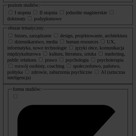
poziom studiów:
I stopnia
II stopnia
jednolite magisterskie
doktoraty
podyplomowe
obszar tematyczny:
biznes, zarządzanie
design, projektowanie, architektura
dziennikarstwo, media
human resources
UX,
informatyka, nowe technologie
języki obce, komunikacja
międzykulturowa
kultura, literatura, sztuka
marketing,
public relations
prawo
psychologia
psychoterapia
rozwój osobisty, coaching
społeczeństwo, państwo,
polityka
zdrowie, zaburzenia psychiczne
AI (sztuczna
inteligencja)
dodatkowe
forma studiów:
informacje
o
studiach