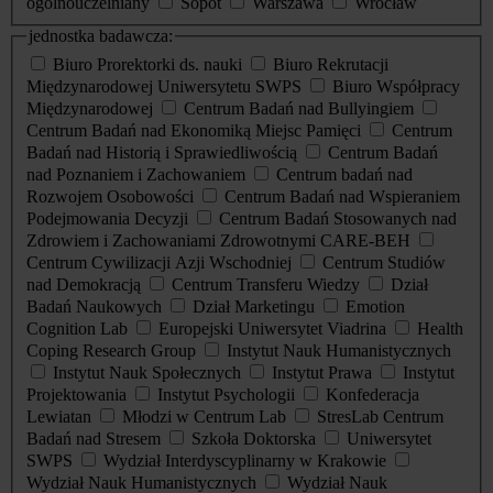
ogólnouczelniany
Sopot
Warszawa
Wrocław
jednostka badawcza:
Biuro Prorektorki ds. nauki
Biuro Rekrutacji
Międzynarodowej Uniwersytetu SWPS
Biuro Współpracy
Międzynarodowej
Centrum Badań nad Bullyingiem
Centrum Badań nad Ekonomiką Miejsc Pamięci
Centrum
Badań nad Historią i Sprawiedliwością
Centrum Badań
nad Poznaniem i Zachowaniem
Centrum badań nad
Rozwojem Osobowości
Centrum Badań nad Wspieraniem
Podejmowania Decyzji
Centrum Badań Stosowanych nad
Zdrowiem i Zachowaniami Zdrowotnymi CARE-BEH
Centrum Cywilizacji Azji Wschodniej
Centrum Studiów
nad Demokracją
Centrum Transferu Wiedzy
Dział
Badań Naukowych
Dział Marketingu
Emotion
Cognition Lab
Europejski Uniwersytet Viadrina
Health
Coping Research Group
Instytut Nauk Humanistycznych
Instytut Nauk Społecznych
Instytut Prawa
Instytut
Projektowania
Instytut Psychologii
Konfederacja
Lewiatan
Młodzi w Centrum Lab
StresLab Centrum
Badań nad Stresem
Szkoła Doktorska
Uniwersytet
SWPS
Wydział Interdyscyplinarny w Krakowie
Wydział Nauk Humanistycznych
Wydział Nauk