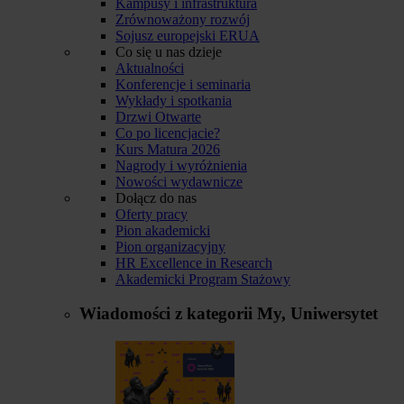
Kampusy i infrastruktura
Zrównoważony rozwój
Sojusz europejski ERUA
Co się u nas dzieje
Aktualności
Konferencje i seminaria
Wykłady i spotkania
Drzwi Otwarte
Co po licencjacie?
Kurs Matura 2026
Nagrody i wyróżnienia
Nowości wydawnicze
Dołącz do nas
Oferty pracy
Pion akademicki
Pion organizacyjny
HR Excellence in Research
Akademicki Program Stażowy
Wiadomości z kategorii
My, Uniwersytet