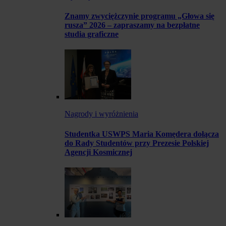
Znamy zwyciężczynie programu „Głowa się
rusza” 2026 – zapraszamy na bezpłatne
studia graficzne
Nagrody i wyróżnienia
Studentka USWPS Maria Komędera dołącza
do Rady Studentów przy Prezesie Polskiej
Agencji Kosmicznej