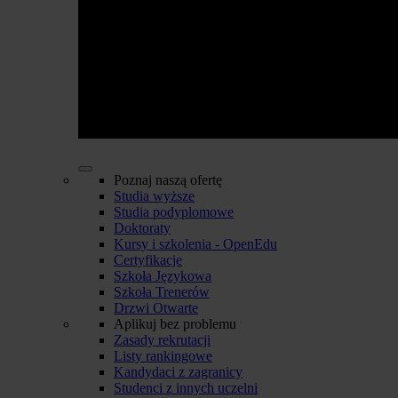
Poznaj naszą ofertę
Studia wyższe
Studia podyplomowe
Doktoraty
Kursy i szkolenia - OpenEdu
Certyfikacje
Szkoła Językowa
Szkoła Trenerów
Drzwi Otwarte
Aplikuj bez problemu
Zasady rekrutacji
Listy rankingowe
Kandydaci z zagranicy
Studenci z innych uczelni