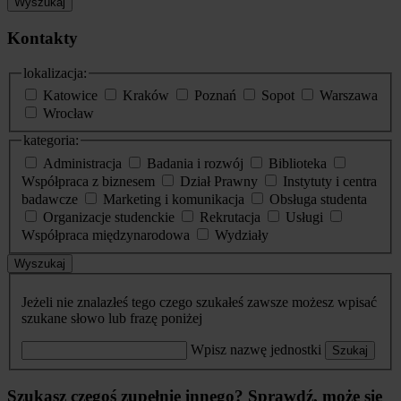
Wyszukaj
Kontakty
lokalizacja:
Katowice
Kraków
Poznań
Sopot
Warszawa
Wrocław
kategoria:
Administracja
Badania i rozwój
Biblioteka
Współpraca z biznesem
Dział Prawny
Instytuty i centra
badawcze
Marketing i komunikacja
Obsługa studenta
Organizacje studenckie
Rekrutacja
Usługi
Współpraca międzynarodowa
Wydziały
Wyszukaj
Jeżeli nie znalazłeś tego czego szukałeś zawsze możesz wpisać
szukane słowo lub frazę poniżej
Wpisz nazwę jednostki
Szukaj
Szukasz czegoś zupełnie innego? Sprawdź, może się