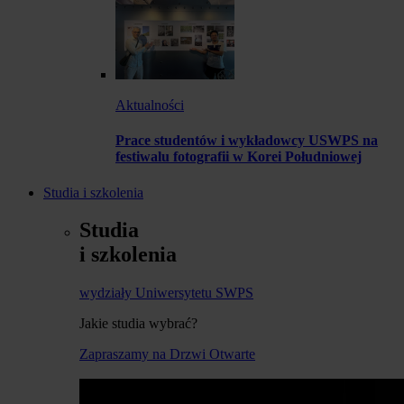
Aktualności
Prace studentów i wykładowcy USWPS na
festiwalu fotografii w Korei Południowej
Studia i szkolenia
Studia
i szkolenia
wydziały Uniwersytetu SWPS
Jakie studia wybrać?
Zapraszamy na Drzwi Otwarte