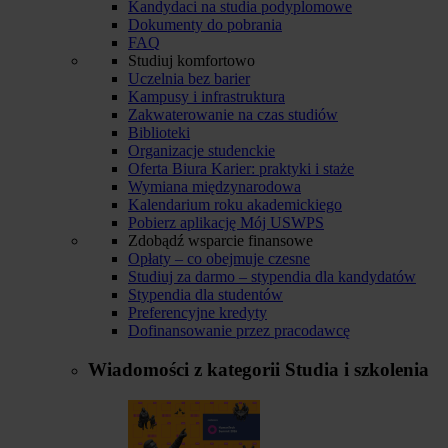
Kandydaci na studia podyplomowe
Dokumenty do pobrania
FAQ
Studiuj komfortowo
Uczelnia bez barier
Kampusy i infrastruktura
Zakwaterowanie na czas studiów
Biblioteki
Organizacje studenckie
Oferta Biura Karier: praktyki i staże
Wymiana międzynarodowa
Kalendarium roku akademickiego
Pobierz aplikację Mój USWPS
Zdobądź wsparcie finansowe
Opłaty – co obejmuje czesne
Studiuj za darmo – stypendia dla kandydatów
Stypendia dla studentów
Preferencyjne kredyty
Dofinansowanie przez pracodawcę
Wiadomości z kategorii
Studia i szkolenia