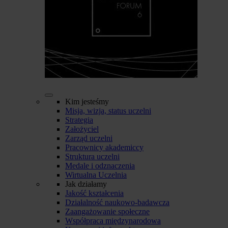
Kim jesteśmy
Misja, wizja, status uczelni
Strategia
Założyciel
Zarząd uczelni
Pracownicy akademiccy
Struktura uczelni
Medale i odznaczenia
Wirtualna Uczelnia
Jak działamy
Jakość kształcenia
Działalność naukowo-badawcza
Zaangażowanie społeczne
Współpraca międzynarodowa