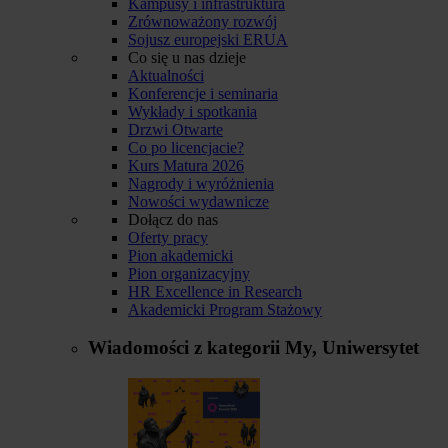
Kampusy i infrastruktura
Zrównoważony rozwój
Sojusz europejski ERUA
Co się u nas dzieje
Aktualności
Konferencje i seminaria
Wykłady i spotkania
Drzwi Otwarte
Co po licencjacie?
Kurs Matura 2026
Nagrody i wyróżnienia
Nowości wydawnicze
Dołącz do nas
Oferty pracy
Pion akademicki
Pion organizacyjny
HR Excellence in Research
Akademicki Program Stażowy
Wiadomości z kategorii
My, Uniwersytet