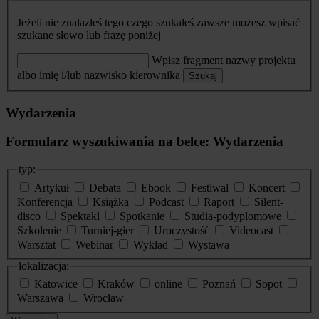
Jeżeli nie znalazłeś tego czego szukałeś zawsze możesz wpisać
szukane słowo lub frazę poniżej
Wpisz fragment nazwy projektu
albo imię i/lub nazwisko kierownika
Szukaj
Wydarzenia
Formularz wyszukiwania na belce: Wydarzenia
typ:
Artykuł
Debata
Ebook
Festiwal
Koncert
Konferencja
Książka
Podcast
Raport
Silent-
disco
Spektakl
Spotkanie
Studia-podyplomowe
Szkolenie
Turniej-gier
Uroczystość
Videocast
Warsztat
Webinar
Wykład
Wystawa
lokalizacja:
Katowice
Kraków
online
Poznań
Sopot
Warszawa
Wrocław