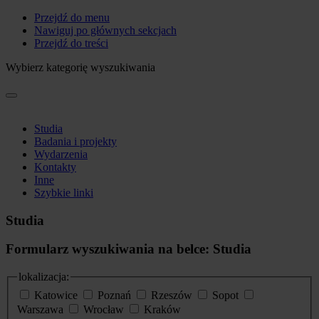
Przejdź do menu
Nawiguj po głównych sekcjach
Przejdź do treści
Wybierz kategorię wyszukiwania
Studia
Badania i projekty
Wydarzenia
Kontakty
Inne
Szybkie linki
Studia
Formularz wyszukiwania na belce: Studia
lokalizacja:
Katowice
Poznań
Rzeszów
Sopot
Warszawa
Wrocław
Kraków