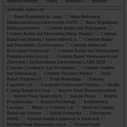
ogólnouczelniany
Sopot
Warszawa
Wrocław
jednostka badawcza:
Biuro Prorektorki ds. nauki
Biuro Rekrutacji
Międzynarodowej Uniwersytetu SWPS
Biuro Współpracy
Międzynarodowej
Centrum Badań nad Bullyingiem
Centrum Badań nad Ekonomiką Miejsc Pamięci
Centrum
Badań nad Historią i Sprawiedliwością
Centrum Badań
nad Poznaniem i Zachowaniem
Centrum badań nad
Rozwojem Osobowości
Centrum Badań nad Wspieraniem
Podejmowania Decyzji
Centrum Badań Stosowanych nad
Zdrowiem i Zachowaniami Zdrowotnymi CARE-BEH
Centrum Cywilizacji Azji Wschodniej
Centrum Studiów
nad Demokracją
Centrum Transferu Wiedzy
Dział
Badań Naukowych
Dział Marketingu
Emotion
Cognition Lab
Europejski Uniwersytet Viadrina
Health
Coping Research Group
Instytut Nauk Humanistycznych
Instytut Nauk Społecznych
Instytut Prawa
Instytut
Projektowania
Instytut Psychologii
Konfederacja
Lewiatan
Młodzi w Centrum Lab
StresLab Centrum
Badań nad Stresem
Szkoła Doktorska
Uniwersytet
SWPS
Wydział Interdyscyplinarny w Krakowie
Wydział Nauk Humanistycznych
Wydział Nauk