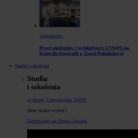
Aktualności
Prace studentów i wykładowcy USWPS na
festiwalu fotografii w Korei Południowej
Studia i szkolenia
Studia
i szkolenia
wydziały Uniwersytetu SWPS
Jakie studia wybrać?
Zapraszamy na Drzwi Otwarte