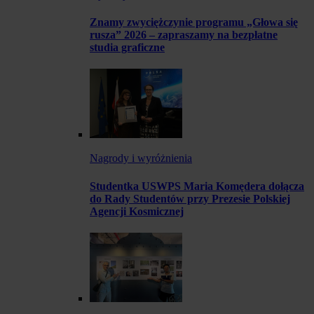
Znamy zwyciężczynie programu „Głowa się
rusza” 2026 – zapraszamy na bezpłatne
studia graficzne
Nagrody i wyróżnienia
Studentka USWPS Maria Komędera dołącza
do Rady Studentów przy Prezesie Polskiej
Agencji Kosmicznej