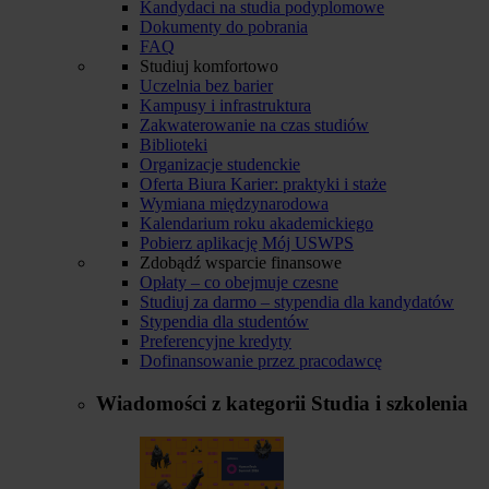
Kandydaci na studia podyplomowe
Dokumenty do pobrania
FAQ
Studiuj komfortowo
Uczelnia bez barier
Kampusy i infrastruktura
Zakwaterowanie na czas studiów
Biblioteki
Organizacje studenckie
Oferta Biura Karier: praktyki i staże
Wymiana międzynarodowa
Kalendarium roku akademickiego
Pobierz aplikację Mój USWPS
Zdobądź wsparcie finansowe
Opłaty – co obejmuje czesne
Studiuj za darmo – stypendia dla kandydatów
Stypendia dla studentów
Preferencyjne kredyty
Dofinansowanie przez pracodawcę
Wiadomości z kategorii
Studia i szkolenia