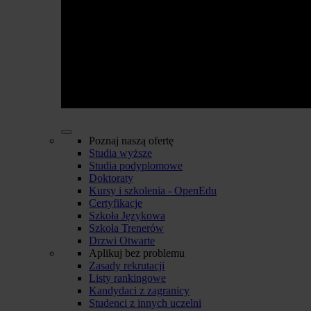
Poznaj naszą ofertę
Studia wyższe
Studia podyplomowe
Doktoraty
Kursy i szkolenia - OpenEdu
Certyfikacje
Szkoła Językowa
Szkoła Trenerów
Drzwi Otwarte
Aplikuj bez problemu
Zasady rekrutacji
Listy rankingowe
Kandydaci z zagranicy
Studenci z innych uczelni