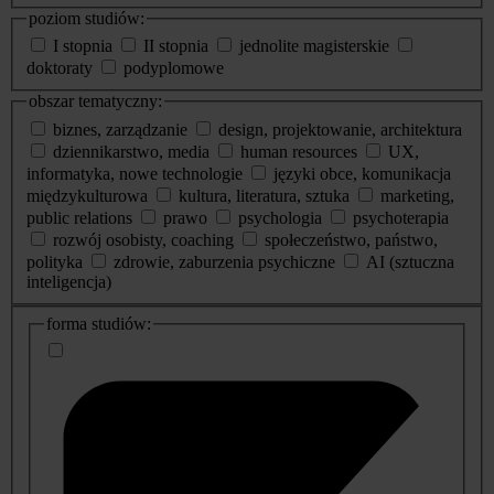
poziom studiów:
I stopnia
II stopnia
jednolite magisterskie
doktoraty
podyplomowe
obszar tematyczny:
biznes, zarządzanie
design, projektowanie, architektura
dziennikarstwo, media
human resources
UX,
informatyka, nowe technologie
języki obce, komunikacja
międzykulturowa
kultura, literatura, sztuka
marketing,
public relations
prawo
psychologia
psychoterapia
rozwój osobisty, coaching
społeczeństwo, państwo,
polityka
zdrowie, zaburzenia psychiczne
AI (sztuczna
inteligencja)
dodatkowe
forma studiów:
informacje
o
studiach