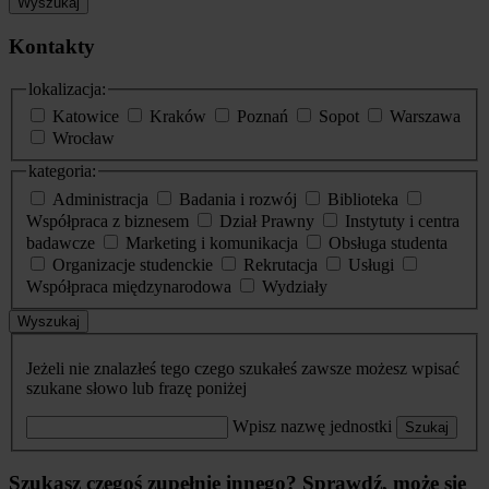
Wyszukaj
Kontakty
lokalizacja:
Katowice
Kraków
Poznań
Sopot
Warszawa
Wrocław
kategoria:
Administracja
Badania i rozwój
Biblioteka
Współpraca z biznesem
Dział Prawny
Instytuty i centra
badawcze
Marketing i komunikacja
Obsługa studenta
Organizacje studenckie
Rekrutacja
Usługi
Współpraca międzynarodowa
Wydziały
Wyszukaj
Jeżeli nie znalazłeś tego czego szukałeś zawsze możesz wpisać
szukane słowo lub frazę poniżej
Wpisz nazwę jednostki
Szukaj
Szukasz czegoś zupełnie innego? Sprawdź, może się