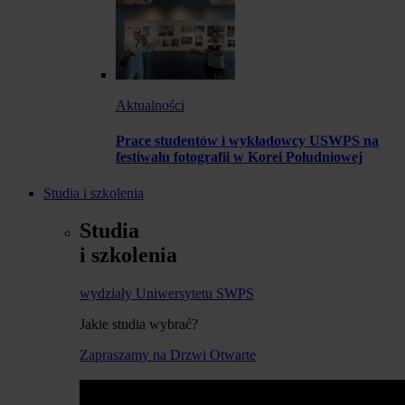
Aktualności
Prace studentów i wykładowcy USWPS na
festiwalu fotografii w Korei Południowej
Studia i szkolenia
Studia
i szkolenia
wydziały Uniwersytetu SWPS
Jakie studia wybrać?
Zapraszamy na Drzwi Otwarte