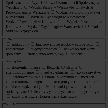
Społecznych
Wydział Prawa i Komunikacji Społecznej we
Wrocławiu
Wydział Prawa w Warszawie
Wydział
Projektowania w Warszawie
Wydział Psychologii i Prawa
w Poznaniu
Wydział Psychologii w Katowicach
Wydział Psychologii w Katowicach
Wydział Psychologii w
Krakowie
Wydział Psychologii w Warszawie
Zakład
Studiów Azjatyckich
typ:
aplikacyjny
finansowany ze środków europejskich
komercyjny
międzynarodowy
naukowo-badawczy
społeczny
strategiczno-rozwojowy
studencki
dyscyplina:
ekonomia i finanse
filozofia
historia
interdyscyplinarne
interdyscyplinarny
językoznawstwo
literaturoznawstwo
nauki o komunikacji i mediach
nauki o kulturze i religii
nauki o polityce i administracji
nauki o zarządzaniu i jakości
nauki prawne
nauki
socjologiczne
nie dotyczy
psychiatria
psychologia
sztuki plastyczne i konserwacja dzieł sztuki
status: