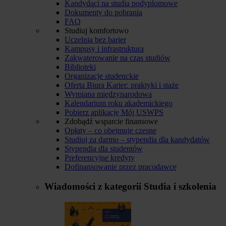
Kandydaci na studia podyplomowe
Dokumenty do pobrania
FAQ
Studiuj komfortowo
Uczelnia bez barier
Kampusy i infrastruktura
Zakwaterowanie na czas studiów
Biblioteki
Organizacje studenckie
Oferta Biura Karier: praktyki i staże
Wymiana międzynarodowa
Kalendarium roku akademickiego
Pobierz aplikację Mój USWPS
Zdobądź wsparcie finansowe
Opłaty – co obejmuje czesne
Studiuj za darmo – stypendia dla kandydatów
Stypendia dla studentów
Preferencyjne kredyty
Dofinansowanie przez pracodawcę
Wiadomości z kategorii
Studia i szkolenia