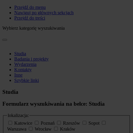
Przejdź do menu
Nawiguj po głównych sekcjach
Przejdź do treści
Wybierz kategorię wyszukiwania
Studia
Badania i projekty
Wydarzenia
Kontakty
Inne
Szybkie linki
Studia
Formularz wyszukiwania na belce: Studia
lokalizacja:
Katowice
Poznań
Rzeszów
Sopot
Warszawa
Wrocław
Kraków