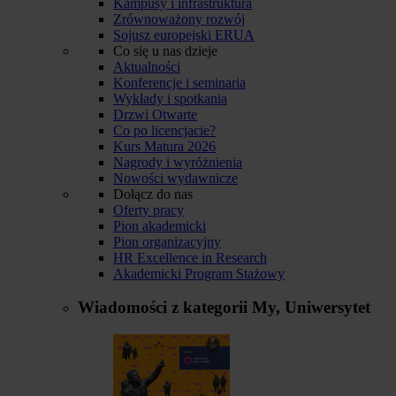
Kampusy i infrastruktura
Zrównoważony rozwój
Sojusz europejski ERUA
Co się u nas dzieje
Aktualności
Konferencje i seminaria
Wykłady i spotkania
Drzwi Otwarte
Co po licencjacie?
Kurs Matura 2026
Nagrody i wyróżnienia
Nowości wydawnicze
Dołącz do nas
Oferty pracy
Pion akademicki
Pion organizacyjny
HR Excellence in Research
Akademicki Program Stażowy
Wiadomości z kategorii
My, Uniwersytet