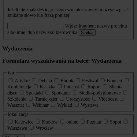
Jeżeli nie znalazłeś tego czego szukałeś zawsze możesz wpisać
szukane słowo lub frazę poniżej
Wpisz fragment nazwy projektu
albo imię i/lub nazwisko kierownika
Szukaj
Wydarzenia
Formularz wyszukiwania na belce: Wydarzenia
typ:
Artykuł
Debata
Ebook
Festiwal
Koncert
Konferencja
Książka
Podcast
Raport
Silent-
disco
Spektakl
Spotkanie
Studia-podyplomowe
Szkolenie
Turniej-gier
Uroczystość
Videocast
Warsztat
Webinar
Wykład
Wystawa
lokalizacja:
Katowice
Kraków
online
Poznań
Sopot
Warszawa
Wrocław