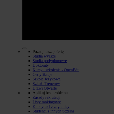
Poznaj naszą ofertę
Studia wyższe
Studia podyplomowe
Doktoraty
Kursy i szkolenia - OpenEdu
Certyfikacje
Szkoła Językowa
Szkoła Trenerów
Drzwi Otwarte
Aplikuj bez problemu
Zasady rekrutacji
Listy rankingowe
Kandydaci z zagranicy
Studenci z innych uczelni