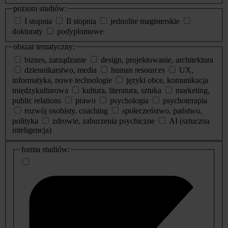
poziom studiów:
I stopnia
II stopnia
jednolite magisterskie
doktoraty
podyplomowe
obszar tematyczny:
biznes, zarządzanie
design, projektowanie, architektura
dziennikarstwo, media
human resources
UX,
informatyka, nowe technologie
języki obce, komunikacja
międzykulturowa
kultura, literatura, sztuka
marketing,
public relations
prawo
psychologia
psychoterapia
rozwój osobisty, coaching
społeczeństwo, państwo,
polityka
zdrowie, zaburzenia psychiczne
AI (sztuczna
inteligencja)
dodatkowe
forma studiów:
informacje
o
studiach