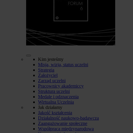
Kim jesteśmy
Misja, wizja, status uczelni
Strategia
Założyciel
Zarząd uczelni
Pracownicy akademiccy
Struktura uczelni
Medale i odznaczenia
Wirtualna Uczelnia
Jak działamy
Jakość kształcenia
Działalność naukowo-badawcza
Zaangażowanie społeczne
Współpraca międzynarodowa