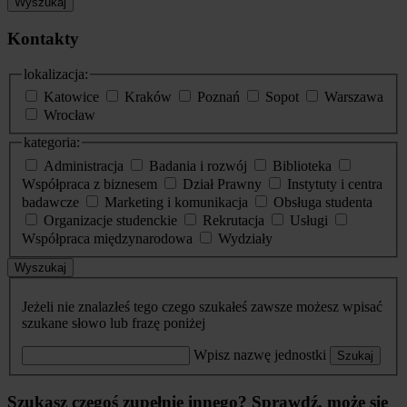
Wyszukaj
Kontakty
lokalizacja:
Katowice
Kraków
Poznań
Sopot
Warszawa
Wrocław
kategoria:
Administracja
Badania i rozwój
Biblioteka
Współpraca z biznesem
Dział Prawny
Instytuty i centra
badawcze
Marketing i komunikacja
Obsługa studenta
Organizacje studenckie
Rekrutacja
Usługi
Współpraca międzynarodowa
Wydziały
Wyszukaj
Jeżeli nie znalazłeś tego czego szukałeś zawsze możesz wpisać
szukane słowo lub frazę poniżej
Wpisz nazwę jednostki
Szukaj
Szukasz czegoś zupełnie innego? Sprawdź, może się