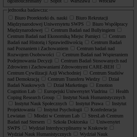
ogólnouczelniany
Sopot
Warszawa
Wrocław
jednostka badawcza:
Biuro Prorektorki ds. nauki
Biuro Rekrutacji
Międzynarodowej Uniwersytetu SWPS
Biuro Współpracy
Międzynarodowej
Centrum Badań nad Bullyingiem
Centrum Badań nad Ekonomiką Miejsc Pamięci
Centrum
Badań nad Historią i Sprawiedliwością
Centrum Badań
nad Poznaniem i Zachowaniem
Centrum badań nad
Rozwojem Osobowości
Centrum Badań nad Wspieraniem
Podejmowania Decyzji
Centrum Badań Stosowanych nad
Zdrowiem i Zachowaniami Zdrowotnymi CARE-BEH
Centrum Cywilizacji Azji Wschodniej
Centrum Studiów
nad Demokracją
Centrum Transferu Wiedzy
Dział
Badań Naukowych
Dział Marketingu
Emotion
Cognition Lab
Europejski Uniwersytet Viadrina
Health
Coping Research Group
Instytut Nauk Humanistycznych
Instytut Nauk Społecznych
Instytut Prawa
Instytut
Projektowania
Instytut Psychologii
Konfederacja
Lewiatan
Młodzi w Centrum Lab
StresLab Centrum
Badań nad Stresem
Szkoła Doktorska
Uniwersytet
SWPS
Wydział Interdyscyplinarny w Krakowie
Wydział Nauk Humanistycznych
Wydział Nauk