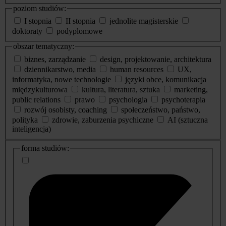
poziom studiów:
I stopnia
II stopnia
jednolite magisterskie
doktoraty
podyplomowe
obszar tematyczny:
biznes, zarządzanie
design, projektowanie, architektura
dziennikarstwo, media
human resources
UX,
informatyka, nowe technologie
języki obce, komunikacja
międzykulturowa
kultura, literatura, sztuka
marketing,
public relations
prawo
psychologia
psychoterapia
rozwój osobisty, coaching
społeczeństwo, państwo,
polityka
zdrowie, zaburzenia psychiczne
AI (sztuczna
inteligencja)
dodatkowe
forma studiów:
informacje
o
studiach