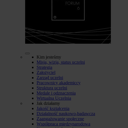
Kim jesteśmy
Misja, wizja, status uczelni
Strategia
Założyciel
Zarząd uczelni
Pracownicy akademiccy
Struktura uczelni
Medale i odznaczenia
Wirtualna Uczelnia
Jak działamy
Jakość kształcenia
Działalność naukowo-badawcza
Zaangażowanie społeczne
Współpraca międzynarodowa