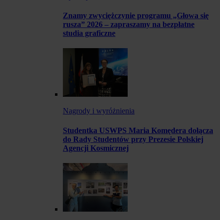
Znamy zwyciężczynie programu „Głowa się
rusza” 2026 – zapraszamy na bezpłatne
studia graficzne
Nagrody i wyróżnienia
Studentka USWPS Maria Komędera dołącza
do Rady Studentów przy Prezesie Polskiej
Agencji Kosmicznej