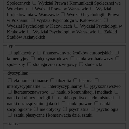
Społecznych
Wydział Prawa i Komunikacji Społecznej we
Wrocławiu
Wydział Prawa w Warszawie
Wydział
Projektowania w Warszawie
Wydział Psychologii i Prawa
w Poznaniu
Wydział Psychologii w Katowicach
Wydział Psychologii w Katowicach
Wydział Psychologii w
Krakowie
Wydział Psychologii w Warszawie
Zakład
Studiów Azjatyckich
typ:
aplikacyjny
finansowany ze środków europejskich
komercyjny
międzynarodowy
naukowo-badawczy
społeczny
strategiczno-rozwojowy
studencki
dyscyplina:
ekonomia i finanse
filozofia
historia
interdyscyplinarne
interdyscyplinarny
językoznawstwo
literaturoznawstwo
nauki o komunikacji i mediach
nauki o kulturze i religii
nauki o polityce i administracji
nauki o zarządzaniu i jakości
nauki prawne
nauki
socjologiczne
nie dotyczy
psychiatria
psychologia
sztuki plastyczne i konserwacja dzieł sztuki
status: