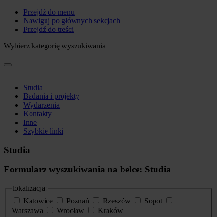
Przejdź do menu
Nawiguj po głównych sekcjach
Przejdź do treści
Wybierz kategorię wyszukiwania
Studia
Badania i projekty
Wydarzenia
Kontakty
Inne
Szybkie linki
Studia
Formularz wyszukiwania na belce: Studia
lokalizacja:
Katowice
Poznań
Rzeszów
Sopot
Warszawa
Wrocław
Kraków