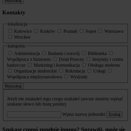
Wyszukaj
Kontakty
lokalizacja:
Katowice
Kraków
Poznań
Sopot
Warszawa
Wrocław
kategoria:
Administracja
Badania i rozwój
Biblioteka
Współpraca z biznesem
Dział Prawny
Instytuty i centra
badawcze
Marketing i komunikacja
Obsługa studenta
Organizacje studenckie
Rekrutacja
Usługi
Współpraca międzynarodowa
Wydziały
Wyszukaj
Jeżeli nie znalazłeś tego czego szukałeś zawsze możesz wpisać
szukane słowo lub frazę poniżej
Wpisz nazwę jednostki
Szukaj
Szukasz czegoś zupełnie innego? Sprawdź, może się