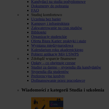
Kandydaci na studia podyplomowe
Dokumenty do pobrania
FAQ
Studiuj komfortowo
Uczelnia bez barier
Kampusy i infrastruktura
Zakwaterowanie na czas studiów
Biblioteki
Organizacje studenckie
Oferta Biura Karier: praktyki i staże
Wymiana międzynarodowa
Kalendarium roku akademickiego
Pobierz aplikację Mój USWPS
Zdobądź wsparcie finansowe
Opłaty – co obejmuje czesne
Studiuj za darmo – stypendia dla kandydatów
Stypendia dla studentów
Preferencyjne kredyty
Dofinansowanie przez pracodawcę
Wiadomości z kategorii
Studia i szkolenia