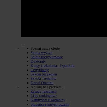
Poznaj naszą ofertę
Studia wyższe
Studia podyplomowe
Doktoraty
Kursy i szkolenia - OpenEdu
Certyfikacje
Szkoła Językowa
Szkoła Trenerów
Drzwi Otwarte
Aplikuj bez problemu
Zasady rekrutacji
Listy rankingowe
Kandydaci z zagranicy
Studenci z innych uczelni