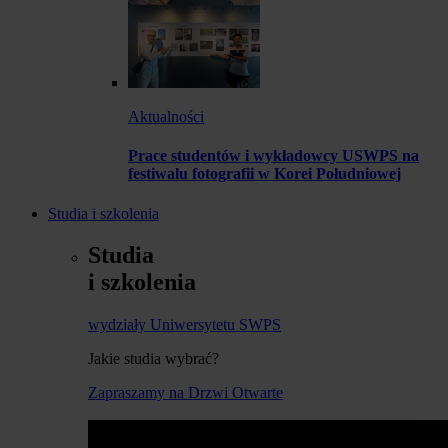
Aktualności
Prace studentów i wykładowcy USWPS na
festiwalu fotografii w Korei Południowej
Studia i szkolenia
Studia
i szkolenia
wydziały Uniwersytetu SWPS
Jakie studia wybrać?
Zapraszamy na Drzwi Otwarte