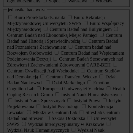
ogólnouczelniany
Sopot
Warszawa
Wrocław
jednostka badawcza:
Biuro Prorektorki ds. nauki
Biuro Rekrutacji
Międzynarodowej Uniwersytetu SWPS
Biuro Współpracy
Międzynarodowej
Centrum Badań nad Bullyingiem
Centrum Badań nad Ekonomiką Miejsc Pamięci
Centrum
Badań nad Historią i Sprawiedliwością
Centrum Badań
nad Poznaniem i Zachowaniem
Centrum badań nad
Rozwojem Osobowości
Centrum Badań nad Wspieraniem
Podejmowania Decyzji
Centrum Badań Stosowanych nad
Zdrowiem i Zachowaniami Zdrowotnymi CARE-BEH
Centrum Cywilizacji Azji Wschodniej
Centrum Studiów
nad Demokracją
Centrum Transferu Wiedzy
Dział
Badań Naukowych
Dział Marketingu
Emotion
Cognition Lab
Europejski Uniwersytet Viadrina
Health
Coping Research Group
Instytut Nauk Humanistycznych
Instytut Nauk Społecznych
Instytut Prawa
Instytut
Projektowania
Instytut Psychologii
Konfederacja
Lewiatan
Młodzi w Centrum Lab
StresLab Centrum
Badań nad Stresem
Szkoła Doktorska
Uniwersytet
SWPS
Wydział Interdyscyplinarny w Krakowie
Wydział Nauk Humanistycznych
Wydział Nauk