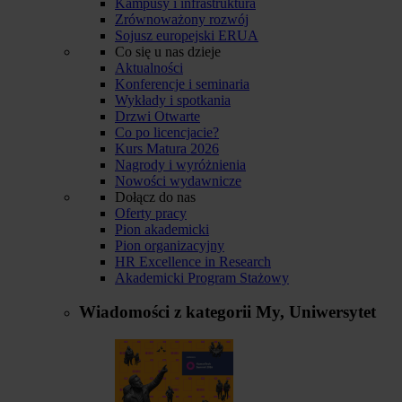
Kampusy i infrastruktura
Zrównoważony rozwój
Sojusz europejski ERUA
Co się u nas dzieje
Aktualności
Konferencje i seminaria
Wykłady i spotkania
Drzwi Otwarte
Co po licencjacie?
Kurs Matura 2026
Nagrody i wyróżnienia
Nowości wydawnicze
Dołącz do nas
Oferty pracy
Pion akademicki
Pion organizacyjny
HR Excellence in Research
Akademicki Program Stażowy
Wiadomości z kategorii
My, Uniwersytet