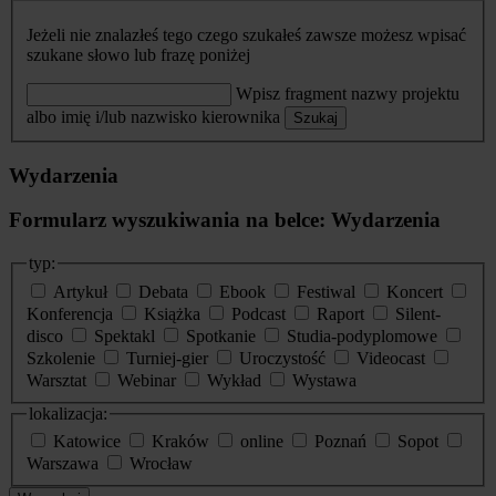
Jeżeli nie znalazłeś tego czego szukałeś zawsze możesz wpisać
szukane słowo lub frazę poniżej
Wpisz fragment nazwy projektu
albo imię i/lub nazwisko kierownika
Szukaj
Wydarzenia
Formularz wyszukiwania na belce: Wydarzenia
typ:
Artykuł
Debata
Ebook
Festiwal
Koncert
Konferencja
Książka
Podcast
Raport
Silent-
disco
Spektakl
Spotkanie
Studia-podyplomowe
Szkolenie
Turniej-gier
Uroczystość
Videocast
Warsztat
Webinar
Wykład
Wystawa
lokalizacja:
Katowice
Kraków
online
Poznań
Sopot
Warszawa
Wrocław