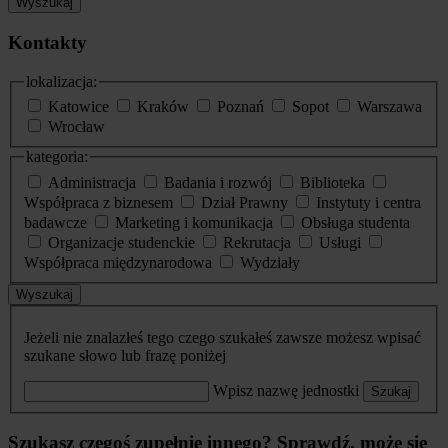
Wyszukaj
Kontakty
lokalizacja:
Katowice
Kraków
Poznań
Sopot
Warszawa
Wrocław
kategoria:
Administracja
Badania i rozwój
Biblioteka
Współpraca z biznesem
Dział Prawny
Instytuty i centra
badawcze
Marketing i komunikacja
Obsługa studenta
Organizacje studenckie
Rekrutacja
Usługi
Współpraca międzynarodowa
Wydziały
Wyszukaj
Jeżeli nie znalazłeś tego czego szukałeś zawsze możesz wpisać
szukane słowo lub frazę poniżej
Wpisz nazwę jednostki
Szukaj
Szukasz czegoś zupełnie innego? Sprawdź, może się