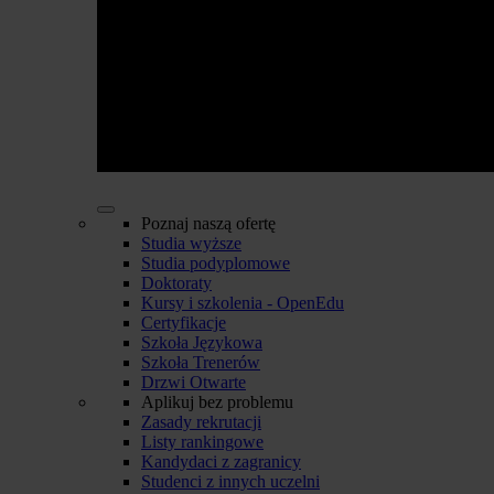
Poznaj naszą ofertę
Studia wyższe
Studia podyplomowe
Doktoraty
Kursy i szkolenia - OpenEdu
Certyfikacje
Szkoła Językowa
Szkoła Trenerów
Drzwi Otwarte
Aplikuj bez problemu
Zasady rekrutacji
Listy rankingowe
Kandydaci z zagranicy
Studenci z innych uczelni