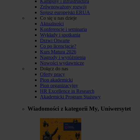
Kampusy i infrastruktura
Zrównoważony rozwój
Sojusz europejski ERUA
Co się u nas dzieje
Aktualności
Konferencje i seminaria
Wykłady i spotkania
Drzwi Otwarte
Co po licencjacie?
Kurs Matura 2026
Nagrody i wyróżnienia
Nowości wydawnicze
Dołącz do nas
Oferty pracy
Pion akademicki
Pion organizacyjny
HR Excellence in Research
Akademicki Program Stażowy
Wiadomości z kategorii
My, Uniwersytet