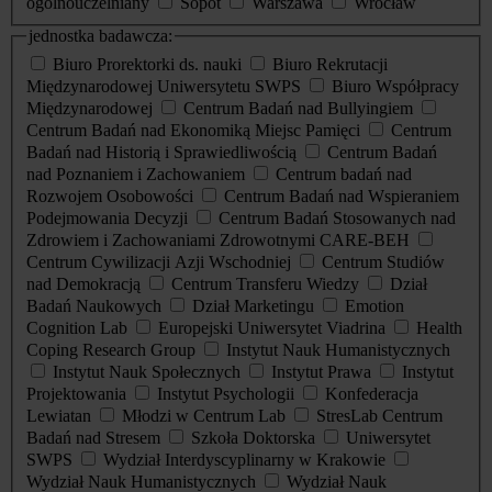
ogólnouczelniany
Sopot
Warszawa
Wrocław
jednostka badawcza:
Biuro Prorektorki ds. nauki
Biuro Rekrutacji
Międzynarodowej Uniwersytetu SWPS
Biuro Współpracy
Międzynarodowej
Centrum Badań nad Bullyingiem
Centrum Badań nad Ekonomiką Miejsc Pamięci
Centrum
Badań nad Historią i Sprawiedliwością
Centrum Badań
nad Poznaniem i Zachowaniem
Centrum badań nad
Rozwojem Osobowości
Centrum Badań nad Wspieraniem
Podejmowania Decyzji
Centrum Badań Stosowanych nad
Zdrowiem i Zachowaniami Zdrowotnymi CARE-BEH
Centrum Cywilizacji Azji Wschodniej
Centrum Studiów
nad Demokracją
Centrum Transferu Wiedzy
Dział
Badań Naukowych
Dział Marketingu
Emotion
Cognition Lab
Europejski Uniwersytet Viadrina
Health
Coping Research Group
Instytut Nauk Humanistycznych
Instytut Nauk Społecznych
Instytut Prawa
Instytut
Projektowania
Instytut Psychologii
Konfederacja
Lewiatan
Młodzi w Centrum Lab
StresLab Centrum
Badań nad Stresem
Szkoła Doktorska
Uniwersytet
SWPS
Wydział Interdyscyplinarny w Krakowie
Wydział Nauk Humanistycznych
Wydział Nauk