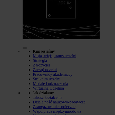
Kim jesteśmy
Misja, wizja, status uczelni
Strategia
Założyciel
Zarząd uczelni
Pracownicy akademiccy
Struktura uczelni
Medale i odznaczenia
Wirtualna Uczelnia
Jak działamy
Jakość kształcenia
Działalność naukowo-badawcza
Zaangażowanie społeczne
Współpraca międzynarodowa