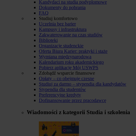
Kandydaci na studia podyplomowe
Dokumenty do pobrania
FAQ
Studiuj komfortowo
Uczelnia bez barier
Kampusy i infrastruktura
Zakwaterowanie na czas studiów
Biblioteki
Organizacje studenckie
Oferta Biura Karier: praktyki i staże
Wymiana międzynarodowa
Kalendarium roku akademickiego
Pobierz aplikację Mój USWPS
Zdobądź wsparcie finansowe
Opłaty – co obejmuje czesne
Studiuj za darmo – stypendia dla kandydatów
Stypendia dla studentów
Preferencyjne kredyty
Dofinansowanie przez pracodawcę
Wiadomości z kategorii
Studia i szkolenia