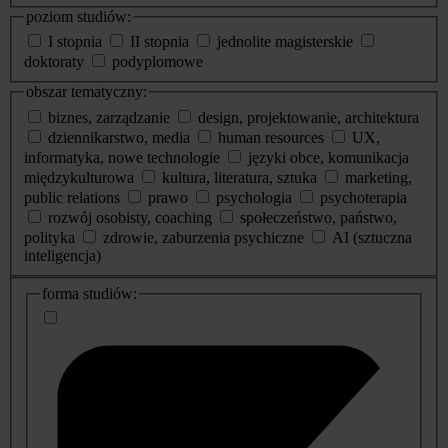
poziom studiów:
I stopnia
II stopnia
jednolite magisterskie
doktoraty
podyplomowe
obszar tematyczny:
biznes, zarządzanie
design, projektowanie, architektura
dziennikarstwo, media
human resources
UX,
informatyka, nowe technologie
języki obce, komunikacja
międzykulturowa
kultura, literatura, sztuka
marketing,
public relations
prawo
psychologia
psychoterapia
rozwój osobisty, coaching
społeczeństwo, państwo,
polityka
zdrowie, zaburzenia psychiczne
AI (sztuczna
inteligencja)
dodatkowe
forma studiów:
informacje
o
studiach