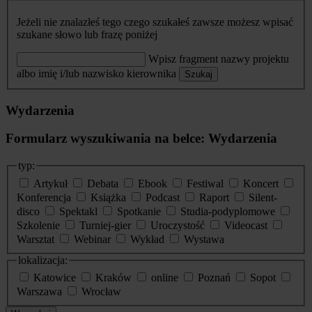
Jeżeli nie znalazłeś tego czego szukałeś zawsze możesz wpisać
szukane słowo lub frazę poniżej
Wpisz fragment nazwy projektu
albo imię i/lub nazwisko kierownika
Szukaj
Wydarzenia
Formularz wyszukiwania na belce: Wydarzenia
typ:
Artykuł
Debata
Ebook
Festiwal
Koncert
Konferencja
Książka
Podcast
Raport
Silent-
disco
Spektakl
Spotkanie
Studia-podyplomowe
Szkolenie
Turniej-gier
Uroczystość
Videocast
Warsztat
Webinar
Wykład
Wystawa
lokalizacja:
Katowice
Kraków
online
Poznań
Sopot
Warszawa
Wrocław