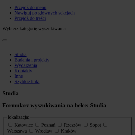
Przejdź do menu
Nawiguj po głównych sekcjach
Przejdź do treści
Wybierz kategorię wyszukiwania
Studia
Badania i projekty
Wydarzenia
Kontakty
Inne
Szybkie linki
Studia
Formularz wyszukiwania na belce: Studia
lokalizacja:
Katowice
Poznań
Rzeszów
Sopot
Warszawa
Wrocław
Kraków