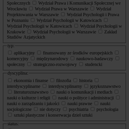
Społecznych
Wydział Prawa i Komunikacji Społecznej we
Wrocławiu
Wydział Prawa w Warszawie
Wydział
Projektowania w Warszawie
Wydział Psychologii i Prawa
w Poznaniu
Wydział Psychologii w Katowicach
Wydział Psychologii w Katowicach
Wydział Psychologii w
Krakowie
Wydział Psychologii w Warszawie
Zakład
Studiów Azjatyckich
typ:
aplikacyjny
finansowany ze środków europejskich
komercyjny
międzynarodowy
naukowo-badawczy
społeczny
strategiczno-rozwojowy
studencki
dyscyplina:
ekonomia i finanse
filozofia
historia
interdyscyplinarne
interdyscyplinarny
językoznawstwo
literaturoznawstwo
nauki o komunikacji i mediach
nauki o kulturze i religii
nauki o polityce i administracji
nauki o zarządzaniu i jakości
nauki prawne
nauki
socjologiczne
nie dotyczy
psychiatria
psychologia
sztuki plastyczne i konserwacja dzieł sztuki
status: