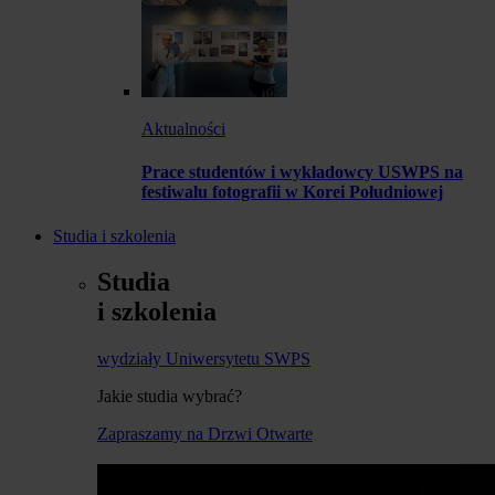
Aktualności
Prace studentów i wykładowcy USWPS na
festiwalu fotografii w Korei Południowej
Studia i szkolenia
Studia
i szkolenia
wydziały Uniwersytetu SWPS
Jakie studia wybrać?
Zapraszamy na Drzwi Otwarte