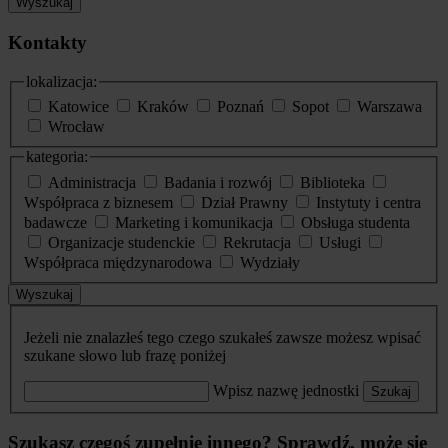
Wyszukaj
Kontakty
lokalizacja:
Katowice
Kraków
Poznań
Sopot
Warszawa
Wrocław
kategoria:
Administracja
Badania i rozwój
Biblioteka
Współpraca z biznesem
Dział Prawny
Instytuty i centra
badawcze
Marketing i komunikacja
Obsługa studenta
Organizacje studenckie
Rekrutacja
Usługi
Współpraca międzynarodowa
Wydziały
Wyszukaj
Jeżeli nie znalazłeś tego czego szukałeś zawsze możesz wpisać
szukane słowo lub frazę poniżej
Wpisz nazwę jednostki
Szukaj
Szukasz czegoś zupełnie innego? Sprawdź, może się