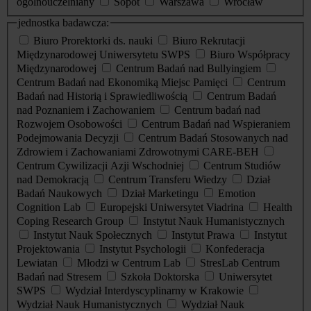
ogólnouczelniany
Sopot
Warszawa
Wrocław
jednostka badawcza:
Biuro Prorektorki ds. nauki
Biuro Rekrutacji
Międzynarodowej Uniwersytetu SWPS
Biuro Współpracy
Międzynarodowej
Centrum Badań nad Bullyingiem
Centrum Badań nad Ekonomiką Miejsc Pamięci
Centrum
Badań nad Historią i Sprawiedliwością
Centrum Badań
nad Poznaniem i Zachowaniem
Centrum badań nad
Rozwojem Osobowości
Centrum Badań nad Wspieraniem
Podejmowania Decyzji
Centrum Badań Stosowanych nad
Zdrowiem i Zachowaniami Zdrowotnymi CARE-BEH
Centrum Cywilizacji Azji Wschodniej
Centrum Studiów
nad Demokracją
Centrum Transferu Wiedzy
Dział
Badań Naukowych
Dział Marketingu
Emotion
Cognition Lab
Europejski Uniwersytet Viadrina
Health
Coping Research Group
Instytut Nauk Humanistycznych
Instytut Nauk Społecznych
Instytut Prawa
Instytut
Projektowania
Instytut Psychologii
Konfederacja
Lewiatan
Młodzi w Centrum Lab
StresLab Centrum
Badań nad Stresem
Szkoła Doktorska
Uniwersytet
SWPS
Wydział Interdyscyplinarny w Krakowie
Wydział Nauk Humanistycznych
Wydział Nauk