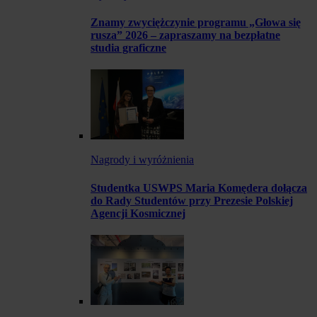
Znamy zwyciężczynie programu „Głowa się
rusza” 2026 – zapraszamy na bezpłatne
studia graficzne
Nagrody i wyróżnienia
Studentka USWPS Maria Komędera dołącza
do Rady Studentów przy Prezesie Polskiej
Agencji Kosmicznej