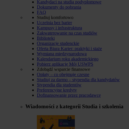
Kandydaci na studia podyplomowe
Dokumenty do pobrania
FAQ
Studiuj komfortowo
Uczelnia bez barier
Kampusy i infrastruktura
Zakwaterowanie na czas studiów
Biblioteki
Organizacje studenckie
Oferta Biura Karier: praktyki i staże
Wymiana międzynarodowa
Kalendarium roku akademickiego
Pobierz aplikację Mój USWPS
Zdobądź wsparcie finansowe
Opłaty – co obejmuje czesne
Studiuj za darmo – stypendia dla kandydatów
Stypendia dla studentów
Preferencyjne kredyty
Dofinansowanie przez pracodawcę
Wiadomości z kategorii
Studia i szkolenia