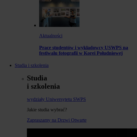
Aktualności
Prace studentów i wykładowcy USWPS na
festiwalu fotografii w Korei Południowej
Studia i szkolenia
Studia
i szkolenia
wydziały Uniwersytetu SWPS
Jakie studia wybrać?
Zapraszamy na Drzwi Otwarte