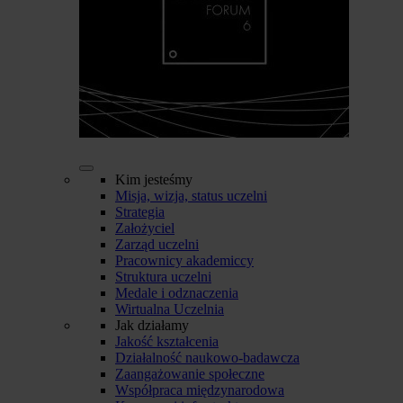
Kim jesteśmy
Misja, wizja, status uczelni
Strategia
Założyciel
Zarząd uczelni
Pracownicy akademiccy
Struktura uczelni
Medale i odznaczenia
Wirtualna Uczelnia
Jak działamy
Jakość kształcenia
Działalność naukowo-badawcza
Zaangażowanie społeczne
Współpraca międzynarodowa