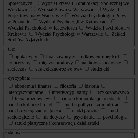
Społecznych
Wydział Prawa i Komunikacji Społecznej we
Wrocławiu
Wydział Prawa w Warszawie
Wydział
Projektowania w Warszawie
Wydział Psychologii i Prawa
w Poznaniu
Wydział Psychologii w Katowicach
Wydział Psychologii w Katowicach
Wydział Psychologii w
Krakowie
Wydział Psychologii w Warszawie
Zakład
Studiów Azjatyckich
typ:
aplikacyjny
finansowany ze środków europejskich
komercyjny
międzynarodowy
naukowo-badawczy
społeczny
strategiczno-rozwojowy
studencki
dyscyplina:
ekonomia i finanse
filozofia
historia
interdyscyplinarne
interdyscyplinarny
językoznawstwo
literaturoznawstwo
nauki o komunikacji i mediach
nauki o kulturze i religii
nauki o polityce i administracji
nauki o zarządzaniu i jakości
nauki prawne
nauki
socjologiczne
nie dotyczy
psychiatria
psychologia
sztuki plastyczne i konserwacja dzieł sztuki
status: