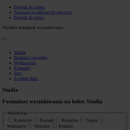
Przejdź do menu
Nawiguj po głównych sekcjach
Przejdź do treści
Wybierz kategorię wyszukiwania
Studia
Badania i projekty
Wydarzenia
Kontakty
Inne
Szybkie linki
Studia
Formularz wyszukiwania na belce: Studia
lokalizacja:
Katowice
Poznań
Rzeszów
Sopot
Warszawa
Wrocław
Kraków