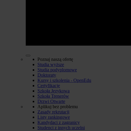
Poznaj naszą ofertę
Studia wyższe
Studia podyplomowe
Doktoraty
Kursy i szkolenia - OpenEdu
Certyfikacje
Szkoła Językowa
Szkoła Trenerów
Drzwi Otwarte
Aplikuj bez problemu
Zasady rekrutacji
Listy rankingowe
Kandydaci z zagranicy
Studenci z innych uczelni