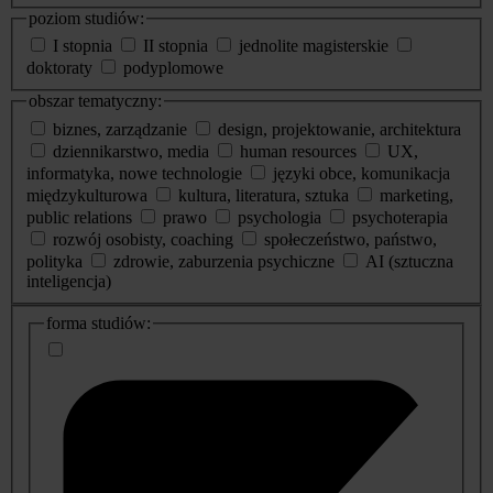
poziom studiów:
I stopnia
II stopnia
jednolite magisterskie
doktoraty
podyplomowe
obszar tematyczny:
biznes, zarządzanie
design, projektowanie, architektura
dziennikarstwo, media
human resources
UX,
informatyka, nowe technologie
języki obce, komunikacja
międzykulturowa
kultura, literatura, sztuka
marketing,
public relations
prawo
psychologia
psychoterapia
rozwój osobisty, coaching
społeczeństwo, państwo,
polityka
zdrowie, zaburzenia psychiczne
AI (sztuczna
inteligencja)
dodatkowe
forma studiów:
informacje
o
studiach