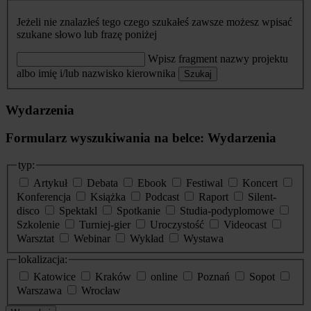
Jeżeli nie znalazłeś tego czego szukałeś zawsze możesz wpisać
szukane słowo lub frazę poniżej
Wpisz fragment nazwy projektu
albo imię i/lub nazwisko kierownika
Szukaj
Wydarzenia
Formularz wyszukiwania na belce: Wydarzenia
typ:
Artykuł
Debata
Ebook
Festiwal
Koncert
Konferencja
Książka
Podcast
Raport
Silent-
disco
Spektakl
Spotkanie
Studia-podyplomowe
Szkolenie
Turniej-gier
Uroczystość
Videocast
Warsztat
Webinar
Wykład
Wystawa
lokalizacja:
Katowice
Kraków
online
Poznań
Sopot
Warszawa
Wrocław