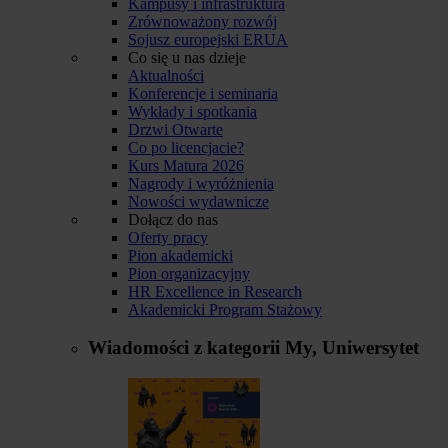
Kampusy i infrastruktura
Zrównoważony rozwój
Sojusz europejski ERUA
Co się u nas dzieje
Aktualności
Konferencje i seminaria
Wykłady i spotkania
Drzwi Otwarte
Co po licencjacie?
Kurs Matura 2026
Nagrody i wyróżnienia
Nowości wydawnicze
Dołącz do nas
Oferty pracy
Pion akademicki
Pion organizacyjny
HR Excellence in Research
Akademicki Program Stażowy
Wiadomości z kategorii
My, Uniwersytet