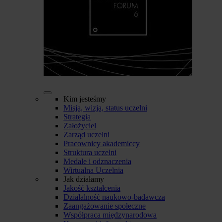
Kim jesteśmy
Misja, wizja, status uczelni
Strategia
Założyciel
Zarząd uczelni
Pracownicy akademiccy
Struktura uczelni
Medale i odznaczenia
Wirtualna Uczelnia
Jak działamy
Jakość kształcenia
Działalność naukowo-badawcza
Zaangażowanie społeczne
Współpraca międzynarodowa