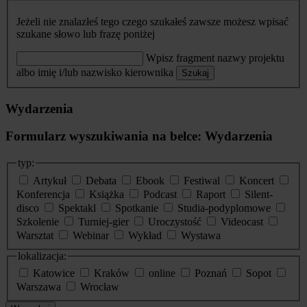
Jeżeli nie znalazłeś tego czego szukałeś zawsze możesz wpisać
szukane słowo lub frazę poniżej
Wpisz fragment nazwy projektu
albo imię i/lub nazwisko kierownika
Szukaj
Wydarzenia
Formularz wyszukiwania na belce: Wydarzenia
typ:
Artykuł
Debata
Ebook
Festiwal
Koncert
Konferencja
Książka
Podcast
Raport
Silent-
disco
Spektakl
Spotkanie
Studia-podyplomowe
Szkolenie
Turniej-gier
Uroczystość
Videocast
Warsztat
Webinar
Wykład
Wystawa
lokalizacja:
Katowice
Kraków
online
Poznań
Sopot
Warszawa
Wrocław