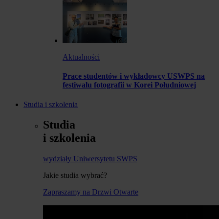
Aktualności
Prace studentów i wykładowcy USWPS na
festiwalu fotografii w Korei Południowej
Studia i szkolenia
Studia
i szkolenia
wydziały Uniwersytetu SWPS
Jakie studia wybrać?
Zapraszamy na Drzwi Otwarte