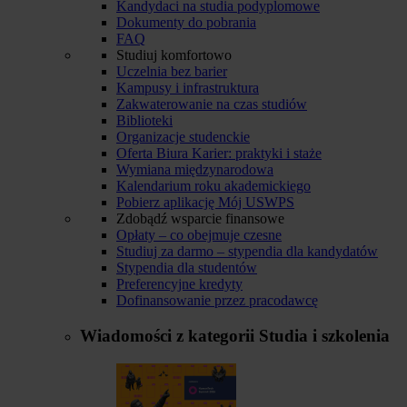
Kandydaci na studia podyplomowe
Dokumenty do pobrania
FAQ
Studiuj komfortowo
Uczelnia bez barier
Kampusy i infrastruktura
Zakwaterowanie na czas studiów
Biblioteki
Organizacje studenckie
Oferta Biura Karier: praktyki i staże
Wymiana międzynarodowa
Kalendarium roku akademickiego
Pobierz aplikację Mój USWPS
Zdobądź wsparcie finansowe
Opłaty – co obejmuje czesne
Studiuj za darmo – stypendia dla kandydatów
Stypendia dla studentów
Preferencyjne kredyty
Dofinansowanie przez pracodawcę
Wiadomości z kategorii
Studia i szkolenia