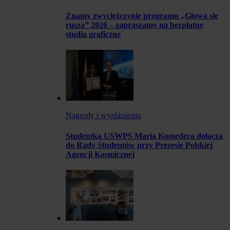
Znamy zwyciężczynie programu „Głowa się
rusza” 2026 – zapraszamy na bezpłatne
studia graficzne
Nagrody i wyróżnienia
Studentka USWPS Maria Komędera dołącza
do Rady Studentów przy Prezesie Polskiej
Agencji Kosmicznej