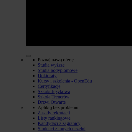
Poznaj naszą ofertę
Studia wyższe
Studia podyplomowe
Doktoraty
Kursy i szkolenia - OpenEdu
Certyfikacje
Szkoła Językowa
Szkoła Trenerów
Drzwi Otwarte
Aplikuj bez problemu
Zasady rekrutacji
Listy rankingowe
Kandydaci z zagranicy
Studenci z innych uczelni