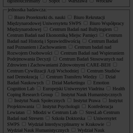
ogólnouczelniany
Sopot
Warszawa
Wrocław
jednostka badawcza:
Biuro Prorektorki ds. nauki
Biuro Rekrutacji
Międzynarodowej Uniwersytetu SWPS
Biuro Współpracy
Międzynarodowej
Centrum Badań nad Bullyingiem
Centrum Badań nad Ekonomiką Miejsc Pamięci
Centrum
Badań nad Historią i Sprawiedliwością
Centrum Badań
nad Poznaniem i Zachowaniem
Centrum badań nad
Rozwojem Osobowości
Centrum Badań nad Wspieraniem
Podejmowania Decyzji
Centrum Badań Stosowanych nad
Zdrowiem i Zachowaniami Zdrowotnymi CARE-BEH
Centrum Cywilizacji Azji Wschodniej
Centrum Studiów
nad Demokracją
Centrum Transferu Wiedzy
Dział
Badań Naukowych
Dział Marketingu
Emotion
Cognition Lab
Europejski Uniwersytet Viadrina
Health
Coping Research Group
Instytut Nauk Humanistycznych
Instytut Nauk Społecznych
Instytut Prawa
Instytut
Projektowania
Instytut Psychologii
Konfederacja
Lewiatan
Młodzi w Centrum Lab
StresLab Centrum
Badań nad Stresem
Szkoła Doktorska
Uniwersytet
SWPS
Wydział Interdyscyplinarny w Krakowie
Wydział Nauk Humanistycznych
Wydział Nauk