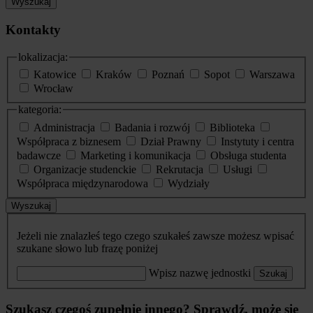
Wyszukaj
Kontakty
lokalizacja:
Katowice
Kraków
Poznań
Sopot
Warszawa
Wrocław
kategoria:
Administracja
Badania i rozwój
Biblioteka
Współpraca z biznesem
Dział Prawny
Instytuty i centra
badawcze
Marketing i komunikacja
Obsługa studenta
Organizacje studenckie
Rekrutacja
Usługi
Współpraca międzynarodowa
Wydziały
Wyszukaj
Jeżeli nie znalazłeś tego czego szukałeś zawsze możesz wpisać
szukane słowo lub frazę poniżej
Wpisz nazwę jednostki
Szukaj
Szukasz czegoś zupełnie innego? Sprawdź, może się