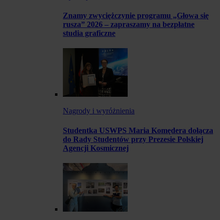
Znamy zwyciężczynie programu „Głowa się
rusza” 2026 – zapraszamy na bezpłatne
studia graficzne
Nagrody i wyróżnienia
Studentka USWPS Maria Komędera dołącza
do Rady Studentów przy Prezesie Polskiej
Agencji Kosmicznej