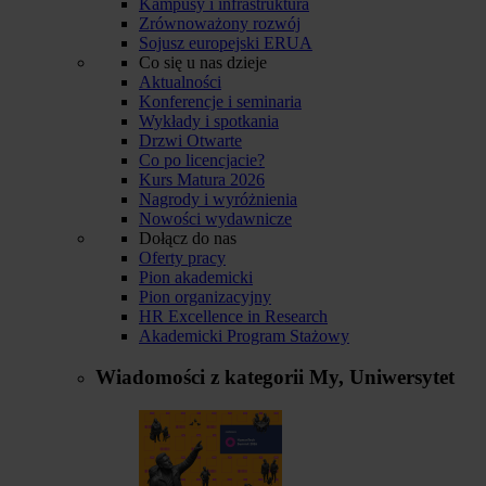
Kampusy i infrastruktura
Zrównoważony rozwój
Sojusz europejski ERUA
Co się u nas dzieje
Aktualności
Konferencje i seminaria
Wykłady i spotkania
Drzwi Otwarte
Co po licencjacie?
Kurs Matura 2026
Nagrody i wyróżnienia
Nowości wydawnicze
Dołącz do nas
Oferty pracy
Pion akademicki
Pion organizacyjny
HR Excellence in Research
Akademicki Program Stażowy
Wiadomości z kategorii
My, Uniwersytet