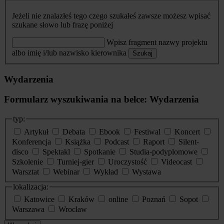
Jeżeli nie znalazłeś tego czego szukałeś zawsze możesz wpisać
szukane słowo lub frazę poniżej
Wpisz fragment nazwy projektu
albo imię i/lub nazwisko kierownika
Szukaj
Wydarzenia
Formularz wyszukiwania na belce: Wydarzenia
typ:
Artykuł
Debata
Ebook
Festiwal
Koncert
Konferencja
Książka
Podcast
Raport
Silent-
disco
Spektakl
Spotkanie
Studia-podyplomowe
Szkolenie
Turniej-gier
Uroczystość
Videocast
Warsztat
Webinar
Wykład
Wystawa
lokalizacja:
Katowice
Kraków
online
Poznań
Sopot
Warszawa
Wrocław