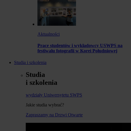
Aktualności
Prace studentów i wykładowcy USWPS na
festiwalu fotografii w Korei Południowej
Studia i szkolenia
Studia
i szkolenia
wydziały Uniwersytetu SWPS
Jakie studia wybrać?
Zapraszamy na Drzwi Otwarte