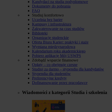
Kandydaci na studia podyplomowe
Dokumenty do pobrania
FAQ
Studiuj komfortowo
Uczelnia bez barier
Kampusy i infrastruktura
Zakwaterowanie na czas studiów
Biblioteki
Organizacje studenckie
Oferta Biura Karier: praktyki i staże
Wymiana międzynarodowa
Kalendarium roku akademickiego
Pobierz aplikację Mój USWPS
Zdobądź wsparcie finansowe
Opłaty – co obejmuje czesne
Studiuj za darmo – stypendia dla kandydatów
Stypendia dla studentów
Preferencyjne kredyty
Dofinansowanie przez pracodawcę
Wiadomości z kategorii
Studia i szkolenia