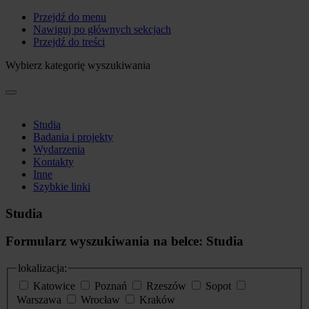
Przejdź do menu
Nawiguj po głównych sekcjach
Przejdź do treści
Wybierz kategorię wyszukiwania
Studia
Badania i projekty
Wydarzenia
Kontakty
Inne
Szybkie linki
Studia
Formularz wyszukiwania na belce: Studia
lokalizacja:
Katowice
Poznań
Rzeszów
Sopot
Warszawa
Wrocław
Kraków