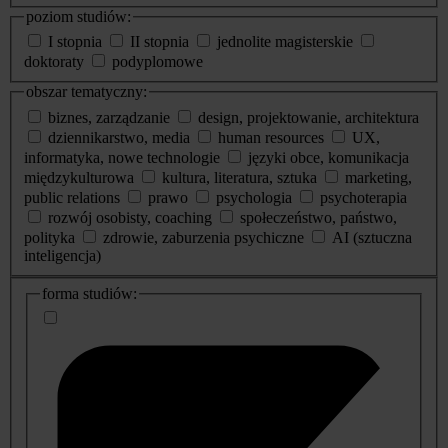
poziom studiów:
I stopnia
II stopnia
jednolite magisterskie
doktoraty
podyplomowe
obszar tematyczny:
biznes, zarządzanie
design, projektowanie, architektura
dziennikarstwo, media
human resources
UX,
informatyka, nowe technologie
języki obce, komunikacja
międzykulturowa
kultura, literatura, sztuka
marketing,
public relations
prawo
psychologia
psychoterapia
rozwój osobisty, coaching
społeczeństwo, państwo,
polityka
zdrowie, zaburzenia psychiczne
AI (sztuczna
inteligencja)
dodatkowe
forma studiów:
informacje
o
studiach