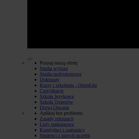
Poznaj naszą ofertę
Studia wyższe
Studia podyplomowe
Doktoraty
Kursy i szkolenia - OpenEdu
Certyfikacje
Szkoła Językowa
Szkoła Trenerów
Drzwi Otwarte
Aplikuj bez problemu
Zasady rekrutacji
Listy rankingowe
Kandydaci z zagranicy
Studenci z innych uczelni