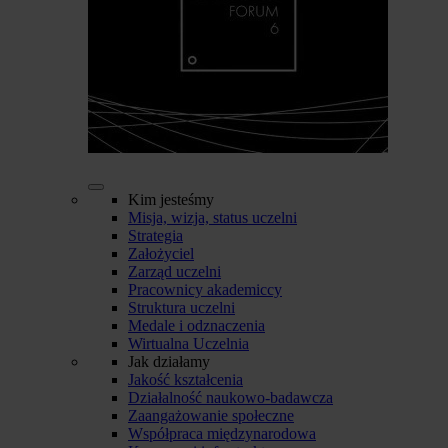
Kim jesteśmy
Misja, wizja, status uczelni
Strategia
Założyciel
Zarząd uczelni
Pracownicy akademiccy
Struktura uczelni
Medale i odznaczenia
Wirtualna Uczelnia
Jak działamy
Jakość kształcenia
Działalność naukowo-badawcza
Zaangażowanie społeczne
Współpraca międzynarodowa