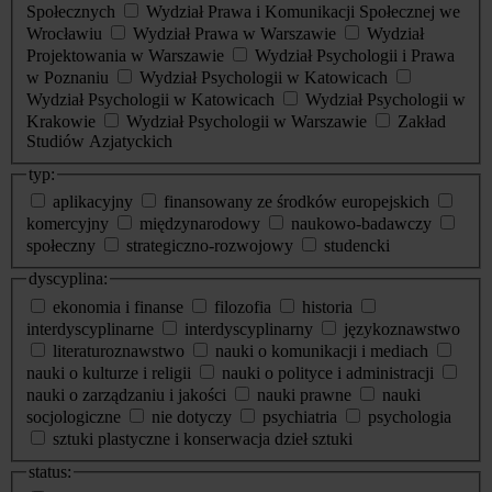
Społecznych
Wydział Prawa i Komunikacji Społecznej we
Wrocławiu
Wydział Prawa w Warszawie
Wydział
Projektowania w Warszawie
Wydział Psychologii i Prawa
w Poznaniu
Wydział Psychologii w Katowicach
Wydział Psychologii w Katowicach
Wydział Psychologii w
Krakowie
Wydział Psychologii w Warszawie
Zakład
Studiów Azjatyckich
typ:
aplikacyjny
finansowany ze środków europejskich
komercyjny
międzynarodowy
naukowo-badawczy
społeczny
strategiczno-rozwojowy
studencki
dyscyplina:
ekonomia i finanse
filozofia
historia
interdyscyplinarne
interdyscyplinarny
językoznawstwo
literaturoznawstwo
nauki o komunikacji i mediach
nauki o kulturze i religii
nauki o polityce i administracji
nauki o zarządzaniu i jakości
nauki prawne
nauki
socjologiczne
nie dotyczy
psychiatria
psychologia
sztuki plastyczne i konserwacja dzieł sztuki
status: