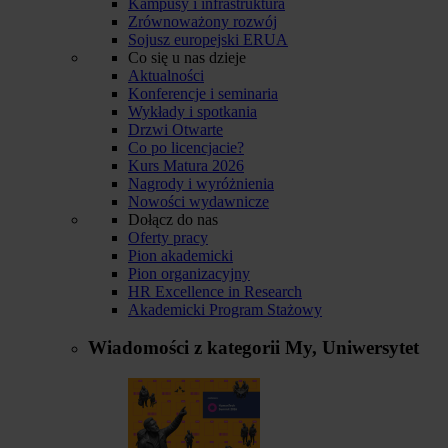
Kampusy i infrastruktura
Zrównoważony rozwój
Sojusz europejski ERUA
Co się u nas dzieje
Aktualności
Konferencje i seminaria
Wykłady i spotkania
Drzwi Otwarte
Co po licencjacie?
Kurs Matura 2026
Nagrody i wyróżnienia
Nowości wydawnicze
Dołącz do nas
Oferty pracy
Pion akademicki
Pion organizacyjny
HR Excellence in Research
Akademicki Program Stażowy
Wiadomości z kategorii
My, Uniwersytet