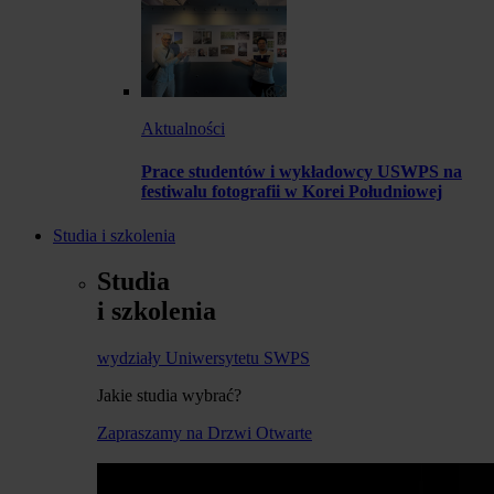
Aktualności
Prace studentów i wykładowcy USWPS na
festiwalu fotografii w Korei Południowej
Studia i szkolenia
Studia
i szkolenia
wydziały Uniwersytetu SWPS
Jakie studia wybrać?
Zapraszamy na Drzwi Otwarte