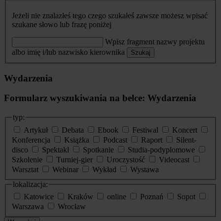
Jeżeli nie znalazłeś tego czego szukałeś zawsze możesz wpisać
szukane słowo lub frazę poniżej
Wpisz fragment nazwy projektu
albo imię i/lub nazwisko kierownika
Szukaj
Wydarzenia
Formularz wyszukiwania na belce: Wydarzenia
typ:
Artykuł
Debata
Ebook
Festiwal
Koncert
Konferencja
Książka
Podcast
Raport
Silent-
disco
Spektakl
Spotkanie
Studia-podyplomowe
Szkolenie
Turniej-gier
Uroczystość
Videocast
Warsztat
Webinar
Wykład
Wystawa
lokalizacja:
Katowice
Kraków
online
Poznań
Sopot
Warszawa
Wrocław