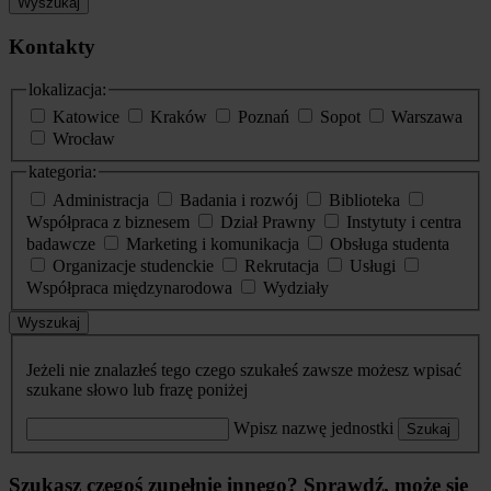
Wyszukaj
Kontakty
lokalizacja:
Katowice
Kraków
Poznań
Sopot
Warszawa
Wrocław
kategoria:
Administracja
Badania i rozwój
Biblioteka
Współpraca z biznesem
Dział Prawny
Instytuty i centra
badawcze
Marketing i komunikacja
Obsługa studenta
Organizacje studenckie
Rekrutacja
Usługi
Współpraca międzynarodowa
Wydziały
Wyszukaj
Jeżeli nie znalazłeś tego czego szukałeś zawsze możesz wpisać
szukane słowo lub frazę poniżej
Wpisz nazwę jednostki
Szukaj
Szukasz czegoś zupełnie innego? Sprawdź, może się