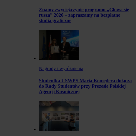
Znamy zwyciężczynie programu „Głowa się
rusza” 2026 – zapraszamy na bezpłatne
studia graficzne
Nagrody i wyróżnienia
Studentka USWPS Maria Komędera dołącza
do Rady Studentów przy Prezesie Polskiej
Agencji Kosmicznej