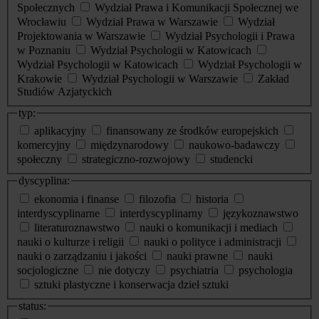
Społecznych
Wydział Prawa i Komunikacji Społecznej we
Wrocławiu
Wydział Prawa w Warszawie
Wydział
Projektowania w Warszawie
Wydział Psychologii i Prawa
w Poznaniu
Wydział Psychologii w Katowicach
Wydział Psychologii w Katowicach
Wydział Psychologii w
Krakowie
Wydział Psychologii w Warszawie
Zakład
Studiów Azjatyckich
typ:
aplikacyjny
finansowany ze środków europejskich
komercyjny
międzynarodowy
naukowo-badawczy
społeczny
strategiczno-rozwojowy
studencki
dyscyplina:
ekonomia i finanse
filozofia
historia
interdyscyplinarne
interdyscyplinarny
językoznawstwo
literaturoznawstwo
nauki o komunikacji i mediach
nauki o kulturze i religii
nauki o polityce i administracji
nauki o zarządzaniu i jakości
nauki prawne
nauki
socjologiczne
nie dotyczy
psychiatria
psychologia
sztuki plastyczne i konserwacja dzieł sztuki
status: