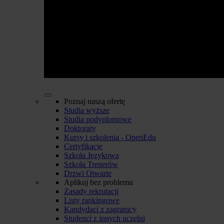
Poznaj naszą ofertę
Studia wyższe
Studia podyplomowe
Doktoraty
Kursy i szkolenia - OpenEdu
Certyfikacje
Szkoła Językowa
Szkoła Trenerów
Drzwi Otwarte
Aplikuj bez problemu
Zasady rekrutacji
Listy rankingowe
Kandydaci z zagranicy
Studenci z innych uczelni