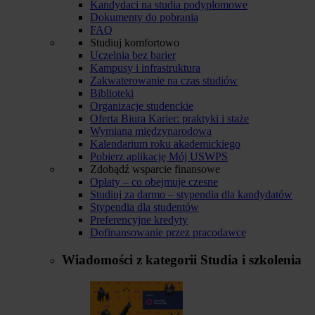
Kandydaci na studia podyplomowe
Dokumenty do pobrania
FAQ
Studiuj komfortowo
Uczelnia bez barier
Kampusy i infrastruktura
Zakwaterowanie na czas studiów
Biblioteki
Organizacje studenckie
Oferta Biura Karier: praktyki i staże
Wymiana międzynarodowa
Kalendarium roku akademickiego
Pobierz aplikację Mój USWPS
Zdobądź wsparcie finansowe
Opłaty – co obejmuje czesne
Studiuj za darmo – stypendia dla kandydatów
Stypendia dla studentów
Preferencyjne kredyty
Dofinansowanie przez pracodawcę
Wiadomości z kategorii
Studia i szkolenia