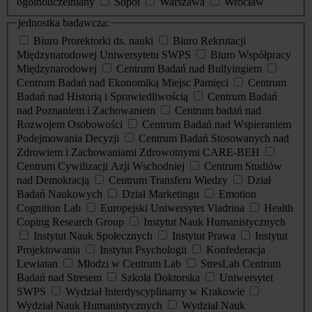
ogólnouczelniany
Sopot
Warszawa
Wrocław
jednostka badawcza:
Biuro Prorektorki ds. nauki
Biuro Rekrutacji
Międzynarodowej Uniwersytetu SWPS
Biuro Współpracy
Międzynarodowej
Centrum Badań nad Bullyingiem
Centrum Badań nad Ekonomiką Miejsc Pamięci
Centrum
Badań nad Historią i Sprawiedliwością
Centrum Badań
nad Poznaniem i Zachowaniem
Centrum badań nad
Rozwojem Osobowości
Centrum Badań nad Wspieraniem
Podejmowania Decyzji
Centrum Badań Stosowanych nad
Zdrowiem i Zachowaniami Zdrowotnymi CARE-BEH
Centrum Cywilizacji Azji Wschodniej
Centrum Studiów
nad Demokracją
Centrum Transferu Wiedzy
Dział
Badań Naukowych
Dział Marketingu
Emotion
Cognition Lab
Europejski Uniwersytet Viadrina
Health
Coping Research Group
Instytut Nauk Humanistycznych
Instytut Nauk Społecznych
Instytut Prawa
Instytut
Projektowania
Instytut Psychologii
Konfederacja
Lewiatan
Młodzi w Centrum Lab
StresLab Centrum
Badań nad Stresem
Szkoła Doktorska
Uniwersytet
SWPS
Wydział Interdyscyplinarny w Krakowie
Wydział Nauk Humanistycznych
Wydział Nauk