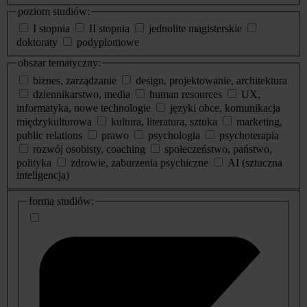
poziom studiów:
I stopnia
II stopnia
jednolite magisterskie
doktoraty
podyplomowe
obszar tematyczny:
biznes, zarządzanie
design, projektowanie, architektura
dziennikarstwo, media
human resources
UX,
informatyka, nowe technologie
języki obce, komunikacja
międzykulturowa
kultura, literatura, sztuka
marketing,
public relations
prawo
psychologia
psychoterapia
rozwój osobisty, coaching
społeczeństwo, państwo,
polityka
zdrowie, zaburzenia psychiczne
AI (sztuczna
inteligencja)
dodatkowe
forma studiów:
informacje
o
studiach