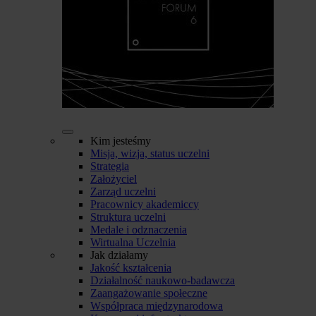
Kim jesteśmy
Misja, wizja, status uczelni
Strategia
Założyciel
Zarząd uczelni
Pracownicy akademiccy
Struktura uczelni
Medale i odznaczenia
Wirtualna Uczelnia
Jak działamy
Jakość kształcenia
Działalność naukowo-badawcza
Zaangażowanie społeczne
Współpraca międzynarodowa