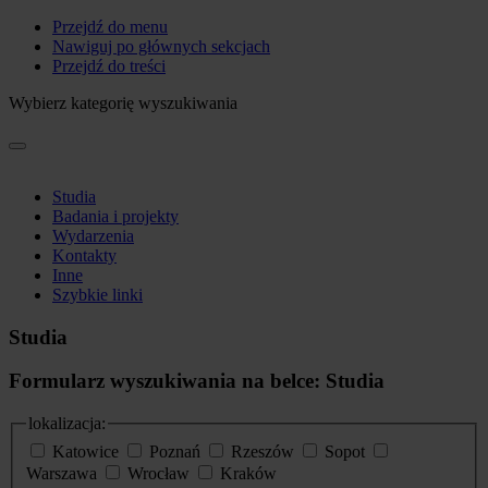
Przejdź do menu
Nawiguj po głównych sekcjach
Przejdź do treści
Wybierz kategorię wyszukiwania
Studia
Badania i projekty
Wydarzenia
Kontakty
Inne
Szybkie linki
Studia
Formularz wyszukiwania na belce: Studia
lokalizacja:
Katowice
Poznań
Rzeszów
Sopot
Warszawa
Wrocław
Kraków