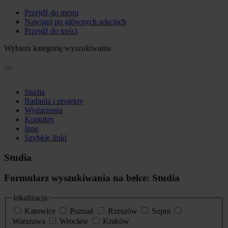
Przejdź do menu
Nawiguj po głównych sekcjach
Przejdź do treści
Wybierz kategorię wyszukiwania
Studia
Badania i projekty
Wydarzenia
Kontakty
Inne
Szybkie linki
Studia
Formularz wyszukiwania na belce: Studia
lokalizacja:
Katowice
Poznań
Rzeszów
Sopot
Warszawa
Wrocław
Kraków