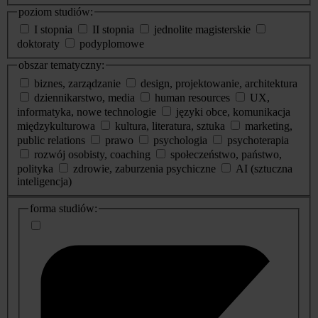
poziom studiów:
I stopnia
II stopnia
jednolite magisterskie
doktoraty
podyplomowe
obszar tematyczny:
biznes, zarządzanie
design, projektowanie, architektura
dziennikarstwo, media
human resources
UX,
informatyka, nowe technologie
języki obce, komunikacja
międzykulturowa
kultura, literatura, sztuka
marketing,
public relations
prawo
psychologia
psychoterapia
rozwój osobisty, coaching
społeczeństwo, państwo,
polityka
zdrowie, zaburzenia psychiczne
AI (sztuczna
inteligencja)
dodatkowe
forma studiów:
informacje
o
studiach