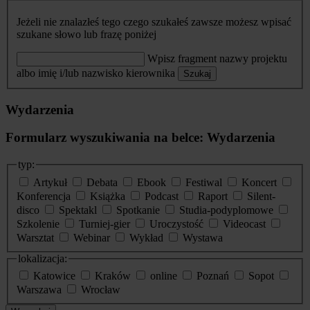
Jeżeli nie znalazłeś tego czego szukałeś zawsze możesz wpisać
szukane słowo lub frazę poniżej
Wpisz fragment nazwy projektu
albo imię i/lub nazwisko kierownika
Szukaj
Wydarzenia
Formularz wyszukiwania na belce: Wydarzenia
typ:
Artykuł
Debata
Ebook
Festiwal
Koncert
Konferencja
Książka
Podcast
Raport
Silent-
disco
Spektakl
Spotkanie
Studia-podyplomowe
Szkolenie
Turniej-gier
Uroczystość
Videocast
Warsztat
Webinar
Wykład
Wystawa
lokalizacja:
Katowice
Kraków
online
Poznań
Sopot
Warszawa
Wrocław