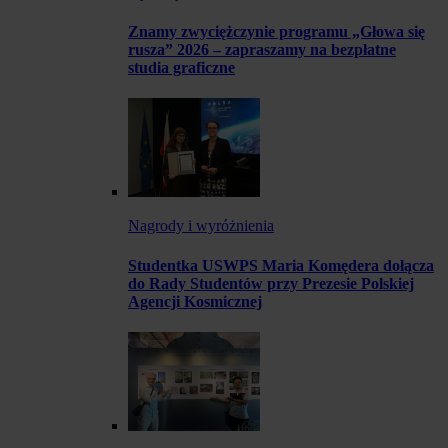
Znamy zwyciężczynie programu „Głowa się
rusza” 2026 – zapraszamy na bezpłatne
studia graficzne
Nagrody i wyróżnienia
Studentka USWPS Maria Komędera dołącza
do Rady Studentów przy Prezesie Polskiej
Agencji Kosmicznej