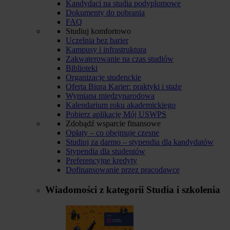
Kandydaci na studia podyplomowe
Dokumenty do pobrania
FAQ
Studiuj komfortowo
Uczelnia bez barier
Kampusy i infrastruktura
Zakwaterowanie na czas studiów
Biblioteki
Organizacje studenckie
Oferta Biura Karier: praktyki i staże
Wymiana międzynarodowa
Kalendarium roku akademickiego
Pobierz aplikację Mój USWPS
Zdobądź wsparcie finansowe
Opłaty – co obejmuje czesne
Studiuj za darmo – stypendia dla kandydatów
Stypendia dla studentów
Preferencyjne kredyty
Dofinansowanie przez pracodawcę
Wiadomości z kategorii
Studia i szkolenia