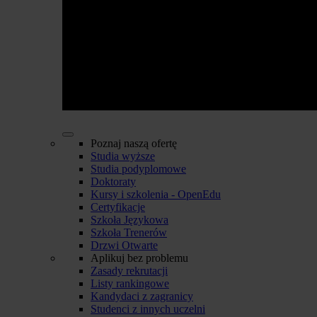
Poznaj naszą ofertę
Studia wyższe
Studia podyplomowe
Doktoraty
Kursy i szkolenia - OpenEdu
Certyfikacje
Szkoła Językowa
Szkoła Trenerów
Drzwi Otwarte
Aplikuj bez problemu
Zasady rekrutacji
Listy rankingowe
Kandydaci z zagranicy
Studenci z innych uczelni