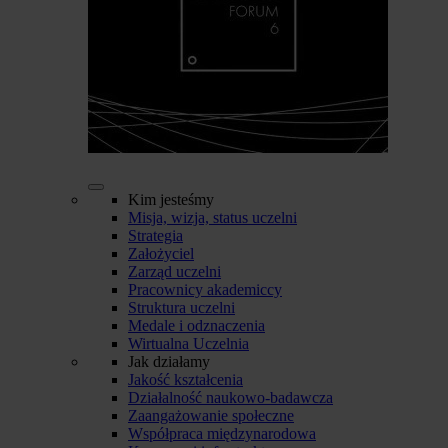
Kim jesteśmy
Misja, wizja, status uczelni
Strategia
Założyciel
Zarząd uczelni
Pracownicy akademiccy
Struktura uczelni
Medale i odznaczenia
Wirtualna Uczelnia
Jak działamy
Jakość kształcenia
Działalność naukowo-badawcza
Zaangażowanie społeczne
Współpraca międzynarodowa