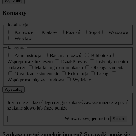
Wyszukaj
Kontakty
lokalizacja:
Katowice
Kraków
Poznań
Sopot
Warszawa
Wrocław
kategoria:
Administracja
Badania i rozwój
Biblioteka
Współpraca z biznesem
Dział Prawny
Instytuty i centra
badawcze
Marketing i komunikacja
Obsługa studenta
Organizacje studenckie
Rekrutacja
Usługi
Współpraca międzynarodowa
Wydziały
Wyszukaj
Jeżeli nie znalazłeś tego czego szukałeś zawsze możesz wpisać
szukane słowo lub frazę poniżej
Wpisz nazwę jednostki
Szukaj
Szukasz czegoś zupełnie innego? Sprawdź, może się