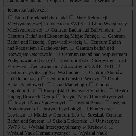
ogólnouczelniany
Sopot
Warszawa
Wrocław
jednostka badawcza:
Biuro Prorektorki ds. nauki
Biuro Rekrutacji
Międzynarodowej Uniwersytetu SWPS
Biuro Współpracy
Międzynarodowej
Centrum Badań nad Bullyingiem
Centrum Badań nad Ekonomiką Miejsc Pamięci
Centrum
Badań nad Historią i Sprawiedliwością
Centrum Badań
nad Poznaniem i Zachowaniem
Centrum badań nad
Rozwojem Osobowości
Centrum Badań nad Wspieraniem
Podejmowania Decyzji
Centrum Badań Stosowanych nad
Zdrowiem i Zachowaniami Zdrowotnymi CARE-BEH
Centrum Cywilizacji Azji Wschodniej
Centrum Studiów
nad Demokracją
Centrum Transferu Wiedzy
Dział
Badań Naukowych
Dział Marketingu
Emotion
Cognition Lab
Europejski Uniwersytet Viadrina
Health
Coping Research Group
Instytut Nauk Humanistycznych
Instytut Nauk Społecznych
Instytut Prawa
Instytut
Projektowania
Instytut Psychologii
Konfederacja
Lewiatan
Młodzi w Centrum Lab
StresLab Centrum
Badań nad Stresem
Szkoła Doktorska
Uniwersytet
SWPS
Wydział Interdyscyplinarny w Krakowie
Wydział Nauk Humanistycznych
Wydział Nauk