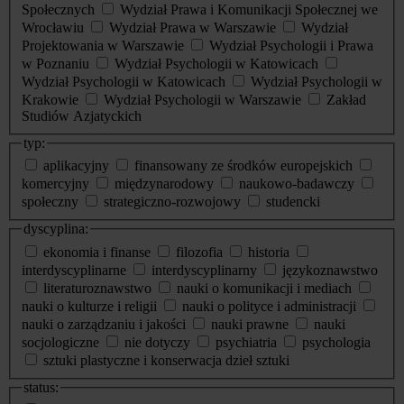
Społecznych
Wydział Prawa i Komunikacji Społecznej we
Wrocławiu
Wydział Prawa w Warszawie
Wydział
Projektowania w Warszawie
Wydział Psychologii i Prawa
w Poznaniu
Wydział Psychologii w Katowicach
Wydział Psychologii w Katowicach
Wydział Psychologii w
Krakowie
Wydział Psychologii w Warszawie
Zakład
Studiów Azjatyckich
typ:
aplikacyjny
finansowany ze środków europejskich
komercyjny
międzynarodowy
naukowo-badawczy
społeczny
strategiczno-rozwojowy
studencki
dyscyplina:
ekonomia i finanse
filozofia
historia
interdyscyplinarne
interdyscyplinarny
językoznawstwo
literaturoznawstwo
nauki o komunikacji i mediach
nauki o kulturze i religii
nauki o polityce i administracji
nauki o zarządzaniu i jakości
nauki prawne
nauki
socjologiczne
nie dotyczy
psychiatria
psychologia
sztuki plastyczne i konserwacja dzieł sztuki
status: