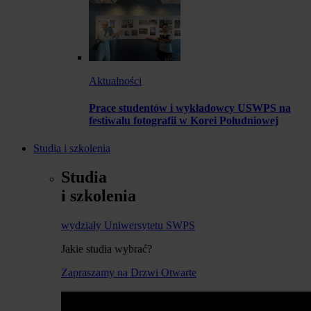
Aktualności
Prace studentów i wykładowcy USWPS na
festiwalu fotografii w Korei Południowej
Studia i szkolenia
Studia
i szkolenia
wydziały Uniwersytetu SWPS
Jakie studia wybrać?
Zapraszamy na Drzwi Otwarte