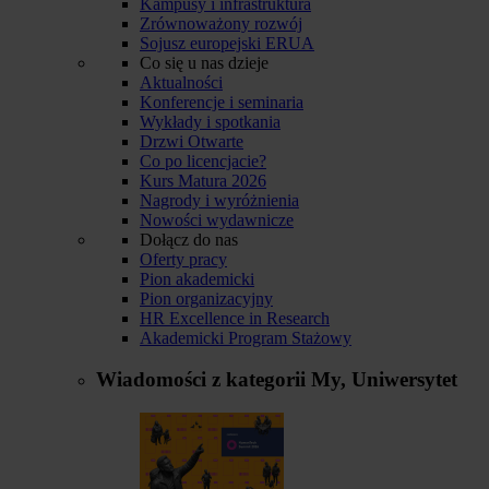
Kampusy i infrastruktura
Zrównoważony rozwój
Sojusz europejski ERUA
Co się u nas dzieje
Aktualności
Konferencje i seminaria
Wykłady i spotkania
Drzwi Otwarte
Co po licencjacie?
Kurs Matura 2026
Nagrody i wyróżnienia
Nowości wydawnicze
Dołącz do nas
Oferty pracy
Pion akademicki
Pion organizacyjny
HR Excellence in Research
Akademicki Program Stażowy
Wiadomości z kategorii
My, Uniwersytet