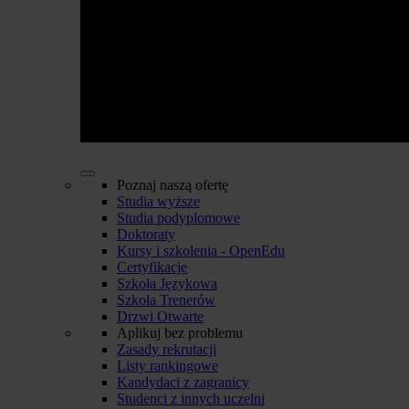
Poznaj naszą ofertę
Studia wyższe
Studia podyplomowe
Doktoraty
Kursy i szkolenia - OpenEdu
Certyfikacje
Szkoła Językowa
Szkoła Trenerów
Drzwi Otwarte
Aplikuj bez problemu
Zasady rekrutacji
Listy rankingowe
Kandydaci z zagranicy
Studenci z innych uczelni