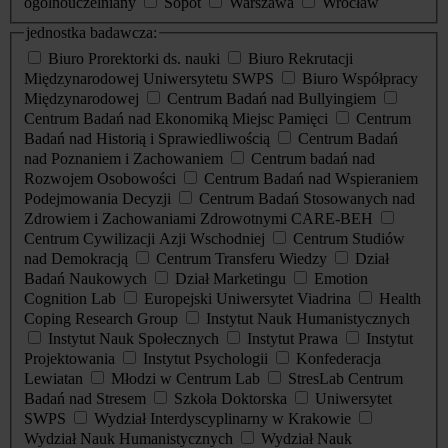
ogólnouczelniany
Sopot
Warszawa
Wrocław
jednostka badawcza:
Biuro Prorektorki ds. nauki
Biuro Rekrutacji
Międzynarodowej Uniwersytetu SWPS
Biuro Współpracy
Międzynarodowej
Centrum Badań nad Bullyingiem
Centrum Badań nad Ekonomiką Miejsc Pamięci
Centrum
Badań nad Historią i Sprawiedliwością
Centrum Badań
nad Poznaniem i Zachowaniem
Centrum badań nad
Rozwojem Osobowości
Centrum Badań nad Wspieraniem
Podejmowania Decyzji
Centrum Badań Stosowanych nad
Zdrowiem i Zachowaniami Zdrowotnymi CARE-BEH
Centrum Cywilizacji Azji Wschodniej
Centrum Studiów
nad Demokracją
Centrum Transferu Wiedzy
Dział
Badań Naukowych
Dział Marketingu
Emotion
Cognition Lab
Europejski Uniwersytet Viadrina
Health
Coping Research Group
Instytut Nauk Humanistycznych
Instytut Nauk Społecznych
Instytut Prawa
Instytut
Projektowania
Instytut Psychologii
Konfederacja
Lewiatan
Młodzi w Centrum Lab
StresLab Centrum
Badań nad Stresem
Szkoła Doktorska
Uniwersytet
SWPS
Wydział Interdyscyplinarny w Krakowie
Wydział Nauk Humanistycznych
Wydział Nauk