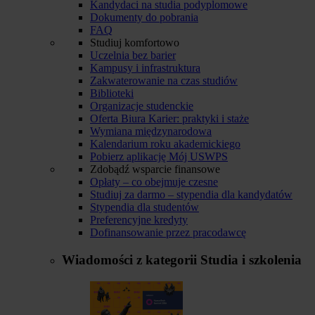
Kandydaci na studia podyplomowe
Dokumenty do pobrania
FAQ
Studiuj komfortowo
Uczelnia bez barier
Kampusy i infrastruktura
Zakwaterowanie na czas studiów
Biblioteki
Organizacje studenckie
Oferta Biura Karier: praktyki i staże
Wymiana międzynarodowa
Kalendarium roku akademickiego
Pobierz aplikację Mój USWPS
Zdobądź wsparcie finansowe
Opłaty – co obejmuje czesne
Studiuj za darmo – stypendia dla kandydatów
Stypendia dla studentów
Preferencyjne kredyty
Dofinansowanie przez pracodawcę
Wiadomości z kategorii
Studia i szkolenia