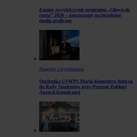
Znamy zwyciężczynie programu „Głowa się
rusza” 2026 – zapraszamy na bezpłatne
studia graficzne
Nagrody i wyróżnienia
Studentka USWPS Maria Komędera dołącza
do Rady Studentów przy Prezesie Polskiej
Agencji Kosmicznej