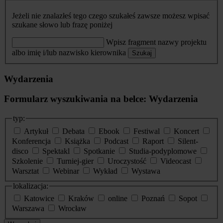
Jeżeli nie znalazłeś tego czego szukałeś zawsze możesz wpisać
szukane słowo lub frazę poniżej
Wpisz fragment nazwy projektu
albo imię i/lub nazwisko kierownika
Szukaj
Wydarzenia
Formularz wyszukiwania na belce: Wydarzenia
typ:
Artykuł
Debata
Ebook
Festiwal
Koncert
Konferencja
Książka
Podcast
Raport
Silent-
disco
Spektakl
Spotkanie
Studia-podyplomowe
Szkolenie
Turniej-gier
Uroczystość
Videocast
Warsztat
Webinar
Wykład
Wystawa
lokalizacja:
Katowice
Kraków
online
Poznań
Sopot
Warszawa
Wrocław