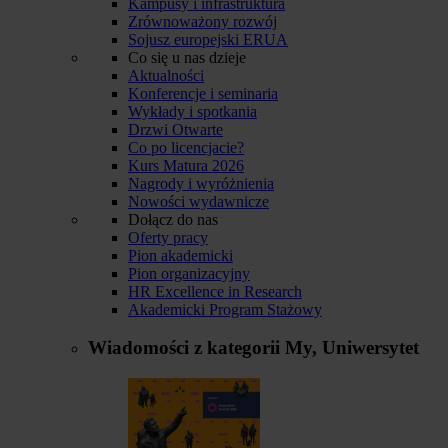
Kampusy i infrastruktura
Zrównoważony rozwój
Sojusz europejski ERUA
Co się u nas dzieje
Aktualności
Konferencje i seminaria
Wykłady i spotkania
Drzwi Otwarte
Co po licencjacie?
Kurs Matura 2026
Nagrody i wyróżnienia
Nowości wydawnicze
Dołącz do nas
Oferty pracy
Pion akademicki
Pion organizacyjny
HR Excellence in Research
Akademicki Program Stażowy
Wiadomości z kategorii
My, Uniwersytet