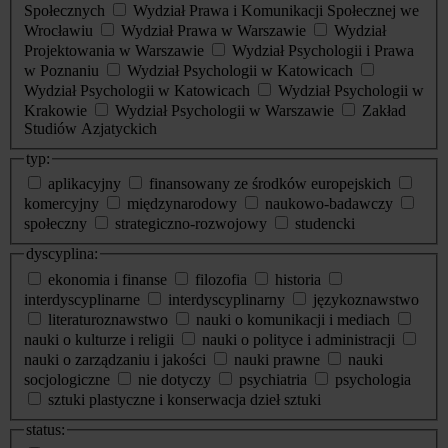
Społecznych
Wydział Prawa i Komunikacji Społecznej we
Wrocławiu
Wydział Prawa w Warszawie
Wydział
Projektowania w Warszawie
Wydział Psychologii i Prawa
w Poznaniu
Wydział Psychologii w Katowicach
Wydział Psychologii w Katowicach
Wydział Psychologii w
Krakowie
Wydział Psychologii w Warszawie
Zakład
Studiów Azjatyckich
typ:
aplikacyjny
finansowany ze środków europejskich
komercyjny
międzynarodowy
naukowo-badawczy
społeczny
strategiczno-rozwojowy
studencki
dyscyplina:
ekonomia i finanse
filozofia
historia
interdyscyplinarne
interdyscyplinarny
językoznawstwo
literaturoznawstwo
nauki o komunikacji i mediach
nauki o kulturze i religii
nauki o polityce i administracji
nauki o zarządzaniu i jakości
nauki prawne
nauki
socjologiczne
nie dotyczy
psychiatria
psychologia
sztuki plastyczne i konserwacja dzieł sztuki
status: