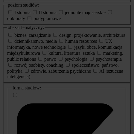
poziom studiów:
I stopnia
II stopnia
jednolite magisterskie
doktoraty
podyplomowe
obszar tematyczny:
biznes, zarządzanie
design, projektowanie, architektura
dziennikarstwo, media
human resources
UX,
informatyka, nowe technologie
języki obce, komunikacja
międzykulturowa
kultura, literatura, sztuka
marketing,
public relations
prawo
psychologia
psychoterapia
rozwój osobisty, coaching
społeczeństwo, państwo,
polityka
zdrowie, zaburzenia psychiczne
AI (sztuczna
inteligencja)
dodatkowe
forma studiów:
informacje
o
studiach