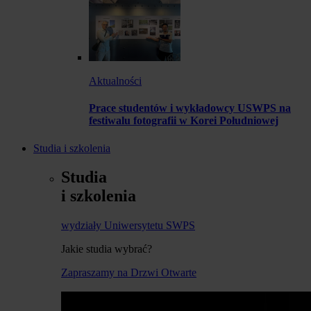
Aktualności
Prace studentów i wykładowcy USWPS na
festiwalu fotografii w Korei Południowej
Studia i szkolenia
Studia
i szkolenia
wydziały Uniwersytetu SWPS
Jakie studia wybrać?
Zapraszamy na Drzwi Otwarte