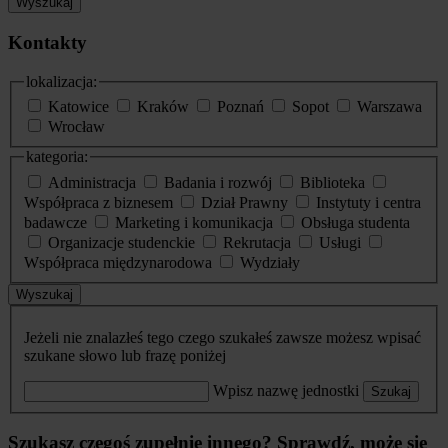
Wyszukaj
Kontakty
lokalizacja:
Katowice
Kraków
Poznań
Sopot
Warszawa
Wrocław
kategoria:
Administracja
Badania i rozwój
Biblioteka
Współpraca z biznesem
Dział Prawny
Instytuty i centra
badawcze
Marketing i komunikacja
Obsługa studenta
Organizacje studenckie
Rekrutacja
Usługi
Współpraca międzynarodowa
Wydziały
Wyszukaj
Jeżeli nie znalazłeś tego czego szukałeś zawsze możesz wpisać
szukane słowo lub frazę poniżej
Wpisz nazwę jednostki
Szukaj
Szukasz czegoś zupełnie innego? Sprawdź, może się