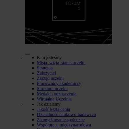
Kim jesteśmy
Misja, wizja, status uczelni
Strategia
Założyciel
Zarząd uczelni
Pracownicy akademiccy
Struktura uczelni
Medale i odznaczenia
Wirtualna Uczelnia
Jak działamy
Jakość kształcenia
Działalność naukowo-badawcza
Zaangażowanie społeczne
Współpraca międzynarodowa