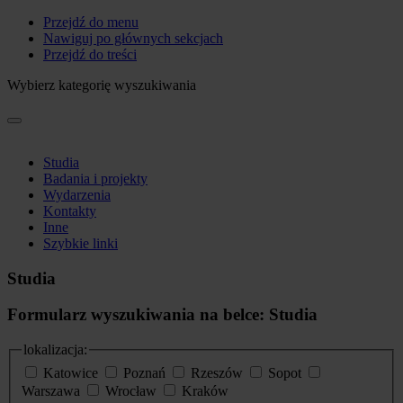
Przejdź do menu
Nawiguj po głównych sekcjach
Przejdź do treści
Wybierz kategorię wyszukiwania
Studia
Badania i projekty
Wydarzenia
Kontakty
Inne
Szybkie linki
Studia
Formularz wyszukiwania na belce: Studia
lokalizacja:
Katowice
Poznań
Rzeszów
Sopot
Warszawa
Wrocław
Kraków