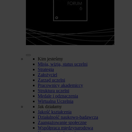
Kim jesteśmy
Misja, wizja, status uczelni
Strategia
Założyciel
Zarząd uczelni
Pracownicy akademiccy
Struktura uczelni
Medale i odznaczenia
Wirtualna Uczelnia
Jak działamy
Jakość kształcenia
Działalność naukowo-badawcza
Zaangażowanie społeczne
Współpraca międzynarodowa