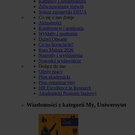
Kampusy i infrastruktura
Zrównoważony rozwój
Sojusz europejski ERUA
Co się u nas dzieje
Aktualności
Konferencje i seminaria
Wykłady i spotkania
Drzwi Otwarte
Co po licencjacie?
Kurs Matura 2026
Nagrody i wyróżnienia
Nowości wydawnicze
Dołącz do nas
Oferty pracy
Pion akademicki
Pion organizacyjny
HR Excellence in Research
Akademicki Program Stażowy
Wiadomości z kategorii
My, Uniwersytet