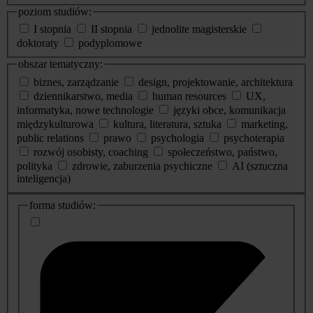
poziom studiów:
I stopnia
II stopnia
jednolite magisterskie
doktoraty
podyplomowe
obszar tematyczny:
biznes, zarządzanie
design, projektowanie, architektura
dziennikarstwo, media
human resources
UX,
informatyka, nowe technologie
języki obce, komunikacja
międzykulturowa
kultura, literatura, sztuka
marketing,
public relations
prawo
psychologia
psychoterapia
rozwój osobisty, coaching
społeczeństwo, państwo,
polityka
zdrowie, zaburzenia psychiczne
AI (sztuczna
inteligencja)
dodatkowe
forma studiów:
informacje
o
studiach