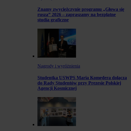
Znamy zwyciężczynie programu „Głowa się
rusza” 2026 – zapraszamy na bezpłatne
studia graficzne
Nagrody i wyróżnienia
Studentka USWPS Maria Komędera dołącza
do Rady Studentów przy Prezesie Polskiej
Agencji Kosmicznej