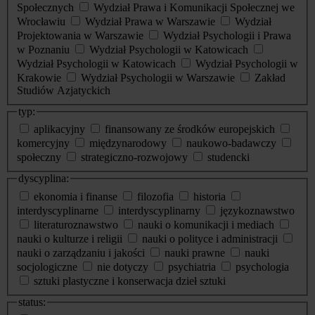
Społecznych
Wydział Prawa i Komunikacji Społecznej we
Wrocławiu
Wydział Prawa w Warszawie
Wydział
Projektowania w Warszawie
Wydział Psychologii i Prawa
w Poznaniu
Wydział Psychologii w Katowicach
Wydział Psychologii w Katowicach
Wydział Psychologii w
Krakowie
Wydział Psychologii w Warszawie
Zakład
Studiów Azjatyckich
typ:
aplikacyjny
finansowany ze środków europejskich
komercyjny
międzynarodowy
naukowo-badawczy
społeczny
strategiczno-rozwojowy
studencki
dyscyplina:
ekonomia i finanse
filozofia
historia
interdyscyplinarne
interdyscyplinarny
językoznawstwo
literaturoznawstwo
nauki o komunikacji i mediach
nauki o kulturze i religii
nauki o polityce i administracji
nauki o zarządzaniu i jakości
nauki prawne
nauki
socjologiczne
nie dotyczy
psychiatria
psychologia
sztuki plastyczne i konserwacja dzieł sztuki
status: