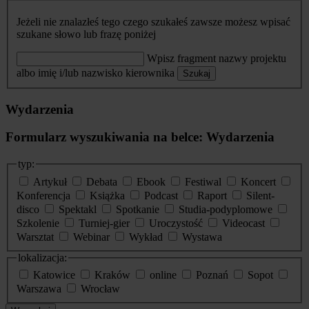
Jeżeli nie znalazłeś tego czego szukałeś zawsze możesz wpisać
szukane słowo lub frazę poniżej
Wpisz fragment nazwy projektu
albo imię i/lub nazwisko kierownika
Szukaj
Wydarzenia
Formularz wyszukiwania na belce: Wydarzenia
typ:
Artykuł
Debata
Ebook
Festiwal
Koncert
Konferencja
Książka
Podcast
Raport
Silent-
disco
Spektakl
Spotkanie
Studia-podyplomowe
Szkolenie
Turniej-gier
Uroczystość
Videocast
Warsztat
Webinar
Wykład
Wystawa
lokalizacja:
Katowice
Kraków
online
Poznań
Sopot
Warszawa
Wrocław