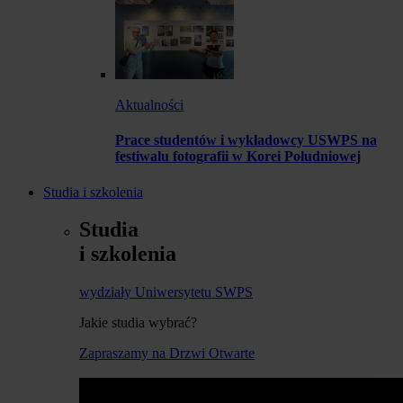
Aktualności
Prace studentów i wykładowcy USWPS na
festiwalu fotografii w Korei Południowej
Studia i szkolenia
Studia
i szkolenia
wydziały Uniwersytetu SWPS
Jakie studia wybrać?
Zapraszamy na Drzwi Otwarte