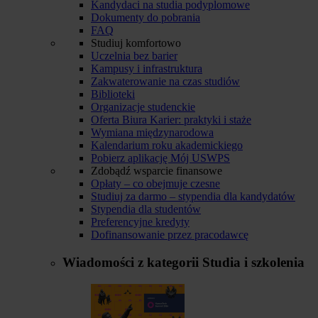
Kandydaci na studia podyplomowe
Dokumenty do pobrania
FAQ
Studiuj komfortowo
Uczelnia bez barier
Kampusy i infrastruktura
Zakwaterowanie na czas studiów
Biblioteki
Organizacje studenckie
Oferta Biura Karier: praktyki i staże
Wymiana międzynarodowa
Kalendarium roku akademickiego
Pobierz aplikację Mój USWPS
Zdobądź wsparcie finansowe
Opłaty – co obejmuje czesne
Studiuj za darmo – stypendia dla kandydatów
Stypendia dla studentów
Preferencyjne kredyty
Dofinansowanie przez pracodawcę
Wiadomości z kategorii
Studia i szkolenia