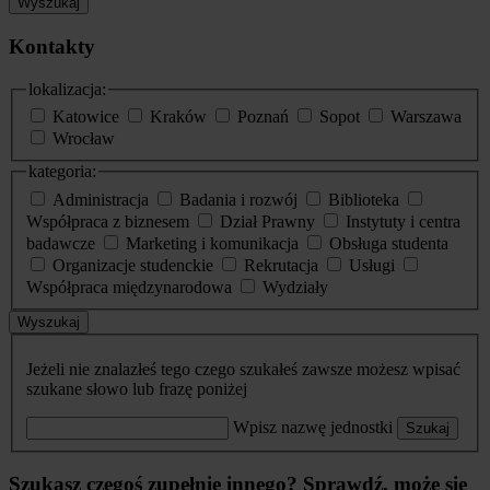
Wyszukaj
Kontakty
lokalizacja:
Katowice
Kraków
Poznań
Sopot
Warszawa
Wrocław
kategoria:
Administracja
Badania i rozwój
Biblioteka
Współpraca z biznesem
Dział Prawny
Instytuty i centra
badawcze
Marketing i komunikacja
Obsługa studenta
Organizacje studenckie
Rekrutacja
Usługi
Współpraca międzynarodowa
Wydziały
Wyszukaj
Jeżeli nie znalazłeś tego czego szukałeś zawsze możesz wpisać
szukane słowo lub frazę poniżej
Wpisz nazwę jednostki
Szukaj
Szukasz czegoś zupełnie innego? Sprawdź, może się