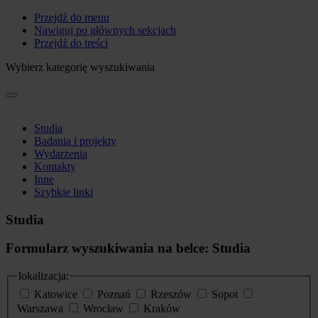
Przejdź do menu
Nawiguj po głównych sekcjach
Przejdź do treści
Wybierz kategorię wyszukiwania
Studia
Badania i projekty
Wydarzenia
Kontakty
Inne
Szybkie linki
Studia
Formularz wyszukiwania na belce: Studia
lokalizacja:
Katowice
Poznań
Rzeszów
Sopot
Warszawa
Wrocław
Kraków