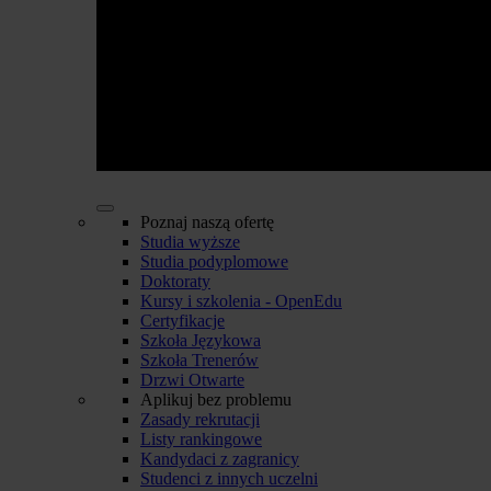
Poznaj naszą ofertę
Studia wyższe
Studia podyplomowe
Doktoraty
Kursy i szkolenia - OpenEdu
Certyfikacje
Szkoła Językowa
Szkoła Trenerów
Drzwi Otwarte
Aplikuj bez problemu
Zasady rekrutacji
Listy rankingowe
Kandydaci z zagranicy
Studenci z innych uczelni