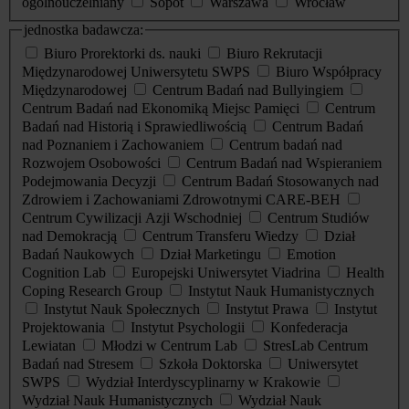
ogólnouczelniany
Sopot
Warszawa
Wrocław
jednostka badawcza:
Biuro Prorektorki ds. nauki
Biuro Rekrutacji
Międzynarodowej Uniwersytetu SWPS
Biuro Współpracy
Międzynarodowej
Centrum Badań nad Bullyingiem
Centrum Badań nad Ekonomiką Miejsc Pamięci
Centrum
Badań nad Historią i Sprawiedliwością
Centrum Badań
nad Poznaniem i Zachowaniem
Centrum badań nad
Rozwojem Osobowości
Centrum Badań nad Wspieraniem
Podejmowania Decyzji
Centrum Badań Stosowanych nad
Zdrowiem i Zachowaniami Zdrowotnymi CARE-BEH
Centrum Cywilizacji Azji Wschodniej
Centrum Studiów
nad Demokracją
Centrum Transferu Wiedzy
Dział
Badań Naukowych
Dział Marketingu
Emotion
Cognition Lab
Europejski Uniwersytet Viadrina
Health
Coping Research Group
Instytut Nauk Humanistycznych
Instytut Nauk Społecznych
Instytut Prawa
Instytut
Projektowania
Instytut Psychologii
Konfederacja
Lewiatan
Młodzi w Centrum Lab
StresLab Centrum
Badań nad Stresem
Szkoła Doktorska
Uniwersytet
SWPS
Wydział Interdyscyplinarny w Krakowie
Wydział Nauk Humanistycznych
Wydział Nauk