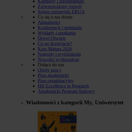
Kampusy i infrastruktura
Zrównoważony rozwój
Sojusz europejski ERUA
Co się u nas dzieje
Aktualności
Konferencje i seminaria
Wykłady i spotkania
Drzwi Otwarte
Co po licencjacie?
Kurs Matura 2026
Nagrody i wyróżnienia
Nowości wydawnicze
Dołącz do nas
Oferty pracy
Pion akademicki
Pion organizacyjny
HR Excellence in Research
Akademicki Program Stażowy
Wiadomości z kategorii
My, Uniwersytet