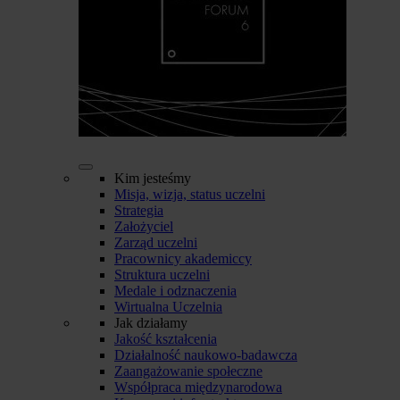
Kim jesteśmy
Misja, wizja, status uczelni
Strategia
Założyciel
Zarząd uczelni
Pracownicy akademiccy
Struktura uczelni
Medale i odznaczenia
Wirtualna Uczelnia
Jak działamy
Jakość kształcenia
Działalność naukowo-badawcza
Zaangażowanie społeczne
Współpraca międzynarodowa