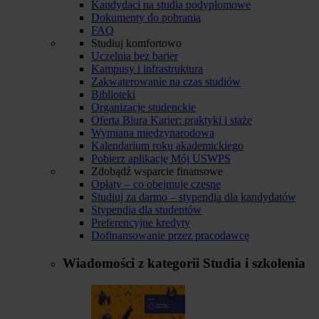
Kandydaci na studia podyplomowe
Dokumenty do pobrania
FAQ
Studiuj komfortowo
Uczelnia bez barier
Kampusy i infrastruktura
Zakwaterowanie na czas studiów
Biblioteki
Organizacje studenckie
Oferta Biura Karier: praktyki i staże
Wymiana międzynarodowa
Kalendarium roku akademickiego
Pobierz aplikację Mój USWPS
Zdobądź wsparcie finansowe
Opłaty – co obejmuje czesne
Studiuj za darmo – stypendia dla kandydatów
Stypendia dla studentów
Preferencyjne kredyty
Dofinansowanie przez pracodawcę
Wiadomości z kategorii
Studia i szkolenia