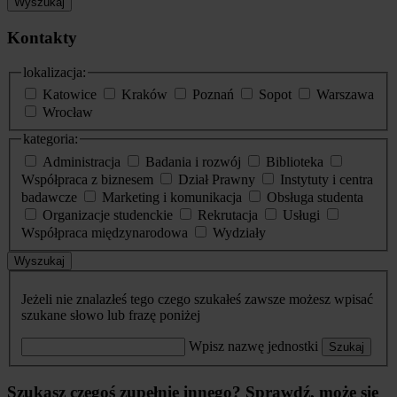
Wyszukaj
Kontakty
lokalizacja:
Katowice
Kraków
Poznań
Sopot
Warszawa
Wrocław
kategoria:
Administracja
Badania i rozwój
Biblioteka
Współpraca z biznesem
Dział Prawny
Instytuty i centra
badawcze
Marketing i komunikacja
Obsługa studenta
Organizacje studenckie
Rekrutacja
Usługi
Współpraca międzynarodowa
Wydziały
Wyszukaj
Jeżeli nie znalazłeś tego czego szukałeś zawsze możesz wpisać
szukane słowo lub frazę poniżej
Wpisz nazwę jednostki
Szukaj
Szukasz czegoś zupełnie innego? Sprawdź, może się