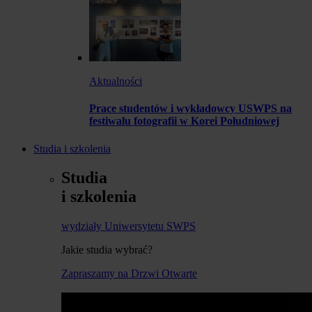
Aktualności
Prace studentów i wykładowcy USWPS na
festiwalu fotografii w Korei Południowej
Studia i szkolenia
Studia
i szkolenia
wydziały Uniwersytetu SWPS
Jakie studia wybrać?
Zapraszamy na Drzwi Otwarte