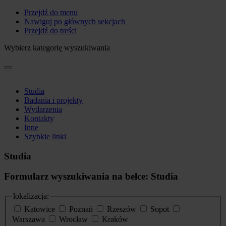
Przejdź do menu
Nawiguj po głównych sekcjach
Przejdź do treści
Wybierz kategorię wyszukiwania
Studia
Badania i projekty
Wydarzenia
Kontakty
Inne
Szybkie linki
Studia
Formularz wyszukiwania na belce: Studia
lokalizacja:
Katowice
Poznań
Rzeszów
Sopot
Warszawa
Wrocław
Kraków