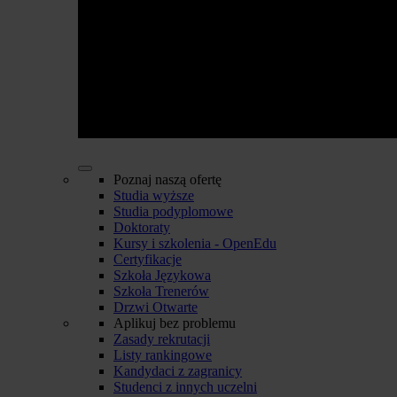
Poznaj naszą ofertę
Studia wyższe
Studia podyplomowe
Doktoraty
Kursy i szkolenia - OpenEdu
Certyfikacje
Szkoła Językowa
Szkoła Trenerów
Drzwi Otwarte
Aplikuj bez problemu
Zasady rekrutacji
Listy rankingowe
Kandydaci z zagranicy
Studenci z innych uczelni