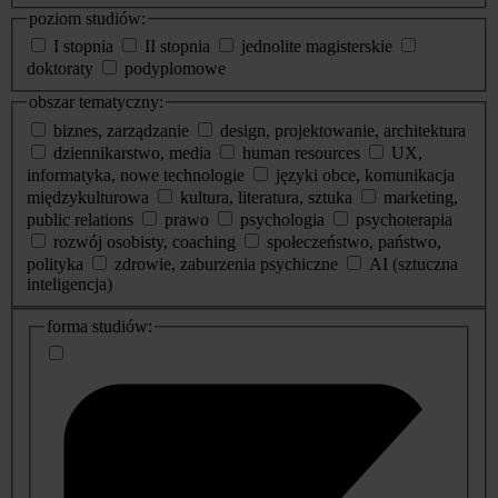
poziom studiów:
I stopnia
II stopnia
jednolite magisterskie
doktoraty
podyplomowe
obszar tematyczny:
biznes, zarządzanie
design, projektowanie, architektura
dziennikarstwo, media
human resources
UX,
informatyka, nowe technologie
języki obce, komunikacja
międzykulturowa
kultura, literatura, sztuka
marketing,
public relations
prawo
psychologia
psychoterapia
rozwój osobisty, coaching
społeczeństwo, państwo,
polityka
zdrowie, zaburzenia psychiczne
AI (sztuczna
inteligencja)
dodatkowe
forma studiów:
informacje
o
studiach