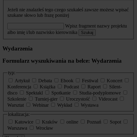
Jeżeli nie znalazłeś tego czego szukałeś zawsze możesz wpisać
szukane słowo lub frazę poniżej
Wpisz fragment nazwy projektu
albo imię i/lub nazwisko kierownika
Szukaj
Wydarzenia
Formularz wyszukiwania na belce: Wydarzenia
typ:
Artykuł
Debata
Ebook
Festiwal
Koncert
Konferencja
Książka
Podcast
Raport
Silent-
disco
Spektakl
Spotkanie
Studia-podyplomowe
Szkolenie
Turniej-gier
Uroczystość
Videocast
Warsztat
Webinar
Wykład
Wystawa
lokalizacja:
Katowice
Kraków
online
Poznań
Sopot
Warszawa
Wrocław