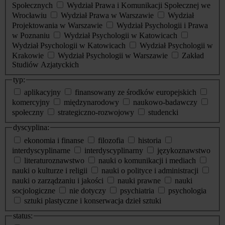
Społecznych
Wydział Prawa i Komunikacji Społecznej we
Wrocławiu
Wydział Prawa w Warszawie
Wydział
Projektowania w Warszawie
Wydział Psychologii i Prawa
w Poznaniu
Wydział Psychologii w Katowicach
Wydział Psychologii w Katowicach
Wydział Psychologii w
Krakowie
Wydział Psychologii w Warszawie
Zakład
Studiów Azjatyckich
typ:
aplikacyjny
finansowany ze środków europejskich
komercyjny
międzynarodowy
naukowo-badawczy
społeczny
strategiczno-rozwojowy
studencki
dyscyplina:
ekonomia i finanse
filozofia
historia
interdyscyplinarne
interdyscyplinarny
językoznawstwo
literaturoznawstwo
nauki o komunikacji i mediach
nauki o kulturze i religii
nauki o polityce i administracji
nauki o zarządzaniu i jakości
nauki prawne
nauki
socjologiczne
nie dotyczy
psychiatria
psychologia
sztuki plastyczne i konserwacja dzieł sztuki
status: