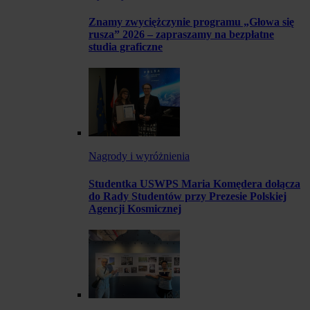
Znamy zwyciężczynie programu „Głowa się
rusza” 2026 – zapraszamy na bezpłatne
studia graficzne
Nagrody i wyróżnienia
Studentka USWPS Maria Komędera dołącza
do Rady Studentów przy Prezesie Polskiej
Agencji Kosmicznej