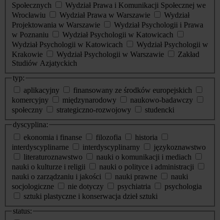
Społecznych
Wydział Prawa i Komunikacji Społecznej we
Wrocławiu
Wydział Prawa w Warszawie
Wydział
Projektowania w Warszawie
Wydział Psychologii i Prawa
w Poznaniu
Wydział Psychologii w Katowicach
Wydział Psychologii w Katowicach
Wydział Psychologii w
Krakowie
Wydział Psychologii w Warszawie
Zakład
Studiów Azjatyckich
typ:
aplikacyjny
finansowany ze środków europejskich
komercyjny
międzynarodowy
naukowo-badawczy
społeczny
strategiczno-rozwojowy
studencki
dyscyplina:
ekonomia i finanse
filozofia
historia
interdyscyplinarne
interdyscyplinarny
językoznawstwo
literaturoznawstwo
nauki o komunikacji i mediach
nauki o kulturze i religii
nauki o polityce i administracji
nauki o zarządzaniu i jakości
nauki prawne
nauki
socjologiczne
nie dotyczy
psychiatria
psychologia
sztuki plastyczne i konserwacja dzieł sztuki
status: