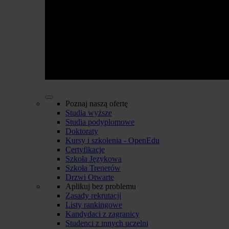
Poznaj naszą ofertę
Studia wyższe
Studia podyplomowe
Doktoraty
Kursy i szkolenia - OpenEdu
Certyfikacje
Szkoła Językowa
Szkoła Trenerów
Drzwi Otwarte
Aplikuj bez problemu
Zasady rekrutacji
Listy rankingowe
Kandydaci z zagranicy
Studenci z innych uczelni