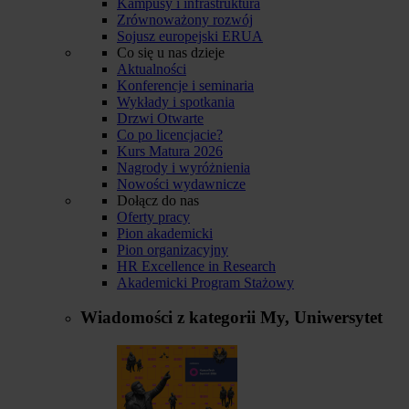
Kampusy i infrastruktura
Zrównoważony rozwój
Sojusz europejski ERUA
Co się u nas dzieje
Aktualności
Konferencje i seminaria
Wykłady i spotkania
Drzwi Otwarte
Co po licencjacie?
Kurs Matura 2026
Nagrody i wyróżnienia
Nowości wydawnicze
Dołącz do nas
Oferty pracy
Pion akademicki
Pion organizacyjny
HR Excellence in Research
Akademicki Program Stażowy
Wiadomości z kategorii
My, Uniwersytet