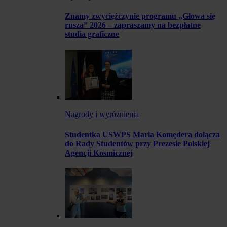
Znamy zwyciężczynie programu „Głowa się
rusza” 2026 – zapraszamy na bezpłatne
studia graficzne
Nagrody i wyróżnienia
Studentka USWPS Maria Komędera dołącza
do Rady Studentów przy Prezesie Polskiej
Agencji Kosmicznej