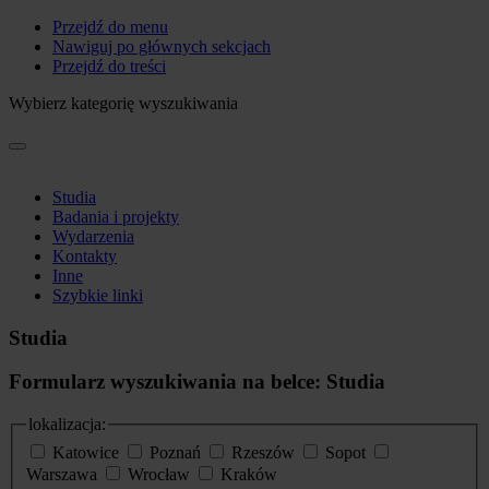
Przejdź do menu
Nawiguj po głównych sekcjach
Przejdź do treści
Wybierz kategorię wyszukiwania
Studia
Badania i projekty
Wydarzenia
Kontakty
Inne
Szybkie linki
Studia
Formularz wyszukiwania na belce: Studia
lokalizacja:
Katowice
Poznań
Rzeszów
Sopot
Warszawa
Wrocław
Kraków