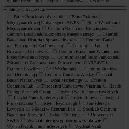
ogólnouczelniany
Sopot
Warszawa
Wrocław
jednostka badawcza:
Biuro Prorektorki ds. nauki
Biuro Rekrutacji
Międzynarodowej Uniwersytetu SWPS
Biuro Współpracy
Międzynarodowej
Centrum Badań nad Bullyingiem
Centrum Badań nad Ekonomiką Miejsc Pamięci
Centrum
Badań nad Historią i Sprawiedliwością
Centrum Badań
nad Poznaniem i Zachowaniem
Centrum badań nad
Rozwojem Osobowości
Centrum Badań nad Wspieraniem
Podejmowania Decyzji
Centrum Badań Stosowanych nad
Zdrowiem i Zachowaniami Zdrowotnymi CARE-BEH
Centrum Cywilizacji Azji Wschodniej
Centrum Studiów
nad Demokracją
Centrum Transferu Wiedzy
Dział
Badań Naukowych
Dział Marketingu
Emotion
Cognition Lab
Europejski Uniwersytet Viadrina
Health
Coping Research Group
Instytut Nauk Humanistycznych
Instytut Nauk Społecznych
Instytut Prawa
Instytut
Projektowania
Instytut Psychologii
Konfederacja
Lewiatan
Młodzi w Centrum Lab
StresLab Centrum
Badań nad Stresem
Szkoła Doktorska
Uniwersytet
SWPS
Wydział Interdyscyplinarny w Krakowie
Wydział Nauk Humanistycznych
Wydział Nauk