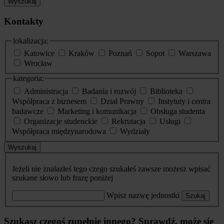
Wyszukaj
Kontakty
lokalizacja:
Katowice
Kraków
Poznań
Sopot
Warszawa
Wrocław
kategoria:
Administracja
Badania i rozwój
Biblioteka
Współpraca z biznesem
Dział Prawny
Instytuty i centra
badawcze
Marketing i komunikacja
Obsługa studenta
Organizacje studenckie
Rekrutacja
Usługi
Współpraca międzynarodowa
Wydziały
Wyszukaj
Jeżeli nie znalazłeś tego czego szukałeś zawsze możesz wpisać
szukane słowo lub frazę poniżej
Wpisz nazwę jednostki
Szukaj
Szukasz czegoś zupełnie innego? Sprawdź, może się