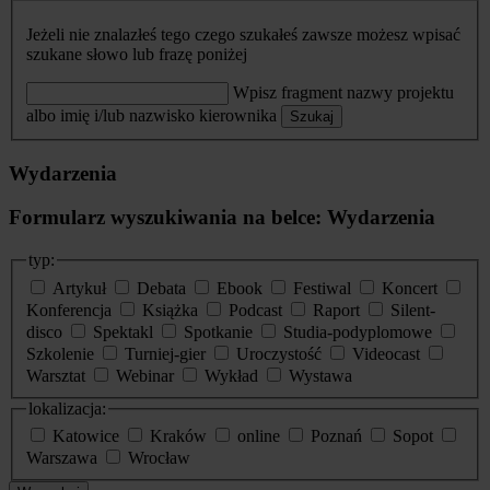
Jeżeli nie znalazłeś tego czego szukałeś zawsze możesz wpisać
szukane słowo lub frazę poniżej
Wpisz fragment nazwy projektu
albo imię i/lub nazwisko kierownika
Szukaj
Wydarzenia
Formularz wyszukiwania na belce: Wydarzenia
typ:
Artykuł
Debata
Ebook
Festiwal
Koncert
Konferencja
Książka
Podcast
Raport
Silent-
disco
Spektakl
Spotkanie
Studia-podyplomowe
Szkolenie
Turniej-gier
Uroczystość
Videocast
Warsztat
Webinar
Wykład
Wystawa
lokalizacja:
Katowice
Kraków
online
Poznań
Sopot
Warszawa
Wrocław