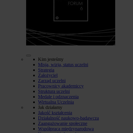
Kim jesteśmy
Misja, wizja, status uczelni
Strategia
Założyciel
Zarząd uczelni
Pracownicy akademiccy
Struktura uczelni
Medale i odznaczenia
Wirtualna Uczelnia
Jak działamy
Jakość kształcenia
Działalność naukowo-badawcza
Zaangażowanie społeczne
Współpraca międzynarodowa