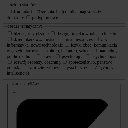
poziom studiów:
I stopnia
II stopnia
jednolite magisterskie
doktoraty
podyplomowe
obszar tematyczny:
biznes, zarządzanie
design, projektowanie, architektura
dziennikarstwo, media
human resources
UX,
informatyka, nowe technologie
języki obce, komunikacja
międzykulturowa
kultura, literatura, sztuka
marketing,
public relations
prawo
psychologia
psychoterapia
rozwój osobisty, coaching
społeczeństwo, państwo,
polityka
zdrowie, zaburzenia psychiczne
AI (sztuczna
inteligencja)
dodatkowe
forma studiów:
informacje
o
studiach