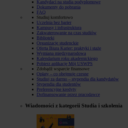
Kandydaci na studia podyplomowe
Dokumenty do pobrania
FAQ
Studiuj komfortowo
Uczelnia bez barier
Kampusy i infrastruktura
Zakwaterowanie na czas studiów
Biblioteki
Organizacje studenckie
Oferta Biura Karier: praktyki i staże
Wymiana międzynarodowa
Kalendarium roku akademickiego
Pobierz aplikację Mój USWPS
Zdobądź wsparcie finansowe
Opłaty – co obejmuje czesne
Studiuj za darmo – stypendia dla kandydatów
Stypendia dla studentów
Preferencyjne kredyty
Dofinansowanie przez pracodawcę
Wiadomości z kategorii
Studia i szkolenia