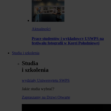
Aktualności
Prace studentów i wykładowcy USWPS na
festiwalu fotografii w Korei Południowej
Studia i szkolenia
Studia
i szkolenia
wydziały Uniwersytetu SWPS
Jakie studia wybrać?
Zapraszamy na Drzwi Otwarte