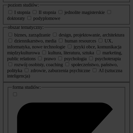
poziom studiów:
I stopnia
II stopnia
jednolite magisterskie
doktoraty
podyplomowe
obszar tematyczny:
biznes, zarządzanie
design, projektowanie, architektura
dziennikarstwo, media
human resources
UX,
informatyka, nowe technologie
języki obce, komunikacja
międzykulturowa
kultura, literatura, sztuka
marketing,
public relations
prawo
psychologia
psychoterapia
rozwój osobisty, coaching
społeczeństwo, państwo,
polityka
zdrowie, zaburzenia psychiczne
AI (sztuczna
inteligencja)
dodatkowe
forma studiów:
informacje
o
studiach