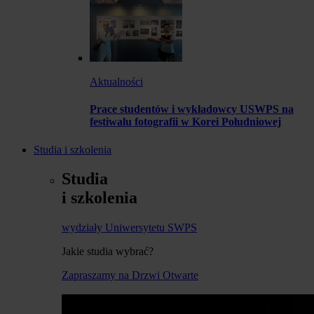
Aktualności
Prace studentów i wykładowcy USWPS na
festiwalu fotografii w Korei Południowej
Studia i szkolenia
Studia
i szkolenia
wydziały Uniwersytetu SWPS
Jakie studia wybrać?
Zapraszamy na Drzwi Otwarte