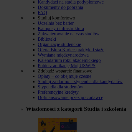
Kandydaci na studia podyplomowe
Dokumenty do pobrania
FAQ
Studiuj komfortowo
Uczelnia bez barier
Kampusy i infrastruktura
Zakwaterowanie na czas studiów
Biblioteki
Organizacje studenckie
Oferta Biura Karier: praktyki i staże
Wymiana międzynarodowa
Kalendarium roku akademickiego
Pobierz aplikację Mój USWPS
Zdobądź wsparcie finansowe
Opłaty – co obejmuje czesne
Studiuj za darmo – stypendia dla kandydatów
Stypendia dla studentów
Preferencyjne kredyty
Dofinansowanie przez pracodawcę
Wiadomości z kategorii
Studia i szkolenia