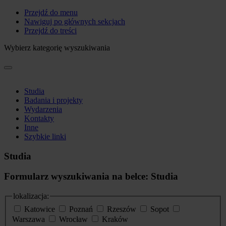
Przejdź do menu
Nawiguj po głównych sekcjach
Przejdź do treści
Wybierz kategorię wyszukiwania
Studia
Badania i projekty
Wydarzenia
Kontakty
Inne
Szybkie linki
Studia
Formularz wyszukiwania na belce: Studia
lokalizacja:
Katowice
Poznań
Rzeszów
Sopot
Warszawa
Wrocław
Kraków