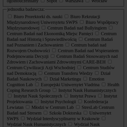
ogólnouczelniany
Sopot
Warszawa
Wrocław
jednostka badawcza:
Biuro Prorektorki ds. nauki
Biuro Rekrutacji
Międzynarodowej Uniwersytetu SWPS
Biuro Współpracy
Międzynarodowej
Centrum Badań nad Bullyingiem
Centrum Badań nad Ekonomiką Miejsc Pamięci
Centrum
Badań nad Historią i Sprawiedliwością
Centrum Badań
nad Poznaniem i Zachowaniem
Centrum badań nad
Rozwojem Osobowości
Centrum Badań nad Wspieraniem
Podejmowania Decyzji
Centrum Badań Stosowanych nad
Zdrowiem i Zachowaniami Zdrowotnymi CARE-BEH
Centrum Cywilizacji Azji Wschodniej
Centrum Studiów
nad Demokracją
Centrum Transferu Wiedzy
Dział
Badań Naukowych
Dział Marketingu
Emotion
Cognition Lab
Europejski Uniwersytet Viadrina
Health
Coping Research Group
Instytut Nauk Humanistycznych
Instytut Nauk Społecznych
Instytut Prawa
Instytut
Projektowania
Instytut Psychologii
Konfederacja
Lewiatan
Młodzi w Centrum Lab
StresLab Centrum
Badań nad Stresem
Szkoła Doktorska
Uniwersytet
SWPS
Wydział Interdyscyplinarny w Krakowie
Wydział Nauk Humanistycznych
Wydział Nauk