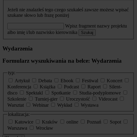
Jeżeli nie znalazłeś tego czego szukałeś zawsze możesz wpisać
szukane słowo lub frazę poniżej
Wpisz fragment nazwy projektu
albo imię i/lub nazwisko kierownika
Szukaj
Wydarzenia
Formularz wyszukiwania na belce: Wydarzenia
typ:
Artykuł
Debata
Ebook
Festiwal
Koncert
Konferencja
Książka
Podcast
Raport
Silent-
disco
Spektakl
Spotkanie
Studia-podyplomowe
Szkolenie
Turniej-gier
Uroczystość
Videocast
Warsztat
Webinar
Wykład
Wystawa
lokalizacja:
Katowice
Kraków
online
Poznań
Sopot
Warszawa
Wrocław