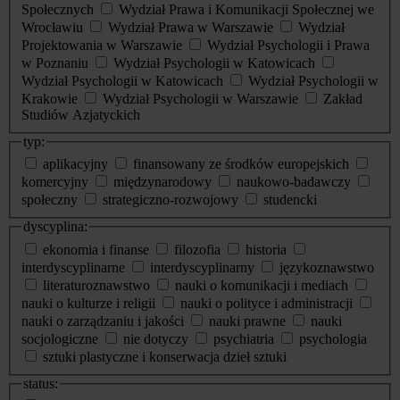
Społecznych
Wydział Prawa i Komunikacji Społecznej we
Wrocławiu
Wydział Prawa w Warszawie
Wydział
Projektowania w Warszawie
Wydział Psychologii i Prawa
w Poznaniu
Wydział Psychologii w Katowicach
Wydział Psychologii w Katowicach
Wydział Psychologii w
Krakowie
Wydział Psychologii w Warszawie
Zakład
Studiów Azjatyckich
typ:
aplikacyjny
finansowany ze środków europejskich
komercyjny
międzynarodowy
naukowo-badawczy
społeczny
strategiczno-rozwojowy
studencki
dyscyplina:
ekonomia i finanse
filozofia
historia
interdyscyplinarne
interdyscyplinarny
językoznawstwo
literaturoznawstwo
nauki o komunikacji i mediach
nauki o kulturze i religii
nauki o polityce i administracji
nauki o zarządzaniu i jakości
nauki prawne
nauki
socjologiczne
nie dotyczy
psychiatria
psychologia
sztuki plastyczne i konserwacja dzieł sztuki
status: