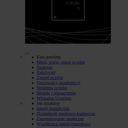
Kim jesteśmy
Misja, wizja, status uczelni
Strategia
Założyciel
Zarząd uczelni
Pracownicy akademiccy
Struktura uczelni
Medale i odznaczenia
Wirtualna Uczelnia
Jak działamy
Jakość kształcenia
Działalność naukowo-badawcza
Zaangażowanie społeczne
Współpraca międzynarodowa