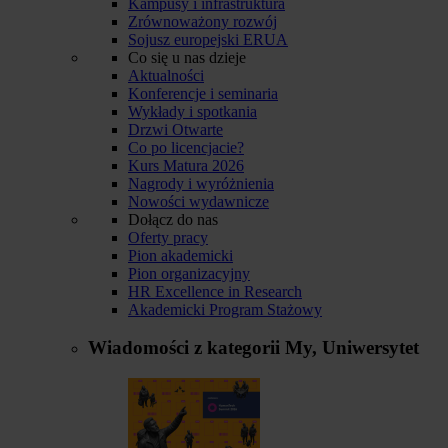
Kampusy i infrastruktura
Zrównoważony rozwój
Sojusz europejski ERUA
Co się u nas dzieje
Aktualności
Konferencje i seminaria
Wykłady i spotkania
Drzwi Otwarte
Co po licencjacie?
Kurs Matura 2026
Nagrody i wyróżnienia
Nowości wydawnicze
Dołącz do nas
Oferty pracy
Pion akademicki
Pion organizacyjny
HR Excellence in Research
Akademicki Program Stażowy
Wiadomości z kategorii
My, Uniwersytet