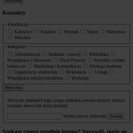
Wyszukaj
Kontakty
lokalizacja:
Katowice
Kraków
Poznań
Sopot
Warszawa
Wrocław
kategoria:
Administracja
Badania i rozwój
Biblioteka
Współpraca z biznesem
Dział Prawny
Instytuty i centra
badawcze
Marketing i komunikacja
Obsługa studenta
Organizacje studenckie
Rekrutacja
Usługi
Współpraca międzynarodowa
Wydziały
Wyszukaj
Jeżeli nie znalazłeś tego czego szukałeś zawsze możesz wpisać
szukane słowo lub frazę poniżej
Wpisz nazwę jednostki
Szukaj
Szukasz czegoś zupełnie innego? Sprawdź, może się