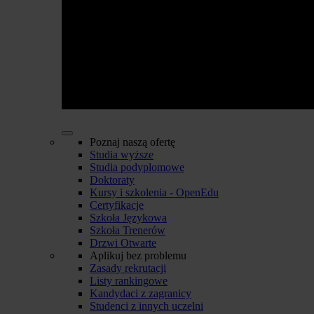
Poznaj naszą ofertę
Studia wyższe
Studia podyplomowe
Doktoraty
Kursy i szkolenia - OpenEdu
Certyfikacje
Szkoła Językowa
Szkoła Trenerów
Drzwi Otwarte
Aplikuj bez problemu
Zasady rekrutacji
Listy rankingowe
Kandydaci z zagranicy
Studenci z innych uczelni