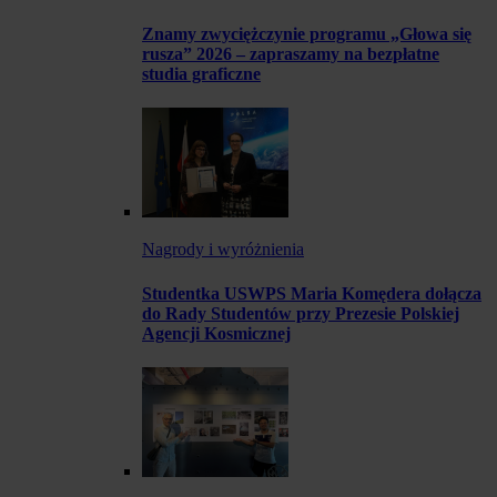
Znamy zwyciężczynie programu „Głowa się
rusza” 2026 – zapraszamy na bezpłatne
studia graficzne
Nagrody i wyróżnienia
Studentka USWPS Maria Komędera dołącza
do Rady Studentów przy Prezesie Polskiej
Agencji Kosmicznej