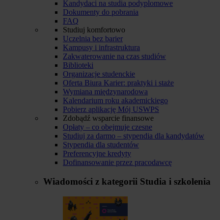
Kandydaci na studia podyplomowe
Dokumenty do pobrania
FAQ
Studiuj komfortowo
Uczelnia bez barier
Kampusy i infrastruktura
Zakwaterowanie na czas studiów
Biblioteki
Organizacje studenckie
Oferta Biura Karier: praktyki i staże
Wymiana międzynarodowa
Kalendarium roku akademickiego
Pobierz aplikację Mój USWPS
Zdobądź wsparcie finansowe
Opłaty – co obejmuje czesne
Studiuj za darmo – stypendia dla kandydatów
Stypendia dla studentów
Preferencyjne kredyty
Dofinansowanie przez pracodawcę
Wiadomości z kategorii
Studia i szkolenia