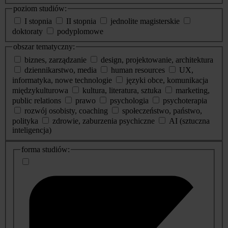
poziom studiów:
I stopnia
II stopnia
jednolite magisterskie
doktoraty
podyplomowe
obszar tematyczny:
biznes, zarządzanie
design, projektowanie, architektura
dziennikarstwo, media
human resources
UX,
informatyka, nowe technologie
języki obce, komunikacja
międzykulturowa
kultura, literatura, sztuka
marketing,
public relations
prawo
psychologia
psychoterapia
rozwój osobisty, coaching
społeczeństwo, państwo,
polityka
zdrowie, zaburzenia psychiczne
AI (sztuczna
inteligencja)
dodatkowe
forma studiów:
informacje
o
studiach