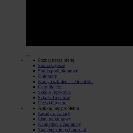
Poznaj naszą ofertę
Studia wyższe
Studia podyplomowe
Doktoraty
Kursy i szkolenia - OpenEdu
Certyfikacje
Szkoła Językowa
Szkoła Trenerów
Drzwi Otwarte
Aplikuj bez problemu
Zasady rekrutacji
Listy rankingowe
Kandydaci z zagranicy
Studenci z innych uczelni