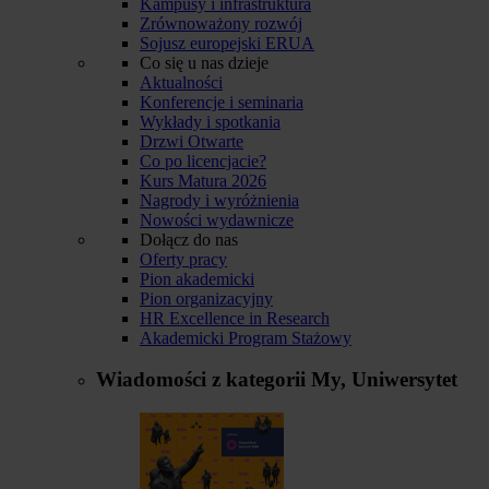
Kampusy i infrastruktura
Zrównoważony rozwój
Sojusz europejski ERUA
Co się u nas dzieje
Aktualności
Konferencje i seminaria
Wykłady i spotkania
Drzwi Otwarte
Co po licencjacie?
Kurs Matura 2026
Nagrody i wyróżnienia
Nowości wydawnicze
Dołącz do nas
Oferty pracy
Pion akademicki
Pion organizacyjny
HR Excellence in Research
Akademicki Program Stażowy
Wiadomości z kategorii
My, Uniwersytet