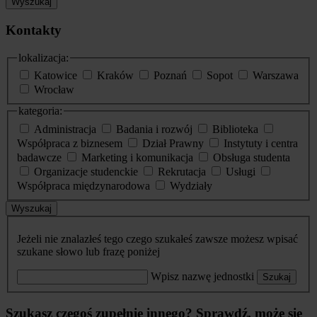
Wyszukaj
Kontakty
lokalizacja:
Katowice
Kraków
Poznań
Sopot
Warszawa
Wrocław
kategoria:
Administracja
Badania i rozwój
Biblioteka
Współpraca z biznesem
Dział Prawny
Instytuty i centra
badawcze
Marketing i komunikacja
Obsługa studenta
Organizacje studenckie
Rekrutacja
Usługi
Współpraca międzynarodowa
Wydziały
Wyszukaj
Jeżeli nie znalazłeś tego czego szukałeś zawsze możesz wpisać
szukane słowo lub frazę poniżej
Wpisz nazwę jednostki
Szukaj
Szukasz czegoś zupełnie innego? Sprawdź, może się