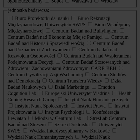
ogólnouczelniany
Sopot
Warszawa
Wrocław
jednostka badawcza:
Biuro Prorektorki ds. nauki
Biuro Rekrutacji
Międzynarodowej Uniwersytetu SWPS
Biuro Współpracy
Międzynarodowej
Centrum Badań nad Bullyingiem
Centrum Badań nad Ekonomiką Miejsc Pamięci
Centrum
Badań nad Historią i Sprawiedliwością
Centrum Badań
nad Poznaniem i Zachowaniem
Centrum badań nad
Rozwojem Osobowości
Centrum Badań nad Wspieraniem
Podejmowania Decyzji
Centrum Badań Stosowanych nad
Zdrowiem i Zachowaniami Zdrowotnymi CARE-BEH
Centrum Cywilizacji Azji Wschodniej
Centrum Studiów
nad Demokracją
Centrum Transferu Wiedzy
Dział
Badań Naukowych
Dział Marketingu
Emotion
Cognition Lab
Europejski Uniwersytet Viadrina
Health
Coping Research Group
Instytut Nauk Humanistycznych
Instytut Nauk Społecznych
Instytut Prawa
Instytut
Projektowania
Instytut Psychologii
Konfederacja
Lewiatan
Młodzi w Centrum Lab
StresLab Centrum
Badań nad Stresem
Szkoła Doktorska
Uniwersytet
SWPS
Wydział Interdyscyplinarny w Krakowie
Wydział Nauk Humanistycznych
Wydział Nauk