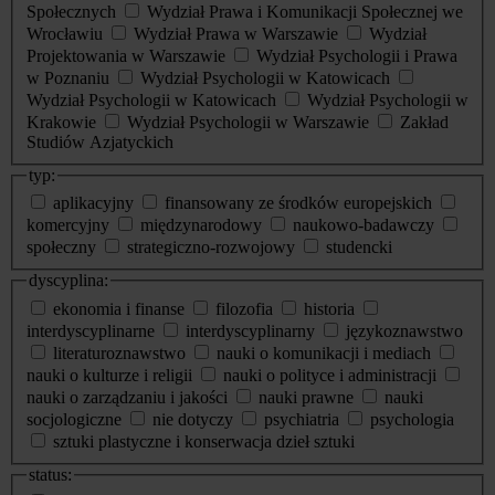
Społecznych
Wydział Prawa i Komunikacji Społecznej we
Wrocławiu
Wydział Prawa w Warszawie
Wydział
Projektowania w Warszawie
Wydział Psychologii i Prawa
w Poznaniu
Wydział Psychologii w Katowicach
Wydział Psychologii w Katowicach
Wydział Psychologii w
Krakowie
Wydział Psychologii w Warszawie
Zakład
Studiów Azjatyckich
typ:
aplikacyjny
finansowany ze środków europejskich
komercyjny
międzynarodowy
naukowo-badawczy
społeczny
strategiczno-rozwojowy
studencki
dyscyplina:
ekonomia i finanse
filozofia
historia
interdyscyplinarne
interdyscyplinarny
językoznawstwo
literaturoznawstwo
nauki o komunikacji i mediach
nauki o kulturze i religii
nauki o polityce i administracji
nauki o zarządzaniu i jakości
nauki prawne
nauki
socjologiczne
nie dotyczy
psychiatria
psychologia
sztuki plastyczne i konserwacja dzieł sztuki
status: