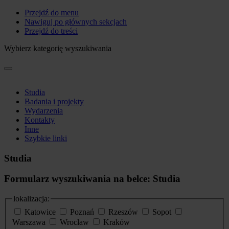
Przejdź do menu
Nawiguj po głównych sekcjach
Przejdź do treści
Wybierz kategorię wyszukiwania
Studia
Badania i projekty
Wydarzenia
Kontakty
Inne
Szybkie linki
Studia
Formularz wyszukiwania na belce: Studia
lokalizacja:
Katowice
Poznań
Rzeszów
Sopot
Warszawa
Wrocław
Kraków