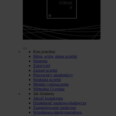
Kim jesteśmy
Misja, wizja, status uczelni
Strategia
Założyciel
Zarząd uczelni
Pracownicy akademiccy
Struktura uczelni
Medale i odznaczenia
Wirtualna Uczelnia
Jak działamy
Jakość kształcenia
Działalność naukowo-badawcza
Zaangażowanie społeczne
Współpraca międzynarodowa