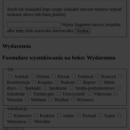
Jeżeli nie znalazłeś tego czego szukałeś zawsze możesz wpisać
szukane słowo lub frazę poniżej
Wpisz fragment nazwy projektu
albo imię i/lub nazwisko kierownika
Szukaj
Wydarzenia
Formularz wyszukiwania na belce: Wydarzenia
typ:
Artykuł
Debata
Ebook
Festiwal
Koncert
Konferencja
Książka
Podcast
Raport
Silent-
disco
Spektakl
Spotkanie
Studia-podyplomowe
Szkolenie
Turniej-gier
Uroczystość
Videocast
Warsztat
Webinar
Wykład
Wystawa
lokalizacja:
Katowice
Kraków
online
Poznań
Sopot
Warszawa
Wrocław