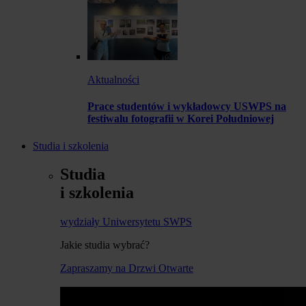
Aktualności
Prace studentów i wykładowcy USWPS na
festiwalu fotografii w Korei Południowej
Studia i szkolenia
Studia
i szkolenia
wydziały Uniwersytetu SWPS
Jakie studia wybrać?
Zapraszamy na Drzwi Otwarte