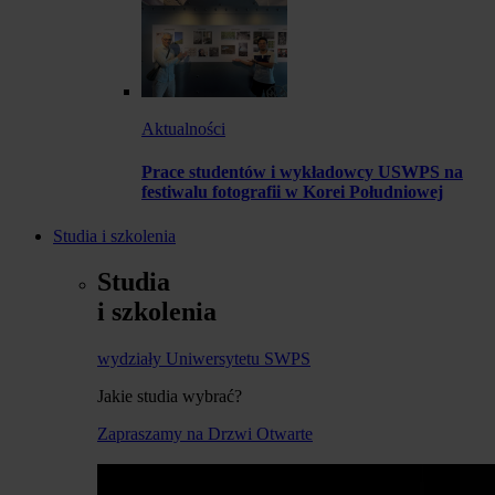
Aktualności
Prace studentów i wykładowcy USWPS na
festiwalu fotografii w Korei Południowej
Studia i szkolenia
Studia
i szkolenia
wydziały Uniwersytetu SWPS
Jakie studia wybrać?
Zapraszamy na Drzwi Otwarte