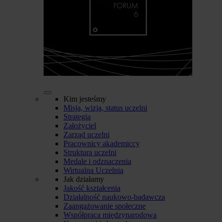
Kim jesteśmy
Misja, wizja, status uczelni
Strategia
Założyciel
Zarząd uczelni
Pracownicy akademiccy
Struktura uczelni
Medale i odznaczenia
Wirtualna Uczelnia
Jak działamy
Jakość kształcenia
Działalność naukowo-badawcza
Zaangażowanie społeczne
Współpraca międzynarodowa