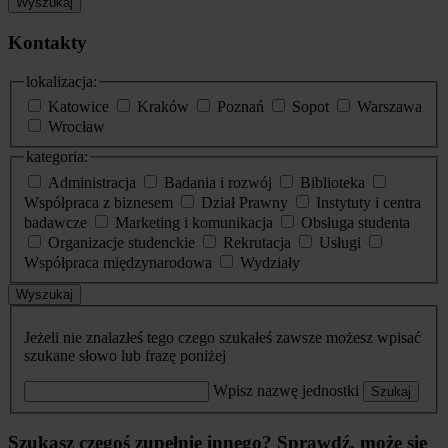
Wyszukaj
Kontakty
lokalizacja:
Katowice
Kraków
Poznań
Sopot
Warszawa
Wrocław
kategoria:
Administracja
Badania i rozwój
Biblioteka
Współpraca z biznesem
Dział Prawny
Instytuty i centra
badawcze
Marketing i komunikacja
Obsługa studenta
Organizacje studenckie
Rekrutacja
Usługi
Współpraca międzynarodowa
Wydziały
Wyszukaj
Jeżeli nie znalazłeś tego czego szukałeś zawsze możesz wpisać
szukane słowo lub frazę poniżej
Wpisz nazwę jednostki
Szukaj
Szukasz czegoś zupełnie innego? Sprawdź, może się