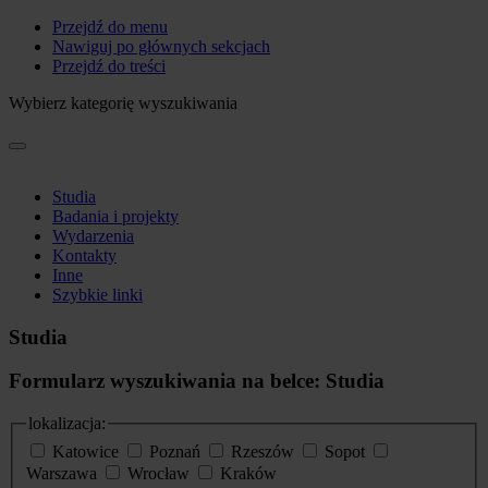
Przejdź do menu
Nawiguj po głównych sekcjach
Przejdź do treści
Wybierz kategorię wyszukiwania
Studia
Badania i projekty
Wydarzenia
Kontakty
Inne
Szybkie linki
Studia
Formularz wyszukiwania na belce: Studia
lokalizacja:
Katowice
Poznań
Rzeszów
Sopot
Warszawa
Wrocław
Kraków