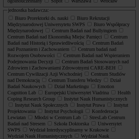
ogólnouczelniany
Sopot
Warszawa
Wrocław
jednostka badawcza:
Biuro Prorektorki ds. nauki
Biuro Rekrutacji
Międzynarodowej Uniwersytetu SWPS
Biuro Współpracy
Międzynarodowej
Centrum Badań nad Bullyingiem
Centrum Badań nad Ekonomiką Miejsc Pamięci
Centrum
Badań nad Historią i Sprawiedliwością
Centrum Badań
nad Poznaniem i Zachowaniem
Centrum badań nad
Rozwojem Osobowości
Centrum Badań nad Wspieraniem
Podejmowania Decyzji
Centrum Badań Stosowanych nad
Zdrowiem i Zachowaniami Zdrowotnymi CARE-BEH
Centrum Cywilizacji Azji Wschodniej
Centrum Studiów
nad Demokracją
Centrum Transferu Wiedzy
Dział
Badań Naukowych
Dział Marketingu
Emotion
Cognition Lab
Europejski Uniwersytet Viadrina
Health
Coping Research Group
Instytut Nauk Humanistycznych
Instytut Nauk Społecznych
Instytut Prawa
Instytut
Projektowania
Instytut Psychologii
Konfederacja
Lewiatan
Młodzi w Centrum Lab
StresLab Centrum
Badań nad Stresem
Szkoła Doktorska
Uniwersytet
SWPS
Wydział Interdyscyplinarny w Krakowie
Wydział Nauk Humanistycznych
Wydział Nauk