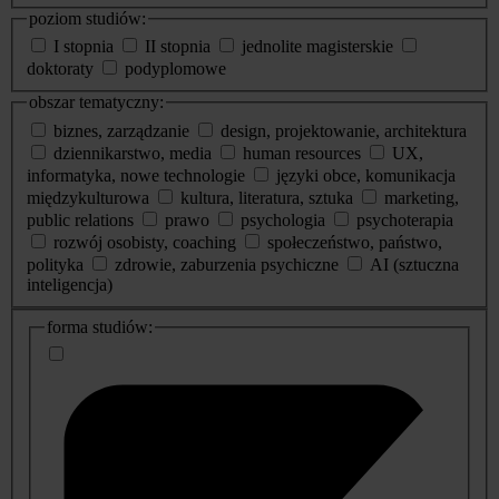
poziom studiów:
I stopnia
II stopnia
jednolite magisterskie
doktoraty
podyplomowe
obszar tematyczny:
biznes, zarządzanie
design, projektowanie, architektura
dziennikarstwo, media
human resources
UX,
informatyka, nowe technologie
języki obce, komunikacja
międzykulturowa
kultura, literatura, sztuka
marketing,
public relations
prawo
psychologia
psychoterapia
rozwój osobisty, coaching
społeczeństwo, państwo,
polityka
zdrowie, zaburzenia psychiczne
AI (sztuczna
inteligencja)
dodatkowe
forma studiów:
informacje
o
studiach