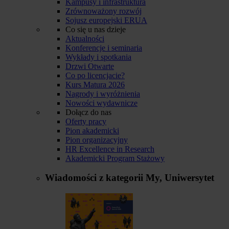
Kampusy i infrastruktura
Zrównoważony rozwój
Sojusz europejski ERUA
Co się u nas dzieje
Aktualności
Konferencje i seminaria
Wykłady i spotkania
Drzwi Otwarte
Co po licencjacie?
Kurs Matura 2026
Nagrody i wyróżnienia
Nowości wydawnicze
Dołącz do nas
Oferty pracy
Pion akademicki
Pion organizacyjny
HR Excellence in Research
Akademicki Program Stażowy
Wiadomości z kategorii
My, Uniwersytet