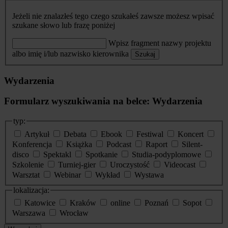
Jeżeli nie znalazłeś tego czego szukałeś zawsze możesz wpisać
szukane słowo lub frazę poniżej
Wpisz fragment nazwy projektu
albo imię i/lub nazwisko kierownika
Szukaj
Wydarzenia
Formularz wyszukiwania na belce: Wydarzenia
typ:
Artykuł
Debata
Ebook
Festiwal
Koncert
Konferencja
Książka
Podcast
Raport
Silent-
disco
Spektakl
Spotkanie
Studia-podyplomowe
Szkolenie
Turniej-gier
Uroczystość
Videocast
Warsztat
Webinar
Wykład
Wystawa
lokalizacja:
Katowice
Kraków
online
Poznań
Sopot
Warszawa
Wrocław