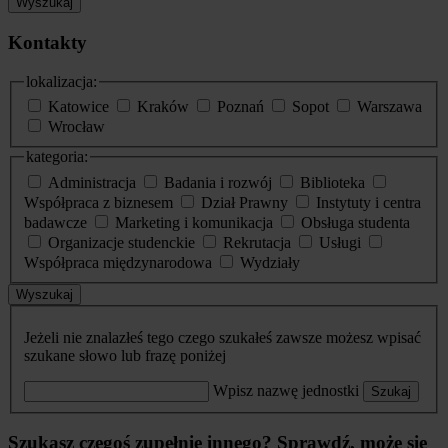
Wyszukaj
Kontakty
lokalizacja:
Katowice
Kraków
Poznań
Sopot
Warszawa
Wrocław
kategoria:
Administracja
Badania i rozwój
Biblioteka
Współpraca z biznesem
Dział Prawny
Instytuty i centra
badawcze
Marketing i komunikacja
Obsługa studenta
Organizacje studenckie
Rekrutacja
Usługi
Współpraca międzynarodowa
Wydziały
Wyszukaj
Jeżeli nie znalazłeś tego czego szukałeś zawsze możesz wpisać
szukane słowo lub frazę poniżej
Wpisz nazwę jednostki
Szukaj
Szukasz czegoś zupełnie innego? Sprawdź, może się