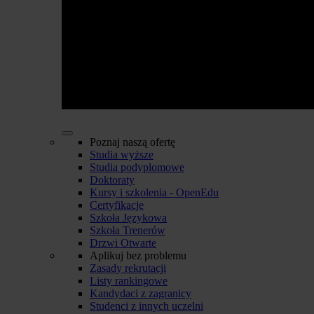
Poznaj naszą ofertę
Studia wyższe
Studia podyplomowe
Doktoraty
Kursy i szkolenia - OpenEdu
Certyfikacje
Szkoła Językowa
Szkoła Trenerów
Drzwi Otwarte
Aplikuj bez problemu
Zasady rekrutacji
Listy rankingowe
Kandydaci z zagranicy
Studenci z innych uczelni