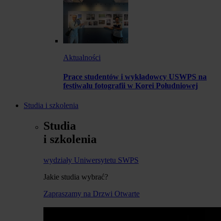
Aktualności
Prace studentów i wykładowcy USWPS na
festiwalu fotografii w Korei Południowej
Studia i szkolenia
Studia
i szkolenia
wydziały Uniwersytetu SWPS
Jakie studia wybrać?
Zapraszamy na Drzwi Otwarte