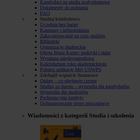
Kandydaci na studia podyplomowe
Dokumenty do pobrania
FAQ
Studiuj komfortowo
Uczelnia bez barier
Kampusy i infrastruktura
Zakwaterowanie na czas studiów
Biblioteki
Organizacje studenckie
Oferta Biura Karier: praktyki i staże
Wymiana międzynarodowa
Kalendarium roku akademickiego
Pobierz aplikację Mój USWPS
Zdobądź wsparcie finansowe
Opłaty – co obejmuje czesne
Studiuj za darmo – stypendia dla kandydatów
Stypendia dla studentów
Preferencyjne kredyty
Dofinansowanie przez pracodawcę
Wiadomości z kategorii
Studia i szkolenia