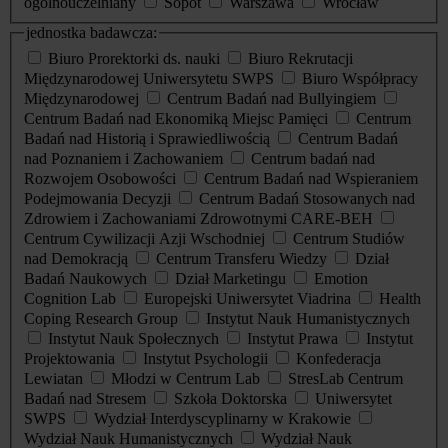
ogólnouczelniany
Sopot
Warszawa
Wrocław
jednostka badawcza:
Biuro Prorektorki ds. nauki
Biuro Rekrutacji
Międzynarodowej Uniwersytetu SWPS
Biuro Współpracy
Międzynarodowej
Centrum Badań nad Bullyingiem
Centrum Badań nad Ekonomiką Miejsc Pamięci
Centrum
Badań nad Historią i Sprawiedliwością
Centrum Badań
nad Poznaniem i Zachowaniem
Centrum badań nad
Rozwojem Osobowości
Centrum Badań nad Wspieraniem
Podejmowania Decyzji
Centrum Badań Stosowanych nad
Zdrowiem i Zachowaniami Zdrowotnymi CARE-BEH
Centrum Cywilizacji Azji Wschodniej
Centrum Studiów
nad Demokracją
Centrum Transferu Wiedzy
Dział
Badań Naukowych
Dział Marketingu
Emotion
Cognition Lab
Europejski Uniwersytet Viadrina
Health
Coping Research Group
Instytut Nauk Humanistycznych
Instytut Nauk Społecznych
Instytut Prawa
Instytut
Projektowania
Instytut Psychologii
Konfederacja
Lewiatan
Młodzi w Centrum Lab
StresLab Centrum
Badań nad Stresem
Szkoła Doktorska
Uniwersytet
SWPS
Wydział Interdyscyplinarny w Krakowie
Wydział Nauk Humanistycznych
Wydział Nauk