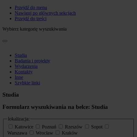
Przejdź do menu
Nawiguj po głównych sekcjach
Przejdź do treści
Wybierz kategorię wyszukiwania
Studia
Badania i projekty
Wydarzenia
Kontakty
Inne
Szybkie linki
Studia
Formularz wyszukiwania na belce: Studia
lokalizacja:
Katowice
Poznań
Rzeszów
Sopot
Warszawa
Wrocław
Kraków