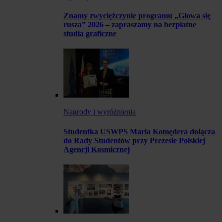
Znamy zwyciężczynie programu „Głowa się
rusza” 2026 – zapraszamy na bezpłatne
studia graficzne
Nagrody i wyróżnienia
Studentka USWPS Maria Komędera dołącza
do Rady Studentów przy Prezesie Polskiej
Agencji Kosmicznej