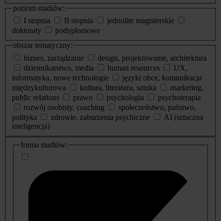
poziom studiów:
I stopnia
II stopnia
jednolite magisterskie
doktoraty
podyplomowe
obszar tematyczny:
biznes, zarządzanie
design, projektowanie, architektura
dziennikarstwo, media
human resources
UX,
informatyka, nowe technologie
języki obce, komunikacja
międzykulturowa
kultura, literatura, sztuka
marketing,
public relations
prawo
psychologia
psychoterapia
rozwój osobisty, coaching
społeczeństwo, państwo,
polityka
zdrowie, zaburzenia psychiczne
AI (sztuczna
inteligencja)
dodatkowe
forma studiów:
informacje
o
studiach