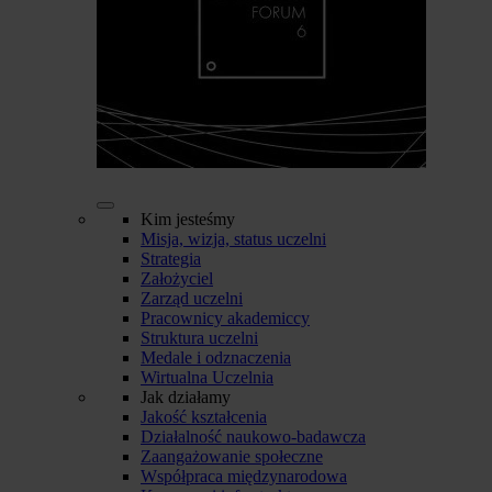
Kim jesteśmy
Misja, wizja, status uczelni
Strategia
Założyciel
Zarząd uczelni
Pracownicy akademiccy
Struktura uczelni
Medale i odznaczenia
Wirtualna Uczelnia
Jak działamy
Jakość kształcenia
Działalność naukowo-badawcza
Zaangażowanie społeczne
Współpraca międzynarodowa