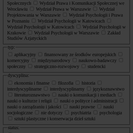
Społecznych
Wydział Prawa i Komunikacji Społecznej we
Wrocławiu
Wydział Prawa w Warszawie
Wydział
Projektowania w Warszawie
Wydział Psychologii i Prawa
w Poznaniu
Wydział Psychologii w Katowicach
Wydział Psychologii w Katowicach
Wydział Psychologii w
Krakowie
Wydział Psychologii w Warszawie
Zakład
Studiów Azjatyckich
typ:
aplikacyjny
finansowany ze środków europejskich
komercyjny
międzynarodowy
naukowo-badawczy
społeczny
strategiczno-rozwojowy
studencki
dyscyplina:
ekonomia i finanse
filozofia
historia
interdyscyplinarne
interdyscyplinarny
językoznawstwo
literaturoznawstwo
nauki o komunikacji i mediach
nauki o kulturze i religii
nauki o polityce i administracji
nauki o zarządzaniu i jakości
nauki prawne
nauki
socjologiczne
nie dotyczy
psychiatria
psychologia
sztuki plastyczne i konserwacja dzieł sztuki
status: