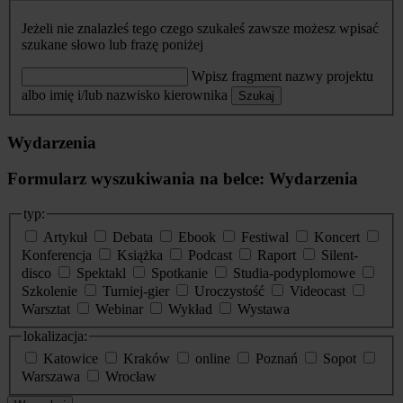
Jeżeli nie znalazłeś tego czego szukałeś zawsze możesz wpisać
szukane słowo lub frazę poniżej
Wpisz fragment nazwy projektu
albo imię i/lub nazwisko kierownika
Szukaj
Wydarzenia
Formularz wyszukiwania na belce: Wydarzenia
typ:
Artykuł
Debata
Ebook
Festiwal
Koncert
Konferencja
Książka
Podcast
Raport
Silent-
disco
Spektakl
Spotkanie
Studia-podyplomowe
Szkolenie
Turniej-gier
Uroczystość
Videocast
Warsztat
Webinar
Wykład
Wystawa
lokalizacja:
Katowice
Kraków
online
Poznań
Sopot
Warszawa
Wrocław