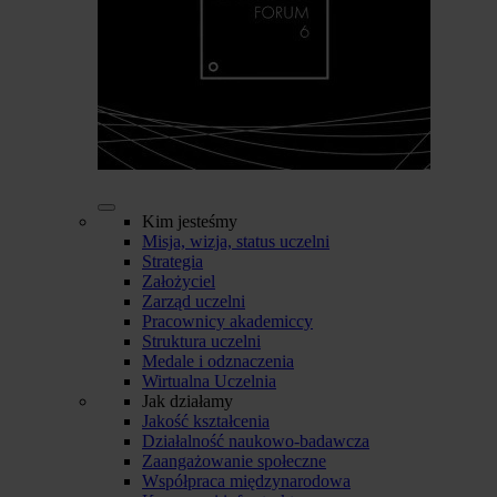
Kim jesteśmy
Misja, wizja, status uczelni
Strategia
Założyciel
Zarząd uczelni
Pracownicy akademiccy
Struktura uczelni
Medale i odznaczenia
Wirtualna Uczelnia
Jak działamy
Jakość kształcenia
Działalność naukowo-badawcza
Zaangażowanie społeczne
Współpraca międzynarodowa