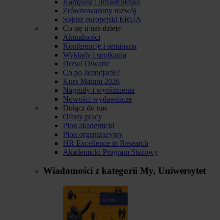
Kampusy i infrastruktura
Zrównoważony rozwój
Sojusz europejski ERUA
Co się u nas dzieje
Aktualności
Konferencje i seminaria
Wykłady i spotkania
Drzwi Otwarte
Co po licencjacie?
Kurs Matura 2026
Nagrody i wyróżnienia
Nowości wydawnicze
Dołącz do nas
Oferty pracy
Pion akademicki
Pion organizacyjny
HR Excellence in Research
Akademicki Program Stażowy
Wiadomości z kategorii
My, Uniwersytet