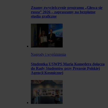
Znamy zwyciężczynie programu „Głowa się
rusza” 2026 – zapraszamy na bezpłatne
studia graficzne
Nagrody i wyróżnienia
Studentka USWPS Maria Komędera dołącza
do Rady Studentów przy Prezesie Polskiej
Agencji Kosmicznej