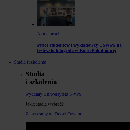
Aktualności
Prace studentów i wykładowcy USWPS na
festiwalu fotografii w Korei Południowej
Studia i szkolenia
Studia
i szkolenia
wydziały Uniwersytetu SWPS
Jakie studia wybrać?
Zapraszamy na Drzwi Otwarte