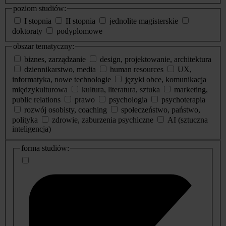
poziom studiów:
I stopnia
II stopnia
jednolite magisterskie
doktoraty
podyplomowe
obszar tematyczny:
biznes, zarządzanie
design, projektowanie, architektura
dziennikarstwo, media
human resources
UX,
informatyka, nowe technologie
języki obce, komunikacja
międzykulturowa
kultura, literatura, sztuka
marketing,
public relations
prawo
psychologia
psychoterapia
rozwój osobisty, coaching
społeczeństwo, państwo,
polityka
zdrowie, zaburzenia psychiczne
AI (sztuczna
inteligencja)
dodatkowe
forma studiów:
informacje
o
studiach