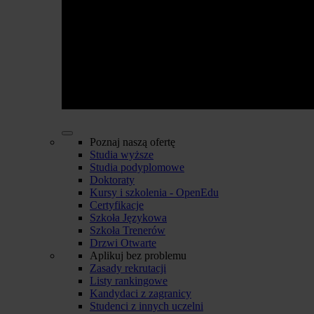
Poznaj naszą ofertę
Studia wyższe
Studia podyplomowe
Doktoraty
Kursy i szkolenia - OpenEdu
Certyfikacje
Szkoła Językowa
Szkoła Trenerów
Drzwi Otwarte
Aplikuj bez problemu
Zasady rekrutacji
Listy rankingowe
Kandydaci z zagranicy
Studenci z innych uczelni