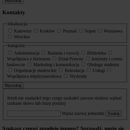
Wyszukaj
Kontakty
lokalizacja:
Katowice
Kraków
Poznań
Sopot
Warszawa
Wrocław
kategoria:
Administracja
Badania i rozwój
Biblioteka
Współpraca z biznesem
Dział Prawny
Instytuty i centra
badawcze
Marketing i komunikacja
Obsługa studenta
Organizacje studenckie
Rekrutacja
Usługi
Współpraca międzynarodowa
Wydziały
Wyszukaj
Jeżeli nie znalazłeś tego czego szukałeś zawsze możesz wpisać
szukane słowo lub frazę poniżej
Wpisz nazwę jednostki
Szukaj
Szukasz czegoś zupełnie innego? Sprawdź, może się