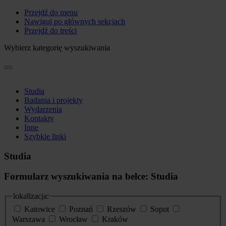
Przejdź do menu
Nawiguj po głównych sekcjach
Przejdź do treści
Wybierz kategorię wyszukiwania
Studia
Badania i projekty
Wydarzenia
Kontakty
Inne
Szybkie linki
Studia
Formularz wyszukiwania na belce: Studia
lokalizacja:
Katowice
Poznań
Rzeszów
Sopot
Warszawa
Wrocław
Kraków