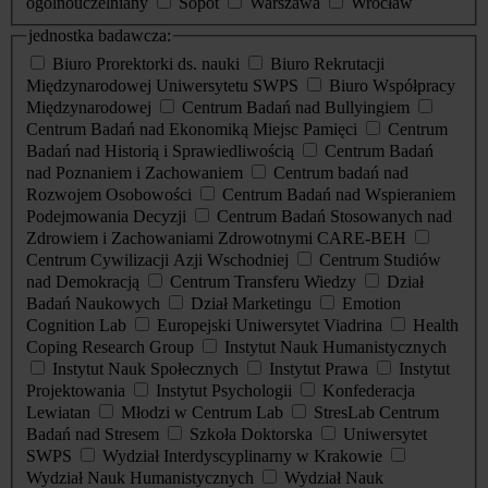
ogólnouczelniany
Sopot
Warszawa
Wrocław
jednostka badawcza:
Biuro Prorektorki ds. nauki
Biuro Rekrutacji
Międzynarodowej Uniwersytetu SWPS
Biuro Współpracy
Międzynarodowej
Centrum Badań nad Bullyingiem
Centrum Badań nad Ekonomiką Miejsc Pamięci
Centrum
Badań nad Historią i Sprawiedliwością
Centrum Badań
nad Poznaniem i Zachowaniem
Centrum badań nad
Rozwojem Osobowości
Centrum Badań nad Wspieraniem
Podejmowania Decyzji
Centrum Badań Stosowanych nad
Zdrowiem i Zachowaniami Zdrowotnymi CARE-BEH
Centrum Cywilizacji Azji Wschodniej
Centrum Studiów
nad Demokracją
Centrum Transferu Wiedzy
Dział
Badań Naukowych
Dział Marketingu
Emotion
Cognition Lab
Europejski Uniwersytet Viadrina
Health
Coping Research Group
Instytut Nauk Humanistycznych
Instytut Nauk Społecznych
Instytut Prawa
Instytut
Projektowania
Instytut Psychologii
Konfederacja
Lewiatan
Młodzi w Centrum Lab
StresLab Centrum
Badań nad Stresem
Szkoła Doktorska
Uniwersytet
SWPS
Wydział Interdyscyplinarny w Krakowie
Wydział Nauk Humanistycznych
Wydział Nauk