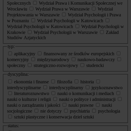
Społecznych
Wydział Prawa i Komunikacji Społecznej we
Wrocławiu
Wydział Prawa w Warszawie
Wydział
Projektowania w Warszawie
Wydział Psychologii i Prawa
w Poznaniu
Wydział Psychologii w Katowicach
Wydział Psychologii w Katowicach
Wydział Psychologii w
Krakowie
Wydział Psychologii w Warszawie
Zakład
Studiów Azjatyckich
typ:
aplikacyjny
finansowany ze środków europejskich
komercyjny
międzynarodowy
naukowo-badawczy
społeczny
strategiczno-rozwojowy
studencki
dyscyplina:
ekonomia i finanse
filozofia
historia
interdyscyplinarne
interdyscyplinarny
językoznawstwo
literaturoznawstwo
nauki o komunikacji i mediach
nauki o kulturze i religii
nauki o polityce i administracji
nauki o zarządzaniu i jakości
nauki prawne
nauki
socjologiczne
nie dotyczy
psychiatria
psychologia
sztuki plastyczne i konserwacja dzieł sztuki
status: