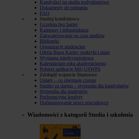
Kandydaci na studia podyplomowe
Dokumenty do pobrania
FAQ
Studiuj komfortowo
Uczelnia bez barier
Kampusy i infrastruktura
Zakwaterowanie na czas studiów
Biblioteki
Organizacje studenckie
Oferta Biura Karier: praktyki i staże
Wymiana międzynarodowa
Kalendarium roku akademickiego
Pobierz aplikację Mój USWPS
Zdobądź wsparcie finansowe
Opłaty – co obejmuje czesne
Studiuj za darmo – stypendia dla kandydatów
Stypendia dla studentów
Preferencyjne kredyty
Dofinansowanie przez pracodawcę
Wiadomości z kategorii
Studia i szkolenia