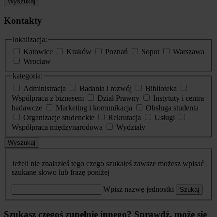
Wyszukaj
Kontakty
lokalizacja:
Katowice
Kraków
Poznań
Sopot
Warszawa
Wrocław
kategoria:
Administracja
Badania i rozwój
Biblioteka
Współpraca z biznesem
Dział Prawny
Instytuty i centra
badawcze
Marketing i komunikacja
Obsługa studenta
Organizacje studenckie
Rekrutacja
Usługi
Współpraca międzynarodowa
Wydziały
Wyszukaj
Jeżeli nie znalazłeś tego czego szukałeś zawsze możesz wpisać
szukane słowo lub frazę poniżej
Wpisz nazwę jednostki
Szukaj
Szukasz czegoś zupełnie innego? Sprawdź, może się