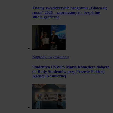
Znamy zwyciężczynie programu „Głowa się
rusza” 2026 – zapraszamy na bezpłatne
studia graficzne
Nagrody i wyróżnienia
Studentka USWPS Maria Komędera dołącza
do Rady Studentów przy Prezesie Polskiej
Agencji Kosmicznej