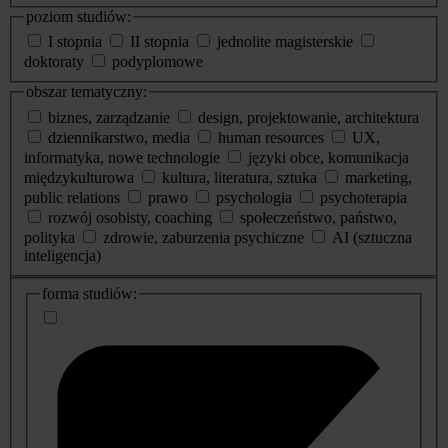
poziom studiów:
I stopnia
II stopnia
jednolite magisterskie
doktoraty
podyplomowe
obszar tematyczny:
biznes, zarządzanie
design, projektowanie, architektura
dziennikarstwo, media
human resources
UX,
informatyka, nowe technologie
języki obce, komunikacja
międzykulturowa
kultura, literatura, sztuka
marketing,
public relations
prawo
psychologia
psychoterapia
rozwój osobisty, coaching
społeczeństwo, państwo,
polityka
zdrowie, zaburzenia psychiczne
AI (sztuczna
inteligencja)
dodatkowe
forma studiów:
informacje
o
studiach