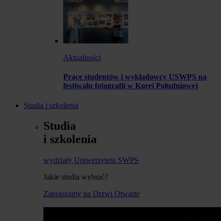
Aktualności
Prace studentów i wykładowcy USWPS na
festiwalu fotografii w Korei Południowej
Studia i szkolenia
Studia
i szkolenia
wydziały Uniwersytetu SWPS
Jakie studia wybrać?
Zapraszamy na Drzwi Otwarte