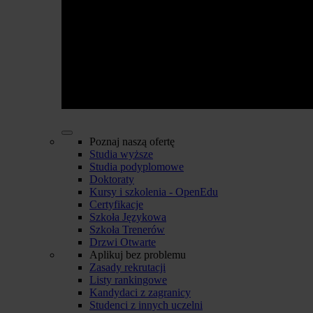
Poznaj naszą ofertę
Studia wyższe
Studia podyplomowe
Doktoraty
Kursy i szkolenia - OpenEdu
Certyfikacje
Szkoła Językowa
Szkoła Trenerów
Drzwi Otwarte
Aplikuj bez problemu
Zasady rekrutacji
Listy rankingowe
Kandydaci z zagranicy
Studenci z innych uczelni