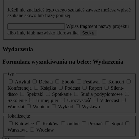
Jeżeli nie znalazłeś tego czego szukałeś zawsze możesz wpisać
szukane słowo lub frazę poniżej
Wpisz fragment nazwy projektu
albo imię i/lub nazwisko kierownika
Szukaj
Wydarzenia
Formularz wyszukiwania na belce: Wydarzenia
typ:
Artykuł
Debata
Ebook
Festiwal
Koncert
Konferencja
Książka
Podcast
Raport
Silent-
disco
Spektakl
Spotkanie
Studia-podyplomowe
Szkolenie
Turniej-gier
Uroczystość
Videocast
Warsztat
Webinar
Wykład
Wystawa
lokalizacja:
Katowice
Kraków
online
Poznań
Sopot
Warszawa
Wrocław