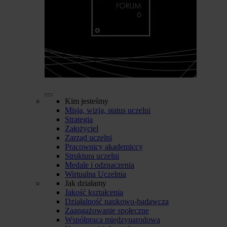
Kim jesteśmy
Misja, wizja, status uczelni
Strategia
Założyciel
Zarząd uczelni
Pracownicy akademiccy
Struktura uczelni
Medale i odznaczenia
Wirtualna Uczelnia
Jak działamy
Jakość kształcenia
Działalność naukowo-badawcza
Zaangażowanie społeczne
Współpraca międzynarodowa