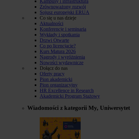
Kampusy i infrastruktura
Zrównoważony rozwój
Sojusz europejski ERUA
Co się u nas dzieje
Aktualności
Konferencje i seminaria
Wykłady i spotkania
Drzwi Otwarte
Co po licencjacie?
Kurs Matura 2026
Nagrody i wyróżnienia
Nowości wydawnicze
Dołącz do nas
Oferty pracy
Pion akademicki
Pion organizacyjny
HR Excellence in Research
Akademicki Program Stażowy
Wiadomości z kategorii
My, Uniwersytet