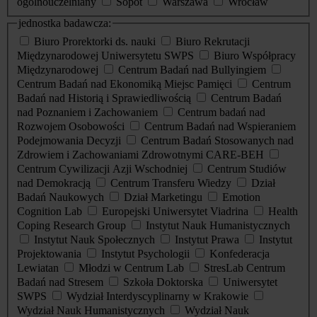
ogólnouczelniany
Sopot
Warszawa
Wrocław
jednostka badawcza:
Biuro Prorektorki ds. nauki
Biuro Rekrutacji
Międzynarodowej Uniwersytetu SWPS
Biuro Współpracy
Międzynarodowej
Centrum Badań nad Bullyingiem
Centrum Badań nad Ekonomiką Miejsc Pamięci
Centrum
Badań nad Historią i Sprawiedliwością
Centrum Badań
nad Poznaniem i Zachowaniem
Centrum badań nad
Rozwojem Osobowości
Centrum Badań nad Wspieraniem
Podejmowania Decyzji
Centrum Badań Stosowanych nad
Zdrowiem i Zachowaniami Zdrowotnymi CARE-BEH
Centrum Cywilizacji Azji Wschodniej
Centrum Studiów
nad Demokracją
Centrum Transferu Wiedzy
Dział
Badań Naukowych
Dział Marketingu
Emotion
Cognition Lab
Europejski Uniwersytet Viadrina
Health
Coping Research Group
Instytut Nauk Humanistycznych
Instytut Nauk Społecznych
Instytut Prawa
Instytut
Projektowania
Instytut Psychologii
Konfederacja
Lewiatan
Młodzi w Centrum Lab
StresLab Centrum
Badań nad Stresem
Szkoła Doktorska
Uniwersytet
SWPS
Wydział Interdyscyplinarny w Krakowie
Wydział Nauk Humanistycznych
Wydział Nauk