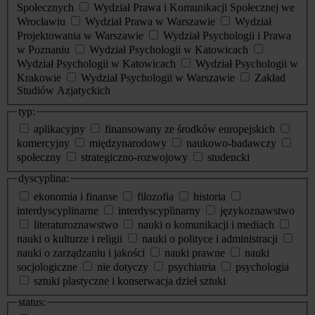
Społecznych
Wydział Prawa i Komunikacji Społecznej we
Wrocławiu
Wydział Prawa w Warszawie
Wydział
Projektowania w Warszawie
Wydział Psychologii i Prawa
w Poznaniu
Wydział Psychologii w Katowicach
Wydział Psychologii w Katowicach
Wydział Psychologii w
Krakowie
Wydział Psychologii w Warszawie
Zakład
Studiów Azjatyckich
typ:
aplikacyjny
finansowany ze środków europejskich
komercyjny
międzynarodowy
naukowo-badawczy
społeczny
strategiczno-rozwojowy
studencki
dyscyplina:
ekonomia i finanse
filozofia
historia
interdyscyplinarne
interdyscyplinarny
językoznawstwo
literaturoznawstwo
nauki o komunikacji i mediach
nauki o kulturze i religii
nauki o polityce i administracji
nauki o zarządzaniu i jakości
nauki prawne
nauki
socjologiczne
nie dotyczy
psychiatria
psychologia
sztuki plastyczne i konserwacja dzieł sztuki
status: