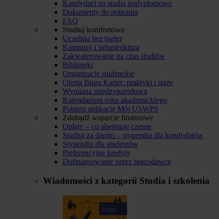
Kandydaci na studia podyplomowe
Dokumenty do pobrania
FAQ
Studiuj komfortowo
Uczelnia bez barier
Kampusy i infrastruktura
Zakwaterowanie na czas studiów
Biblioteki
Organizacje studenckie
Oferta Biura Karier: praktyki i staże
Wymiana międzynarodowa
Kalendarium roku akademickiego
Pobierz aplikację Mój USWPS
Zdobądź wsparcie finansowe
Opłaty – co obejmuje czesne
Studiuj za darmo – stypendia dla kandydatów
Stypendia dla studentów
Preferencyjne kredyty
Dofinansowanie przez pracodawcę
Wiadomości z kategorii
Studia i szkolenia