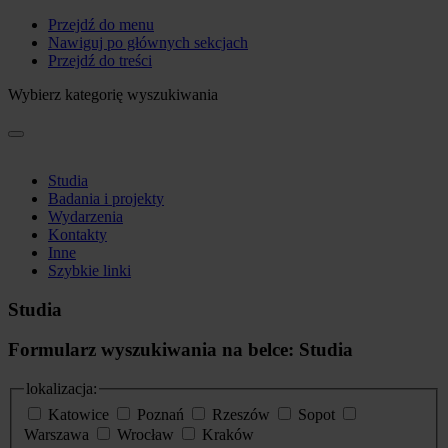
Przejdź do menu
Nawiguj po głównych sekcjach
Przejdź do treści
Wybierz kategorię wyszukiwania
Studia
Badania i projekty
Wydarzenia
Kontakty
Inne
Szybkie linki
Studia
Formularz wyszukiwania na belce: Studia
lokalizacja:
Katowice
Poznań
Rzeszów
Sopot
Warszawa
Wrocław
Kraków