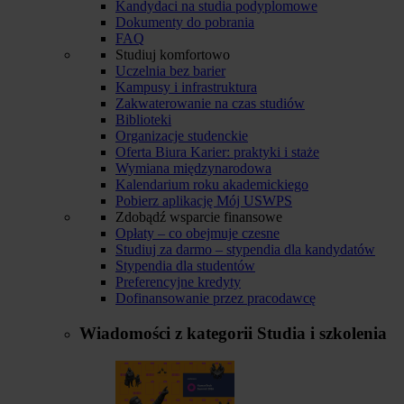
Kandydaci na studia podyplomowe
Dokumenty do pobrania
FAQ
Studiuj komfortowo
Uczelnia bez barier
Kampusy i infrastruktura
Zakwaterowanie na czas studiów
Biblioteki
Organizacje studenckie
Oferta Biura Karier: praktyki i staże
Wymiana międzynarodowa
Kalendarium roku akademickiego
Pobierz aplikację Mój USWPS
Zdobądź wsparcie finansowe
Opłaty – co obejmuje czesne
Studiuj za darmo – stypendia dla kandydatów
Stypendia dla studentów
Preferencyjne kredyty
Dofinansowanie przez pracodawcę
Wiadomości z kategorii
Studia i szkolenia