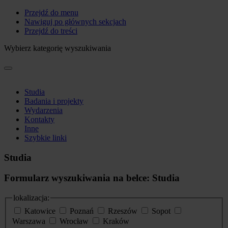
Przejdź do menu
Nawiguj po głównych sekcjach
Przejdź do treści
Wybierz kategorię wyszukiwania
Studia
Badania i projekty
Wydarzenia
Kontakty
Inne
Szybkie linki
Studia
Formularz wyszukiwania na belce: Studia
lokalizacja:
Katowice
Poznań
Rzeszów
Sopot
Warszawa
Wrocław
Kraków