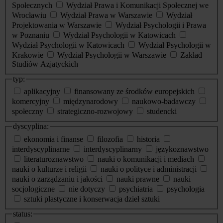
Społecznych
Wydział Prawa i Komunikacji Społecznej we
Wrocławiu
Wydział Prawa w Warszawie
Wydział
Projektowania w Warszawie
Wydział Psychologii i Prawa
w Poznaniu
Wydział Psychologii w Katowicach
Wydział Psychologii w Katowicach
Wydział Psychologii w
Krakowie
Wydział Psychologii w Warszawie
Zakład
Studiów Azjatyckich
typ:
aplikacyjny
finansowany ze środków europejskich
komercyjny
międzynarodowy
naukowo-badawczy
społeczny
strategiczno-rozwojowy
studencki
dyscyplina:
ekonomia i finanse
filozofia
historia
interdyscyplinarne
interdyscyplinarny
językoznawstwo
literaturoznawstwo
nauki o komunikacji i mediach
nauki o kulturze i religii
nauki o polityce i administracji
nauki o zarządzaniu i jakości
nauki prawne
nauki
socjologiczne
nie dotyczy
psychiatria
psychologia
sztuki plastyczne i konserwacja dzieł sztuki
status: