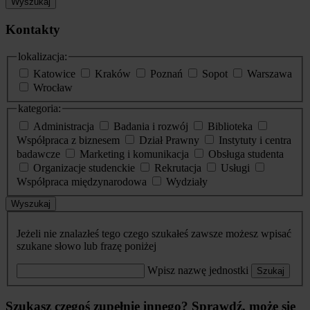
Wyszukaj
Kontakty
lokalizacja:
Katowice
Kraków
Poznań
Sopot
Warszawa
Wrocław
kategoria:
Administracja
Badania i rozwój
Biblioteka
Współpraca z biznesem
Dział Prawny
Instytuty i centra
badawcze
Marketing i komunikacja
Obsługa studenta
Organizacje studenckie
Rekrutacja
Usługi
Współpraca międzynarodowa
Wydziały
Wyszukaj
Jeżeli nie znalazłeś tego czego szukałeś zawsze możesz wpisać
szukane słowo lub frazę poniżej
Wpisz nazwę jednostki
Szukaj
Szukasz czegoś zupełnie innego? Sprawdź, może się