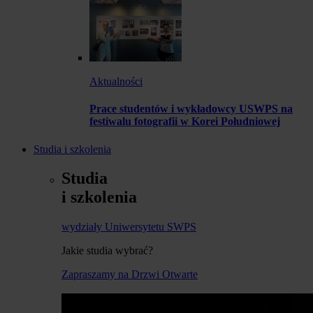
Aktualności
Prace studentów i wykładowcy USWPS na
festiwalu fotografii w Korei Południowej
Studia i szkolenia
Studia
i szkolenia
wydziały Uniwersytetu SWPS
Jakie studia wybrać?
Zapraszamy na Drzwi Otwarte