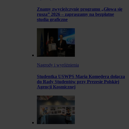
Znamy zwyciężczynie programu „Głowa się
rusza” 2026 – zapraszamy na bezpłatne
studia graficzne
Nagrody i wyróżnienia
Studentka USWPS Maria Komędera dołącza
do Rady Studentów przy Prezesie Polskiej
Agencji Kosmicznej