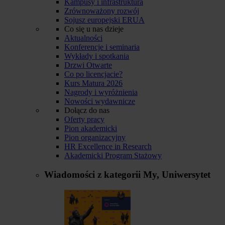
Kampusy i infrastruktura
Zrównoważony rozwój
Sojusz europejski ERUA
Co się u nas dzieje
Aktualności
Konferencje i seminaria
Wykłady i spotkania
Drzwi Otwarte
Co po licencjacie?
Kurs Matura 2026
Nagrody i wyróżnienia
Nowości wydawnicze
Dołącz do nas
Oferty pracy
Pion akademicki
Pion organizacyjny
HR Excellence in Research
Akademicki Program Stażowy
Wiadomości z kategorii
My, Uniwersytet