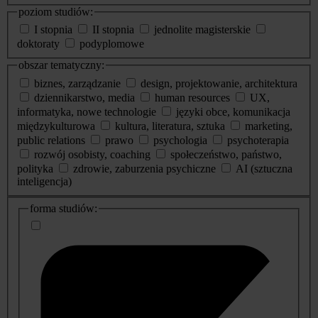
poziom studiów:
I stopnia
II stopnia
jednolite magisterskie
doktoraty
podyplomowe
obszar tematyczny:
biznes, zarządzanie
design, projektowanie, architektura
dziennikarstwo, media
human resources
UX,
informatyka, nowe technologie
języki obce, komunikacja
międzykulturowa
kultura, literatura, sztuka
marketing,
public relations
prawo
psychologia
psychoterapia
rozwój osobisty, coaching
społeczeństwo, państwo,
polityka
zdrowie, zaburzenia psychiczne
AI (sztuczna
inteligencja)
dodatkowe
forma studiów:
informacje
o
studiach