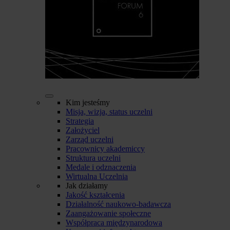
Kim jesteśmy
Misja, wizja, status uczelni
Strategia
Założyciel
Zarząd uczelni
Pracownicy akademiccy
Struktura uczelni
Medale i odznaczenia
Wirtualna Uczelnia
Jak działamy
Jakość kształcenia
Działalność naukowo-badawcza
Zaangażowanie społeczne
Współpraca międzynarodowa