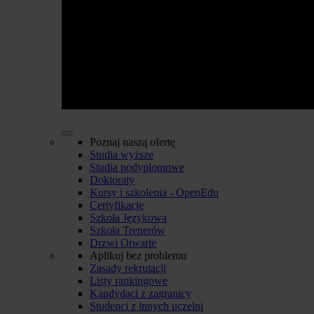
Poznaj naszą ofertę
Studia wyższe
Studia podyplomowe
Doktoraty
Kursy i szkolenia - OpenEdu
Certyfikacje
Szkoła Językowa
Szkoła Trenerów
Drzwi Otwarte
Aplikuj bez problemu
Zasady rekrutacji
Listy rankingowe
Kandydaci z zagranicy
Studenci z innych uczelni