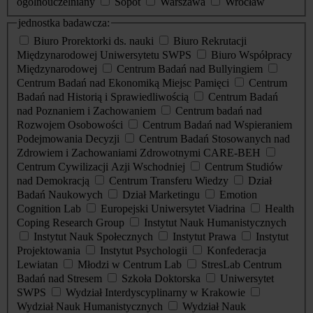
ogólnouczelniany
Sopot
Warszawa
Wrocław
jednostka badawcza:
Biuro Prorektorki ds. nauki
Biuro Rekrutacji
Międzynarodowej Uniwersytetu SWPS
Biuro Współpracy
Międzynarodowej
Centrum Badań nad Bullyingiem
Centrum Badań nad Ekonomiką Miejsc Pamięci
Centrum
Badań nad Historią i Sprawiedliwością
Centrum Badań
nad Poznaniem i Zachowaniem
Centrum badań nad
Rozwojem Osobowości
Centrum Badań nad Wspieraniem
Podejmowania Decyzji
Centrum Badań Stosowanych nad
Zdrowiem i Zachowaniami Zdrowotnymi CARE-BEH
Centrum Cywilizacji Azji Wschodniej
Centrum Studiów
nad Demokracją
Centrum Transferu Wiedzy
Dział
Badań Naukowych
Dział Marketingu
Emotion
Cognition Lab
Europejski Uniwersytet Viadrina
Health
Coping Research Group
Instytut Nauk Humanistycznych
Instytut Nauk Społecznych
Instytut Prawa
Instytut
Projektowania
Instytut Psychologii
Konfederacja
Lewiatan
Młodzi w Centrum Lab
StresLab Centrum
Badań nad Stresem
Szkoła Doktorska
Uniwersytet
SWPS
Wydział Interdyscyplinarny w Krakowie
Wydział Nauk Humanistycznych
Wydział Nauk