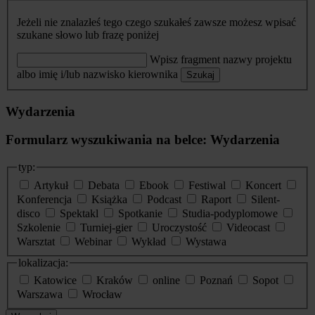
Jeżeli nie znalazłeś tego czego szukałeś zawsze możesz wpisać
szukane słowo lub frazę poniżej
Wpisz fragment nazwy projektu
albo imię i/lub nazwisko kierownika
Szukaj
Wydarzenia
Formularz wyszukiwania na belce: Wydarzenia
typ:
Artykuł
Debata
Ebook
Festiwal
Koncert
Konferencja
Książka
Podcast
Raport
Silent-
disco
Spektakl
Spotkanie
Studia-podyplomowe
Szkolenie
Turniej-gier
Uroczystość
Videocast
Warsztat
Webinar
Wykład
Wystawa
lokalizacja:
Katowice
Kraków
online
Poznań
Sopot
Warszawa
Wrocław