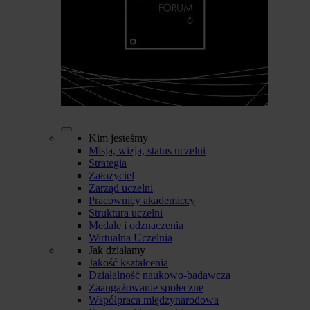
Kim jesteśmy
Misja, wizja, status uczelni
Strategia
Założyciel
Zarząd uczelni
Pracownicy akademiccy
Struktura uczelni
Medale i odznaczenia
Wirtualna Uczelnia
Jak działamy
Jakość kształcenia
Działalność naukowo-badawcza
Zaangażowanie społeczne
Współpraca międzynarodowa