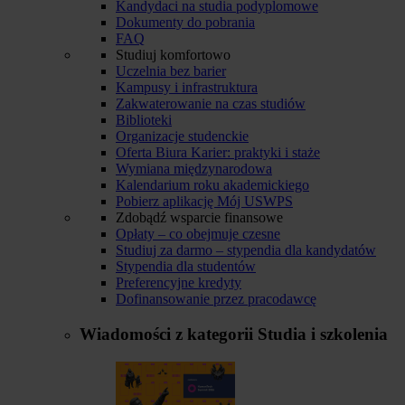
Kandydaci na studia podyplomowe
Dokumenty do pobrania
FAQ
Studiuj komfortowo
Uczelnia bez barier
Kampusy i infrastruktura
Zakwaterowanie na czas studiów
Biblioteki
Organizacje studenckie
Oferta Biura Karier: praktyki i staże
Wymiana międzynarodowa
Kalendarium roku akademickiego
Pobierz aplikację Mój USWPS
Zdobądź wsparcie finansowe
Opłaty – co obejmuje czesne
Studiuj za darmo – stypendia dla kandydatów
Stypendia dla studentów
Preferencyjne kredyty
Dofinansowanie przez pracodawcę
Wiadomości z kategorii
Studia i szkolenia