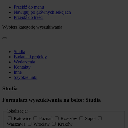
Przejdź do menu
Nawiguj po głównych sekcjach
Przejdź do treści
Wybierz kategorię wyszukiwania
Studia
Badania i projekty
Wydarzenia
Kontakty
Inne
Szybkie linki
Studia
Formularz wyszukiwania na belce: Studia
lokalizacja:
Katowice
Poznań
Rzeszów
Sopot
Warszawa
Wrocław
Kraków