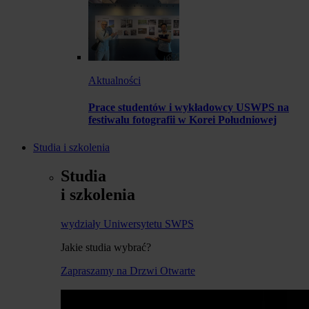
Aktualności
Prace studentów i wykładowcy USWPS na
festiwalu fotografii w Korei Południowej
Studia i szkolenia
Studia
i szkolenia
wydziały Uniwersytetu SWPS
Jakie studia wybrać?
Zapraszamy na Drzwi Otwarte