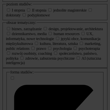
poziom studiów:
I stopnia
II stopnia
jednolite magisterskie
doktoraty
podyplomowe
obszar tematyczny:
biznes, zarządzanie
design, projektowanie, architektura
dziennikarstwo, media
human resources
UX,
informatyka, nowe technologie
języki obce, komunikacja
międzykulturowa
kultura, literatura, sztuka
marketing,
public relations
prawo
psychologia
psychoterapia
rozwój osobisty, coaching
społeczeństwo, państwo,
polityka
zdrowie, zaburzenia psychiczne
AI (sztuczna
inteligencja)
dodatkowe
forma studiów:
informacje
o
studiach