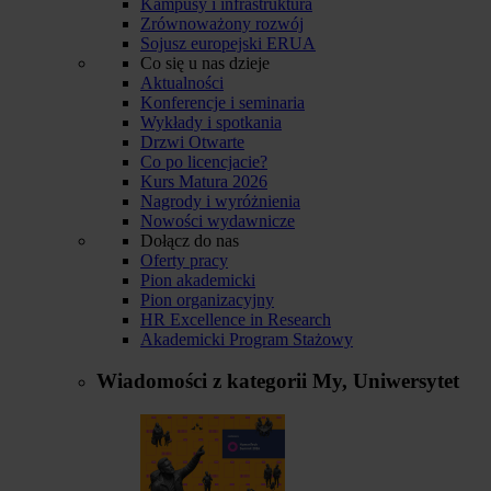
Kampusy i infrastruktura
Zrównoważony rozwój
Sojusz europejski ERUA
Co się u nas dzieje
Aktualności
Konferencje i seminaria
Wykłady i spotkania
Drzwi Otwarte
Co po licencjacie?
Kurs Matura 2026
Nagrody i wyróżnienia
Nowości wydawnicze
Dołącz do nas
Oferty pracy
Pion akademicki
Pion organizacyjny
HR Excellence in Research
Akademicki Program Stażowy
Wiadomości z kategorii
My, Uniwersytet