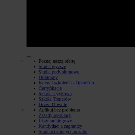
Poznaj naszą ofertę
Studia wyższe
Studia podyplomowe
Doktoraty
Kursy i szkolenia - OpenEdu
Certyfikacje
Szkoła Językowa
Szkoła Trenerów
Drzwi Otwarte
Aplikuj bez problemu
Zasady rekrutacji
Listy rankingowe
Kandydaci z zagranicy
Studenci z innych uczelni