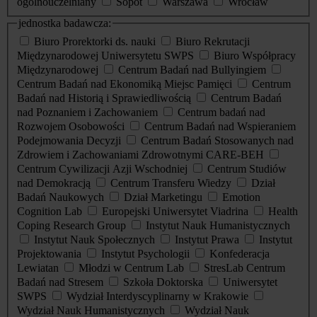
ogólnouczelniany
Sopot
Warszawa
Wrocław
jednostka badawcza:
Biuro Prorektorki ds. nauki
Biuro Rekrutacji
Międzynarodowej Uniwersytetu SWPS
Biuro Współpracy
Międzynarodowej
Centrum Badań nad Bullyingiem
Centrum Badań nad Ekonomiką Miejsc Pamięci
Centrum
Badań nad Historią i Sprawiedliwością
Centrum Badań
nad Poznaniem i Zachowaniem
Centrum badań nad
Rozwojem Osobowości
Centrum Badań nad Wspieraniem
Podejmowania Decyzji
Centrum Badań Stosowanych nad
Zdrowiem i Zachowaniami Zdrowotnymi CARE-BEH
Centrum Cywilizacji Azji Wschodniej
Centrum Studiów
nad Demokracją
Centrum Transferu Wiedzy
Dział
Badań Naukowych
Dział Marketingu
Emotion
Cognition Lab
Europejski Uniwersytet Viadrina
Health
Coping Research Group
Instytut Nauk Humanistycznych
Instytut Nauk Społecznych
Instytut Prawa
Instytut
Projektowania
Instytut Psychologii
Konfederacja
Lewiatan
Młodzi w Centrum Lab
StresLab Centrum
Badań nad Stresem
Szkoła Doktorska
Uniwersytet
SWPS
Wydział Interdyscyplinarny w Krakowie
Wydział Nauk Humanistycznych
Wydział Nauk