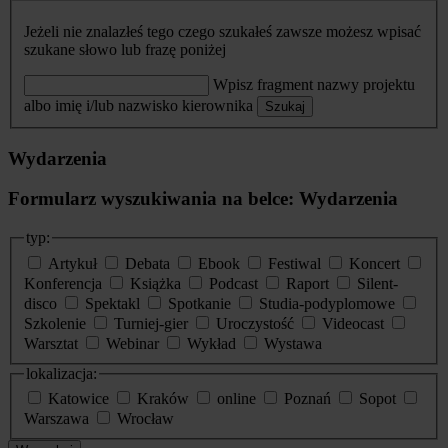
Jeżeli nie znalazłeś tego czego szukałeś zawsze możesz wpisać
szukane słowo lub frazę poniżej
Wpisz fragment nazwy projektu
albo imię i/lub nazwisko kierownika
Szukaj
Wydarzenia
Formularz wyszukiwania na belce: Wydarzenia
typ:
Artykuł
Debata
Ebook
Festiwal
Koncert
Konferencja
Książka
Podcast
Raport
Silent-
disco
Spektakl
Spotkanie
Studia-podyplomowe
Szkolenie
Turniej-gier
Uroczystość
Videocast
Warsztat
Webinar
Wykład
Wystawa
lokalizacja:
Katowice
Kraków
online
Poznań
Sopot
Warszawa
Wrocław