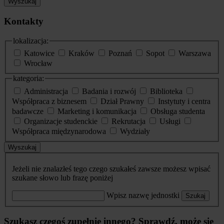
Wyszukaj
Kontakty
lokalizacja:
Katowice
Kraków
Poznań
Sopot
Warszawa
Wrocław
kategoria:
Administracja
Badania i rozwój
Biblioteka
Współpraca z biznesem
Dział Prawny
Instytuty i centra
badawcze
Marketing i komunikacja
Obsługa studenta
Organizacje studenckie
Rekrutacja
Usługi
Współpraca międzynarodowa
Wydziały
Wyszukaj
Jeżeli nie znalazłeś tego czego szukałeś zawsze możesz wpisać
szukane słowo lub frazę poniżej
Wpisz nazwę jednostki
Szukaj
Szukasz czegoś zupełnie innego? Sprawdź, może się