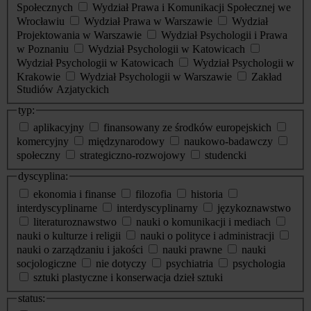
Społecznych
Wydział Prawa i Komunikacji Społecznej we
Wrocławiu
Wydział Prawa w Warszawie
Wydział
Projektowania w Warszawie
Wydział Psychologii i Prawa
w Poznaniu
Wydział Psychologii w Katowicach
Wydział Psychologii w Katowicach
Wydział Psychologii w
Krakowie
Wydział Psychologii w Warszawie
Zakład
Studiów Azjatyckich
typ:
aplikacyjny
finansowany ze środków europejskich
komercyjny
międzynarodowy
naukowo-badawczy
społeczny
strategiczno-rozwojowy
studencki
dyscyplina:
ekonomia i finanse
filozofia
historia
interdyscyplinarne
interdyscyplinarny
językoznawstwo
literaturoznawstwo
nauki o komunikacji i mediach
nauki o kulturze i religii
nauki o polityce i administracji
nauki o zarządzaniu i jakości
nauki prawne
nauki
socjologiczne
nie dotyczy
psychiatria
psychologia
sztuki plastyczne i konserwacja dzieł sztuki
status: