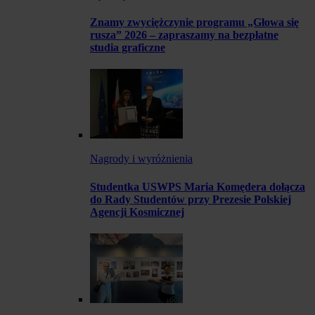
Znamy zwyciężczynie programu „Głowa się
rusza” 2026 – zapraszamy na bezpłatne
studia graficzne
Nagrody i wyróżnienia
Studentka USWPS Maria Komędera dołącza
do Rady Studentów przy Prezesie Polskiej
Agencji Kosmicznej