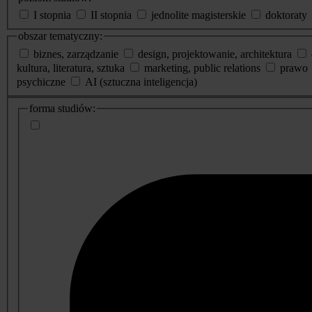
I stopnia
II stopnia
jednolite magisterskie
doktoraty
obszar tematyczny:
biznes, zarządzanie
design, projektowanie, architektura
kultura, literatura, sztuka
marketing, public relations
prawo
psychiczne
AI (sztuczna inteligencja)
dodatkowe
forma studiów:
informacje
o
studiach