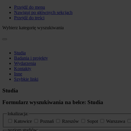
Przejdź do menu
Nawiguj po głównych sekcjach
Przejdź do treści
Wybierz kategorię wyszukiwania
Studia
Badania i projekty
Wydarzenia
Kontakty
Inne
Szybkie linki
Studia
Formularz wyszukiwania na belce: Studia
lokalizacja:
Katowice
Poznań
Rzeszów
Sopot
Warszawa
poziom studiów: