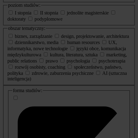
poziom studiów:
I stopnia
II stopnia
jednolite magisterskie
doktoraty
podyplomowe
obszar tematyczny:
biznes, zarządzanie
design, projektowanie, architektura
dziennikarstwo, media
human resources
UX,
informatyka, nowe technologie
języki obce, komunikacja
międzykulturowa
kultura, literatura, sztuka
marketing,
public relations
prawo
psychologia
psychoterapia
rozwój osobisty, coaching
społeczeństwo, państwo,
polityka
zdrowie, zaburzenia psychiczne
AI (sztuczna
inteligencja)
dodatkowe
forma studiów:
informacje
o
studiach