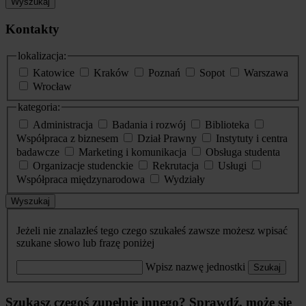
Wyszukaj
Kontakty
lokalizacja:
Katowice
Kraków
Poznań
Sopot
Warszawa
Wrocław
kategoria:
Administracja
Badania i rozwój
Biblioteka
Współpraca z biznesem
Dział Prawny
Instytuty i centra
badawcze
Marketing i komunikacja
Obsługa studenta
Organizacje studenckie
Rekrutacja
Usługi
Współpraca międzynarodowa
Wydziały
Wyszukaj
Jeżeli nie znalazłeś tego czego szukałeś zawsze możesz wpisać
szukane słowo lub frazę poniżej
Wpisz nazwę jednostki
Szukaj
Szukasz czegoś zupełnie innego? Sprawdź, może się