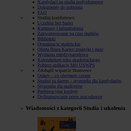
Kandydaci na studia podyplomowe
Dokumenty do pobrania
FAQ
Studiuj komfortowo
Uczelnia bez barier
Kampusy i infrastruktura
Zakwaterowanie na czas studiów
Biblioteki
Organizacje studenckie
Oferta Biura Karier: praktyki i staże
Wymiana międzynarodowa
Kalendarium roku akademickiego
Pobierz aplikację Mój USWPS
Zdobądź wsparcie finansowe
Opłaty – co obejmuje czesne
Studiuj za darmo – stypendia dla kandydatów
Stypendia dla studentów
Preferencyjne kredyty
Dofinansowanie przez pracodawcę
Wiadomości z kategorii
Studia i szkolenia