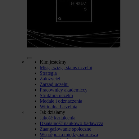
Kim jesteśmy
Misja, wizja, status uczelni
Strategia
Założyciel
Zarząd uczelni
Pracownicy akademiccy
Struktura uczelni
Medale i odznaczenia
Wirtualna Uczelnia
Jak działamy
Jakość kształcenia
Działalność naukowo-badawcza
Zaangażowanie społeczne
Współpraca międzynarodowa