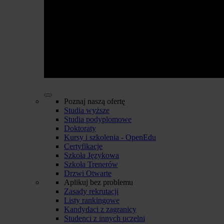
Poznaj naszą ofertę
Studia wyższe
Studia podyplomowe
Doktoraty
Kursy i szkolenia - OpenEdu
Certyfikacje
Szkoła Językowa
Szkoła Trenerów
Drzwi Otwarte
Aplikuj bez problemu
Zasady rekrutacji
Listy rankingowe
Kandydaci z zagranicy
Studenci z innych uczelni