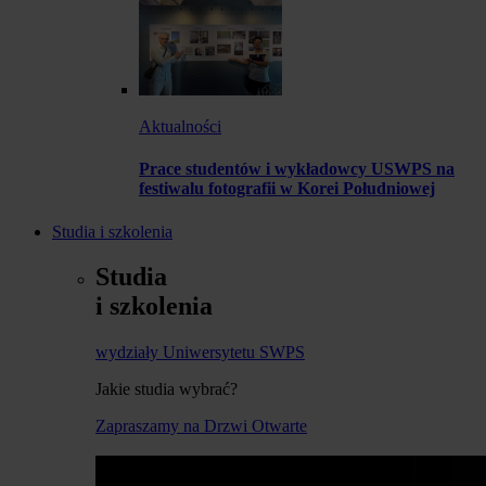
Aktualności
Prace studentów i wykładowcy USWPS na
festiwalu fotografii w Korei Południowej
Studia i szkolenia
Studia
i szkolenia
wydziały Uniwersytetu SWPS
Jakie studia wybrać?
Zapraszamy na Drzwi Otwarte