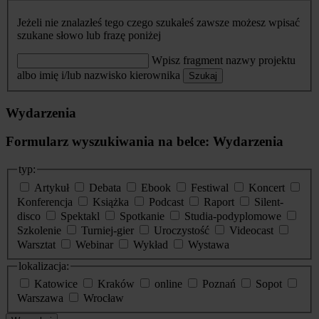
Jeżeli nie znalazłeś tego czego szukałeś zawsze możesz wpisać
szukane słowo lub frazę poniżej
Wpisz fragment nazwy projektu
albo imię i/lub nazwisko kierownika
Szukaj
Wydarzenia
Formularz wyszukiwania na belce: Wydarzenia
typ:
Artykuł
Debata
Ebook
Festiwal
Koncert
Konferencja
Książka
Podcast
Raport
Silent-
disco
Spektakl
Spotkanie
Studia-podyplomowe
Szkolenie
Turniej-gier
Uroczystość
Videocast
Warsztat
Webinar
Wykład
Wystawa
lokalizacja:
Katowice
Kraków
online
Poznań
Sopot
Warszawa
Wrocław