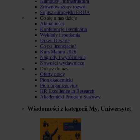
Kampusy i infrastruktura
Zrównoważony rozwój
Sojusz europejski ERUA
Co się u nas dzieje
Aktualności
Konferencje i seminaria
Wykłady i spotkania
Drzwi Otwarte
Co po licencjacie?
Kurs Matura 2026
Nagrody i wyróżnienia
Nowości wydawnicze
Dołącz do nas
Oferty pracy
Pion akademicki
Pion organizacyjny
HR Excellence in Research
Akademicki Program Stażowy
Wiadomości z kategorii
My, Uniwersytet