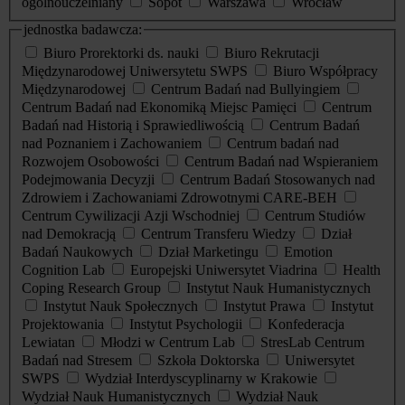
ogólnouczelniany
Sopot
Warszawa
Wrocław
jednostka badawcza:
Biuro Prorektorki ds. nauki
Biuro Rekrutacji
Międzynarodowej Uniwersytetu SWPS
Biuro Współpracy
Międzynarodowej
Centrum Badań nad Bullyingiem
Centrum Badań nad Ekonomiką Miejsc Pamięci
Centrum
Badań nad Historią i Sprawiedliwością
Centrum Badań
nad Poznaniem i Zachowaniem
Centrum badań nad
Rozwojem Osobowości
Centrum Badań nad Wspieraniem
Podejmowania Decyzji
Centrum Badań Stosowanych nad
Zdrowiem i Zachowaniami Zdrowotnymi CARE-BEH
Centrum Cywilizacji Azji Wschodniej
Centrum Studiów
nad Demokracją
Centrum Transferu Wiedzy
Dział
Badań Naukowych
Dział Marketingu
Emotion
Cognition Lab
Europejski Uniwersytet Viadrina
Health
Coping Research Group
Instytut Nauk Humanistycznych
Instytut Nauk Społecznych
Instytut Prawa
Instytut
Projektowania
Instytut Psychologii
Konfederacja
Lewiatan
Młodzi w Centrum Lab
StresLab Centrum
Badań nad Stresem
Szkoła Doktorska
Uniwersytet
SWPS
Wydział Interdyscyplinarny w Krakowie
Wydział Nauk Humanistycznych
Wydział Nauk