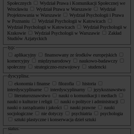
Społecznych
Wydział Prawa i Komunikacji Społecznej we
Wrocławiu
Wydział Prawa w Warszawie
Wydział
Projektowania w Warszawie
Wydział Psychologii i Prawa
w Poznaniu
Wydział Psychologii w Katowicach
Wydział Psychologii w Katowicach
Wydział Psychologii w
Krakowie
Wydział Psychologii w Warszawie
Zakład
Studiów Azjatyckich
typ:
aplikacyjny
finansowany ze środków europejskich
komercyjny
międzynarodowy
naukowo-badawczy
społeczny
strategiczno-rozwojowy
studencki
dyscyplina:
ekonomia i finanse
filozofia
historia
interdyscyplinarne
interdyscyplinarny
językoznawstwo
literaturoznawstwo
nauki o komunikacji i mediach
nauki o kulturze i religii
nauki o polityce i administracji
nauki o zarządzaniu i jakości
nauki prawne
nauki
socjologiczne
nie dotyczy
psychiatria
psychologia
sztuki plastyczne i konserwacja dzieł sztuki
status: