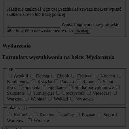
Jeżeli nie znalazłeś tego czego szukałeś zawsze możesz wpisać
szukane słowo lub frazę poniżej
Wpisz fragment nazwy projektu
albo imię i/lub nazwisko kierownika
Szukaj
Wydarzenia
Formularz wyszukiwania na belce: Wydarzenia
typ:
Artykuł
Debata
Ebook
Festiwal
Koncert
Konferencja
Książka
Podcast
Raport
Silent-
disco
Spektakl
Spotkanie
Studia-podyplomowe
Szkolenie
Turniej-gier
Uroczystość
Videocast
Warsztat
Webinar
Wykład
Wystawa
lokalizacja:
Katowice
Kraków
online
Poznań
Sopot
Warszawa
Wrocław