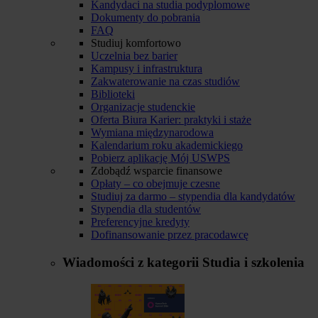
Kandydaci na studia podyplomowe
Dokumenty do pobrania
FAQ
Studiuj komfortowo
Uczelnia bez barier
Kampusy i infrastruktura
Zakwaterowanie na czas studiów
Biblioteki
Organizacje studenckie
Oferta Biura Karier: praktyki i staże
Wymiana międzynarodowa
Kalendarium roku akademickiego
Pobierz aplikację Mój USWPS
Zdobądź wsparcie finansowe
Opłaty – co obejmuje czesne
Studiuj za darmo – stypendia dla kandydatów
Stypendia dla studentów
Preferencyjne kredyty
Dofinansowanie przez pracodawcę
Wiadomości z kategorii
Studia i szkolenia