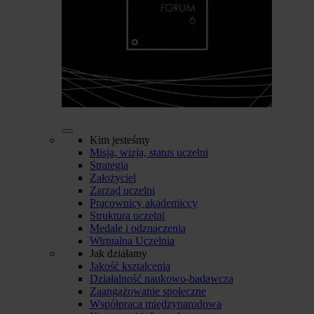
Kim jesteśmy
Misja, wizja, status uczelni
Strategia
Założyciel
Zarząd uczelni
Pracownicy akademiccy
Struktura uczelni
Medale i odznaczenia
Wirtualna Uczelnia
Jak działamy
Jakość kształcenia
Działalność naukowo-badawcza
Zaangażowanie społeczne
Współpraca międzynarodowa