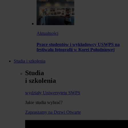
Aktualności
Prace studentów i wykładowcy USWPS na
festiwalu fotografii w Korei Południowej
Studia i szkolenia
Studia
i szkolenia
wydziały Uniwersytetu SWPS
Jakie studia wybrać?
Zapraszamy na Drzwi Otwarte