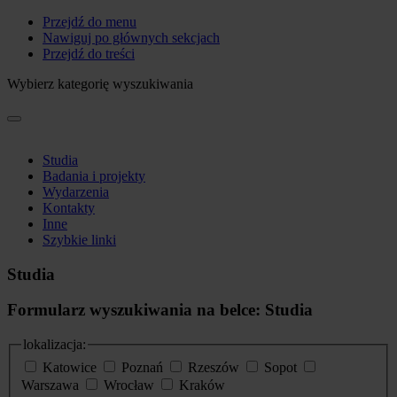
Przejdź do menu
Nawiguj po głównych sekcjach
Przejdź do treści
Wybierz kategorię wyszukiwania
Studia
Badania i projekty
Wydarzenia
Kontakty
Inne
Szybkie linki
Studia
Formularz wyszukiwania na belce: Studia
lokalizacja:
Katowice
Poznań
Rzeszów
Sopot
Warszawa
Wrocław
Kraków