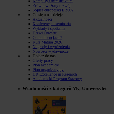
Kampusy i infrastruktura
Zrównoważony rozwój
Sojusz europejski ERUA
Co się u nas dzieje
Aktualności
Konferencje i seminaria
Wykłady i spotkania
Drzwi Otwarte
Co po licencjacie?
Kurs Matura 2026
Nagrody i wyróżnienia
Nowości wydawnicze
Dołącz do nas
Oferty pracy
Pion akademicki
Pion organizacyjny
HR Excellence in Research
Akademicki Program Stażowy
Wiadomości z kategorii
My, Uniwersytet