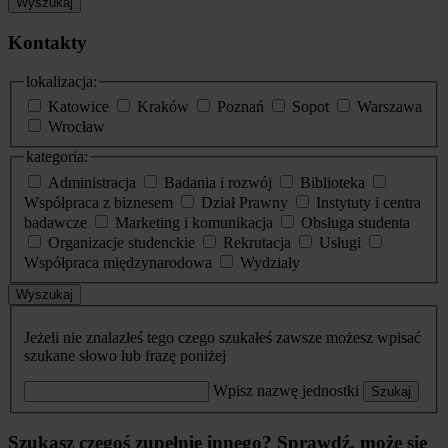
Wyszukaj
Kontakty
lokalizacja:
Katowice
Kraków
Poznań
Sopot
Warszawa
Wrocław
kategoria:
Administracja
Badania i rozwój
Biblioteka
Współpraca z biznesem
Dział Prawny
Instytuty i centra
badawcze
Marketing i komunikacja
Obsługa studenta
Organizacje studenckie
Rekrutacja
Usługi
Współpraca międzynarodowa
Wydziały
Wyszukaj
Jeżeli nie znalazłeś tego czego szukałeś zawsze możesz wpisać
szukane słowo lub frazę poniżej
Wpisz nazwę jednostki
Szukaj
Szukasz czegoś zupełnie innego? Sprawdź, może się