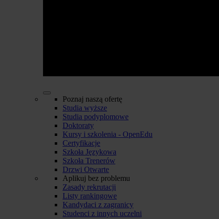
Poznaj naszą ofertę
Studia wyższe
Studia podyplomowe
Doktoraty
Kursy i szkolenia - OpenEdu
Certyfikacje
Szkoła Językowa
Szkoła Trenerów
Drzwi Otwarte
Aplikuj bez problemu
Zasady rekrutacji
Listy rankingowe
Kandydaci z zagranicy
Studenci z innych uczelni