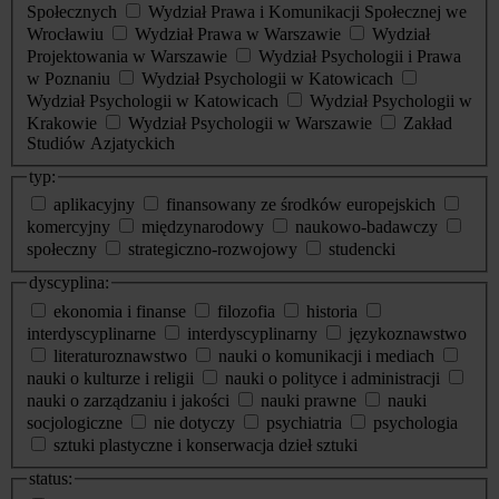
Społecznych
Wydział Prawa i Komunikacji Społecznej we
Wrocławiu
Wydział Prawa w Warszawie
Wydział
Projektowania w Warszawie
Wydział Psychologii i Prawa
w Poznaniu
Wydział Psychologii w Katowicach
Wydział Psychologii w Katowicach
Wydział Psychologii w
Krakowie
Wydział Psychologii w Warszawie
Zakład
Studiów Azjatyckich
typ:
aplikacyjny
finansowany ze środków europejskich
komercyjny
międzynarodowy
naukowo-badawczy
społeczny
strategiczno-rozwojowy
studencki
dyscyplina:
ekonomia i finanse
filozofia
historia
interdyscyplinarne
interdyscyplinarny
językoznawstwo
literaturoznawstwo
nauki o komunikacji i mediach
nauki o kulturze i religii
nauki o polityce i administracji
nauki o zarządzaniu i jakości
nauki prawne
nauki
socjologiczne
nie dotyczy
psychiatria
psychologia
sztuki plastyczne i konserwacja dzieł sztuki
status: