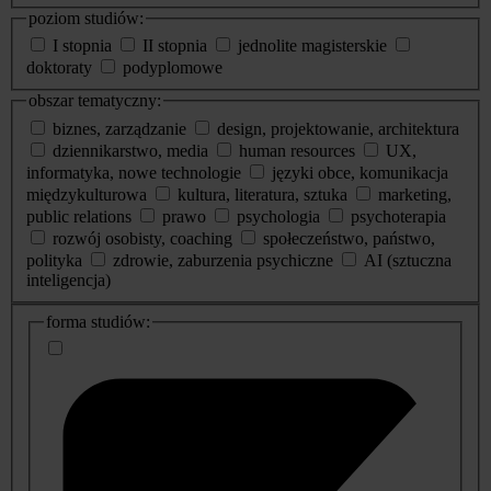
poziom studiów:
I stopnia
II stopnia
jednolite magisterskie
doktoraty
podyplomowe
obszar tematyczny:
biznes, zarządzanie
design, projektowanie, architektura
dziennikarstwo, media
human resources
UX,
informatyka, nowe technologie
języki obce, komunikacja
międzykulturowa
kultura, literatura, sztuka
marketing,
public relations
prawo
psychologia
psychoterapia
rozwój osobisty, coaching
społeczeństwo, państwo,
polityka
zdrowie, zaburzenia psychiczne
AI (sztuczna
inteligencja)
dodatkowe
forma studiów:
informacje
o
studiach