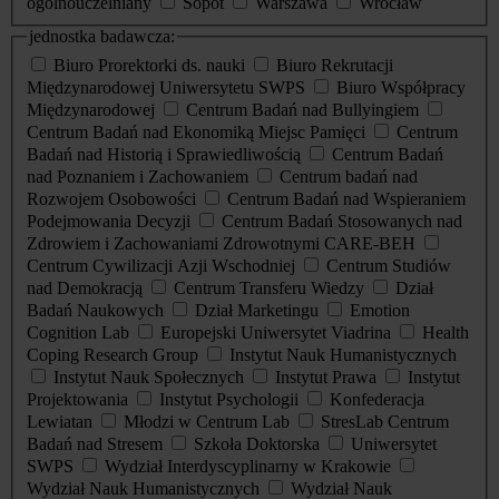
ogólnouczelniany
Sopot
Warszawa
Wrocław
jednostka badawcza:
Biuro Prorektorki ds. nauki
Biuro Rekrutacji
Międzynarodowej Uniwersytetu SWPS
Biuro Współpracy
Międzynarodowej
Centrum Badań nad Bullyingiem
Centrum Badań nad Ekonomiką Miejsc Pamięci
Centrum
Badań nad Historią i Sprawiedliwością
Centrum Badań
nad Poznaniem i Zachowaniem
Centrum badań nad
Rozwojem Osobowości
Centrum Badań nad Wspieraniem
Podejmowania Decyzji
Centrum Badań Stosowanych nad
Zdrowiem i Zachowaniami Zdrowotnymi CARE-BEH
Centrum Cywilizacji Azji Wschodniej
Centrum Studiów
nad Demokracją
Centrum Transferu Wiedzy
Dział
Badań Naukowych
Dział Marketingu
Emotion
Cognition Lab
Europejski Uniwersytet Viadrina
Health
Coping Research Group
Instytut Nauk Humanistycznych
Instytut Nauk Społecznych
Instytut Prawa
Instytut
Projektowania
Instytut Psychologii
Konfederacja
Lewiatan
Młodzi w Centrum Lab
StresLab Centrum
Badań nad Stresem
Szkoła Doktorska
Uniwersytet
SWPS
Wydział Interdyscyplinarny w Krakowie
Wydział Nauk Humanistycznych
Wydział Nauk