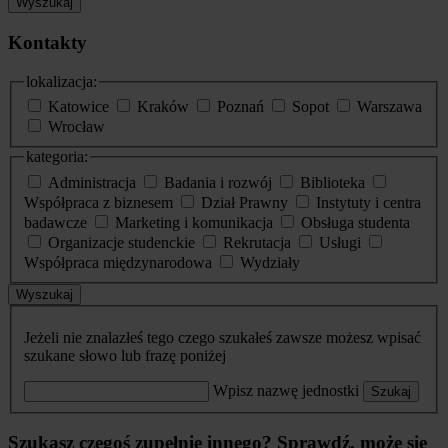
Wyszukaj
Kontakty
lokalizacja:
Katowice
Kraków
Poznań
Sopot
Warszawa
Wrocław
kategoria:
Administracja
Badania i rozwój
Biblioteka
Współpraca z biznesem
Dział Prawny
Instytuty i centra
badawcze
Marketing i komunikacja
Obsługa studenta
Organizacje studenckie
Rekrutacja
Usługi
Współpraca międzynarodowa
Wydziały
Wyszukaj
Jeżeli nie znalazłeś tego czego szukałeś zawsze możesz wpisać
szukane słowo lub frazę poniżej
Wpisz nazwę jednostki
Szukaj
Szukasz czegoś zupełnie innego? Sprawdź, może się