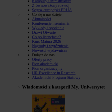
Kampusy i infrastruktura
Zrównoważony rozwój
Sojusz europejski ERUA
Co się u nas dzieje
Aktualności
Konferencje i seminaria
Wykłady i spotkania
Drzwi Otwarte
Co po licencjacie?
Kurs Matura 2026
Nagrody i wyróżnienia
Nowości wydawnicze
Dołącz do nas
Oferty pracy
Pion akademicki
Pion organizacyjny
HR Excellence in Research
Akademicki Program Stażowy
Wiadomości z kategorii
My, Uniwersytet