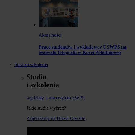
Aktualności
Prace studentów i wykładowcy USWPS na
festiwalu fotografii w Korei Południowej
Studia i szkolenia
Studia
i szkolenia
wydziały Uniwersytetu SWPS
Jakie studia wybrać?
Zapraszamy na Drzwi Otwarte