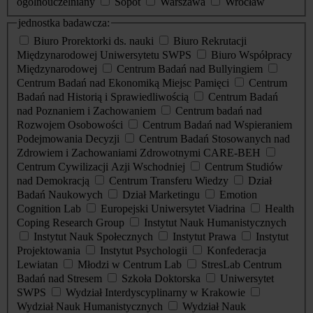
ogólnouczelniany
Sopot
Warszawa
Wrocław
jednostka badawcza:
Biuro Prorektorki ds. nauki
Biuro Rekrutacji
Międzynarodowej Uniwersytetu SWPS
Biuro Współpracy
Międzynarodowej
Centrum Badań nad Bullyingiem
Centrum Badań nad Ekonomiką Miejsc Pamięci
Centrum
Badań nad Historią i Sprawiedliwością
Centrum Badań
nad Poznaniem i Zachowaniem
Centrum badań nad
Rozwojem Osobowości
Centrum Badań nad Wspieraniem
Podejmowania Decyzji
Centrum Badań Stosowanych nad
Zdrowiem i Zachowaniami Zdrowotnymi CARE-BEH
Centrum Cywilizacji Azji Wschodniej
Centrum Studiów
nad Demokracją
Centrum Transferu Wiedzy
Dział
Badań Naukowych
Dział Marketingu
Emotion
Cognition Lab
Europejski Uniwersytet Viadrina
Health
Coping Research Group
Instytut Nauk Humanistycznych
Instytut Nauk Społecznych
Instytut Prawa
Instytut
Projektowania
Instytut Psychologii
Konfederacja
Lewiatan
Młodzi w Centrum Lab
StresLab Centrum
Badań nad Stresem
Szkoła Doktorska
Uniwersytet
SWPS
Wydział Interdyscyplinarny w Krakowie
Wydział Nauk Humanistycznych
Wydział Nauk