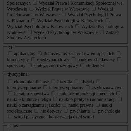
Społecznych
Wydział Prawa i Komunikacji Społecznej we
Wrocławiu
Wydział Prawa w Warszawie
Wydział
Projektowania w Warszawie
Wydział Psychologii i Prawa
w Poznaniu
Wydział Psychologii w Katowicach
Wydział Psychologii w Katowicach
Wydział Psychologii w
Krakowie
Wydział Psychologii w Warszawie
Zakład
Studiów Azjatyckich
typ:
aplikacyjny
finansowany ze środków europejskich
komercyjny
międzynarodowy
naukowo-badawczy
społeczny
strategiczno-rozwojowy
studencki
dyscyplina:
ekonomia i finanse
filozofia
historia
interdyscyplinarne
interdyscyplinarny
językoznawstwo
literaturoznawstwo
nauki o komunikacji i mediach
nauki o kulturze i religii
nauki o polityce i administracji
nauki o zarządzaniu i jakości
nauki prawne
nauki
socjologiczne
nie dotyczy
psychiatria
psychologia
sztuki plastyczne i konserwacja dzieł sztuki
status: