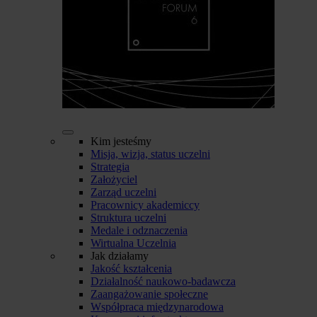
Kim jesteśmy
Misja, wizja, status uczelni
Strategia
Założyciel
Zarząd uczelni
Pracownicy akademiccy
Struktura uczelni
Medale i odznaczenia
Wirtualna Uczelnia
Jak działamy
Jakość kształcenia
Działalność naukowo-badawcza
Zaangażowanie społeczne
Współpraca międzynarodowa