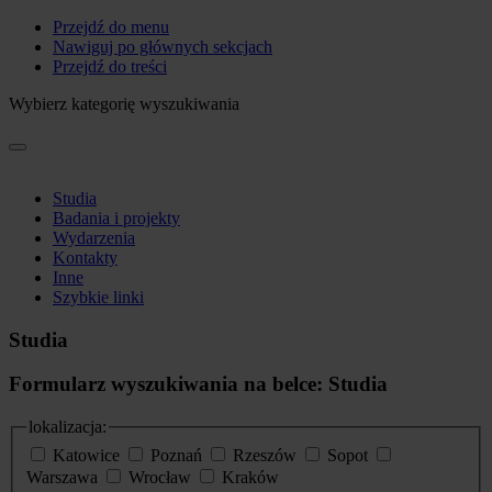
Przejdź do menu
Nawiguj po głównych sekcjach
Przejdź do treści
Wybierz kategorię wyszukiwania
Studia
Badania i projekty
Wydarzenia
Kontakty
Inne
Szybkie linki
Studia
Formularz wyszukiwania na belce: Studia
lokalizacja:
Katowice
Poznań
Rzeszów
Sopot
Warszawa
Wrocław
Kraków