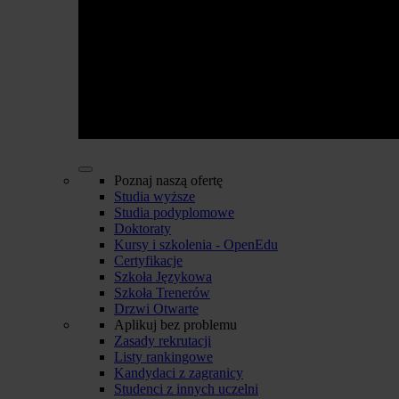
Poznaj naszą ofertę
Studia wyższe
Studia podyplomowe
Doktoraty
Kursy i szkolenia - OpenEdu
Certyfikacje
Szkoła Językowa
Szkoła Trenerów
Drzwi Otwarte
Aplikuj bez problemu
Zasady rekrutacji
Listy rankingowe
Kandydaci z zagranicy
Studenci z innych uczelni