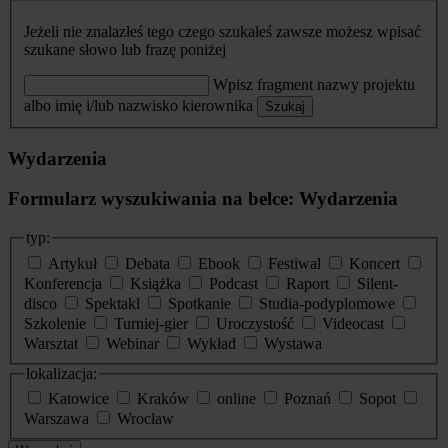
Jeżeli nie znalazłeś tego czego szukałeś zawsze możesz wpisać
szukane słowo lub frazę poniżej
Wpisz fragment nazwy projektu
albo imię i/lub nazwisko kierownika
Szukaj
Wydarzenia
Formularz wyszukiwania na belce: Wydarzenia
typ:
Artykuł
Debata
Ebook
Festiwal
Koncert
Konferencja
Książka
Podcast
Raport
Silent-
disco
Spektakl
Spotkanie
Studia-podyplomowe
Szkolenie
Turniej-gier
Uroczystość
Videocast
Warsztat
Webinar
Wykład
Wystawa
lokalizacja:
Katowice
Kraków
online
Poznań
Sopot
Warszawa
Wrocław