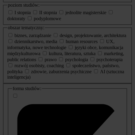
poziom studiów:
I stopnia
II stopnia
jednolite magisterskie
doktoraty
podyplomowe
obszar tematyczny:
biznes, zarządzanie
design, projektowanie, architektura
dziennikarstwo, media
human resources
UX,
informatyka, nowe technologie
języki obce, komunikacja
międzykulturowa
kultura, literatura, sztuka
marketing,
public relations
prawo
psychologia
psychoterapia
rozwój osobisty, coaching
społeczeństwo, państwo,
polityka
zdrowie, zaburzenia psychiczne
AI (sztuczna
inteligencja)
dodatkowe
forma studiów:
informacje
o
studiach