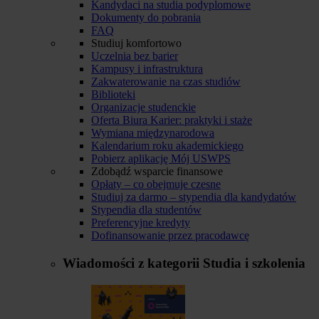
Kandydaci na studia podyplomowe
Dokumenty do pobrania
FAQ
Studiuj komfortowo
Uczelnia bez barier
Kampusy i infrastruktura
Zakwaterowanie na czas studiów
Biblioteki
Organizacje studenckie
Oferta Biura Karier: praktyki i staże
Wymiana międzynarodowa
Kalendarium roku akademickiego
Pobierz aplikację Mój USWPS
Zdobądź wsparcie finansowe
Opłaty – co obejmuje czesne
Studiuj za darmo – stypendia dla kandydatów
Stypendia dla studentów
Preferencyjne kredyty
Dofinansowanie przez pracodawcę
Wiadomości z kategorii
Studia i szkolenia