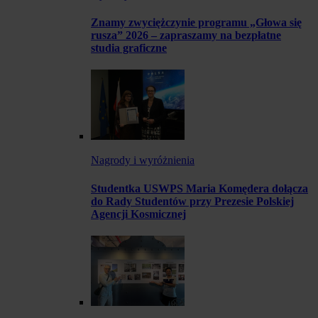
Znamy zwyciężczynie programu „Głowa się
rusza” 2026 – zapraszamy na bezpłatne
studia graficzne
Nagrody i wyróżnienia
Studentka USWPS Maria Komędera dołącza
do Rady Studentów przy Prezesie Polskiej
Agencji Kosmicznej