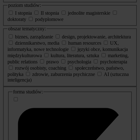
poziom studiów:
I stopnia
II stopnia
jednolite magisterskie
doktoraty
podyplomowe
obszar tematyczny:
biznes, zarządzanie
design, projektowanie, architektura
dziennikarstwo, media
human resources
UX,
informatyka, nowe technologie
języki obce, komunikacja
międzykulturowa
kultura, literatura, sztuka
marketing,
public relations
prawo
psychologia
psychoterapia
rozwój osobisty, coaching
społeczeństwo, państwo,
polityka
zdrowie, zaburzenia psychiczne
AI (sztuczna
inteligencja)
dodatkowe
forma studiów:
informacje
o
studiach