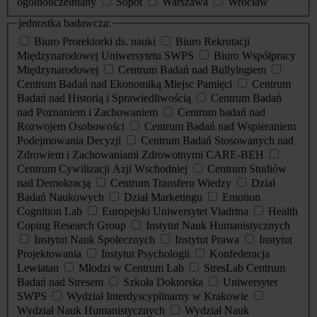
ogólnouczelniany
Sopot
Warszawa
Wrocław
jednostka badawcza:
Biuro Prorektorki ds. nauki
Biuro Rekrutacji
Międzynarodowej Uniwersytetu SWPS
Biuro Współpracy
Międzynarodowej
Centrum Badań nad Bullyingiem
Centrum Badań nad Ekonomiką Miejsc Pamięci
Centrum
Badań nad Historią i Sprawiedliwością
Centrum Badań
nad Poznaniem i Zachowaniem
Centrum badań nad
Rozwojem Osobowości
Centrum Badań nad Wspieraniem
Podejmowania Decyzji
Centrum Badań Stosowanych nad
Zdrowiem i Zachowaniami Zdrowotnymi CARE-BEH
Centrum Cywilizacji Azji Wschodniej
Centrum Studiów
nad Demokracją
Centrum Transferu Wiedzy
Dział
Badań Naukowych
Dział Marketingu
Emotion
Cognition Lab
Europejski Uniwersytet Viadrina
Health
Coping Research Group
Instytut Nauk Humanistycznych
Instytut Nauk Społecznych
Instytut Prawa
Instytut
Projektowania
Instytut Psychologii
Konfederacja
Lewiatan
Młodzi w Centrum Lab
StresLab Centrum
Badań nad Stresem
Szkoła Doktorska
Uniwersytet
SWPS
Wydział Interdyscyplinarny w Krakowie
Wydział Nauk Humanistycznych
Wydział Nauk