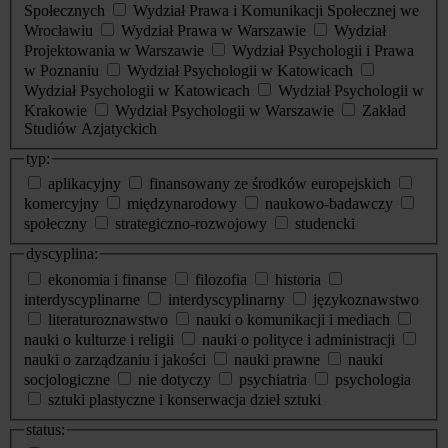
Społecznych
Wydział Prawa i Komunikacji Społecznej we
Wrocławiu
Wydział Prawa w Warszawie
Wydział
Projektowania w Warszawie
Wydział Psychologii i Prawa
w Poznaniu
Wydział Psychologii w Katowicach
Wydział Psychologii w Katowicach
Wydział Psychologii w
Krakowie
Wydział Psychologii w Warszawie
Zakład
Studiów Azjatyckich
typ:
aplikacyjny
finansowany ze środków europejskich
komercyjny
międzynarodowy
naukowo-badawczy
społeczny
strategiczno-rozwojowy
studencki
dyscyplina:
ekonomia i finanse
filozofia
historia
interdyscyplinarne
interdyscyplinarny
językoznawstwo
literaturoznawstwo
nauki o komunikacji i mediach
nauki o kulturze i religii
nauki o polityce i administracji
nauki o zarządzaniu i jakości
nauki prawne
nauki
socjologiczne
nie dotyczy
psychiatria
psychologia
sztuki plastyczne i konserwacja dzieł sztuki
status: