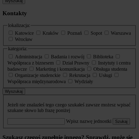
Wyszukaj
Kontakty
lokalizacja:
Katowice
Kraków
Poznań
Sopot
Warszawa
Wrocław
kategoria:
Administracja
Badania i rozwój
Biblioteka
Współpraca z biznesem
Dział Prawny
Instytuty i centra
badawcze
Marketing i komunikacja
Obsługa studenta
Organizacje studenckie
Rekrutacja
Usługi
Współpraca międzynarodowa
Wydziały
Wyszukaj
Jeżeli nie znalazłeś tego czego szukałeś zawsze możesz wpisać
szukane słowo lub frazę poniżej
Wpisz nazwę jednostki
Szukaj
Szukasz czegoś zupełnie innego? Sprawdź, może się