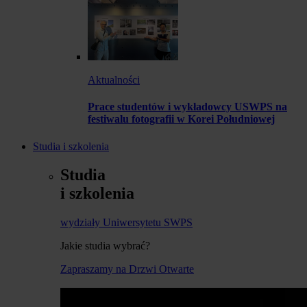
Aktualności
Prace studentów i wykładowcy USWPS na
festiwalu fotografii w Korei Południowej
Studia i szkolenia
Studia
i szkolenia
wydziały Uniwersytetu SWPS
Jakie studia wybrać?
Zapraszamy na Drzwi Otwarte