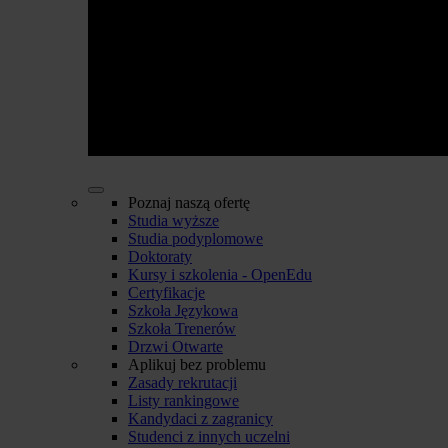
Poznaj naszą ofertę
Studia wyższe
Studia podyplomowe
Doktoraty
Kursy i szkolenia - OpenEdu
Certyfikacje
Szkoła Językowa
Szkoła Trenerów
Drzwi Otwarte
Aplikuj bez problemu
Zasady rekrutacji
Listy rankingowe
Kandydaci z zagranicy
Studenci z innych uczelni