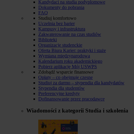
Kandydaci na studia podyplomowe
Dokumenty do pobrania
FAQ
Studiuj komfortowo
Uczelnia bez barier
Kampusy i infrastruktura
Zakwaterowanie na czas studiów
Biblioteki
Organizacje studenckie
Oferta Biura Karier: praktyki i staże
Wymiana międzynarodowa
Kalendarium roku akademickiego
Pobierz aplikację Mój USWPS
Zdobądź wsparcie finansowe
Opłaty – co obejmuje czesne
Studiuj za darmo – stypendia dla kandydatów
Stypendia dla studentów
Preferencyjne kredyty
Dofinansowanie przez pracodawcę
Wiadomości z kategorii
Studia i szkolenia