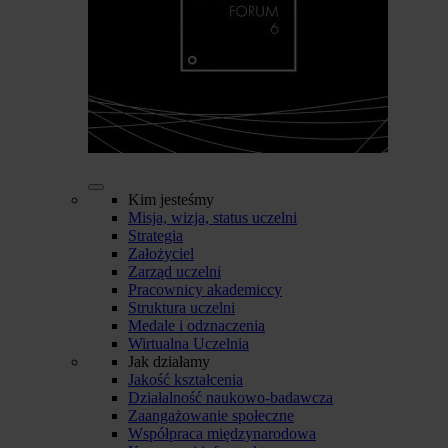
Kim jesteśmy
Misja, wizja, status uczelni
Strategia
Założyciel
Zarząd uczelni
Pracownicy akademiccy
Struktura uczelni
Medale i odznaczenia
Wirtualna Uczelnia
Jak działamy
Jakość kształcenia
Działalność naukowo-badawcza
Zaangażowanie społeczne
Współpraca międzynarodowa