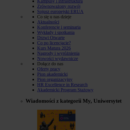
Kampusy i infrastruktura
Zrównoważony rozwój
Sojusz europejski ERUA
Co się u nas dzieje
Aktualności
Konferencje i seminaria
Wykłady i spotkania
Drzwi Otwarte
Co po licencjacie?
Kurs Matura 2026
Nagrody i wyróżnienia
Nowości wydawnicze
Dołącz do nas
Oferty pracy
Pion akademicki
Pion organizacyjny
HR Excellence in Research
Akademicki Program Stażowy
Wiadomości z kategorii
My, Uniwersytet