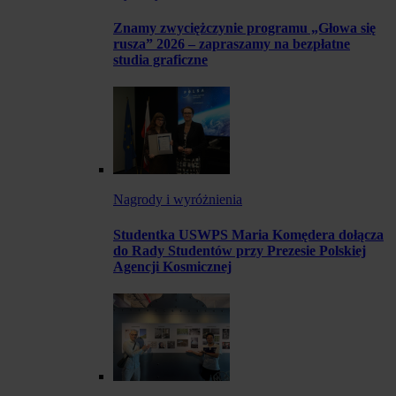
Znamy zwyciężczynie programu „Głowa się
rusza” 2026 – zapraszamy na bezpłatne
studia graficzne
Nagrody i wyróżnienia
Studentka USWPS Maria Komędera dołącza
do Rady Studentów przy Prezesie Polskiej
Agencji Kosmicznej