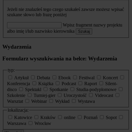
Jeżeli nie znalazłeś tego czego szukałeś zawsze możesz wpisać
szukane słowo lub frazę poniżej
Wpisz fragment nazwy projektu
albo imię i/lub nazwisko kierownika
Szukaj
Wydarzenia
Formularz wyszukiwania na belce: Wydarzenia
typ:
Artykuł
Debata
Ebook
Festiwal
Koncert
Konferencja
Książka
Podcast
Raport
Silent-
disco
Spektakl
Spotkanie
Studia-podyplomowe
Szkolenie
Turniej-gier
Uroczystość
Videocast
Warsztat
Webinar
Wykład
Wystawa
lokalizacja:
Katowice
Kraków
online
Poznań
Sopot
Warszawa
Wrocław