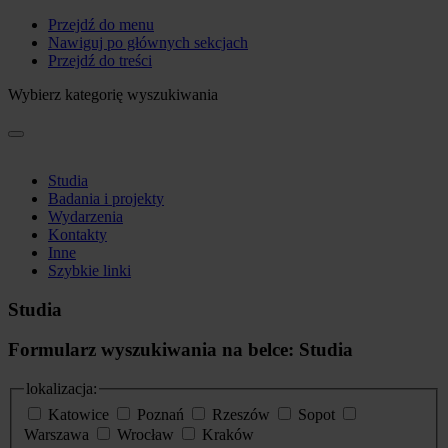
Przejdź do menu
Nawiguj po głównych sekcjach
Przejdź do treści
Wybierz kategorię wyszukiwania
Studia
Badania i projekty
Wydarzenia
Kontakty
Inne
Szybkie linki
Studia
Formularz wyszukiwania na belce: Studia
lokalizacja:
Katowice
Poznań
Rzeszów
Sopot
Warszawa
Wrocław
Kraków