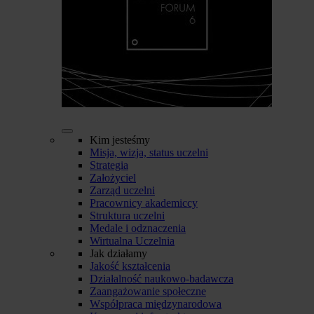
Kim jesteśmy
Misja, wizja, status uczelni
Strategia
Założyciel
Zarząd uczelni
Pracownicy akademiccy
Struktura uczelni
Medale i odznaczenia
Wirtualna Uczelnia
Jak działamy
Jakość kształcenia
Działalność naukowo-badawcza
Zaangażowanie społeczne
Współpraca międzynarodowa