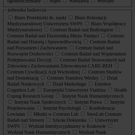
ogólnouczelniany
Sopot
Warszawa
Wrocław
jednostka badawcza:
Biuro Prorektorki ds. nauki
Biuro Rekrutacji
Międzynarodowej Uniwersytetu SWPS
Biuro Współpracy
Międzynarodowej
Centrum Badań nad Bullyingiem
Centrum Badań nad Ekonomiką Miejsc Pamięci
Centrum
Badań nad Historią i Sprawiedliwością
Centrum Badań
nad Poznaniem i Zachowaniem
Centrum badań nad
Rozwojem Osobowości
Centrum Badań nad Wspieraniem
Podejmowania Decyzji
Centrum Badań Stosowanych nad
Zdrowiem i Zachowaniami Zdrowotnymi CARE-BEH
Centrum Cywilizacji Azji Wschodniej
Centrum Studiów
nad Demokracją
Centrum Transferu Wiedzy
Dział
Badań Naukowych
Dział Marketingu
Emotion
Cognition Lab
Europejski Uniwersytet Viadrina
Health
Coping Research Group
Instytut Nauk Humanistycznych
Instytut Nauk Społecznych
Instytut Prawa
Instytut
Projektowania
Instytut Psychologii
Konfederacja
Lewiatan
Młodzi w Centrum Lab
StresLab Centrum
Badań nad Stresem
Szkoła Doktorska
Uniwersytet
SWPS
Wydział Interdyscyplinarny w Krakowie
Wydział Nauk Humanistycznych
Wydział Nauk