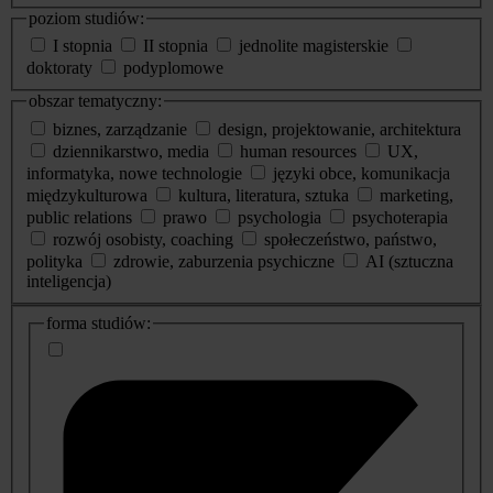
poziom studiów:
I stopnia
II stopnia
jednolite magisterskie
doktoraty
podyplomowe
obszar tematyczny:
biznes, zarządzanie
design, projektowanie, architektura
dziennikarstwo, media
human resources
UX,
informatyka, nowe technologie
języki obce, komunikacja
międzykulturowa
kultura, literatura, sztuka
marketing,
public relations
prawo
psychologia
psychoterapia
rozwój osobisty, coaching
społeczeństwo, państwo,
polityka
zdrowie, zaburzenia psychiczne
AI (sztuczna
inteligencja)
dodatkowe
forma studiów:
informacje
o
studiach