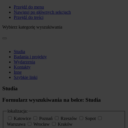
Przejdź do menu
Nawiguj po głównych sekcjach
Przejdź do treści
Wybierz kategorię wyszukiwania
Studia
Badania i projekty
Wydarzenia
Kontakty
Inne
Szybkie linki
Studia
Formularz wyszukiwania na belce: Studia
lokalizacja:
Katowice
Poznań
Rzeszów
Sopot
Warszawa
Wrocław
Kraków