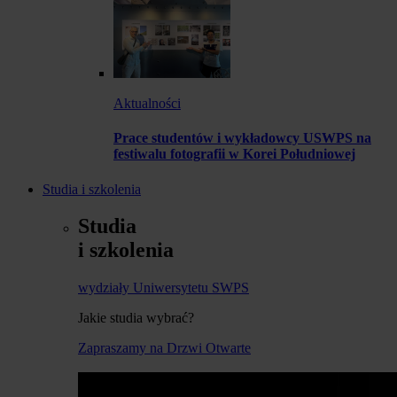
Aktualności
Prace studentów i wykładowcy USWPS na
festiwalu fotografii w Korei Południowej
Studia i szkolenia
Studia
i szkolenia
wydziały Uniwersytetu SWPS
Jakie studia wybrać?
Zapraszamy na Drzwi Otwarte