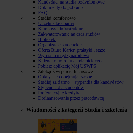
Kandydaci na studia podyplomowe
Dokumenty do pobrania
FAQ
Studiuj komfortowo
Uczelnia bez barier
Kampusy i infrastruktura
Zakwaterowanie na czas studiów
Biblioteki
Organizacje studenckie
Oferta Biura Karier: praktyki i staże
Wymiana międzynarodowa
Kalendarium roku akademickiego
Pobierz aplikację Mój USWPS
Zdobądź wsparcie finansowe
Opłaty – co obejmuje czesne
Studiuj za darmo – stypendia dla kandydatów
Stypendia dla studentów
Preferencyjne kredyty
Dofinansowanie przez pracodawcę
Wiadomości z kategorii
Studia i szkolenia