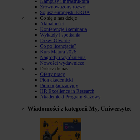
Kampusy i infrastruktura
Zrównoważony rozwój
Sojusz europejski ERUA
Co się u nas dzieje
Aktualności
Konferencje i seminaria
Wykłady i spotkania
Drzwi Otwarte
Co po licencjacie?
Kurs Matura 2026
Nagrody i wyróżnienia
Nowości wydawnicze
Dołącz do nas
Oferty pracy
Pion akademicki
Pion organizacyjny
HR Excellence in Research
Akademicki Program Stażowy
Wiadomości z kategorii
My, Uniwersytet