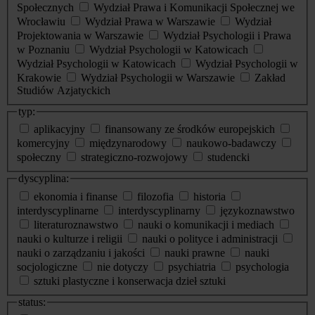
Społecznych
Wydział Prawa i Komunikacji Społecznej we
Wrocławiu
Wydział Prawa w Warszawie
Wydział
Projektowania w Warszawie
Wydział Psychologii i Prawa
w Poznaniu
Wydział Psychologii w Katowicach
Wydział Psychologii w Katowicach
Wydział Psychologii w
Krakowie
Wydział Psychologii w Warszawie
Zakład
Studiów Azjatyckich
typ:
aplikacyjny
finansowany ze środków europejskich
komercyjny
międzynarodowy
naukowo-badawczy
społeczny
strategiczno-rozwojowy
studencki
dyscyplina:
ekonomia i finanse
filozofia
historia
interdyscyplinarne
interdyscyplinarny
językoznawstwo
literaturoznawstwo
nauki o komunikacji i mediach
nauki o kulturze i religii
nauki o polityce i administracji
nauki o zarządzaniu i jakości
nauki prawne
nauki
socjologiczne
nie dotyczy
psychiatria
psychologia
sztuki plastyczne i konserwacja dzieł sztuki
status: