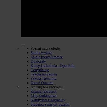
Poznaj naszą ofertę
Studia wyższe
Studia podyplomowe
Doktoraty
Kursy i szkolenia - OpenEdu
Certyfikacje
Szkoła Językowa
Szkoła Trenerów
Drzwi Otwarte
Aplikuj bez problemu
Zasady rekrutacji
Listy rankingowe
Kandydaci z zagranicy
Studenci z innych uczelni