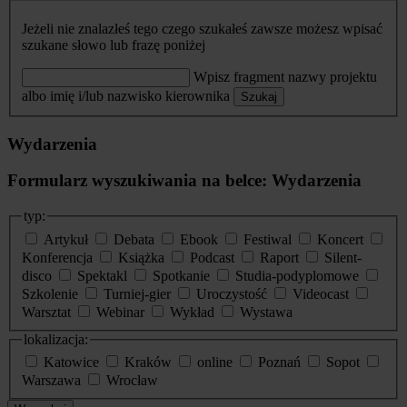
Jeżeli nie znalazłeś tego czego szukałeś zawsze możesz wpisać
szukane słowo lub frazę poniżej
Wpisz fragment nazwy projektu
albo imię i/lub nazwisko kierownika
Szukaj
Wydarzenia
Formularz wyszukiwania na belce: Wydarzenia
typ:
Artykuł
Debata
Ebook
Festiwal
Koncert
Konferencja
Książka
Podcast
Raport
Silent-
disco
Spektakl
Spotkanie
Studia-podyplomowe
Szkolenie
Turniej-gier
Uroczystość
Videocast
Warsztat
Webinar
Wykład
Wystawa
lokalizacja:
Katowice
Kraków
online
Poznań
Sopot
Warszawa
Wrocław