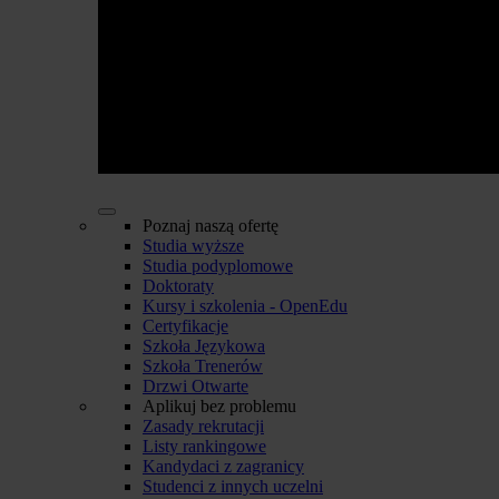
Poznaj naszą ofertę
Studia wyższe
Studia podyplomowe
Doktoraty
Kursy i szkolenia - OpenEdu
Certyfikacje
Szkoła Językowa
Szkoła Trenerów
Drzwi Otwarte
Aplikuj bez problemu
Zasady rekrutacji
Listy rankingowe
Kandydaci z zagranicy
Studenci z innych uczelni