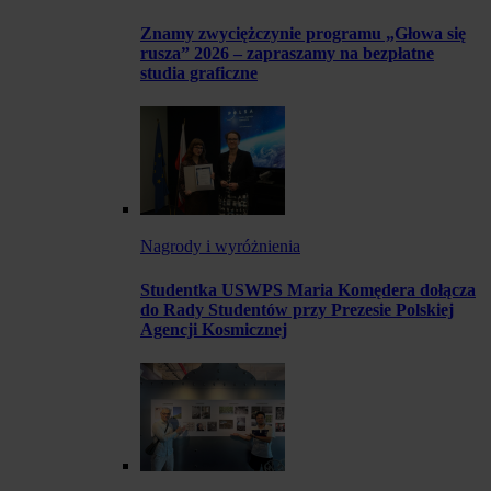
Znamy zwyciężczynie programu „Głowa się
rusza” 2026 – zapraszamy na bezpłatne
studia graficzne
Nagrody i wyróżnienia
Studentka USWPS Maria Komędera dołącza
do Rady Studentów przy Prezesie Polskiej
Agencji Kosmicznej