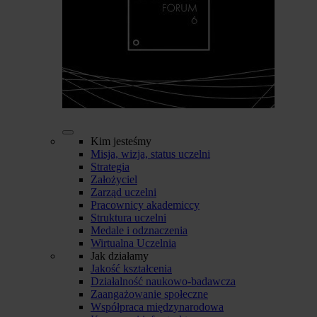
Kim jesteśmy
Misja, wizja, status uczelni
Strategia
Założyciel
Zarząd uczelni
Pracownicy akademiccy
Struktura uczelni
Medale i odznaczenia
Wirtualna Uczelnia
Jak działamy
Jakość kształcenia
Działalność naukowo-badawcza
Zaangażowanie społeczne
Współpraca międzynarodowa