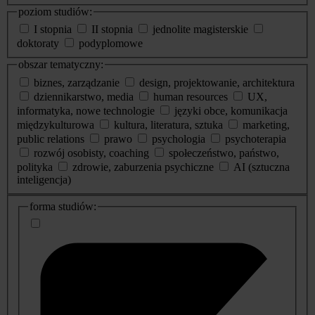
poziom studiów:
I stopnia
II stopnia
jednolite magisterskie
doktoraty
podyplomowe
obszar tematyczny:
biznes, zarządzanie
design, projektowanie, architektura
dziennikarstwo, media
human resources
UX,
informatyka, nowe technologie
języki obce, komunikacja
międzykulturowa
kultura, literatura, sztuka
marketing,
public relations
prawo
psychologia
psychoterapia
rozwój osobisty, coaching
społeczeństwo, państwo,
polityka
zdrowie, zaburzenia psychiczne
AI (sztuczna
inteligencja)
dodatkowe
forma studiów:
informacje
o
studiach