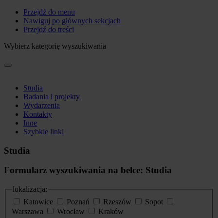
Przejdź do menu
Nawiguj po głównych sekcjach
Przejdź do treści
Wybierz kategorię wyszukiwania
Studia
Badania i projekty
Wydarzenia
Kontakty
Inne
Szybkie linki
Studia
Formularz wyszukiwania na belce: Studia
lokalizacja:
Katowice
Poznań
Rzeszów
Sopot
Warszawa
Wrocław
Kraków