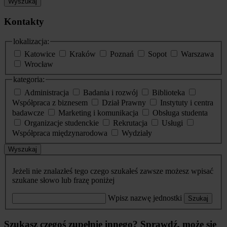
Wyszukaj
Kontakty
lokalizacja:
Katowice
Kraków
Poznań
Sopot
Warszawa
Wrocław
kategoria:
Administracja
Badania i rozwój
Biblioteka
Współpraca z biznesem
Dział Prawny
Instytuty i centra
badawcze
Marketing i komunikacja
Obsługa studenta
Organizacje studenckie
Rekrutacja
Usługi
Współpraca międzynarodowa
Wydziały
Wyszukaj
Jeżeli nie znalazłeś tego czego szukałeś zawsze możesz wpisać
szukane słowo lub frazę poniżej
Wpisz nazwę jednostki
Szukaj
Szukasz czegoś zupełnie innego? Sprawdź, może się