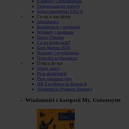
Kampusy i infrastruktura
Zrównoważony rozwój
Sojusz europejski ERUA
Co się u nas dzieje
Aktualności
Konferencje i seminaria
Wykłady i spotkania
Drzwi Otwarte
Co po licencjacie?
Kurs Matura 2026
Nagrody i wyróżnienia
Nowości wydawnicze
Dołącz do nas
Oferty pracy
Pion akademicki
Pion organizacyjny
HR Excellence in Research
Akademicki Program Stażowy
Wiadomości z kategorii
My, Uniwersytet