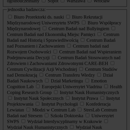
ogólnouczelniany
Sopot
Warszawa
Wrocław
jednostka badawcza:
Biuro Prorektorki ds. nauki
Biuro Rekrutacji
Międzynarodowej Uniwersytetu SWPS
Biuro Współpracy
Międzynarodowej
Centrum Badań nad Bullyingiem
Centrum Badań nad Ekonomiką Miejsc Pamięci
Centrum
Badań nad Historią i Sprawiedliwością
Centrum Badań
nad Poznaniem i Zachowaniem
Centrum badań nad
Rozwojem Osobowości
Centrum Badań nad Wspieraniem
Podejmowania Decyzji
Centrum Badań Stosowanych nad
Zdrowiem i Zachowaniami Zdrowotnymi CARE-BEH
Centrum Cywilizacji Azji Wschodniej
Centrum Studiów
nad Demokracją
Centrum Transferu Wiedzy
Dział
Badań Naukowych
Dział Marketingu
Emotion
Cognition Lab
Europejski Uniwersytet Viadrina
Health
Coping Research Group
Instytut Nauk Humanistycznych
Instytut Nauk Społecznych
Instytut Prawa
Instytut
Projektowania
Instytut Psychologii
Konfederacja
Lewiatan
Młodzi w Centrum Lab
StresLab Centrum
Badań nad Stresem
Szkoła Doktorska
Uniwersytet
SWPS
Wydział Interdyscyplinarny w Krakowie
Wydział Nauk Humanistycznych
Wydział Nauk