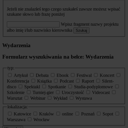
Jeżeli nie znalazłeś tego czego szukałeś zawsze możesz wpisać
szukane słowo lub frazę poniżej
Wpisz fragment nazwy projektu
albo imię i/lub nazwisko kierownika
Szukaj
Wydarzenia
Formularz wyszukiwania na belce: Wydarzenia
typ:
Artykuł
Debata
Ebook
Festiwal
Koncert
Konferencja
Książka
Podcast
Raport
Silent-
disco
Spektakl
Spotkanie
Studia-podyplomowe
Szkolenie
Turniej-gier
Uroczystość
Videocast
Warsztat
Webinar
Wykład
Wystawa
lokalizacja:
Katowice
Kraków
online
Poznań
Sopot
Warszawa
Wrocław