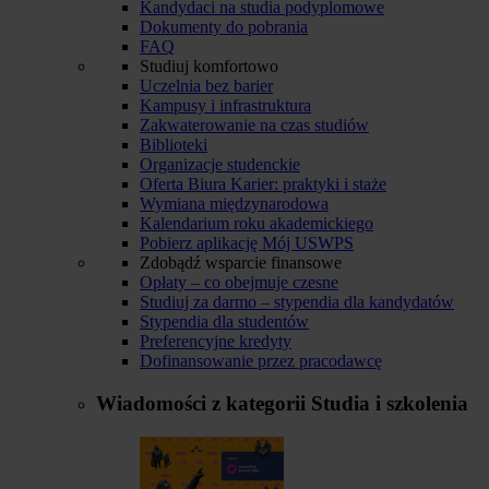
Kandydaci na studia podyplomowe
Dokumenty do pobrania
FAQ
Studiuj komfortowo
Uczelnia bez barier
Kampusy i infrastruktura
Zakwaterowanie na czas studiów
Biblioteki
Organizacje studenckie
Oferta Biura Karier: praktyki i staże
Wymiana międzynarodowa
Kalendarium roku akademickiego
Pobierz aplikację Mój USWPS
Zdobądź wsparcie finansowe
Opłaty – co obejmuje czesne
Studiuj za darmo – stypendia dla kandydatów
Stypendia dla studentów
Preferencyjne kredyty
Dofinansowanie przez pracodawcę
Wiadomości z kategorii
Studia i szkolenia