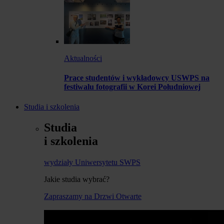
Aktualności
Prace studentów i wykładowcy USWPS na
festiwalu fotografii w Korei Południowej
Studia i szkolenia
Studia
i szkolenia
wydziały Uniwersytetu SWPS
Jakie studia wybrać?
Zapraszamy na Drzwi Otwarte