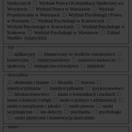
Społecznych
Wydział Prawa i Komunikacji Społecznej we
Wrocławiu
Wydział Prawa w Warszawie
Wydział
Projektowania w Warszawie
Wydział Psychologii i Prawa
w Poznaniu
Wydział Psychologii w Katowicach
Wydział Psychologii w Katowicach
Wydział Psychologii w
Krakowie
Wydział Psychologii w Warszawie
Zakład
Studiów Azjatyckich
typ:
aplikacyjny
finansowany ze środków europejskich
komercyjny
międzynarodowy
naukowo-badawczy
społeczny
strategiczno-rozwojowy
studencki
dyscyplina:
ekonomia i finanse
filozofia
historia
interdyscyplinarne
interdyscyplinarny
językoznawstwo
literaturoznawstwo
nauki o komunikacji i mediach
nauki o kulturze i religii
nauki o polityce i administracji
nauki o zarządzaniu i jakości
nauki prawne
nauki
socjologiczne
nie dotyczy
psychiatria
psychologia
sztuki plastyczne i konserwacja dzieł sztuki
status: