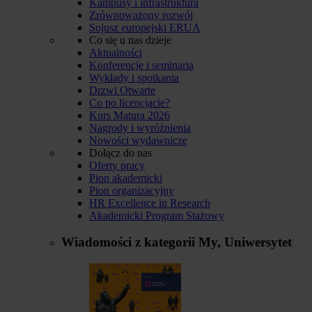
Kampusy i infrastruktura
Zrównoważony rozwój
Sojusz europejski ERUA
Co się u nas dzieje
Aktualności
Konferencje i seminaria
Wykłady i spotkania
Drzwi Otwarte
Co po licencjacie?
Kurs Matura 2026
Nagrody i wyróżnienia
Nowości wydawnicze
Dołącz do nas
Oferty pracy
Pion akademicki
Pion organizacyjny
HR Excellence in Research
Akademicki Program Stażowy
Wiadomości z kategorii
My, Uniwersytet