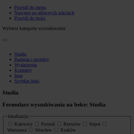
Przejdź do menu
Nawiguj po głównych sekcjach
Przejdź do treści
Wybierz kategorię wyszukiwania
Studia
Badania i projekty
Wydarzenia
Kontakty
Inne
Szybkie linki
Studia
Formularz wyszukiwania na belce: Studia
lokalizacja:
Katowice
Poznań
Rzeszów
Sopot
Warszawa
Wrocław
Kraków