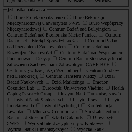
ogólnouczelniany
Sopot
Warszawa
Wrocław
jednostka badawcza:
Biuro Prorektorki ds. nauki
Biuro Rekrutacji
Międzynarodowej Uniwersytetu SWPS
Biuro Współpracy
Międzynarodowej
Centrum Badań nad Bullyingiem
Centrum Badań nad Ekonomiką Miejsc Pamięci
Centrum
Badań nad Historią i Sprawiedliwością
Centrum Badań
nad Poznaniem i Zachowaniem
Centrum badań nad
Rozwojem Osobowości
Centrum Badań nad Wspieraniem
Podejmowania Decyzji
Centrum Badań Stosowanych nad
Zdrowiem i Zachowaniami Zdrowotnymi CARE-BEH
Centrum Cywilizacji Azji Wschodniej
Centrum Studiów
nad Demokracją
Centrum Transferu Wiedzy
Dział
Badań Naukowych
Dział Marketingu
Emotion
Cognition Lab
Europejski Uniwersytet Viadrina
Health
Coping Research Group
Instytut Nauk Humanistycznych
Instytut Nauk Społecznych
Instytut Prawa
Instytut
Projektowania
Instytut Psychologii
Konfederacja
Lewiatan
Młodzi w Centrum Lab
StresLab Centrum
Badań nad Stresem
Szkoła Doktorska
Uniwersytet
SWPS
Wydział Interdyscyplinarny w Krakowie
Wydział Nauk Humanistycznych
Wydział Nauk