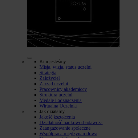
Kim jesteśmy
Misja, wizja, status uczelni
Strategia
Założyciel
Zarząd uczelni
Pracownicy akademiccy
Struktura uczelni
Medale i odznaczenia
Wirtualna Uczelnia
Jak działamy
Jakość kształcenia
Działalność naukowo-badawcza
Zaangażowanie społeczne
Współpraca międzynarodowa