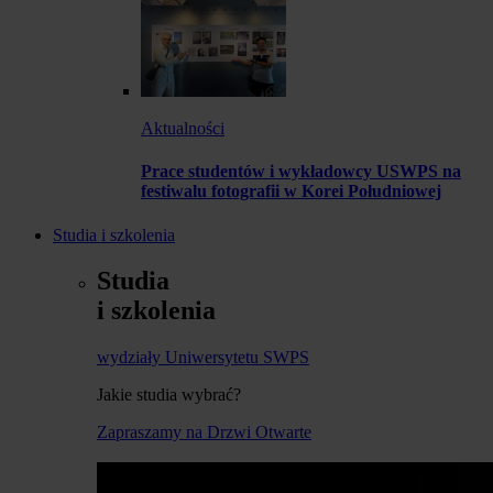
Aktualności
Prace studentów i wykładowcy USWPS na
festiwalu fotografii w Korei Południowej
Studia i szkolenia
Studia
i szkolenia
wydziały Uniwersytetu SWPS
Jakie studia wybrać?
Zapraszamy na Drzwi Otwarte