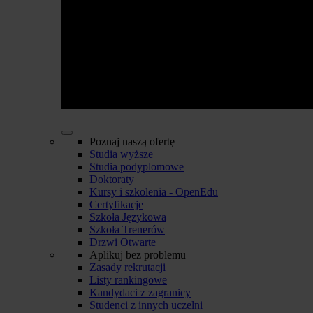
Poznaj naszą ofertę
Studia wyższe
Studia podyplomowe
Doktoraty
Kursy i szkolenia - OpenEdu
Certyfikacje
Szkoła Językowa
Szkoła Trenerów
Drzwi Otwarte
Aplikuj bez problemu
Zasady rekrutacji
Listy rankingowe
Kandydaci z zagranicy
Studenci z innych uczelni