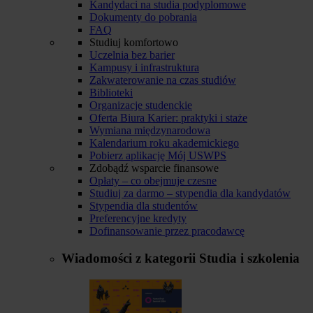
Kandydaci na studia podyplomowe
Dokumenty do pobrania
FAQ
Studiuj komfortowo
Uczelnia bez barier
Kampusy i infrastruktura
Zakwaterowanie na czas studiów
Biblioteki
Organizacje studenckie
Oferta Biura Karier: praktyki i staże
Wymiana międzynarodowa
Kalendarium roku akademickiego
Pobierz aplikację Mój USWPS
Zdobądź wsparcie finansowe
Opłaty – co obejmuje czesne
Studiuj za darmo – stypendia dla kandydatów
Stypendia dla studentów
Preferencyjne kredyty
Dofinansowanie przez pracodawcę
Wiadomości z kategorii
Studia i szkolenia