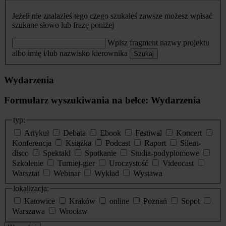
Jeżeli nie znalazłeś tego czego szukałeś zawsze możesz wpisać
szukane słowo lub frazę poniżej
Wpisz fragment nazwy projektu
albo imię i/lub nazwisko kierownika
Szukaj
Wydarzenia
Formularz wyszukiwania na belce: Wydarzenia
typ:
Artykuł
Debata
Ebook
Festiwal
Koncert
Konferencja
Książka
Podcast
Raport
Silent-
disco
Spektakl
Spotkanie
Studia-podyplomowe
Szkolenie
Turniej-gier
Uroczystość
Videocast
Warsztat
Webinar
Wykład
Wystawa
lokalizacja:
Katowice
Kraków
online
Poznań
Sopot
Warszawa
Wrocław