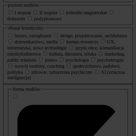
poziom studiów:
I stopnia
II stopnia
jednolite magisterskie
doktoraty
podyplomowe
obszar tematyczny:
biznes, zarządzanie
design, projektowanie, architektura
dziennikarstwo, media
human resources
UX,
informatyka, nowe technologie
języki obce, komunikacja
międzykulturowa
kultura, literatura, sztuka
marketing,
public relations
prawo
psychologia
psychoterapia
rozwój osobisty, coaching
społeczeństwo, państwo,
polityka
zdrowie, zaburzenia psychiczne
AI (sztuczna
inteligencja)
dodatkowe
forma studiów:
informacje
o
studiach