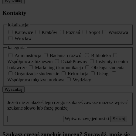
Wyszukaj
Kontakty
lokalizacja:
Katowice
Kraków
Poznań
Sopot
Warszawa
Wrocław
kategoria:
Administracja
Badania i rozwój
Biblioteka
Współpraca z biznesem
Dział Prawny
Instytuty i centra
badawcze
Marketing i komunikacja
Obsługa studenta
Organizacje studenckie
Rekrutacja
Usługi
Współpraca międzynarodowa
Wydziały
Wyszukaj
Jeżeli nie znalazłeś tego czego szukałeś zawsze możesz wpisać
szukane słowo lub frazę poniżej
Wpisz nazwę jednostki
Szukaj
Szukasz czegoś zupełnie innego? Sprawdź, może się