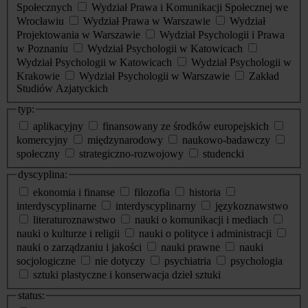
Społecznych
Wydział Prawa i Komunikacji Społecznej we
Wrocławiu
Wydział Prawa w Warszawie
Wydział
Projektowania w Warszawie
Wydział Psychologii i Prawa
w Poznaniu
Wydział Psychologii w Katowicach
Wydział Psychologii w Katowicach
Wydział Psychologii w
Krakowie
Wydział Psychologii w Warszawie
Zakład
Studiów Azjatyckich
typ:
aplikacyjny
finansowany ze środków europejskich
komercyjny
międzynarodowy
naukowo-badawczy
społeczny
strategiczno-rozwojowy
studencki
dyscyplina:
ekonomia i finanse
filozofia
historia
interdyscyplinarne
interdyscyplinarny
językoznawstwo
literaturoznawstwo
nauki o komunikacji i mediach
nauki o kulturze i religii
nauki o polityce i administracji
nauki o zarządzaniu i jakości
nauki prawne
nauki
socjologiczne
nie dotyczy
psychiatria
psychologia
sztuki plastyczne i konserwacja dzieł sztuki
status: