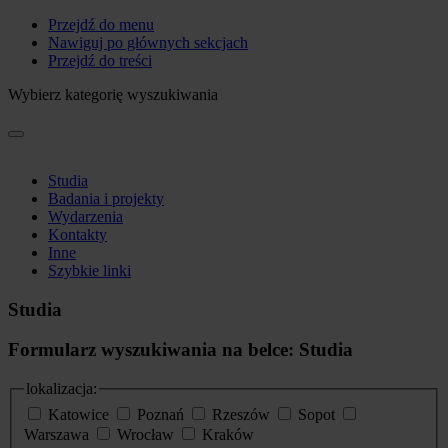
Przejdź do menu
Nawiguj po głównych sekcjach
Przejdź do treści
Wybierz kategorię wyszukiwania
Studia
Badania i projekty
Wydarzenia
Kontakty
Inne
Szybkie linki
Studia
Formularz wyszukiwania na belce: Studia
lokalizacja:
Katowice
Poznań
Rzeszów
Sopot
Warszawa
Wrocław
Kraków