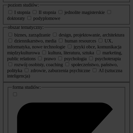
poziom studiów:
I stopnia
II stopnia
jednolite magisterskie
doktoraty
podyplomowe
obszar tematyczny:
biznes, zarządzanie
design, projektowanie, architektura
dziennikarstwo, media
human resources
UX,
informatyka, nowe technologie
języki obce, komunikacja
międzykulturowa
kultura, literatura, sztuka
marketing,
public relations
prawo
psychologia
psychoterapia
rozwój osobisty, coaching
społeczeństwo, państwo,
polityka
zdrowie, zaburzenia psychiczne
AI (sztuczna
inteligencja)
dodatkowe
forma studiów:
informacje
o
studiach