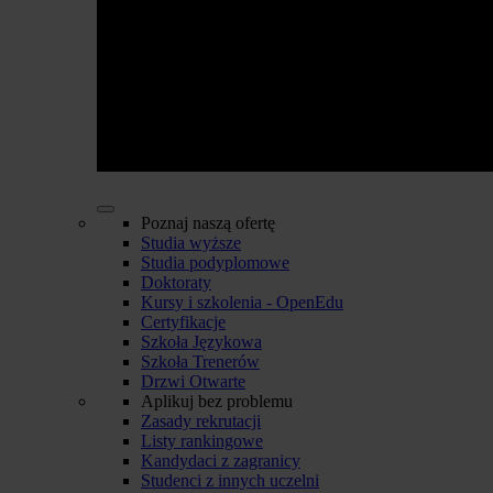
Poznaj naszą ofertę
Studia wyższe
Studia podyplomowe
Doktoraty
Kursy i szkolenia - OpenEdu
Certyfikacje
Szkoła Językowa
Szkoła Trenerów
Drzwi Otwarte
Aplikuj bez problemu
Zasady rekrutacji
Listy rankingowe
Kandydaci z zagranicy
Studenci z innych uczelni