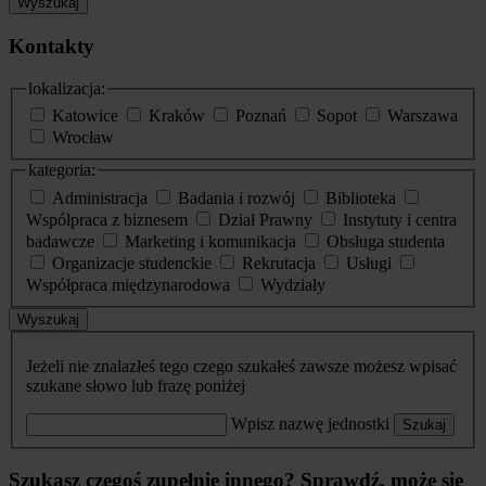
Wyszukaj
Kontakty
lokalizacja:
Katowice
Kraków
Poznań
Sopot
Warszawa
Wrocław
kategoria:
Administracja
Badania i rozwój
Biblioteka
Współpraca z biznesem
Dział Prawny
Instytuty i centra
badawcze
Marketing i komunikacja
Obsługa studenta
Organizacje studenckie
Rekrutacja
Usługi
Współpraca międzynarodowa
Wydziały
Wyszukaj
Jeżeli nie znalazłeś tego czego szukałeś zawsze możesz wpisać
szukane słowo lub frazę poniżej
Wpisz nazwę jednostki
Szukaj
Szukasz czegoś zupełnie innego? Sprawdź, może się