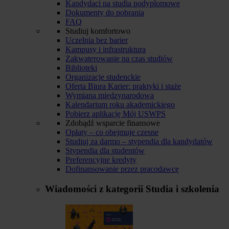
Kandydaci na studia podyplomowe
Dokumenty do pobrania
FAQ
Studiuj komfortowo
Uczelnia bez barier
Kampusy i infrastruktura
Zakwaterowanie na czas studiów
Biblioteki
Organizacje studenckie
Oferta Biura Karier: praktyki i staże
Wymiana międzynarodowa
Kalendarium roku akademickiego
Pobierz aplikację Mój USWPS
Zdobądź wsparcie finansowe
Opłaty – co obejmuje czesne
Studiuj za darmo – stypendia dla kandydatów
Stypendia dla studentów
Preferencyjne kredyty
Dofinansowanie przez pracodawcę
Wiadomości z kategorii
Studia i szkolenia