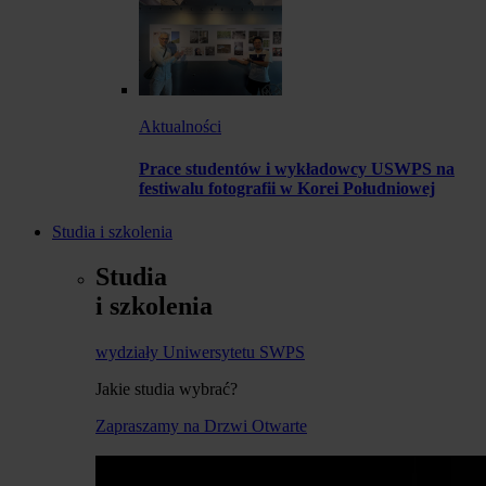
Aktualności
Prace studentów i wykładowcy USWPS na
festiwalu fotografii w Korei Południowej
Studia i szkolenia
Studia
i szkolenia
wydziały Uniwersytetu SWPS
Jakie studia wybrać?
Zapraszamy na Drzwi Otwarte