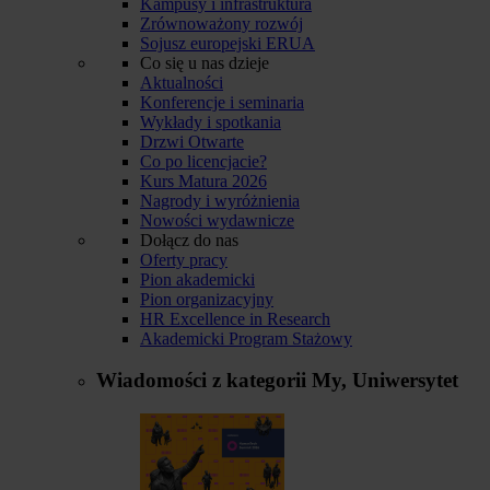
Kampusy i infrastruktura
Zrównoważony rozwój
Sojusz europejski ERUA
Co się u nas dzieje
Aktualności
Konferencje i seminaria
Wykłady i spotkania
Drzwi Otwarte
Co po licencjacie?
Kurs Matura 2026
Nagrody i wyróżnienia
Nowości wydawnicze
Dołącz do nas
Oferty pracy
Pion akademicki
Pion organizacyjny
HR Excellence in Research
Akademicki Program Stażowy
Wiadomości z kategorii
My, Uniwersytet