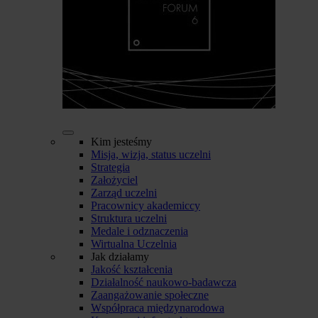
Kim jesteśmy
Misja, wizja, status uczelni
Strategia
Założyciel
Zarząd uczelni
Pracownicy akademiccy
Struktura uczelni
Medale i odznaczenia
Wirtualna Uczelnia
Jak działamy
Jakość kształcenia
Działalność naukowo-badawcza
Zaangażowanie społeczne
Współpraca międzynarodowa