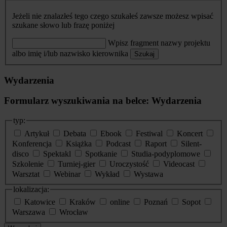
Jeżeli nie znalazłeś tego czego szukałeś zawsze możesz wpisać
szukane słowo lub frazę poniżej
Wpisz fragment nazwy projektu
albo imię i/lub nazwisko kierownika
Szukaj
Wydarzenia
Formularz wyszukiwania na belce: Wydarzenia
typ:
Artykuł
Debata
Ebook
Festiwal
Koncert
Konferencja
Książka
Podcast
Raport
Silent-
disco
Spektakl
Spotkanie
Studia-podyplomowe
Szkolenie
Turniej-gier
Uroczystość
Videocast
Warsztat
Webinar
Wykład
Wystawa
lokalizacja:
Katowice
Kraków
online
Poznań
Sopot
Warszawa
Wrocław