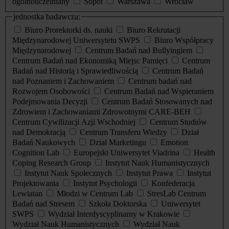
ogólnouczelniany
Sopot
Warszawa
Wrocław
jednostka badawcza:
Biuro Prorektorki ds. nauki
Biuro Rekrutacji
Międzynarodowej Uniwersytetu SWPS
Biuro Współpracy
Międzynarodowej
Centrum Badań nad Bullyingiem
Centrum Badań nad Ekonomiką Miejsc Pamięci
Centrum
Badań nad Historią i Sprawiedliwością
Centrum Badań
nad Poznaniem i Zachowaniem
Centrum badań nad
Rozwojem Osobowości
Centrum Badań nad Wspieraniem
Podejmowania Decyzji
Centrum Badań Stosowanych nad
Zdrowiem i Zachowaniami Zdrowotnymi CARE-BEH
Centrum Cywilizacji Azji Wschodniej
Centrum Studiów
nad Demokracją
Centrum Transferu Wiedzy
Dział
Badań Naukowych
Dział Marketingu
Emotion
Cognition Lab
Europejski Uniwersytet Viadrina
Health
Coping Research Group
Instytut Nauk Humanistycznych
Instytut Nauk Społecznych
Instytut Prawa
Instytut
Projektowania
Instytut Psychologii
Konfederacja
Lewiatan
Młodzi w Centrum Lab
StresLab Centrum
Badań nad Stresem
Szkoła Doktorska
Uniwersytet
SWPS
Wydział Interdyscyplinarny w Krakowie
Wydział Nauk Humanistycznych
Wydział Nauk