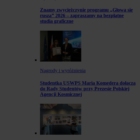
Znamy zwyciężczynie programu „Głowa się
rusza” 2026 – zapraszamy na bezpłatne
studia graficzne
Nagrody i wyróżnienia
Studentka USWPS Maria Komędera dołącza
do Rady Studentów przy Prezesie Polskiej
Agencji Kosmicznej