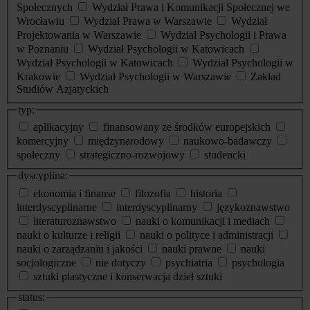
Społecznych
Wydział Prawa i Komunikacji Społecznej we
Wrocławiu
Wydział Prawa w Warszawie
Wydział
Projektowania w Warszawie
Wydział Psychologii i Prawa
w Poznaniu
Wydział Psychologii w Katowicach
Wydział Psychologii w Katowicach
Wydział Psychologii w
Krakowie
Wydział Psychologii w Warszawie
Zakład
Studiów Azjatyckich
typ:
aplikacyjny
finansowany ze środków europejskich
komercyjny
międzynarodowy
naukowo-badawczy
społeczny
strategiczno-rozwojowy
studencki
dyscyplina:
ekonomia i finanse
filozofia
historia
interdyscyplinarne
interdyscyplinarny
językoznawstwo
literaturoznawstwo
nauki o komunikacji i mediach
nauki o kulturze i religii
nauki o polityce i administracji
nauki o zarządzaniu i jakości
nauki prawne
nauki
socjologiczne
nie dotyczy
psychiatria
psychologia
sztuki plastyczne i konserwacja dzieł sztuki
status: