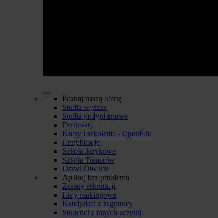
Poznaj naszą ofertę
Studia wyższe
Studia podyplomowe
Doktoraty
Kursy i szkolenia - OpenEdu
Certyfikacje
Szkoła Językowa
Szkoła Trenerów
Drzwi Otwarte
Aplikuj bez problemu
Zasady rekrutacji
Listy rankingowe
Kandydaci z zagranicy
Studenci z innych uczelni