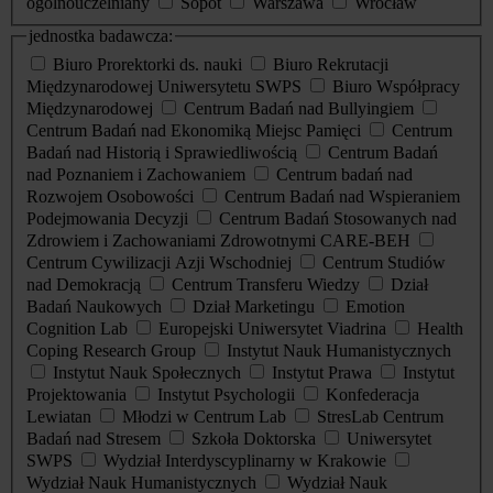
ogólnouczelniany
Sopot
Warszawa
Wrocław
jednostka badawcza:
Biuro Prorektorki ds. nauki
Biuro Rekrutacji
Międzynarodowej Uniwersytetu SWPS
Biuro Współpracy
Międzynarodowej
Centrum Badań nad Bullyingiem
Centrum Badań nad Ekonomiką Miejsc Pamięci
Centrum
Badań nad Historią i Sprawiedliwością
Centrum Badań
nad Poznaniem i Zachowaniem
Centrum badań nad
Rozwojem Osobowości
Centrum Badań nad Wspieraniem
Podejmowania Decyzji
Centrum Badań Stosowanych nad
Zdrowiem i Zachowaniami Zdrowotnymi CARE-BEH
Centrum Cywilizacji Azji Wschodniej
Centrum Studiów
nad Demokracją
Centrum Transferu Wiedzy
Dział
Badań Naukowych
Dział Marketingu
Emotion
Cognition Lab
Europejski Uniwersytet Viadrina
Health
Coping Research Group
Instytut Nauk Humanistycznych
Instytut Nauk Społecznych
Instytut Prawa
Instytut
Projektowania
Instytut Psychologii
Konfederacja
Lewiatan
Młodzi w Centrum Lab
StresLab Centrum
Badań nad Stresem
Szkoła Doktorska
Uniwersytet
SWPS
Wydział Interdyscyplinarny w Krakowie
Wydział Nauk Humanistycznych
Wydział Nauk