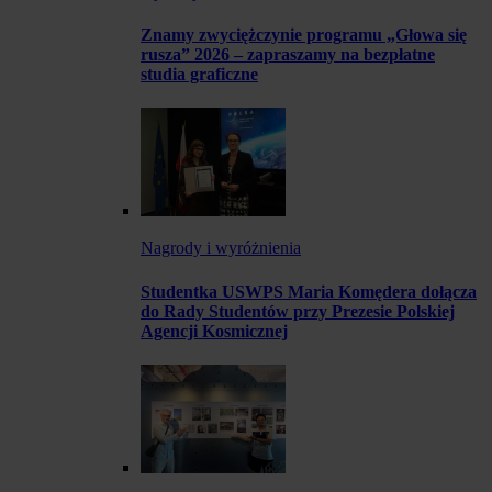
Znamy zwyciężczynie programu „Głowa się
rusza” 2026 – zapraszamy na bezpłatne
studia graficzne
Nagrody i wyróżnienia
Studentka USWPS Maria Komędera dołącza
do Rady Studentów przy Prezesie Polskiej
Agencji Kosmicznej