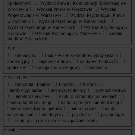
Społecznych
Wydział Prawa i Komunikacji Społecznej we
Wrocławiu
Wydział Prawa w Warszawie
Wydział
Projektowania w Warszawie
Wydział Psychologii i Prawa
w Poznaniu
Wydział Psychologii w Katowicach
Wydział Psychologii w Katowicach
Wydział Psychologii w
Krakowie
Wydział Psychologii w Warszawie
Zakład
Studiów Azjatyckich
typ:
aplikacyjny
finansowany ze środków europejskich
komercyjny
międzynarodowy
naukowo-badawczy
społeczny
strategiczno-rozwojowy
studencki
dyscyplina:
ekonomia i finanse
filozofia
historia
interdyscyplinarne
interdyscyplinarny
językoznawstwo
literaturoznawstwo
nauki o komunikacji i mediach
nauki o kulturze i religii
nauki o polityce i administracji
nauki o zarządzaniu i jakości
nauki prawne
nauki
socjologiczne
nie dotyczy
psychiatria
psychologia
sztuki plastyczne i konserwacja dzieł sztuki
status: