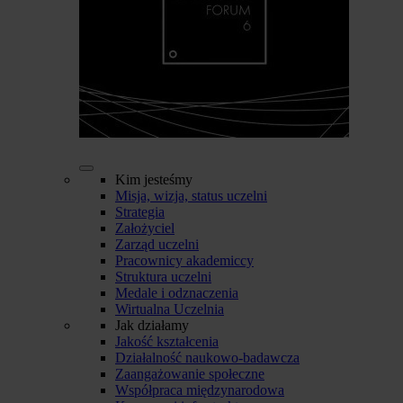
Kim jesteśmy
Misja, wizja, status uczelni
Strategia
Założyciel
Zarząd uczelni
Pracownicy akademiccy
Struktura uczelni
Medale i odznaczenia
Wirtualna Uczelnia
Jak działamy
Jakość kształcenia
Działalność naukowo-badawcza
Zaangażowanie społeczne
Współpraca międzynarodowa