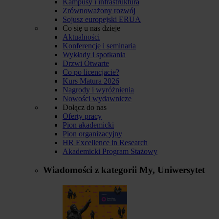
Kampusy i infrastruktura
Zrównoważony rozwój
Sojusz europejski ERUA
Co się u nas dzieje
Aktualności
Konferencje i seminaria
Wykłady i spotkania
Drzwi Otwarte
Co po licencjacie?
Kurs Matura 2026
Nagrody i wyróżnienia
Nowości wydawnicze
Dołącz do nas
Oferty pracy
Pion akademicki
Pion organizacyjny
HR Excellence in Research
Akademicki Program Stażowy
Wiadomości z kategorii
My, Uniwersytet