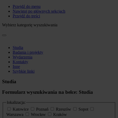
Przejdź do menu
Nawiguj po głównych sekcjach
Przejdź do treści
Wybierz kategorię wyszukiwania
Studia
Badania i projekty
Wydarzenia
Kontakty
Inne
Szybkie linki
Studia
Formularz wyszukiwania na belce: Studia
lokalizacja:
Katowice
Poznań
Rzeszów
Sopot
Warszawa
Wrocław
Kraków