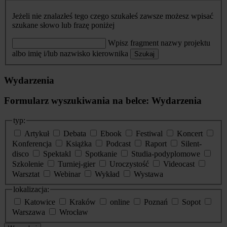
Jeżeli nie znalazłeś tego czego szukałeś zawsze możesz wpisać
szukane słowo lub frazę poniżej
Wpisz fragment nazwy projektu
albo imię i/lub nazwisko kierownika
Szukaj
Wydarzenia
Formularz wyszukiwania na belce: Wydarzenia
typ:
Artykuł
Debata
Ebook
Festiwal
Koncert
Konferencja
Książka
Podcast
Raport
Silent-
disco
Spektakl
Spotkanie
Studia-podyplomowe
Szkolenie
Turniej-gier
Uroczystość
Videocast
Warsztat
Webinar
Wykład
Wystawa
lokalizacja:
Katowice
Kraków
online
Poznań
Sopot
Warszawa
Wrocław