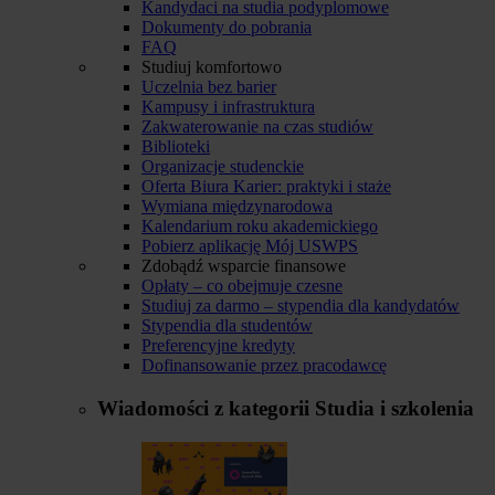
Kandydaci na studia podyplomowe
Dokumenty do pobrania
FAQ
Studiuj komfortowo
Uczelnia bez barier
Kampusy i infrastruktura
Zakwaterowanie na czas studiów
Biblioteki
Organizacje studenckie
Oferta Biura Karier: praktyki i staże
Wymiana międzynarodowa
Kalendarium roku akademickiego
Pobierz aplikację Mój USWPS
Zdobądź wsparcie finansowe
Opłaty – co obejmuje czesne
Studiuj za darmo – stypendia dla kandydatów
Stypendia dla studentów
Preferencyjne kredyty
Dofinansowanie przez pracodawcę
Wiadomości z kategorii
Studia i szkolenia