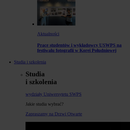
Aktualności
Prace studentów i wykładowcy USWPS na
festiwalu fotografii w Korei Południowej
Studia i szkolenia
Studia
i szkolenia
wydziały Uniwersytetu SWPS
Jakie studia wybrać?
Zapraszamy na Drzwi Otwarte