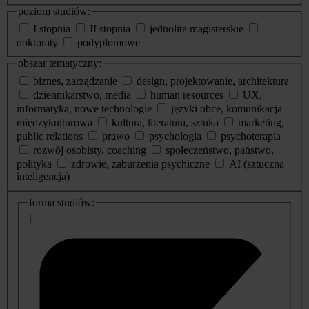
poziom studiów:
I stopnia
II stopnia
jednolite magisterskie
doktoraty
podyplomowe
obszar tematyczny:
biznes, zarządzanie
design, projektowanie, architektura
dziennikarstwo, media
human resources
UX,
informatyka, nowe technologie
języki obce, komunikacja
międzykulturowa
kultura, literatura, sztuka
marketing,
public relations
prawo
psychologia
psychoterapia
rozwój osobisty, coaching
społeczeństwo, państwo,
polityka
zdrowie, zaburzenia psychiczne
AI (sztuczna
inteligencja)
dodatkowe
forma studiów:
informacje
o
studiach