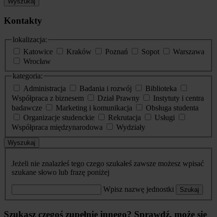
Wyszukaj
Kontakty
lokalizacja:
Katowice
Kraków
Poznań
Sopot
Warszawa
Wrocław
kategoria:
Administracja
Badania i rozwój
Biblioteka
Współpraca z biznesem
Dział Prawny
Instytuty i centra
badawcze
Marketing i komunikacja
Obsługa studenta
Organizacje studenckie
Rekrutacja
Usługi
Współpraca międzynarodowa
Wydziały
Wyszukaj
Jeżeli nie znalazłeś tego czego szukałeś zawsze możesz wpisać
szukane słowo lub frazę poniżej
Wpisz nazwę jednostki
Szukaj
Szukasz czegoś zupełnie innego? Sprawdź, może się