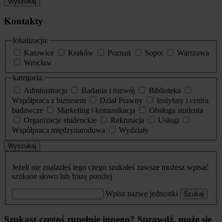
Wyszukaj
Kontakty
lokalizacja:
Katowice
Kraków
Poznań
Sopot
Warszawa
Wrocław
kategoria:
Administracja
Badania i rozwój
Biblioteka
Współpraca z biznesem
Dział Prawny
Instytuty i centra
badawcze
Marketing i komunikacja
Obsługa studenta
Organizacje studenckie
Rekrutacja
Usługi
Współpraca międzynarodowa
Wydziały
Wyszukaj
Jeżeli nie znalazłeś tego czego szukałeś zawsze możesz wpisać
szukane słowo lub frazę poniżej
Wpisz nazwę jednostki
Szukaj
Szukasz czegoś zupełnie innego? Sprawdź, może się