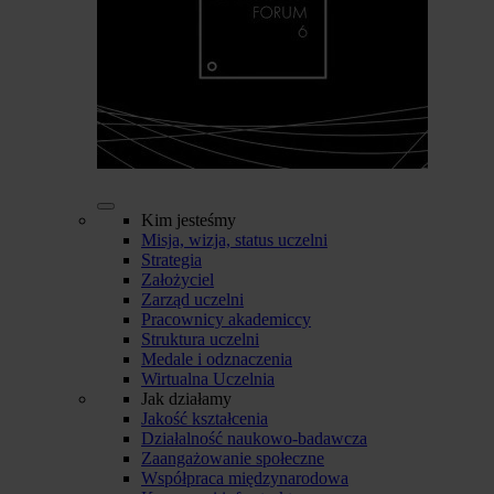
Kim jesteśmy
Misja, wizja, status uczelni
Strategia
Założyciel
Zarząd uczelni
Pracownicy akademiccy
Struktura uczelni
Medale i odznaczenia
Wirtualna Uczelnia
Jak działamy
Jakość kształcenia
Działalność naukowo-badawcza
Zaangażowanie społeczne
Współpraca międzynarodowa