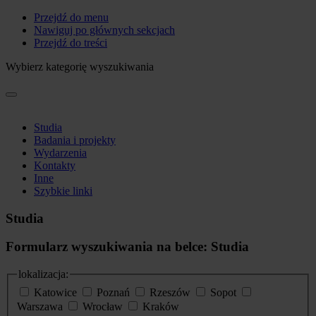
Przejdź do menu
Nawiguj po głównych sekcjach
Przejdź do treści
Wybierz kategorię wyszukiwania
Studia
Badania i projekty
Wydarzenia
Kontakty
Inne
Szybkie linki
Studia
Formularz wyszukiwania na belce: Studia
lokalizacja:
Katowice
Poznań
Rzeszów
Sopot
Warszawa
Wrocław
Kraków