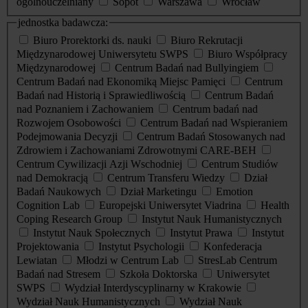
ogólnouczelniany
Sopot
Warszawa
Wrocław
jednostka badawcza:
Biuro Prorektorki ds. nauki
Biuro Rekrutacji
Międzynarodowej Uniwersytetu SWPS
Biuro Współpracy
Międzynarodowej
Centrum Badań nad Bullyingiem
Centrum Badań nad Ekonomiką Miejsc Pamięci
Centrum
Badań nad Historią i Sprawiedliwością
Centrum Badań
nad Poznaniem i Zachowaniem
Centrum badań nad
Rozwojem Osobowości
Centrum Badań nad Wspieraniem
Podejmowania Decyzji
Centrum Badań Stosowanych nad
Zdrowiem i Zachowaniami Zdrowotnymi CARE-BEH
Centrum Cywilizacji Azji Wschodniej
Centrum Studiów
nad Demokracją
Centrum Transferu Wiedzy
Dział
Badań Naukowych
Dział Marketingu
Emotion
Cognition Lab
Europejski Uniwersytet Viadrina
Health
Coping Research Group
Instytut Nauk Humanistycznych
Instytut Nauk Społecznych
Instytut Prawa
Instytut
Projektowania
Instytut Psychologii
Konfederacja
Lewiatan
Młodzi w Centrum Lab
StresLab Centrum
Badań nad Stresem
Szkoła Doktorska
Uniwersytet
SWPS
Wydział Interdyscyplinarny w Krakowie
Wydział Nauk Humanistycznych
Wydział Nauk