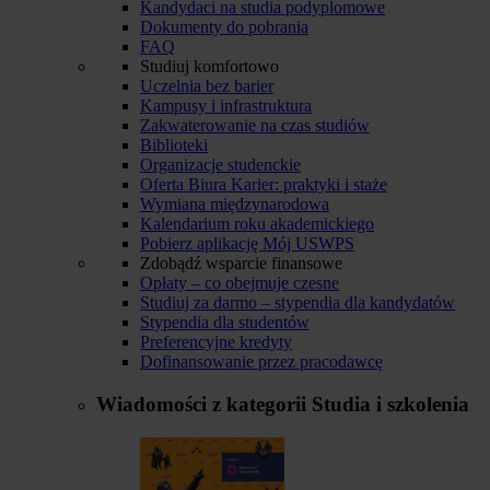
Kandydaci na studia podyplomowe
Dokumenty do pobrania
FAQ
Studiuj komfortowo
Uczelnia bez barier
Kampusy i infrastruktura
Zakwaterowanie na czas studiów
Biblioteki
Organizacje studenckie
Oferta Biura Karier: praktyki i staże
Wymiana międzynarodowa
Kalendarium roku akademickiego
Pobierz aplikację Mój USWPS
Zdobądź wsparcie finansowe
Opłaty – co obejmuje czesne
Studiuj za darmo – stypendia dla kandydatów
Stypendia dla studentów
Preferencyjne kredyty
Dofinansowanie przez pracodawcę
Wiadomości z kategorii
Studia i szkolenia