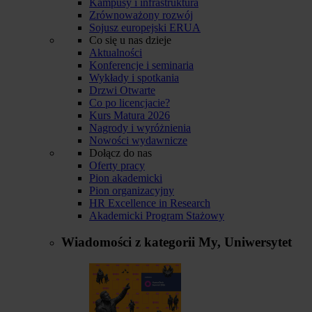
Kampusy i infrastruktura
Zrównoważony rozwój
Sojusz europejski ERUA
Co się u nas dzieje
Aktualności
Konferencje i seminaria
Wykłady i spotkania
Drzwi Otwarte
Co po licencjacie?
Kurs Matura 2026
Nagrody i wyróżnienia
Nowości wydawnicze
Dołącz do nas
Oferty pracy
Pion akademicki
Pion organizacyjny
HR Excellence in Research
Akademicki Program Stażowy
Wiadomości z kategorii
My, Uniwersytet