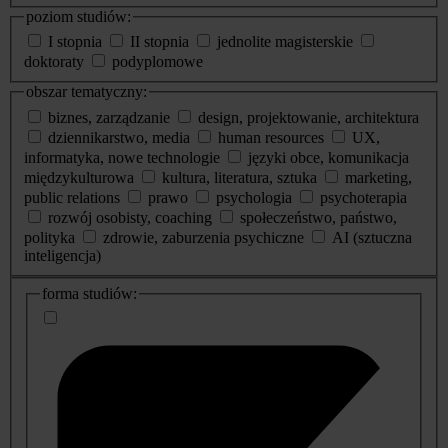
poziom studiów:
I stopnia
II stopnia
jednolite magisterskie
doktoraty
podyplomowe
obszar tematyczny:
biznes, zarządzanie
design, projektowanie, architektura
dziennikarstwo, media
human resources
UX,
informatyka, nowe technologie
języki obce, komunikacja
międzykulturowa
kultura, literatura, sztuka
marketing,
public relations
prawo
psychologia
psychoterapia
rozwój osobisty, coaching
społeczeństwo, państwo,
polityka
zdrowie, zaburzenia psychiczne
AI (sztuczna
inteligencja)
dodatkowe
forma studiów:
informacje
o
studiach