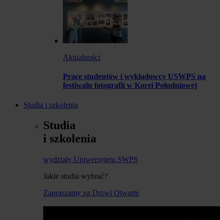
Aktualności
Prace studentów i wykładowcy USWPS na
festiwalu fotografii w Korei Południowej
Studia i szkolenia
Studia
i szkolenia
wydziały Uniwersytetu SWPS
Jakie studia wybrać?
Zapraszamy na Drzwi Otwarte