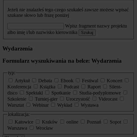
Jeżeli nie znalazłeś tego czego szukałeś zawsze możesz wpisać
szukane słowo lub frazę poniżej
Wpisz fragment nazwy projektu
albo imię i/lub nazwisko kierownika
Szukaj
Wydarzenia
Formularz wyszukiwania na belce: Wydarzenia
typ:
Artykuł
Debata
Ebook
Festiwal
Koncert
Konferencja
Książka
Podcast
Raport
Silent-
disco
Spektakl
Spotkanie
Studia-podyplomowe
Szkolenie
Turniej-gier
Uroczystość
Videocast
Warsztat
Webinar
Wykład
Wystawa
lokalizacja:
Katowice
Kraków
online
Poznań
Sopot
Warszawa
Wrocław