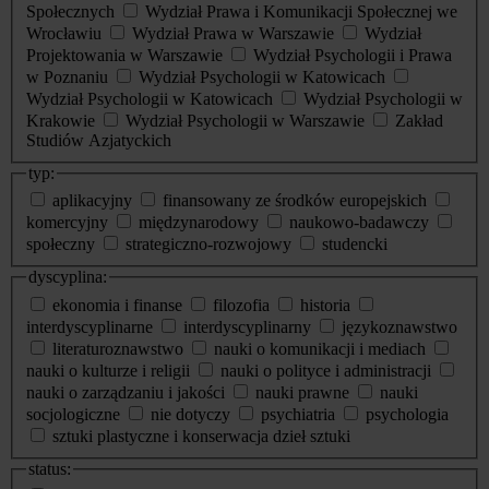
Społecznych
Wydział Prawa i Komunikacji Społecznej we
Wrocławiu
Wydział Prawa w Warszawie
Wydział
Projektowania w Warszawie
Wydział Psychologii i Prawa
w Poznaniu
Wydział Psychologii w Katowicach
Wydział Psychologii w Katowicach
Wydział Psychologii w
Krakowie
Wydział Psychologii w Warszawie
Zakład
Studiów Azjatyckich
typ:
aplikacyjny
finansowany ze środków europejskich
komercyjny
międzynarodowy
naukowo-badawczy
społeczny
strategiczno-rozwojowy
studencki
dyscyplina:
ekonomia i finanse
filozofia
historia
interdyscyplinarne
interdyscyplinarny
językoznawstwo
literaturoznawstwo
nauki o komunikacji i mediach
nauki o kulturze i religii
nauki o polityce i administracji
nauki o zarządzaniu i jakości
nauki prawne
nauki
socjologiczne
nie dotyczy
psychiatria
psychologia
sztuki plastyczne i konserwacja dzieł sztuki
status: