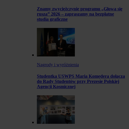
Znamy zwyciężczynie programu „Głowa się
rusza” 2026 – zapraszamy na bezpłatne
studia graficzne
Nagrody i wyróżnienia
Studentka USWPS Maria Komędera dołącza
do Rady Studentów przy Prezesie Polskiej
Agencji Kosmicznej