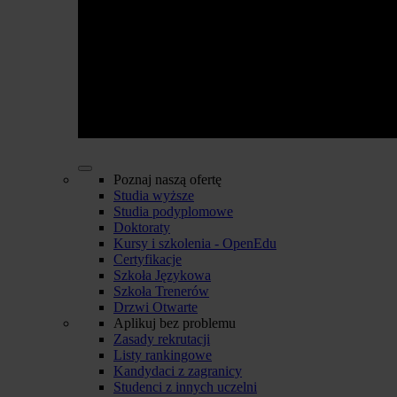
Poznaj naszą ofertę
Studia wyższe
Studia podyplomowe
Doktoraty
Kursy i szkolenia - OpenEdu
Certyfikacje
Szkoła Językowa
Szkoła Trenerów
Drzwi Otwarte
Aplikuj bez problemu
Zasady rekrutacji
Listy rankingowe
Kandydaci z zagranicy
Studenci z innych uczelni