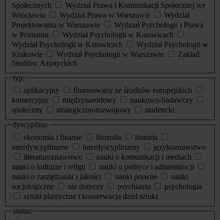
Społecznych
Wydział Prawa i Komunikacji Społecznej we
Wrocławiu
Wydział Prawa w Warszawie
Wydział
Projektowania w Warszawie
Wydział Psychologii i Prawa
w Poznaniu
Wydział Psychologii w Katowicach
Wydział Psychologii w Katowicach
Wydział Psychologii w
Krakowie
Wydział Psychologii w Warszawie
Zakład
Studiów Azjatyckich
typ:
aplikacyjny
finansowany ze środków europejskich
komercyjny
międzynarodowy
naukowo-badawczy
społeczny
strategiczno-rozwojowy
studencki
dyscyplina:
ekonomia i finanse
filozofia
historia
interdyscyplinarne
interdyscyplinarny
językoznawstwo
literaturoznawstwo
nauki o komunikacji i mediach
nauki o kulturze i religii
nauki o polityce i administracji
nauki o zarządzaniu i jakości
nauki prawne
nauki
socjologiczne
nie dotyczy
psychiatria
psychologia
sztuki plastyczne i konserwacja dzieł sztuki
status: