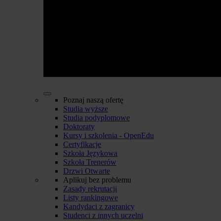
Poznaj naszą ofertę
Studia wyższe
Studia podyplomowe
Doktoraty
Kursy i szkolenia - OpenEdu
Certyfikacje
Szkoła Językowa
Szkoła Trenerów
Drzwi Otwarte
Aplikuj bez problemu
Zasady rekrutacji
Listy rankingowe
Kandydaci z zagranicy
Studenci z innych uczelni