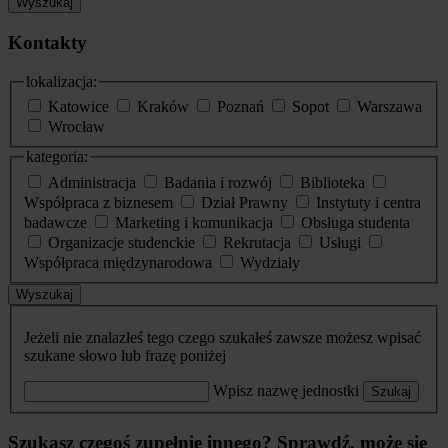
Wyszukaj
Kontakty
lokalizacja:
Katowice
Kraków
Poznań
Sopot
Warszawa
Wrocław
kategoria:
Administracja
Badania i rozwój
Biblioteka
Współpraca z biznesem
Dział Prawny
Instytuty i centra
badawcze
Marketing i komunikacja
Obsługa studenta
Organizacje studenckie
Rekrutacja
Usługi
Współpraca międzynarodowa
Wydziały
Wyszukaj
Jeżeli nie znalazłeś tego czego szukałeś zawsze możesz wpisać
szukane słowo lub frazę poniżej
Wpisz nazwę jednostki
Szukaj
Szukasz czegoś zupełnie innego? Sprawdź, może się