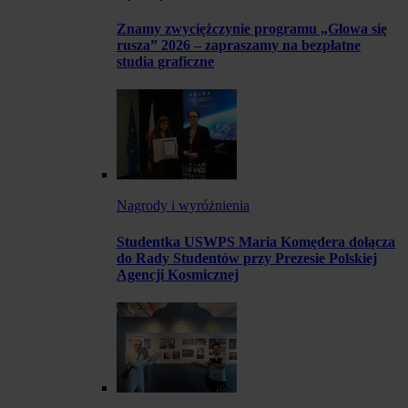
Znamy zwyciężczynie programu „Głowa się
rusza” 2026 – zapraszamy na bezpłatne
studia graficzne
Nagrody i wyróżnienia
Studentka USWPS Maria Komędera dołącza
do Rady Studentów przy Prezesie Polskiej
Agencji Kosmicznej