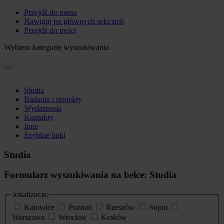
Przejdź do menu
Nawiguj po głównych sekcjach
Przejdź do treści
Wybierz kategorię wyszukiwania
Studia
Badania i projekty
Wydarzenia
Kontakty
Inne
Szybkie linki
Studia
Formularz wyszukiwania na belce: Studia
lokalizacja:
Katowice
Poznań
Rzeszów
Sopot
Warszawa
Wrocław
Kraków