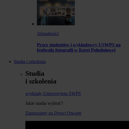
Aktualności
Prace studentów i wykładowcy USWPS na
festiwalu fotografii w Korei Południowej
Studia i szkolenia
Studia
i szkolenia
wydziały Uniwersytetu SWPS
Jakie studia wybrać?
Zapraszamy na Drzwi Otwarte