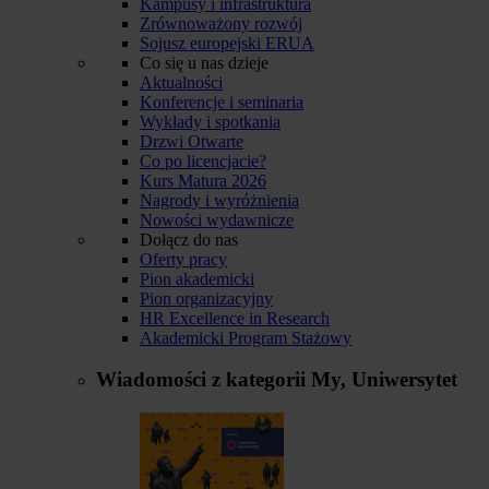
Kampusy i infrastruktura
Zrównoważony rozwój
Sojusz europejski ERUA
Co się u nas dzieje
Aktualności
Konferencje i seminaria
Wykłady i spotkania
Drzwi Otwarte
Co po licencjacie?
Kurs Matura 2026
Nagrody i wyróżnienia
Nowości wydawnicze
Dołącz do nas
Oferty pracy
Pion akademicki
Pion organizacyjny
HR Excellence in Research
Akademicki Program Stażowy
Wiadomości z kategorii
My, Uniwersytet