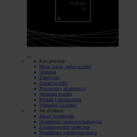
Kim jesteśmy
Misja, wizja, status uczelni
Strategia
Założyciel
Zarząd uczelni
Pracownicy akademiccy
Struktura uczelni
Medale i odznaczenia
Wirtualna Uczelnia
Jak działamy
Jakość kształcenia
Działalność naukowo-badawcza
Zaangażowanie społeczne
Współpraca międzynarodowa