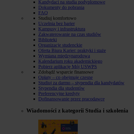
Kandydaci na studia podyplomowe
Dokumenty do pobrania
FAQ
Studiuj komfortowo
Uczelnia bez barier
Kampusy i infrastruktura
Zakwaterowanie na czas studiów
Biblioteki
Organizacje studenckie
Oferta Biura Karier: praktyki i staże
Wymiana międzynarodowa
Kalendarium roku akademickiego
Pobierz aplikację Mój USWPS
Zdobądź wsparcie finansowe
Opłaty – co obejmuje czesne
Studiuj za darmo – stypendia dla kandydatów
Stypendia dla studentów
Preferencyjne kredyty
Dofinansowanie przez pracodawcę
Wiadomości z kategorii
Studia i szkolenia