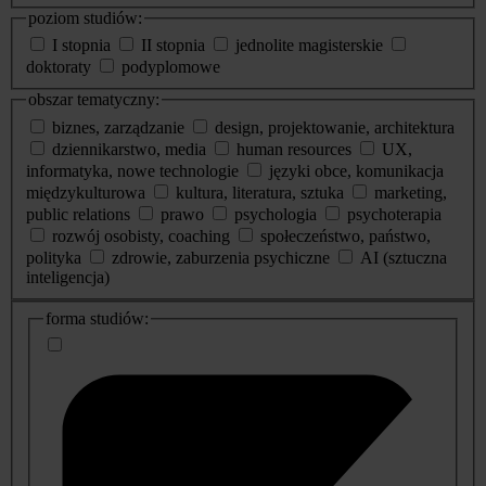
poziom studiów:
I stopnia
II stopnia
jednolite magisterskie
doktoraty
podyplomowe
obszar tematyczny:
biznes, zarządzanie
design, projektowanie, architektura
dziennikarstwo, media
human resources
UX,
informatyka, nowe technologie
języki obce, komunikacja
międzykulturowa
kultura, literatura, sztuka
marketing,
public relations
prawo
psychologia
psychoterapia
rozwój osobisty, coaching
społeczeństwo, państwo,
polityka
zdrowie, zaburzenia psychiczne
AI (sztuczna
inteligencja)
dodatkowe
forma studiów:
informacje
o
studiach