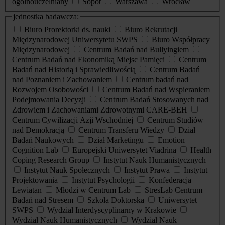
ogólnouczelniany
Sopot
Warszawa
Wrocław
jednostka badawcza:
Biuro Prorektorki ds. nauki
Biuro Rekrutacji
Międzynarodowej Uniwersytetu SWPS
Biuro Współpracy
Międzynarodowej
Centrum Badań nad Bullyingiem
Centrum Badań nad Ekonomiką Miejsc Pamięci
Centrum
Badań nad Historią i Sprawiedliwością
Centrum Badań
nad Poznaniem i Zachowaniem
Centrum badań nad
Rozwojem Osobowości
Centrum Badań nad Wspieraniem
Podejmowania Decyzji
Centrum Badań Stosowanych nad
Zdrowiem i Zachowaniami Zdrowotnymi CARE-BEH
Centrum Cywilizacji Azji Wschodniej
Centrum Studiów
nad Demokracją
Centrum Transferu Wiedzy
Dział
Badań Naukowych
Dział Marketingu
Emotion
Cognition Lab
Europejski Uniwersytet Viadrina
Health
Coping Research Group
Instytut Nauk Humanistycznych
Instytut Nauk Społecznych
Instytut Prawa
Instytut
Projektowania
Instytut Psychologii
Konfederacja
Lewiatan
Młodzi w Centrum Lab
StresLab Centrum
Badań nad Stresem
Szkoła Doktorska
Uniwersytet
SWPS
Wydział Interdyscyplinarny w Krakowie
Wydział Nauk Humanistycznych
Wydział Nauk