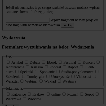
Jeżeli nie znalazłeś tego czego szukałeś zawsze możesz wpisać
szukane słowo lub frazę poniżej
Wpisz fragment nazwy projektu
albo imię i/lub nazwisko kierownika
Szukaj
Wydarzenia
Formularz wyszukiwania na belce: Wydarzenia
typ:
Artykuł
Debata
Ebook
Festiwal
Koncert
Konferencja
Książka
Podcast
Raport
Silent-
disco
Spektakl
Spotkanie
Studia-podyplomowe
Szkolenie
Turniej-gier
Uroczystość
Videocast
Warsztat
Webinar
Wykład
Wystawa
lokalizacja:
Katowice
Kraków
online
Poznań
Sopot
Warszawa
Wrocław